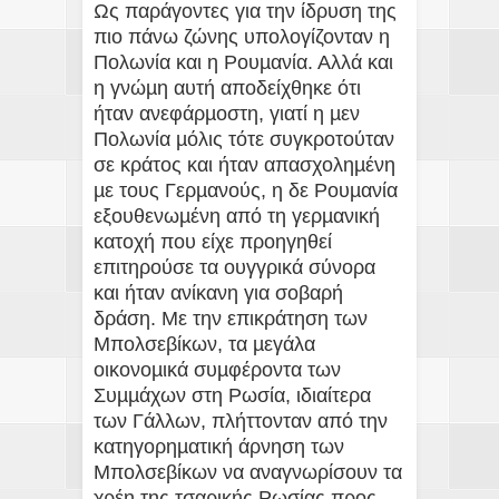
Ως παράγοντες για την ίδρυση της
πιο πάνω ζώνης υπολογίζονταν η
Πολωνία και η Ρουµανία. Αλλά και
η γνώµη αυτή αποδείχθηκε ότι
ήταν ανεφάρµοστη, γιατί η µεν
Πολωνία µόλις τότε συγκροτούταν
σε κράτος και ήταν απασχοληµένη
µε τους Γερµανούς, η δε Ρουµανία
εξουθενωµένη από τη γερµανική
κατοχή που είχε προηγηθεί
επιτηρούσε τα ουγγρικά σύνορα
και ήταν ανίκανη για σοβαρή
δράση. Με την επικράτηση των
Μπολσεβίκων, τα µεγάλα
οικονοµικά συµφέροντα των
Συµµάχων στη Ρωσία, ιδιαίτερα
των Γάλλων, πλήττονταν από την
κατηγορηµατική άρνηση των
Μπολσεβίκων να αναγνωρίσουν τα
χρέη της τσαρικής Ρωσίας προς