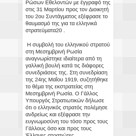
Ρώσων Εθελοντών µε έγγραφό της
στις 31 Μαρτίου προς τον ∆ιοικητή
του 2ου Συντάγµατος εξέφρασε το
θαυµασµό της για τα ελληνικά
στρατεύµατα20 .
Η συµβολή του ελληνικού στρατού
στη Μεσηµβρινή Ρωσία
αναγνωρίστηκε ιδιαίτερα από τη
γαλλική βουλή κατά τις διάφορες
συνεδριάσεις της. Στη συνεδρίαση
της 24ης Μαΐου 1919, συζητήθηκε
το θέµα της εκστρατείας στη
Μεσηµβρινή Ρωσία. O Γάλλος
Υπουργός Στρατιωτικών δήλωσε
ότι ο ελληνικός στρατός πολέµησε
ανδρείως και εξέφρασε την
ευγνωµοσύνη του τόσο προς τους
Γάλλους όσο και προς τους
Έλληνες στρατιώτες.