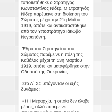
τοποθετήθηκε ο Στρατηγός
Κωνσταντίνος Νίδερ. Ο Στρατηγός
Νίδερ παρέµεινε στη διοίκηση του
Σώµατος µέχρι την 21η Μαΐου
1919, οπότε και αντικαταστάθηκε
από τον Υποστράτηγο Ιάκωβο
Νεγρεπόντη.
Έδρα του Στρατηγείου του
Σώµατος παρέµεινε η πόλη της
Καβάλας µέχρι τη 13η Μαρτίου
1919, οπότε και µεταφέρθηκε στην
Οδησσό της Ουκρανίας.
Στο Α΄ ΣΣ υπάγονταν οι εξής
δυνάµεις:
• Η Ι Μεραρχία, η οποία δεν έλαβε
µέρος, αλλά παρέµεινε