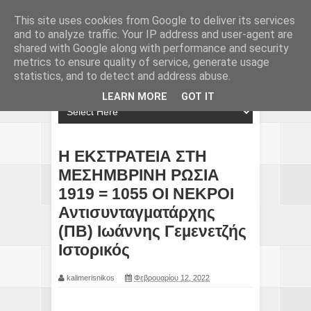
This site uses cookies from Google to deliver its services
and to analyze traffic. Your IP address and user-agent are
shared with Google along with performance and security
metrics to ensure quality of service, generate usage
statistics, and to detect and address abuse.
LEARN MORE
GOT IT
Η ΕΚΣΤΡΑΤΕΙΑ ΣΤΗ
ΜΕΣΗΜΒΡΙΝΗ ΡΩΣΙΑ
1919 = 1055 ΟΙ ΝΕΚΡΟΙ
Αντισυνταγµατάρχης
(ΠΒ) Ιωάννης Γεµενετζής
Ιστορικός
kalimerisnikos
Φεβρουαρίου 12, 2022