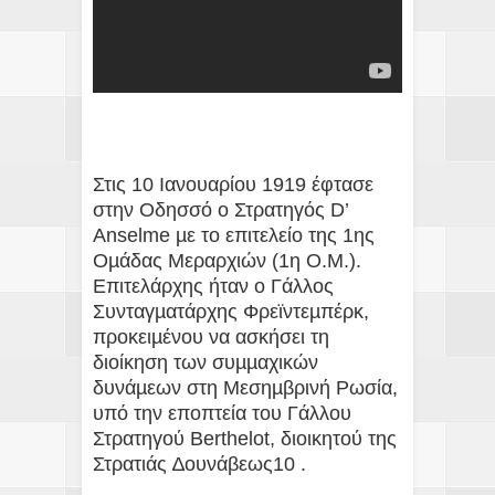
Στις 10 Ιανουαρίου 1919 έφτασε
στην Οδησσό ο Στρατηγός D’
Anselme µε το επιτελείο της 1ης
Οµάδας Μεραρχιών (1η O.M.).
Επιτελάρχης ήταν ο Γάλλος
Συνταγµατάρχης Φρεϊντεµπέρκ,
προκειµένου να ασκήσει τη
διοίκηση των συµµαχικών
δυνάµεων στη Μεσηµβρινή Ρωσία,
υπό την εποπτεία του Γάλλου
Στρατηγού Berthelot, διοικητού της
Στρατιάς ∆ουνάβεως10 .