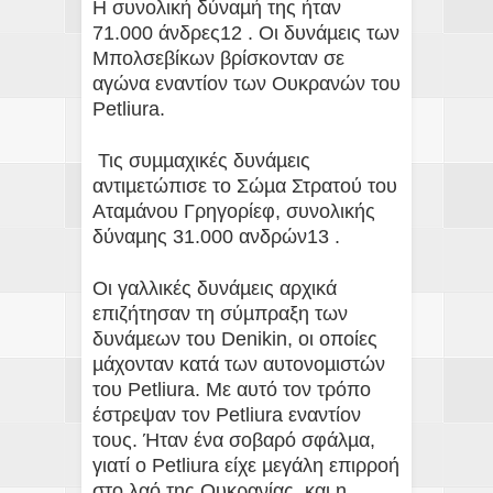
Η συνολική δύναµή της ήταν
71.000 άνδρες12 . Οι δυνάµεις των
Μπολσεβίκων βρίσκονταν σε
αγώνα εναντίον των Ουκρανών του
Petliura.
Τις συµµαχικές δυνάµεις
αντιµετώπισε το Σώµα Στρατού του
Αταµάνου Γρηγορίεφ, συνολικής
δύναµης 31.000 ανδρών13 .
Οι γαλλικές δυνάµεις αρχικά
επιζήτησαν τη σύµπραξη των
δυνάµεων του Denikin, οι οποίες
µάχονταν κατά των αυτονοµιστών
του Petliura. Με αυτό τον τρόπο
έστρεψαν τον Petliura εναντίον
τους. Ήταν ένα σοβαρό σφάλµα,
γιατί ο Petliura είχε µεγάλη επιρροή
στο λαό της Ουκρανίας, και η