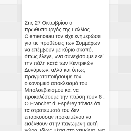
Στις 27 Οκτωβρίου ο
πρωθυπουργός της Γαλλίας
Clemenceau τον είχε ενηµερώσει
για τις προθέσεις των Συµµάχων
να επέµβουν µε κύριο σκοπό,
όπως έλεγε, «να συνεχίσουµε εκεί
την πάλη κατά των Κεντρικών
∆υνάµεων, αλλά και όπως
πραγµατοποιήσουµε τον
οικονοµικό αποκλεισµό του
Μπολσεβικισµού και να
προκαλέσουµε την πτώση του» 8 .
Ο Franchet d’ Espérey τόνισε ότι
τα στρατεύµατά του δεν
επαρκούσαν προκειµένου να
εισέλθουν στην παγωµένη αυτή
χώρα, ιδίως µέσα στο χειµώνα. Θα