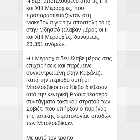
Νίδερ, αποτελούµενο από τις Ι, ΙΙ
και ΧΙΙΙ Μεραρχίες, που
προπαρασκευάζονταν στη
Μακεδονία για την αποστολή τους
στην Οδησσό (έλαβαν µέρος οι ΙΙ
και ΧΙΙΙ Μεραρχίες, δυνάµεως
23.351 ανδρών.
Η Ι Μεραρχία δεν έλαβε µέρος στις
επιχειρήσεις και παρέµεινε
συγκεντρωµένη στην Καβάλα).
Κατά την περίοδο αυτή οι
Μπολσεβίκοι στο Κίεβο διέθεσαν
από την κεντρική Ρωσία τέσσερα
συντάγµατα τακτικού στρατού των
Σοβιέτ, που υπήρξαν ο πυρήνας
της τοπικής στρατολογίας οπαδών
των Μπολσεβίκων.
Με αυτό τον τρόπο