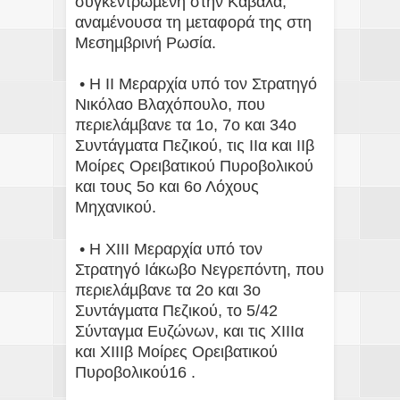
συγκεντρωµένη στην Καβάλα,
αναµένουσα τη µεταφορά της στη
Μεσηµβρινή Ρωσία.
• Η ΙΙ Μεραρχία υπό τον Στρατηγό
Νικόλαο Βλαχόπουλο, που
περιελάµβανε τα 1ο, 7ο και 34ο
Συντάγµατα Πεζικού, τις ΙΙα και ΙΙβ
Μοίρες Ορειβατικού Πυροβολικού
και τους 5ο και 6ο Λόχους
Μηχανικού.
• Η ΧΙΙΙ Μεραρχία υπό τον
Στρατηγό Ιάκωβο Νεγρεπόντη, που
περιελάµβανε τα 2ο και 3ο
Συντάγµατα Πεζικού, το 5/42
Σύνταγµα Ευζώνων, και τις ΧΙΙΙα
και ΧΙΙΙβ Μοίρες Ορειβατικού
Πυροβολικού16 .