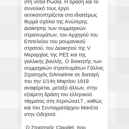
στη νότια Ρωσία. Η δράση και το
συνολικό τους έργο
αντικατοπτρίζεται στα ιδιαιτέρως
θερµά σχόλια της Ανώτερης
∆ιοίκησης των συµµαχικών
στρατευµάτων, του Αρχηγού του
Επιτελείου του ρουµανικού
στρατού, του ∆ιοικητού της V
Μεραρχίας της ΡΕΣ και της
γαλλικής βουλής. O διοικητής των
συµµαχικών στρατευµάτων Γάλλος
Στρατηγός DAnselme σε διαταγή
του την 1/14η Μαρτίου 1919
αναφέρεται, µεταξύ άλλων, στην
εξαίρετη δράση του ελληνικού
τάγµατος στη Χερσώνα17 , καθώς
και του Συνταγµατάρχου Μανέτα
στην Οδησσό.
Ο Στρατηγός Claudel, που