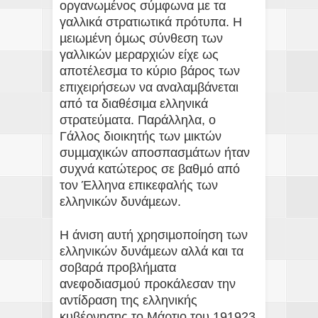
οργανωµένος σύµφωνα µε τα
γαλλικά στρατιωτικά πρότυπα. Η
µειωµένη όµως σύνθεση των
γαλλικών µεραρχιών είχε ως
αποτέλεσµα το κύριο βάρος των
επιχειρήσεων να αναλαµβάνεται
από τα διαθέσιµα ελληνικά
στρατεύµατα. Παράλληλα, ο
Γάλλος διοικητής των µικτών
συµµαχικών αποσπασµάτων ήταν
συχνά κατώτερος σε βαθµό από
τον Έλληνα επικεφαλής των
ελληνικών δυνάµεων.
Η άνιση αυτή χρησιµοποίηση των
ελληνικών δυνάµεων αλλά και τα
σοβαρά προβλήµατα
ανεφοδιασµού προκάλεσαν την
αντίδραση της ελληνικής
κυβέρνησης το Μάρτιο του 191923