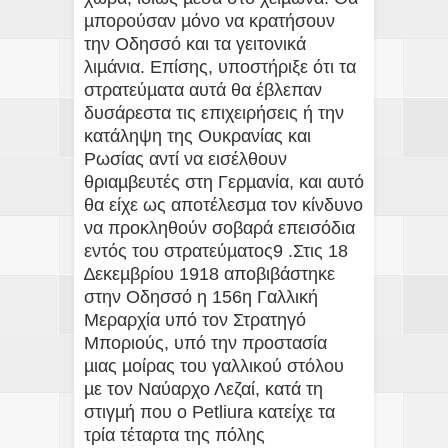
µπορούσαν µόνο να κρατήσουν
την Οδησσό και τα γειτονικά
λιµάνια. Επίσης, υποστήριξε ότι τα
στρατεύµατα αυτά θα έβλεπαν
δυσάρεστα τις επιχειρήσεις ή την
κατάληψη της Ουκρανίας και
Ρωσίας αντί να εισέλθουν
θριαµβευτές στη Γερµανία, και αυτό
θα είχε ως αποτέλεσµα τον κίνδυνο
να προκληθούν σοβαρά επεισόδια
εντός του στρατεύµατος9 .Στις 18
∆εκεµβρίου 1918 αποβιβάστηκε
στην Οδησσό η 156η Γαλλική
Μεραρχία υπό τον Στρατηγό
Μποριούς, υπό την προστασία
µιας µοίρας του γαλλικού στόλου
µε τον Ναύαρχο Λεζαί, κατά τη
στιγµή που ο Petliura κατείχε τα
τρία τέταρτα της πόλης