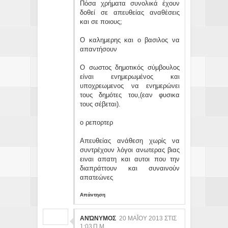
Πόσα χρήματα συνολικά έχουν
δοθεί σε απευθείας αναθέσεις
και σε ποιους;
Ο καλημερης και ο βασιλος να
απαντήσουν
Ο σωστος δημοτικός σύμβουλος
είναι ενημερωμένος και
υποχρεωμενος να ενημερώνει
τους δημότες του,(εαν φυσικα
τους σέβεται).
ο ρεπορτερ
Απευθείας ανάθεση χωρίς να
συντρέχουν λόγοι ανωτερας βιας
ειναι απατη και αυτοι που την
διαπράττουν και συναινούν
απατεώνες
Απάντηση
ΑΝΏΝΥΜΟΣ
20 ΜΑΪ́ΟΥ 2013 ΣΤΙΣ 1:
03 Π.Μ.