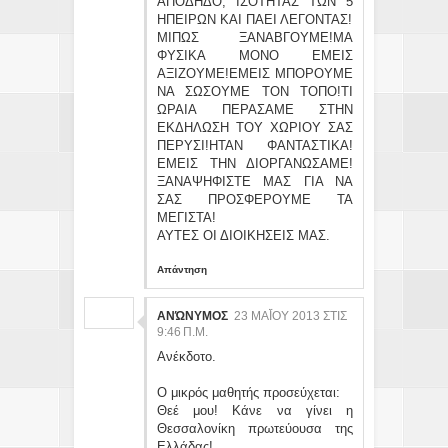
ΑΠΟΔΗΔΟ, ΙΣΟΤΗΤΑΣ ΤΩΝ 5
ΗΠΕΙΡΩΝ ΚΑΙ ΠΑΕΙ ΛΕΓΟΝΤΑΣ!
ΜΙΠΩΣ ΞΑΝΑΒΓΟΥΜΕ!ΜΑ
ΦΥΣΙΚΑ ΜΟΝΟ ΕΜΕΙΣ
ΑΞΙΖΟΥΜΕ!ΕΜΕΙΣ ΜΠΟΡΟΥΜΕ
ΝΑ ΣΩΣΟΥΜΕ ΤΟΝ ΤΟΠΟ!ΤΙ
ΩΡΑΙΑ ΠΕΡΑΣΑΜΕ ΣΤΗΝ
ΕΚΔΗΛΩΣΗ ΤΟΥ ΧΩΡΙΟΥ ΣΑΣ
ΠΕΡΥΣΙ!ΗΤΑΝ ΦΑΝΤΑΣΤΙΚΑ!
ΕΜΕΙΣ ΤΗΝ ΔΙΟΡΓΑΝΩΣΑΜΕ!
ΞΑΝΑΨΗΦΙΣΤΕ ΜΑΣ ΓΙΑ ΝΑ
ΣΑΣ ΠΡΟΣΦΕΡΟΥΜΕ ΤΑ
ΜΕΓΙΣΤΑ!
ΑΥΤΕΣ ΟΙ ΔΙΟΙΚΗΣΕΙΣ ΜΑΣ.
Απάντηση
ΑΝΏΝΥΜΟΣ
23 ΜΑΪ́ΟΥ 2013 ΣΤΙΣ 9:
46 Π.Μ.
Ανέκδοτο.
Ο μικρός μαθητής προσεύχεται:
Θεέ μου! Κάνε να γίνει η
Θεσσαλονίκη πρωτεύουσα της
Ελλάδας!