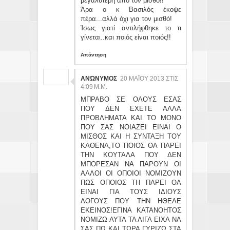
μεγαλύτερη απο τον μισθό!!
Άρα ο κ Βασιλός έκοψε
πέρα...αλλά όχι για τον μισθό!
Ίσως γιατί αντιλήφθηκε το τι
γίνεται..και ποιός είναι ποιός!!
Απάντηση
ΑΝΏΝΥΜΟΣ
20 ΜΑΪ́ΟΥ 2013 ΣΤΙΣ 4:
09 Μ.Μ.
ΜΠΡΑΒΟ ΣΕ ΟΛΟΥΣ ΕΣΑΣ
ΠΟΥ ΔΕΝ ΕΧΕΤΕ ΑΛΛΑ
ΠΡΟΒΛΗΜΑΤΑ ΚΑΙ ΤΟ ΜΟΝΟ
ΠΟΥ ΣΑΣ ΝΟΙΑΖΕΙ ΕΙΝΑΙ Ο
ΜΙΣΘΟΣ ΚΑΙ Η ΣΥΝΤΑΞΗ ΤΟΥ
ΚΑΘΕΝΑ,ΤΟ ΠΟΙΟΣ ΘΑ ΠΑΡΕΙ
ΤΗΝ ΚΟΥΤΑΛΑ ΠΟΥ ΔΕΝ
ΜΠΟΡΕΣΑΝ ΝΑ ΠΑΡΟΥΝ ΟΙ
ΑΛΛΟΙ ΟΙ ΟΠΟΙΟΙ ΝΟΜΙΖΟΥΝ
ΠΩΣ ΟΠΟΙΟΣ ΤΗ ΠΑΡΕΙ ΘΑ
ΕΙΝΑΙ ΓΙΑ ΤΟΥΣ ΙΔΙΟΥΣ
ΛΟΓΟΥΣ ΠΟΥ ΤΗΝ ΗΘΕΛΕ
ΕΚΕΙΝΟΣ!ΕΓΙΝΑ ΚΑΤΑΝΟΗΤΟΣ
ΝΟΜΙΖΩ ΑΥΤΑ ΤΑ ΛΙΓΑ ΕΙΧΑ ΝΑ
ΣΑΣ ΠΩ ΚΑΙ ΤΩΡΑ ΓΥΡΙΖΩ ΣΤΑ