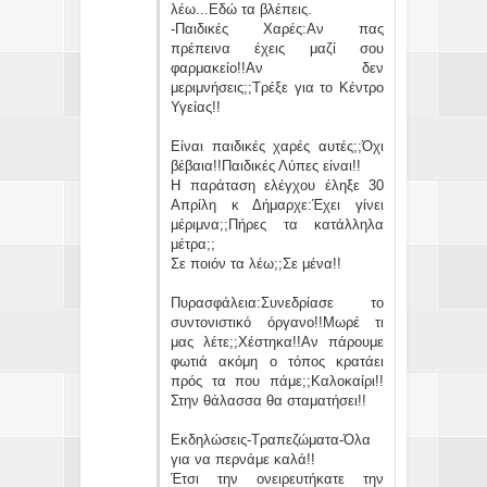
λέω...Εδώ τα βλέπεις.
-Παιδικές Χαρές:Αν πας
πρέπεινα έχεις μαζί σου
φαρμακείο!!Αν δεν
μεριμνήσεις;;Τρέξε για το Κέντρο
Υγείας!!
Είναι παιδικές χαρές αυτές;;Όχι
βέβαια!!Παιδικές Λύπες είναι!!
Η παράταση ελέγχου έληξε 30
Απρίλη κ Δήμαρχε:Έχει γίνει
μέριμνα;;Πήρες τα κατάλληλα
μέτρα;;
Σε ποιόν τα λέω;;Σε μένα!!
Πυρασφάλεια:Συνεδρίασε το
συντονιστικό όργανο!!Μωρέ τι
μας λέτε;;Χέστηκα!!Αν πάρουμε
φωτιά ακόμη ο τόπος κρατάει
πρός τα που πάμε;;Καλοκαίρι!!
Στην θάλασσα θα σταματήσει!!
Εκδηλώσεις-Τραπεζώματα-Όλα
για να περνάμε καλά!!
Έτσι την ονειρευτήκατε την