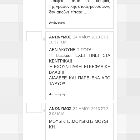
"κουφοί", άντε οι κούφιοι,
της¨«μασονικής στοάς-μουσσών»,
δεν ακούνε τίποτα.....
Απάντηση
ΑΝΏΝΥΜΟΣ
24 ΜΑΪ́ΟΥ 2013 ΣΤΙΣ 10
:57 Π.Μ.
ΔΕΝ ΑΚΟΥΝΕ ΤΙΠΟΤΑ.
Ή blackout ΕΧΕΙ ΓΙΝΕΙ ΣΤΑ
ΚΕΝΤΡΙΚΑ!!
Ή ΕΧΟΥΝ ΠΑΘΕΙ ΕΓΚΕΦΑΛΙΚΗ
ΒΛΑΒΗ!!
ΔΙΑΛΕΞΕ ΚΑΙ ΠΑΡΕ ΕΝΑ ΑΠΟ
ΤΑ ΔΥΟ!!
Απάντηση
ΑΝΏΝΥΜΟΣ
24 ΜΑΪ́ΟΥ 2013 ΣΤΙΣ 3:
08 Μ.Μ.
MOYSIKH./.MOYSIKH./.MOYSI
KH.