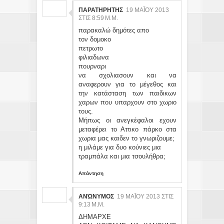
ΠΑΡΑΤΗΡΗΤΗΣ
19 ΜΑΪ́ΟΥ 2013 ΣΤ
ΙΣ 8:59 Μ.Μ.
παρακαλώ δημότες απο
τον δομοκο
πετρωτο
φιλιαδωνα
πουρναρι
να σχολιασουν και να
αναφερουν για το μέγεθος και
την κατάσταση των παιδικων
χαρων που υπαρχουν στο χωριο
τους.
Μήπως οι ανεγκέφαλοι εχουν
μεταφέρει το Αττικο πάρκο στα
χωρια μας καιδεν το γνωριζουμε;
η μιλάμε για δυο κούνιες μια
τραμπάλα και μια τσουλήθρα;
Απάντηση
ΑΝΏΝΥΜΟΣ
19 ΜΑΪ́ΟΥ 2013 ΣΤΙΣ 9:
13 Μ.Μ.
ΔΗΜΑΡΧΕ