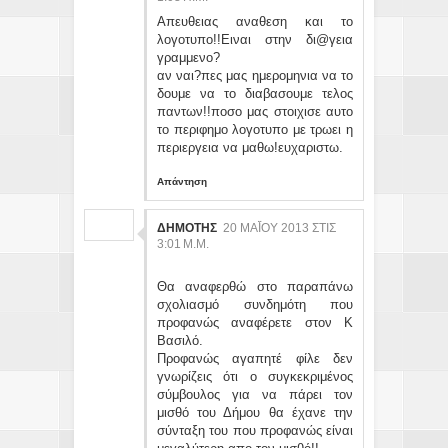
Απευθειας αναθεση και το
λογοτυπο!!Ειναι στην δι@γεια
γραμμενο?
αν ναι?πες μας ημερομηνια να το
δουμε να το διαβασουμε τελος
παντων!!ποσο μας στοιχισε αυτο
το περιφημο λογοτυπο με τρωει η
περιεργεια να μαθω!ευχαριστω.
Απάντηση
ΔΗΜΟΤΗΣ
20 ΜΑΪ́ΟΥ 2013 ΣΤΙΣ 3:
01 Μ.Μ.
Θα αναφερθώ στο παραπάνω
σχολιασμό συνδημότη που
προφανώς αναφέρετε στον Κ
Βασιλό.
Προφανώς αγαπητέ φίλε δεν
γνωρίζεις ότι ο συγκεκριμένος
σύμβουλος για να πάρει τον
μισθό του Δήμου θα έχανε την
σύνταξη του που προφανώς είναι