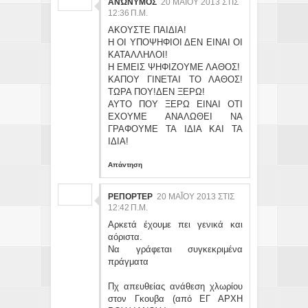
ΑΝΏΝΥΜΟΣ
20 ΜΑΪ́ΟΥ 2013 ΣΤΙΣ 12
:36 Π.Μ.
ΑΚΟΥΣΤΕ ΠΑΙΔΙΑ!
Η ΟΙ ΥΠΟΨΗΦΙΟΙ ΔΕΝ ΕΙΝΑΙ ΟΙ
ΚΑΤΑΛΛΗΛΟΙ!
Η ΕΜΕΙΣ ΨΗΦΙΖΟΥΜΕ ΛΑΘΟΣ!
ΚΑΠΟΥ ΓΙΝΕΤΑΙ ΤΟ ΛΑΘΟΣ!
ΤΩΡΑ ΠΟΥ!ΔΕΝ ΞΕΡΩ!
ΑΥΤΟ ΠΟΥ ΞΕΡΩ ΕΙΝΑΙ ΟΤΙ
ΕΧΟΥΜΕ ΑΝΑΛΩΘΕΙ ΝΑ
ΓΡΑΦΟΥΜΕ ΤΑ ΙΔΙΑ ΚΑΙ ΤΑ
ΙΔΙΑ!
Απάντηση
ΡΕΠΟΡΤΕΡ
20 ΜΑΪ́ΟΥ 2013 ΣΤΙΣ 12
:42 Π.Μ.
Αρκετά έχουμε πει γενικά και
αόριστα.
Να γράφεται συγκεκριμένα
πράγματα
Πχ απευθείας ανάθεση χλωρίου
στον Γκουβα (από ΕΓ ΑΡΧΗ