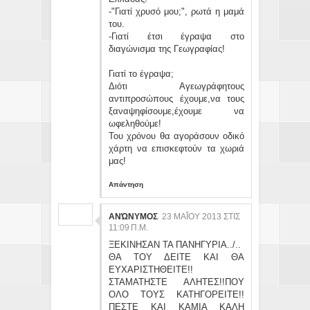
-"Γιατί χρυσό μου;", ρωτά η μαμά
του.
-Γιατί έτσι έγραψα στο
διαγώνισμα της Γεωγραφίας!
Γιατί το έγραψα;
Διότι Αγεωγράφητους
αντιπροσώπους έχουμε,να τους
ξαναψηφίσουμε,έχουμε να
ωφεληθούμε!
Του χρόνου θα αγοράσουν οδικό
χάρτη να επισκεφτούν τα χωριά
μας!
Απάντηση
ΑΝΏΝΥΜΟΣ
23 ΜΑΪ́ΟΥ 2013 ΣΤΙΣ 11
:09 Π.Μ.
ΞΕΚΙΝΗΣΑΝ ΤΑ ΠΑΝΗΓΥΡΙΑ../..
ΘΑ ΤΟΥ ΔΕΙΤΕ ΚΑΙ ΘΑ
ΕΥΧΑΡΙΣΤΗΘΕΙΤΕ!!
ΣΤΑΜΑΤΗΣΤΕ ΑΛΗΤΕΣ!!ΠΟΥ
ΟΛΟ ΤΟΥΣ ΚΑΤΗΓΟΡΕΙΤΕ!!
ΠΕΣΤΕ ΚΑΙ ΚΑΜΙΑ ΚΑΛΗ