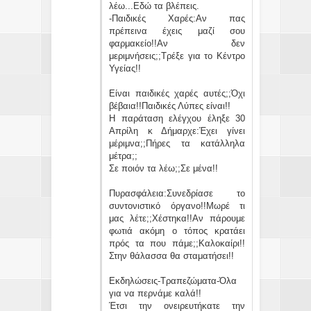
λέω...Εδώ τα βλέπεις.
-Παιδικές Χαρές:Αν πας
πρέπεινα έχεις μαζί σου
φαρμακείο!!Αν δεν
μεριμνήσεις;;Τρέξε για το Κέντρο
Υγείας!!
Είναι παιδικές χαρές αυτές;;Όχι
βέβαια!!Παιδικές Λύπες είναι!!
Η παράταση ελέγχου έληξε 30
Απρίλη κ Δήμαρχε:Έχει γίνει
μέριμνα;;Πήρες τα κατάλληλα
μέτρα;;
Σε ποιόν τα λέω;;Σε μένα!!
Πυρασφάλεια:Συνεδρίασε το
συντονιστικό όργανο!!Μωρέ τι
μας λέτε;;Χέστηκα!!Αν πάρουμε
φωτιά ακόμη ο τόπος κρατάει
πρός τα που πάμε;;Καλοκαίρι!!
Στην θάλασσα θα σταματήσει!!
Εκδηλώσεις-Τραπεζώματα-Όλα
για να περνάμε καλά!!
Έτσι την ονειρευτήκατε την