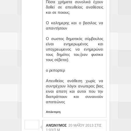
Πόσα χρήματα συνολικά έχουν
δοθεί σε απευθείας αναθέσεις
και σε ποιους;
Ο καλημερης και ο βασιλος να
απαντήσουν
Ο σωστος δημοτικός σύμβουλος
είναι ενημερωμένος και
υποχρεωμενος να ενημερώνει
τους δημότες του,(εαν φυσικα
τους σέβεται).
ο ρεπορτερ
Απευθείας ανάθεση χωρίς να
συντρέχουν λόγοι ανωτερας βιας
ειναι απατη και αυτοι που την
διαπράττουν και συναινούν
απατεώνες
Απάντηση
ΑΝΏΝΥΜΟΣ
20 ΜΑΪ́ΟΥ 2013 ΣΤΙΣ 1:
03 Π.Μ.