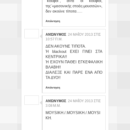
"κουφοί", άντε οι κούφιοι,
της¨«μασονικής στοάς-μουσσών»,
δεν ακούνε τίποτα.....
Απάντηση
ΑΝΏΝΥΜΟΣ
24 ΜΑΪ́ΟΥ 2013 ΣΤΙΣ 10
:57 Π.Μ.
ΔΕΝ ΑΚΟΥΝΕ ΤΙΠΟΤΑ.
Ή blackout ΕΧΕΙ ΓΙΝΕΙ ΣΤΑ
ΚΕΝΤΡΙΚΑ!!
Ή ΕΧΟΥΝ ΠΑΘΕΙ ΕΓΚΕΦΑΛΙΚΗ
ΒΛΑΒΗ!!
ΔΙΑΛΕΞΕ ΚΑΙ ΠΑΡΕ ΕΝΑ ΑΠΟ
ΤΑ ΔΥΟ!!
Απάντηση
ΑΝΏΝΥΜΟΣ
24 ΜΑΪ́ΟΥ 2013 ΣΤΙΣ 3:
08 Μ.Μ.
MOYSIKH./.MOYSIKH./.MOYSI
KH.