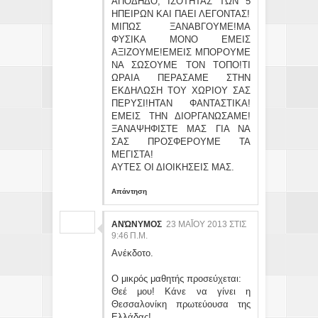
ΑΠΟΔΗΔΟ, ΙΣΟΤΗΤΑΣ ΤΩΝ 5
ΗΠΕΙΡΩΝ ΚΑΙ ΠΑΕΙ ΛΕΓΟΝΤΑΣ!
ΜΙΠΩΣ ΞΑΝΑΒΓΟΥΜΕ!ΜΑ
ΦΥΣΙΚΑ ΜΟΝΟ ΕΜΕΙΣ
ΑΞΙΖΟΥΜΕ!ΕΜΕΙΣ ΜΠΟΡΟΥΜΕ
ΝΑ ΣΩΣΟΥΜΕ ΤΟΝ ΤΟΠΟ!ΤΙ
ΩΡΑΙΑ ΠΕΡΑΣΑΜΕ ΣΤΗΝ
ΕΚΔΗΛΩΣΗ ΤΟΥ ΧΩΡΙΟΥ ΣΑΣ
ΠΕΡΥΣΙ!ΗΤΑΝ ΦΑΝΤΑΣΤΙΚΑ!
ΕΜΕΙΣ ΤΗΝ ΔΙΟΡΓΑΝΩΣΑΜΕ!
ΞΑΝΑΨΗΦΙΣΤΕ ΜΑΣ ΓΙΑ ΝΑ
ΣΑΣ ΠΡΟΣΦΕΡΟΥΜΕ ΤΑ
ΜΕΓΙΣΤΑ!
ΑΥΤΕΣ ΟΙ ΔΙΟΙΚΗΣΕΙΣ ΜΑΣ.
Απάντηση
ΑΝΏΝΥΜΟΣ
23 ΜΑΪ́ΟΥ 2013 ΣΤΙΣ 9:
46 Π.Μ.
Ανέκδοτο.
Ο μικρός μαθητής προσεύχεται:
Θεέ μου! Κάνε να γίνει η
Θεσσαλονίκη πρωτεύουσα της
Ελλάδας!