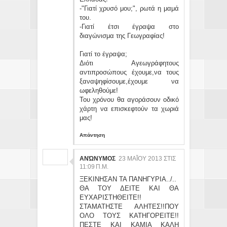
-"Γιατί χρυσό μου;", ρωτά η μαμά
του.
-Γιατί έτσι έγραψα στο
διαγώνισμα της Γεωγραφίας!
Γιατί το έγραψα;
Διότι Αγεωγράφητους
αντιπροσώπους έχουμε,να τους
ξαναψηφίσουμε,έχουμε να
ωφεληθούμε!
Του χρόνου θα αγοράσουν οδικό
χάρτη να επισκεφτούν τα χωριά
μας!
Απάντηση
ΑΝΏΝΥΜΟΣ
23 ΜΑΪ́ΟΥ 2013 ΣΤΙΣ 11
:09 Π.Μ.
ΞΕΚΙΝΗΣΑΝ ΤΑ ΠΑΝΗΓΥΡΙΑ../..
ΘΑ ΤΟΥ ΔΕΙΤΕ ΚΑΙ ΘΑ
ΕΥΧΑΡΙΣΤΗΘΕΙΤΕ!!
ΣΤΑΜΑΤΗΣΤΕ ΑΛΗΤΕΣ!!ΠΟΥ
ΟΛΟ ΤΟΥΣ ΚΑΤΗΓΟΡΕΙΤΕ!!
ΠΕΣΤΕ ΚΑΙ ΚΑΜΙΑ ΚΑΛΗ