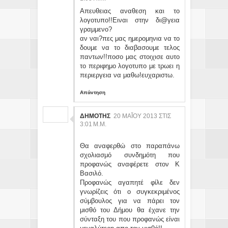
Απευθειας αναθεση και το
λογοτυπο!!Ειναι στην δι@γεια
γραμμενο?
αν ναι?πες μας ημερομηνια να το
δουμε να το διαβασουμε τελος
παντων!!ποσο μας στοιχισε αυτο
το περιφημο λογοτυπο με τρωει η
περιεργεια να μαθω!ευχαριστω.
Απάντηση
ΔΗΜΟΤΗΣ
20 ΜΑΪ́ΟΥ 2013 ΣΤΙΣ 3:
01 Μ.Μ.
Θα αναφερθώ στο παραπάνω
σχολιασμό συνδημότη που
προφανώς αναφέρετε στον Κ
Βασιλό.
Προφανώς αγαπητέ φίλε δεν
γνωρίζεις ότι ο συγκεκριμένος
σύμβουλος για να πάρει τον
μισθό του Δήμου θα έχανε την
σύνταξη του που προφανώς είναι