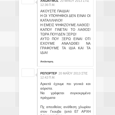
ΑΝΏΝΥΜΟΣ
20 ΜΑΪ́ΟΥ 2013 ΣΤΙΣ 12
:36 Π.Μ.
ΑΚΟΥΣΤΕ ΠΑΙΔΙΑ!
Η ΟΙ ΥΠΟΨΗΦΙΟΙ ΔΕΝ ΕΙΝΑΙ ΟΙ
ΚΑΤΑΛΛΗΛΟΙ!
Η ΕΜΕΙΣ ΨΗΦΙΖΟΥΜΕ ΛΑΘΟΣ!
ΚΑΠΟΥ ΓΙΝΕΤΑΙ ΤΟ ΛΑΘΟΣ!
ΤΩΡΑ ΠΟΥ!ΔΕΝ ΞΕΡΩ!
ΑΥΤΟ ΠΟΥ ΞΕΡΩ ΕΙΝΑΙ ΟΤΙ
ΕΧΟΥΜΕ ΑΝΑΛΩΘΕΙ ΝΑ
ΓΡΑΦΟΥΜΕ ΤΑ ΙΔΙΑ ΚΑΙ ΤΑ
ΙΔΙΑ!
Απάντηση
ΡΕΠΟΡΤΕΡ
20 ΜΑΪ́ΟΥ 2013 ΣΤΙΣ 12
:42 Π.Μ.
Αρκετά έχουμε πει γενικά και
αόριστα.
Να γράφεται συγκεκριμένα
πράγματα
Πχ απευθείας ανάθεση χλωρίου
στον Γκουβα (από ΕΓ ΑΡΧΗ