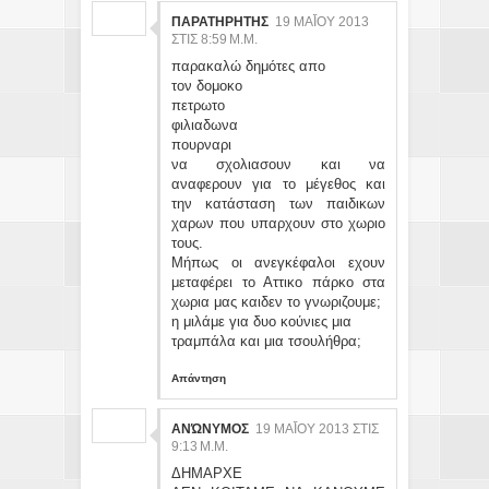
ΠΑΡΑΤΗΡΗΤΗΣ
19 ΜΑΪ́ΟΥ 2013 ΣΤ
ΙΣ 8:59 Μ.Μ.
παρακαλώ δημότες απο
τον δομοκο
πετρωτο
φιλιαδωνα
πουρναρι
να σχολιασουν και να
αναφερουν για το μέγεθος και
την κατάσταση των παιδικων
χαρων που υπαρχουν στο χωριο
τους.
Μήπως οι ανεγκέφαλοι εχουν
μεταφέρει το Αττικο πάρκο στα
χωρια μας καιδεν το γνωριζουμε;
η μιλάμε για δυο κούνιες μια
τραμπάλα και μια τσουλήθρα;
Απάντηση
ΑΝΏΝΥΜΟΣ
19 ΜΑΪ́ΟΥ 2013 ΣΤΙΣ 9:
13 Μ.Μ.
ΔΗΜΑΡΧΕ