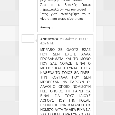
μεγαλύτερη απο τον μισθό!!
Άρα ο κ Βασιλός έκοψε
πέρα...αλλά όχι για τον μισθό!
Ίσως γιατί αντιλήφθηκε το τι
γίνεται..και ποιός είναι ποιός!!
Απάντηση
ΑΝΏΝΥΜΟΣ
20 ΜΑΪ́ΟΥ 2013 ΣΤΙΣ 4:
09 Μ.Μ.
ΜΠΡΑΒΟ ΣΕ ΟΛΟΥΣ ΕΣΑΣ
ΠΟΥ ΔΕΝ ΕΧΕΤΕ ΑΛΛΑ
ΠΡΟΒΛΗΜΑΤΑ ΚΑΙ ΤΟ ΜΟΝΟ
ΠΟΥ ΣΑΣ ΝΟΙΑΖΕΙ ΕΙΝΑΙ Ο
ΜΙΣΘΟΣ ΚΑΙ Η ΣΥΝΤΑΞΗ ΤΟΥ
ΚΑΘΕΝΑ,ΤΟ ΠΟΙΟΣ ΘΑ ΠΑΡΕΙ
ΤΗΝ ΚΟΥΤΑΛΑ ΠΟΥ ΔΕΝ
ΜΠΟΡΕΣΑΝ ΝΑ ΠΑΡΟΥΝ ΟΙ
ΑΛΛΟΙ ΟΙ ΟΠΟΙΟΙ ΝΟΜΙΖΟΥΝ
ΠΩΣ ΟΠΟΙΟΣ ΤΗ ΠΑΡΕΙ ΘΑ
ΕΙΝΑΙ ΓΙΑ ΤΟΥΣ ΙΔΙΟΥΣ
ΛΟΓΟΥΣ ΠΟΥ ΤΗΝ ΗΘΕΛΕ
ΕΚΕΙΝΟΣ!ΕΓΙΝΑ ΚΑΤΑΝΟΗΤΟΣ
ΝΟΜΙΖΩ ΑΥΤΑ ΤΑ ΛΙΓΑ ΕΙΧΑ ΝΑ
ΣΑΣ ΠΩ ΚΑΙ ΤΩΡΑ ΓΥΡΙΖΩ ΣΤΑ