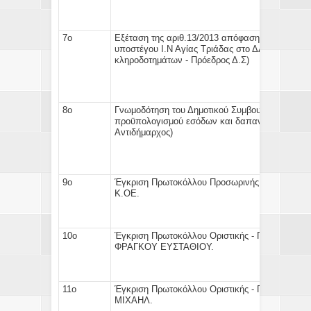
7ο
Εξέταση της αριθ.13/2013 απόφασης του
κληροδ
υποστέγου Ι.Ν Αγίας Τριάδας στο ΔΔ Περιβολίου.
κληροδοτημάτων - Πρόεδρος Δ.Σ)
8ο
Γνωμοδότηση
του Δημοτικού Συμβουλίου επι της 
προϋπολογισμού
εσόδων και δαπανών του 
Αντιδήμαρχος)
9ο
Έγκριση
Πρωτοκόλλου Προσωρινής Παραλαβής
Κ.Ο
10ο
Έγκριση
Πρωτοκόλλου Οριστικής - Προσωρινή
ΦΡΑΓΚΟΥ 
11ο
Έγκριση
Πρωτοκόλλου Οριστικής - Προσωρινή
ΜΙΧΑ