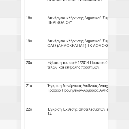
18ο
Διενέργεια κλήρωσης
Δημοτικού Συμβούλου για
ΠΕΡΙΒΟΛ
19ο
Διενέργεια κλήρωσης
Δημοτικού Συμβούλου για
ΟΔΟ (ΔΗΜΟΚΡΑΤΙ
20ο
Εξέταση του αριθ.1/2014 Πρακτικού (
Αποφάσεις 
τελών
και
επιβολής προστίμων
.
21ο
Έγκριση διενέργειας Διεθνούς Ανοιχτού Διαγωνσ
Γραφείο Προμηθειών-Αρμόδιος Αντιδήμαρχος)
22ο
Έγκριση Έκθεσης αποτελεσμάτων
εκτέλεσης π
1