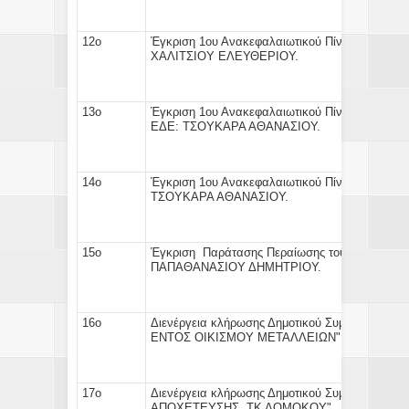
12ο
Έγκριση
1ου Ανακεφαλαιωτικού Πίνακα
του έ
ΧΑΛΙΤΣΙΟΥ ΕΛΕΥΘΕΡΙΟΥ
13ο
Έγκριση
1ου Ανακεφαλαιωτικού Πίνακα
του έρ
ΕΔΕ: ΤΣΟΥΚΑΡΑ ΑΘΑΝΑΣΙ
14ο
Έγκριση
1ου Ανακεφαλαιωτικού Πίνακα
του έρ
ΤΣΟΥΚΑΡΑ ΑΘΑΝΑΣΙΟΥ. 
15ο
Έγκριση
Παράτασης Περαίωσης
του έργου "
ΠΑΠΑΘΑΝΑΣΙ
16ο
Διενέργεια κλήρωσης
Δημοτικού Συμβούλου για
ΕΝΤΟΣ ΟΙΚΙΣΜΟΥ ΜΕ
17ο
Διενέργεια κλήρωσης
Δημοτικού Συμβούλου για
ΑΠΟΧΕΤΕΥΣΗΣ ΤΚ Δ