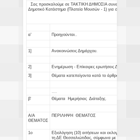
Σας προσκαλούμε σε
ΤΑΚΤΙΚΗ ΔΗΜΟΣΙΑ
συνεδρίαση την:
Δημοτικό Κατάστημα (Πλατεία Μουσών - 1) για συζήτηση κ
α'
Προηγούνται..
1]
Ανακοινώσεις Δημάρχου.
2]
Ενημέρωση - Επίκαιρες ερωτήσεις Δημοτικών Σ
3]
Θέματα κατεπείγοντα κατά το άρθρο: 67 παρ.5 
….
β'
Θέματα Ημερήσιας Διάταξης.
Α/Α
ΠΕΡΙΛΗΨΗ ΘΕΜΑΤΟΣ
ΘΕΜΑΤΟΣ
1ο
Εξιολόγηση
(10) αιτήσεων
και εκλογή των υδρο
τη ΔΕ Θεσσαλιώτιδας, σύμφωνα με το Β.Δ. 28.3