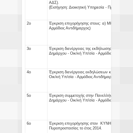
Α
(Εισήγηση:
Διοικητική Υπηρεσία - Πρόεδρος Δημ
2ο
Έγκριση
επιχορήγησης
στους:
α) ΜΚΟ ΓΕΩΜΥΘ
Αρμόδιος Αντιδήμαρχος)
3ο
Έγκριση
διενέργειας της εκδήλωσης
και
διάθεση
Δημάρχου - Οικ/κή Υπ/σία - Αρμόδιος Αντιδήμαρ
4ο
Έγκριση
διενέργειας εκδηλώσεων
και
διάθεση 
Οικ/κή Υπ/σία - Αρμόδιος Αντιδήμαρχος)
5ο
Έγκριση συμμετοχής στην Πανελλήνια Εθελοντ
Δημάρχου - Οικ/κή Υπ/σία - Αρμόδιος Αντιδήμαρ
6ο
Έγκριση
επιχορήγησης
στον
ΚΥΝΗΓΕΤΙΚΟ ΣΥ
Πυροπροστασίας
το έτος 2