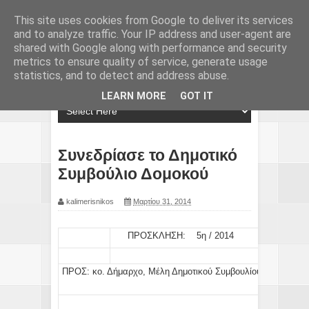
This site uses cookies from Google to deliver its services
and to analyze traffic. Your IP address and user-agent are
shared with Google along with performance and security
metrics to ensure quality of service, generate usage
statistics, and to detect and address abuse.
LEARN MORE
GOT IT
Συνεδρίασε το Δημοτικό
Συμβούλιο Δομοκού
kalimerisnikos
Μαρτίου 31, 2014
ΠΡΟΣΚΛΗΣΗ: 5η / 2014
ΠΡΟΣ:
κο.
Δήμαρχο
,
Μέλη
Δημοτικού Συμβουλίου,
Προέδρου