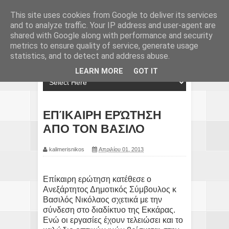
This site uses cookies from Google to deliver its services
and to analyze traffic. Your IP address and user-agent are
shared with Google along with performance and security
metrics to ensure quality of service, generate usage
statistics, and to detect and address abuse.
LEARN MORE
GOT IT
ΕΠΊΚΑΙΡΗ ΕΡΏΤΗΣΗ
ΑΠΟ ΤΟΝ ΒΑΣΙΛΟ
kalimerisnikos
Απριλίου 01, 2013
Επίκαιρη ερώτηση κατέθεσε ο
Ανεξάρτητος Δημοτικός Σύμβουλος κ
Βασιλός Νικόλαος σχετικά με την
σύνδεση στο διαδίκτυο της Εκκάρας.
Ενώ οι εργασίες έχουν τελειώσει και το