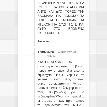
ΛΕΩΦΟΡΕΙΩΝ,ΚΑΙ ΤΟ ΚΤΕΛ
ΓΥΡΙΖΕΙ ΣΤΑ ΧΩΡΙΑ ΑΠΟ ΜΙΑ
ΑΝΤΕ ΚΑΙ ΔΥΟ ΦΟΡΕΣ ΤΗΝ
ΒΔΟΜΑΔΑ ΓΙΑ ΔΟΜΟΚΟ!!ΓΙΑ
ΠΟΙΟ ΛΟΓΟ ΜΠΗΚΑΝΕ;ΓΙΑ
ΝΤΕΚΟΡ!!ΓΙΑ ΣΥΖΗΤΗΣΤΕ ΚΑΙ
ΑΥΤΟ ΣΤΟ ΕΠΟΜΕΝΟ
ΔΣ.ΕΥΧΑΡΙΣΤΩ.
Απάντηση
ΑΝΏΝΥΜΟΣ
8 ΑΠΡΙΛΊΟΥ 2013
ΣΤΙΣ 6:26 Μ.Μ.
ΣΤΑΣΕΙΣ ΛΕΩΦΟΡΕΙΩΝ
οταν εχει δημοτικο συβουλιο
περνα αν μπορεις εξω απο το
δημαρχειο!!!μιλαμε νομιζεις οτι
γινεται ή ειναι τελος παντων
εκθεση αυτοκινητων η πλατεια!!!
μπαινει κανεις σε λεωφορειο απο
τους συμβουλους για να
ενδιαφερθει???και αν προσεξες
οι στασεις μπηκαν πριν κοπουν
τα δρομολογια του ΚΤΕΛ!!!