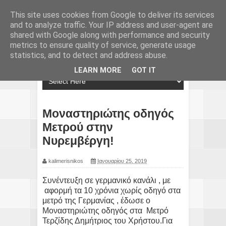
This site uses cookies from Google to deliver its services
and to analyze traffic. Your IP address and user-agent are
shared with Google along with performance and security
metrics to ensure quality of service, generate usage
statistics, and to detect and address abuse.
LEARN MORE
GOT IT
Μοναστηριώτης οδηγός
Μετρού στην
Νυρεμβέργη!
kalimerisnikos
Ιανουαρίου 25, 2019
Συνέντευξη σε γερμανικό κανάλι , με
αφορμή τα 10 χρόνια χωρίς οδηγό στα
μετρό της Γερμανίας , έδωσε ο
Μοναστηριώτης οδηγός στα Μετρό
Τερζίδης Δημήτριος του Χρήστου.Για