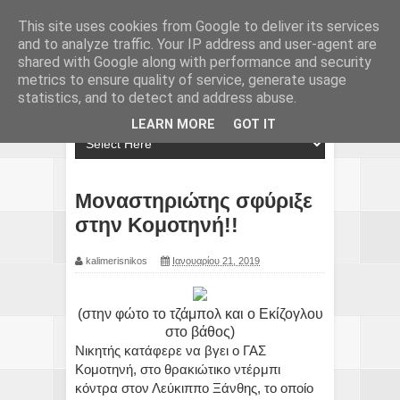
This site uses cookies from Google to deliver its services
and to analyze traffic. Your IP address and user-agent are
shared with Google along with performance and security
metrics to ensure quality of service, generate usage
statistics, and to detect and address abuse.
LEARN MORE
GOT IT
Μοναστηριώτης σφύριξε
στην Κομοτηνή!!
kalimerisnikos
Ιανουαρίου 21, 2019
(στην φώτο το τζάμπολ και ο Εκίζογλου
στο βάθος)
Νικητής κατάφερε να βγει ο ΓΑΣ
Κομοτηνή, στο θρακιώτικο ντέρμπι
κόντρα στον Λεύκιππο Ξάνθης, το οποίο