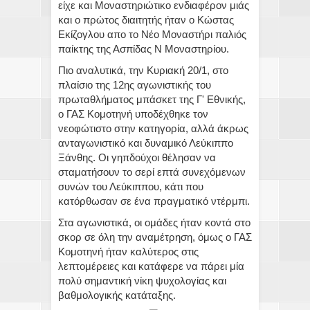
είχε και Μοναστηριώτικο ενδιαφέρον μιάς
και ο πρώτος διαιτητής ήταν ο Κώστας
Εκίζογλου απο το Νέο Μοναστήρι παλιός
παίκτης της Ασπίδας Ν Μοναστηρίου.
Πιο αναλυτικά, την Κυριακή 20/1, στο
πλαίσιο της 12ης αγωνιστικής του
πρωταθλήματος μπάσκετ της Γ' Εθνικής,
ο ΓΑΣ Κομοτηνή υποδέχθηκε τον
νεοφώτιστο στην κατηγορία, αλλά άκρως
ανταγωνιστικό και δυναμικό Λεύκιππο
Ξάνθης. Οι γηπδούχοι θέλησαν να
σταματήσουν το σερί επτά συνεχόμενων
συνών του Λεύκιππου, κάτι που
κατόρθωσαν σε ένα πραγματικό ντέρμπι.
Στα αγωνιστικά, οι ομάδες ήταν κοντά στο
σκορ σε όλη την αναμέτρηση, όμως ο ΓΑΣ
Κομοτηνή ήταν καλύτερος στις
λεπτομέρειες και κατάφερε να πάρει μία
πολύ σημαντική νίκη ψυχολογίας και
βαθμολογικής κατάταξης.