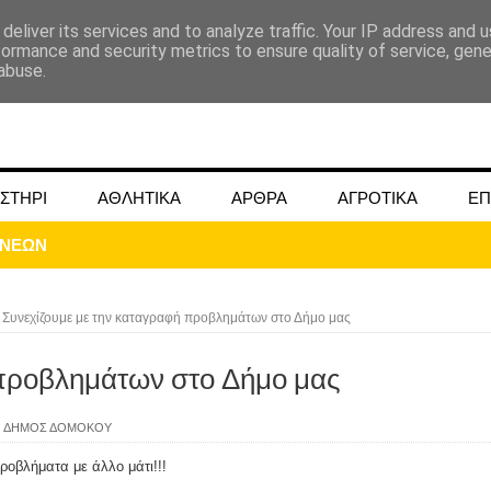
deliver its services and to analyze traffic. Your IP address and 
formance and security metrics to ensure quality of service, gen
abuse.
ΣΤΗΡΙ
ΑΘΛΗΤΙΚΑ
ΑΡΘΡΑ
ΑΓΡΟΤΙΚΑ
ΕΠ
ΟΝΕΩΝ
Συνεχίζουμε με την καταγραφή προβλημάτων στο Δήμο μας
 προβλημάτων στο Δήμο μας
,
ΔΗΜΟΣ ΔΟΜΟΚΟΥ
ΜΟΚΟΥ ΓΙΑ ΜΑΙΟ ΚΑΙ ΙΟΥΝΙΟ 2024
ροβλήματα με άλλο μάτι!!!