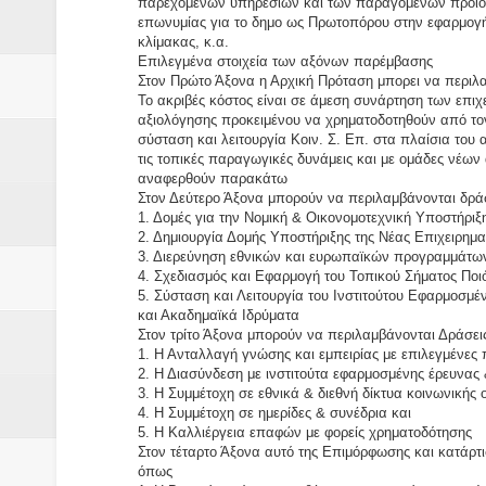
παρεχομένων υπηρεσιών και των παραγομένων προϊόντ
επωνυμίας για το δημο ως Πρωτοπόρου στην εφαρμογ
κλίμακας, κ.α.
Επιλεγμένα στοιχεία των αξόνων παρέμβασης
Στον Πρώτο Άξονα η Αρχική Πρόταση μπορει να περιλα
Το ακριβές κόστος είναι σε άμεση συνάρτηση των επιχ
αξιολόγησης προκειμένου να χρηματοδοτηθούν από τον
σύσταση και λειτουργία Κοιν. Σ. Επ. στα πλαίσια του 
τις τοπικές παραγωγικές δυνάμεις και με ομάδες νέω
αναφερθούν παρακάτω
Στον Δεύτερο Άξονα μπορούν να περιλαμβάνονται δρά
1. Δομές για την Νομική & Οικονομοτεχνική Υποστήριξ
2. Δημιουργία Δομής Υποστήριξης της Νέας Επιχειρημα
3. Διερεύνηση εθνικών και ευρωπαϊκών προγραμμάτων
4. Σχεδιασμός και Εφαρμογή του Τοπικού Σήματος Ποι
5. Σύσταση και Λειτουργία του Ινστιτούτου Εφαρμοσμ
και Ακαδημαϊκά Ιδρύματα
Στον τρίτο Άξονα μπορούν να περιλαμβάνονται Δράσε
1. Η Ανταλλαγή γνώσης και εμπειρίας με επιλεγμένε
2. Η Διασύνδεση με ινστιτούτα εφαρμοσμένης έρευνας 
3. Η Συμμέτοχη σε εθνικά & διεθνή δίκτυα κοινωνικής 
4. Η Συμμέτοχη σε ημερίδες & συνέδρια και
5. Η Καλλιέργεια επαφών με φορείς χρηματοδότησης
Στον τέταρτο Άξονα αυτό της Επιμόρφωσης και κατάρ
όπως