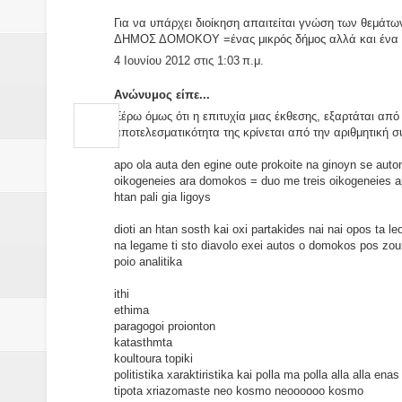
Για να υπάρχει διοίκηση απαιτείται γνώση των θεμάτων
ΔΗΜΟΣ ΔΟΜΟΚΟΥ =ένας μικρός δήμος αλλά και ένα
4 Ιουνίου 2012 στις 1:03 π.μ.
Ανώνυμος είπε...
Ξέρω όμως ότι η επιτυχία μιας έκθεσης, εξαρτάται απ
αποτελεσματικότητα της κρίνεται από την αριθμητική 
apo ola auta den egine oute prokoite na ginoyn se auto
oikogeneies ara domokos = duo me treis oikogeneies ap
htan pali gia ligoys
dioti an htan sosth kai oxi partakides nai nai opos ta
na legame ti sto diavolo exei autos o domokos pos zoun 
poio analitika
ithi
ethima
paragogoi proionton
katasthmta
koultoura topiki
politistika xaraktiristika kai polla ma polla alla alla en
tipota xriazomaste neo kosmo neoooooo kosmo