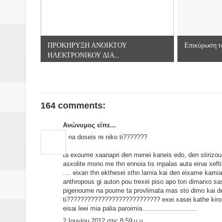
ΠΡΟΚΗΡΥΞΗ ΑΝΟΙΚΤΟΥ ΗΛΕΚΤ
Βάιος Γκανής Δομοκός : Δύο μήν
ΠΡΟΚΗΡΥΞΗ ΑΝΟΙΚΤΟΥ
Επικύρωση τω
Επικύρωση των αποτελεσμάτων 
ΗΛΕΚΤΡΟΝΙΚΟΥ ΔΙΑ...
ΔΙΑΚΟΠΕΣ ΡΕΥΜΑΤΟΣ ΣΤΗΝ Δ
ΕΙΔΩΛΙΑ Από ΠΡΟΕΡΝΑ Ναός Δ
164 comments:
ΤΟ ΙΕΡΟ ΤΗΣ ΘΕΑΣ ΔΗΜΗΤΡΑ
Ανώνυμος είπε...
H MAXH ΣTO ΝΤΟΜΠΡΟΥΖΗ
ti na doseis re niko ti???????
ta exoume xaanapri den menei kaneis edo, den stirizoun t
Νεομοναστηριώτικα ...Λαϊκή Μαν
asxolite mono me thn ennoia tis mpalas auta einai xeft
.... eixan thn ekthesei sthn lamia kai den eixame kamia 
Βίντεο του Εφηβικού τμήματος 
anthropous gi auton pou trexei piso apo ton dimarxo sas .
pigenoume na poume ta provlimata mas sto dimo kai den
ti??????????????????????????? exei xasei kathe kiros ka
eisai leei mia palia paroimia............................
2 Ιουνίου 2012 στις 8:59 μ.μ.