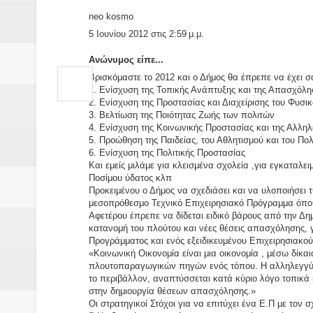
neo kosmo
5 Ιουνίου 2012 στις 2:59 μ.μ.
Ανώνυμος είπε...
Βρισκόμαστε το 2012 και ο Δήμος θα έπρεπε να έχει
1. Ενίσχυση της Τοπικής Ανάπτυξης και της Απασχόλη
2. Ενίσχυση της Προστασίας και Διαχείρισης του Φυσι
3. Βελτίωση της Ποιότητας Ζωής των πολιτών
4. Ενίσχυση της Κοινωνικής Προστασίας και της Αλλη
5. Προώθηση της Παιδείας, του Αθλητισμού και του Πολ
6. Ενίσχυση της Πολιτικής Προστασίας
Και εμείς μιλάμε για κλεισμένα σχολεία ,για εγκαταλ
Ποσίμου ύδατος κλπ
Προκειμένου ο Δήμος να σχεδιάσει και να υλοποιήσει 
μεσοπρόθεσμο Τεχνικό Επιχειρησιακό Πρόγραμμα όπου 
Αφετέρου έπρεπε να δίδεται ειδικό βάρους από την Δη
κατανομή του πλούτου και νέες θέσεις απασχόλησης, γ
Προγράμματος και ενός εξειδικευμένου Επιχειρησιακο
«Κοινωνική Οικονομία είναι μια οικονομία , μέσω δίκ
πλουτοπαραγωγικών πηγών ενός τόπου. Η αλληλεγγύη κ
το περιβάλλον, αναπτύσσεται κατά κύριο λόγο τοπικά 
στην δημιουργία θέσεων απασχόλησης.»
Οι στρατηγικοί Στόχοι για να επιτύχει ένα Ε.Π με τον 