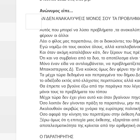
Ανώνυμος είπε...
ΑΝ ΔΕΝ ΑΝΑΚΑΛΥΨΕΙΣ ΜΟΝΟΣ ΣΟΥ ΤΑ ΠΡΟΒΛΗΜΑΤ
Αυτός που μπορεί να λύσει προβλήματα ,τα ανακαλύπτε
φέρουν οι άλλοι
Λέει ο φίλος μας παραπάνω, ότι οι διοικούντες του δή
Εγώ νομίζω ότι τους ακούνε όλους, αλλά καταλαβαίν
Και όταν ακόμη καταλάβουν κάτι, δεν ξέρουν πως πρέπ
Ότι και να συμβαίνει από τα δυο, το αποτέλεσμα είναι τ
Μόνο έναν είδα να αντιλαμβάνεται, να προβληματίζεται
Μπακοστεργιος Δ). Ένα κούκος όμως δεν φέρνει την άν
Τα μέχρι τώρα δεδομένα και πεπραγμένα του δήμου Δομ
το αδιέξοδο εκτός από ελάχιστες περιπτώσεις αλλά και 
Θα έπρεπε να βγούνε έξω από την παράγκα που λέγετ
μόνοι τους τα προβλήματα του τόπου
Μέχρι τώρα δεν έχει γίνει αυτό και όταν βγαίνουν πηγ
Όσο λοιπόν δεν γίνονται πράξη τα παραπάνω, μην πε
Ακολουθούν ακριβώς τα χνάρια της ευρύτερης πολιτική
Οσο αφορά την κίνηση του περιπτέρου στην έκθεση Λαμ
Ξέρω όμως ότι η επιτυχία μιας έκθεσης, εξαρτάται απ
αποτελεσματικότητα της κρίνεται από την αριθμητική 
Ο ΠΑΡΑΤΗΡΗΤΗΣ