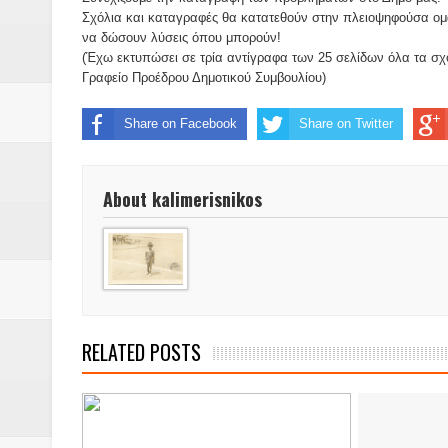
Η εκτέλεση των αδελφών Παπαι
Σχόλια και καταγραφές θα κατατεθούν στην πλειοψηφούσα ομά
να δώσουν λύσεις όπου μπορούν!
Δύο νέα μηχανήμτα στο Δήμο Δ
(Έχω εκτυπώσει σε τρία αντίγραφα των 25 σελίδων όλα τα σχ
Γραφείο Προέδρου Δημοτικού Συμβουλίου)
ΝΟΕΜΒΡΙΟΣ 1943 80 χρόνια από 
Share on Facebook
Share on Twitter
κατακτητές
Αδελφές Αλεξανδρή: Οι τρίδυμες
About kalimerisnikos
Πρωτάθλημα με την Αυστρία!
Ξεκινούν οι αιτήσεις συμμετοχή
τη διαμόρφωση - επεξεργασία π
RELATED POSTS
ανθεκτικότητας έναντι των επιπ
Συνεδριάζει η οικονομική επιτ