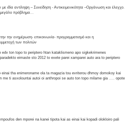
 με ιδία αντίληψη – Συνείδηση - Αντικειμενικότητα –Οργάνωση και έλεγχο.
 μεγάλο πρόβλημα…
ό την την ενημέρωση- επικοινωνία- προγραμματισμό και η
συμμετοχή των πολιτών
n edv ton topo to periptero htan kataklismeno apo sigkekrimenes
aradekto eimaste sto 2012 to exete parei xamparei auto ara to periptero
 leo einai tha enimeroname ola ta magazia tou evriterou dhmoy domokoy kai
me ti asxolountai autoi oi anthropoi se auto ton topo milame gia ..... opote
as mpoufos den mporei na kanei tipota kai as einai kai kopadi olokloiro pali