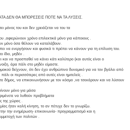
Α ΔΕΝ ΘΑ ΜΠΟΡΕΣΕΙΣ ΠΟΤΕ ΝΑ ΤΑ ΛΥΣΕΙΣ.
ι μόνος του και δεν χρειάζεται να του τα
μου ,αφιερώνουν χρόνο επιλεκτικά μόνο για κάποιους .
ουν μόνο όσα θέλουν να καταλάβουν.
ει να ενεργήσουν και φυσικά τι πρέπει να κάνουν για τη επίλυση του.
ο ίδιο, μηδέν .
 και να προσπαθεί να κάνει κάτι καλύτερο (και αυτός είναι ο
οιξη, άρα πάλι στο μηδέν είμαστε.
οκού δείχνουν, ότι δεν έχει ανθρώπινο δυναμικό για να τον βγάλει από
πάλι οι περισσότερες από αυτές είναι ημιτελείς .
ε δήμος, να επικοινωνήσουν με τον κόσμο ,να τσεκάρουν και να λύσουν
αίνουν μόνο για μάσα
ριμένετε να λυθούν προβλήματα
ς της χώρας .
ίας ήταν καλή κίνηση, το αν πέτυχε δεν το γνωρίζω.
ό την την ενημέρωση- επικοινωνία- προγραμματισμό και η
συμμετοχή των πολιτών .