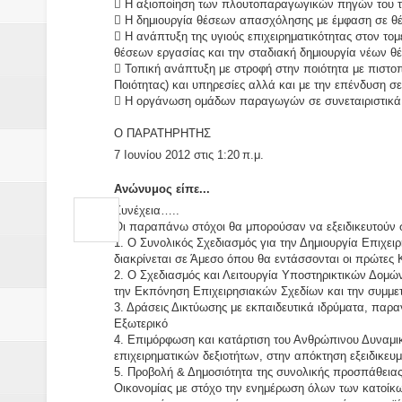
 Η αξιοποίηση των πλουτοπαραγωγικών πηγών του 
 Η δημιουργία θέσεων απασχόλησης με έμφαση σε θέσ
 Η ανάπτυξη της υγιούς επιχειρηματικότητας στον τομ
θέσεων εργασίας και την σταδιακή δημιουργία νέων θ
 Τοπική ανάπτυξη με στροφή στην ποιότητα με πιστοπ
Ποιότητας) και υπηρεσίες αλλά και με την επένδυση σ
 Η οργάνωση ομάδων παραγωγών σε συνεταιριστικά
Ο ΠΑΡΑΤΗΡΗΤΗΣ
7 Ιουνίου 2012 στις 1:20 π.μ.
Ανώνυμος είπε...
Συνέχεια…..
Οι παραπάνω στόχοι θα μπορούσαν να εξειδικευτούν σ
1. Ο Συνολικός Σχεδιασμός για την Δημιουργία Επιχει
διακρίνεται σε Άμεσο όπου θα εντάσσονται οι πρώτες
2. Ο Σχεδιασμός και Λειτουργία Υποστηρικτικών Δομών
την Εκπόνηση Επιχειρησιακών Σχεδίων και την συμμε
3. Δράσεις Δικτύωσης με εκπαιδευτικά ιδρύματα, παρα
Εξωτερικό
4. Επιμόρφωση και κατάρτιση του Ανθρώπινου Δυναμικο
επιχειρηματικών δεξιοτήτων, στην απόκτηση εξειδικε
5. Προβολή & Δημοσιότητα της συνολικής προσπάθειας
Οικονομίας με στόχο την ενημέρωση όλων των κατοίκω