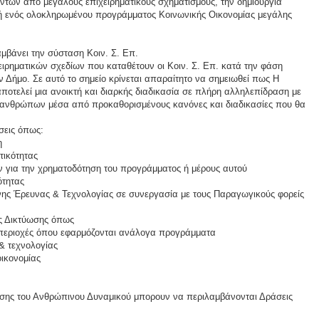
ων από μεγάλους επιχειρηματικούς σχηματισμούς, την δημιουργία
ή ενός ολοκληρωμένου προγράμματος Κοινωνικής Οικονομίας μεγάλης
μβάνει την σύσταση Κοιν. Σ. Επ.
ειρηματικών σχεδίων που καταθέτουν οι Κοιν. Σ. Επ. κατά την φάση
 Δήμο. Σε αυτό το σημείο κρίνεται απαραίτητο να σημειωθεί πως Η
αποτελεί μια ανοικτή και διαρκής διαδικασία σε πλήρη αλληλεπίδραση με
ν ανθρώπων μέσα από προκαθορισμένους κανόνες και διαδικασίες που θα
σεις όπως:
η
τικότητας
 για την χρηματοδότηση του προγράμματος ή μέρους αυτού
ότητας
ένης Έρευνας & Τεχνολογίας σε συνεργασία με τους Παραγωγικούς φορείς
ις Δικτύωσης όπως
ς περιοχές όπου εφαρμόζονται ανάλογα προγράμματα
& τεχνολογίας
οικονομίας
τισης του Ανθρώπινου Δυναμικού μπορουν να περιλαμβάνονται Δράσεις