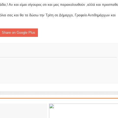
ωάννου στην Ομβριακή Δομοκού την 1η Δεκέμβρη 1942
δα,! Αν και είμαι σίγουρος οτι και μας παρακολουθούν ,αλλά και προσπαθ
ομοκού.
όλια σας και θα τα δώσω την Τρίτη σε Δήμαρχο, Γραφείο Αντιδημάρχων και
το κάψιμο των χωριών της Λίμνης Πλαστήρα από Ιταλούς και
Share on Google Plus
 Ελληνίδες με ρίζες απο τον Δομοκό που κυριαρχούν στο Παγκ
ς στο Διαγωνισμό Ιδεών - Hackathon που διοργανώνει η ΑΝ.ΚΑ 
ρωτότυπων ιδεών στους τομείς της περιβαλλοντικής βιωσιμότη
τώσεων της κλιματικής αλλαγής
ροπή του Δήμου Δομοκού