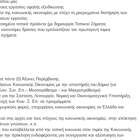
τόπου μας
εις εργασίας υψηλής εξειδίκευσης
έα της κοινωνικής οικονομίας με στόχο τη μακροχρόνια διατήρηση των
έσεων εργασίας
οιημένα τοπικά προϊόντα (με δημιουργία Τοπικού Σήματος
ε καινοτόμες δράσεις που εμπλουτίζουν τον πρωτογενή τομεα
 σχήματα
ε πέντε (5) Άξονες Παρέμβασης:
ρήσεων Κοινωνικής Οικονομίας με την υποστήριξη του Δήμου (να
 Κοιν. Συν. Επ.– Μεσοπρόθεσμο – και Μακροπρόθεσμο)
 για την Σύσταση, Λειτουργία, Νομική και Οικονομοτεχνική Υποστήριξη,
τοχή των Κοιν. Σ. Επ. σε προγράμματα
γωγικούς φορείς, επιχειρήσεις κοινωνικής οικονομίας σε Ελλάδα και
ύ στις αρχές και τους στόχους της κοινωνικής οικονομίας, στην απόκτηση
υμένων γνώσεων, κ.α.
 που καταβάλλεται από την τοπική κοινωνία στον τομέα της Κοινωνικής
ν την πρόκληση ενδιαφέροντος για συνεργασία και αξιοποίηση των