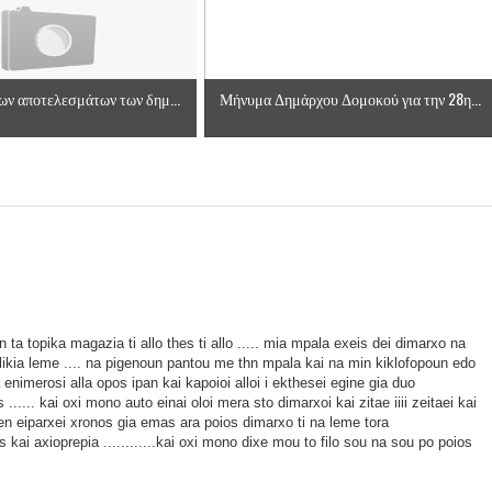
ΡΟΝΙΚΟΥ ΔΙΑΓΩΝΙΣΜΟΥ «ΛΕΙΤΟΥΡΓΙΑ ΒΙΟΚΑ ΧΥΤΑ ΔΟΜΟΚΟ
ες μετά τις πλημμύρες και κινδυνεύουμε να ξαναπλημμυρίσουμ
ν αποτελεσμάτων των δημ...
Μήνυμα Δημάρχου Δομοκού για την 28η...
των δημοτικών εκλογών που έλαβαν χώρα την 8η Οκτωβρίου 
ΕΗ
ήμητρας
Σ ΣΤΗΝ ΠΡΟΕΡΝΑ ΣΤΟ ΝΕΟ ΜΟΝΑΣΤΉΡΙ
a topika magazia ti allo thes ti allo ..... mia mpala exeis dei dimarxo na
τεία και έθιμα που χάνονται στον καιρό…
ilikia leme .... na pigenoun pantou me thn mpala kai na min kiklofopoun edo
enimerosi alla opos ipan kai kapoioi alloi i ekthesei egine gia duo
του Επιμορφωτικού στο Λεοντάρι!
..... kai oxi mono auto einai oloi mera sto dimarxoi kai zitae iiii zeitaei kai
 eiparxei xronos gia emas ara poios dimarxo ti na leme tora
i axioprepia ............kai oxi mono dixe mou to filo sou na sou po poios