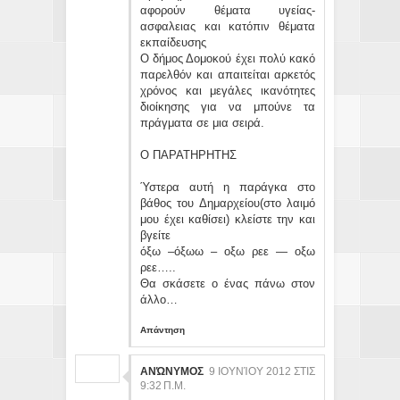
αφορούν θέματα υγείας-
ασφαλειας και κατόπιν θέματα
εκπαίδευσης
Ο δήμος Δομοκού έχει πολύ κακό
παρελθόν και απαιτείται αρκετός
χρόνος και μεγάλες ικανότητες
διοίκησης για να μπούνε τα
πράγματα σε μια σειρά.
Ο ΠΑΡΑΤΗΡΗΤΗΣ
Ύστερα αυτή η παράγκα στο
βάθος του Δημαρχείου(στο λαιμό
μου έχει καθίσει) κλείστε την και
βγείτε
όξω –όξωω – οξω ρεε — οξω
ρεε…..
Θα σκάσετε ο ένας πάνω στον
άλλο…
Απάντηση
ΑΝΏΝΥΜΟΣ
9 ΙΟΥΝΊΟΥ 2012 ΣΤΙΣ
9:32 Π.Μ.