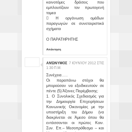
καινοτόμες δράσεις που
εμπλουτίζουν τον πρωτογενή
τομεα
 Η οργάνωση ομάδων
παραγωγών σε συνεταιριστικά
σχήματα
Ο ΠΑΡΑΤΗΡΗΤΗΣ
Απάντηση
ΑΝΏΝΥΜΟΣ
7 ΙΟΥΝΊΟΥ 2012 ΣΤΙΣ
1:30 Π.Μ.
Συνέχεια…..
Οι παραπάνω στόχοι θα
μπορούσαν να εξειδικευτούν σε
πέντε (5) Άξονες Παρέμβασης:
1. Ο Συνολικός Σχεδιασμός για
την Δημιουργία Επιχειρήσεων
Κοινωνικής Οικονομίας με την
υποστήριξη του Δήμου (να
διακρίνεται σε Άμεσο όπου θα
εντάσσονται οι πρώτες Κοιν.
Συν. Επ.– Μεσοπρόθεσμο – και