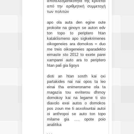
αποτελεσματικότητα της κρίνεται
από την αριθμητική συμμετοχή
των πολιτών
apo ola auta den egine oute
prokoite na ginoyn se auton edv
ton topo to periptero htan
kataklismeno apo sigkekrimenes
oikogeneies ara domokos = duo
me treis oikogeneies aparadekto
eimaste sto 2012 to exete parei
xamparei auto ara to periptero
htan pali gia ligoys
dioti an htan sosth kai oxi
partakides nai nai opos ta leo
einai tha enimeroname ola ta
magazia tou evriterou dhmoy
domokoy kai na legame ti sto
diavolo exei autos o domokos
pos zoun me ti asxolountai autoi
oi anthropoi se auto ton topo
milame gia ..... opote poio
analitika