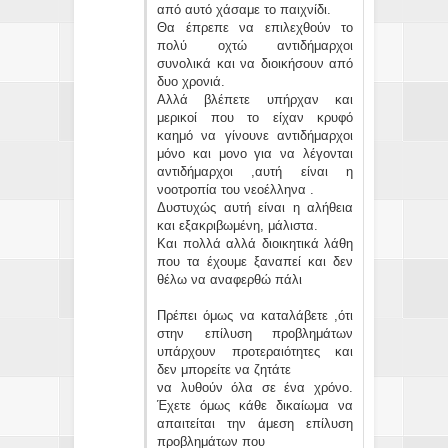
από αυτό χάσαμε το παιχνίδι.
Θα έπρεπε να επιλεχθούν το
πολύ οχτώ αντιδήμαρχοι
συνολικά και να διοικήσουν από
δυο χρονιά.
Αλλά βλέπετε υπήρχαν και
μερικοί που το είχαν κρυφό
καημό να γίνουνε αντιδήμαρχοι
μόνο και μονο για να λέγονται
αντιδήμαρχοι ,αυτή είναι η
νοοτροπία του νεοέλληνα .
Δυστυχώς αυτή είναι η αλήθεια
και εξακριβωμένη, μάλιστα.
Και πολλά αλλά διοικητικά λάθη
που τα έχουμε ξαναπεί και δεν
θέλω να αναφερθώ πάλι
Πρέπει όμως να καταλάβετε ,ότι
στην επίλυση προβλημάτων
υπάρχουν προτεραιότητες και
δεν μπορείτε να ζητάτε
να λυθούν όλα σε ένα χρόνο.
Έχετε όμως κάθε δικαίωμα να
απαιτείται την άμεση επίλυση
προβλημάτων που