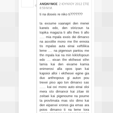
ΑΝΏΝΥΜΟΣ
2 ΙΟΥΝΊΟΥ 2012 ΣΤΙΣ
8:59 Μ.Μ.
ti na doseis re niko ti???????
ta exoume xaanapri den menei
kaneis edo, den stirizoun ta
topika magazia ti allo thes ti allo
..... mia mpala exeis dei dimarxo
na asxolite mono me thn ennoia
tis mpalas auta einai xeftilikia
leme .... na pigenoun pantou me
thn mpala kai na min kiklofopoun
edo .... eixan thn ekthesei sthn
lamia kai den eixame kamia
enimerosi alla opos ipan kai
kapoioi alloi i ekthesei egine gia
duo anthropous gi auton pou
trexei piso apo ton dimarxo sas
...... kai oxi mono auto einai oloi
mera sto dimarxoi kai zitae iiii
zeitaei kai pigenoume na poume
ta provlimata mas sto dimo kai
den eiparxei xronos gia emas ara
poios dimarxo ti na leme tora