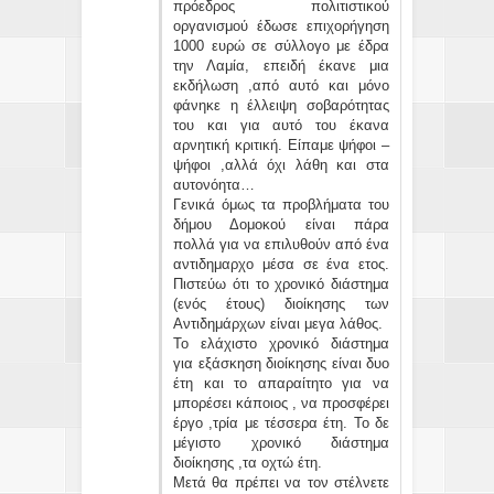
πρόεδρος πολιτιστικού
οργανισμού έδωσε επιχορήγηση
1000 ευρώ σε σύλλογο με έδρα
την Λαμία, επειδή έκανε μια
εκδήλωση ,από αυτό και μόνο
φάνηκε η έλλειψη σοβαρότητας
του και για αυτό του έκανα
αρνητική κριτική. Είπαμε ψήφοι –
ψήφοι ,αλλά όχι λάθη και στα
αυτονόητα…
Γενικά όμως τα προβλήματα του
δήμου Δομοκού είναι πάρα
πολλά για να επιλυθούν από ένα
αντιδημαρχο μέσα σε ένα ετος.
Πιστεύω ότι το χρονικό διάστημα
(ενός έτους) διοίκησης των
Αντιδημάρχων είναι μεγα λάθος.
Το ελάχιστο χρονικό διάστημα
για εξάσκηση διοίκησης είναι δυο
έτη και το απαραίτητο για να
μπορέσει κάποιος , να προσφέρει
έργο ,τρία με τέσσερα έτη. Το δε
μέγιστο χρονικό διάστημα
διοίκησης ,τα οχτώ έτη.
Μετά θα πρέπει να τον στέλνετε