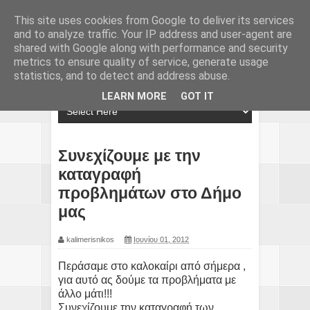
This site uses cookies from Google to deliver its services
and to analyze traffic. Your IP address and user-agent are
shared with Google along with performance and security
metrics to ensure quality of service, generate usage
statistics, and to detect and address abuse.
LEARN MORE
GOT IT
Συνεχίζουμε με την
καταγραφή
προβλημάτων στο Δήμο
μας
kalimerisnikos
Ιουνίου 01, 2012
Περάσαμε στο καλοκαίρι από σήμερα ,
για αυτό ας δούμε τα προβλήματα με
άλλο μάτι!!!
Συνεχίζουμε την καταγραφή των