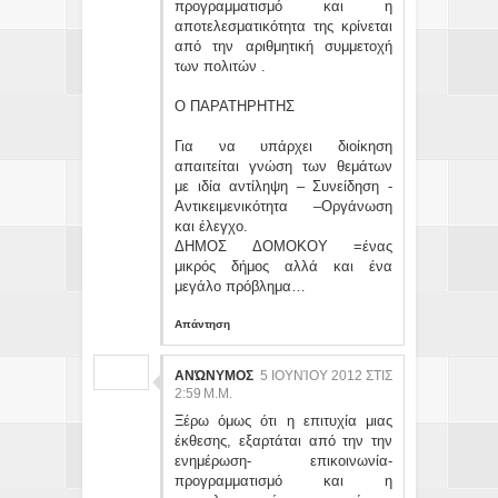
προγραμματισμό και η
αποτελεσματικότητα της κρίνεται
από την αριθμητική συμμετοχή
των πολιτών .
Ο ΠΑΡΑΤΗΡΗΤΗΣ
Για να υπάρχει διοίκηση
απαιτείται γνώση των θεμάτων
με ιδία αντίληψη – Συνείδηση -
Αντικειμενικότητα –Οργάνωση
και έλεγχο.
ΔΗΜΟΣ ΔΟΜΟΚΟΥ =ένας
μικρός δήμος αλλά και ένα
μεγάλο πρόβλημα…
Απάντηση
ΑΝΏΝΥΜΟΣ
5 ΙΟΥΝΊΟΥ 2012 ΣΤΙΣ
2:59 Μ.Μ.
Ξέρω όμως ότι η επιτυχία μιας
έκθεσης, εξαρτάται από την την
ενημέρωση- επικοινωνία-
προγραμματισμό και η