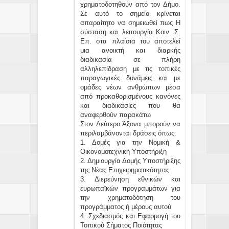
χρηματοδοτηθούν από τον Δήμο.
Σε αυτό το σημείο κρίνεται
απαραίτητο να σημειωθεί πως Η
σύσταση και λειτουργία Κοιν. Σ.
Επ. στα πλαίσια του αποτελεί
μια ανοικτή και διαρκής
διαδικασία σε πλήρη
αλληλεπίδραση με τις τοπικές
παραγωγικές δυνάμεις και με
ομάδες νέων ανθρώπων μέσα
από προκαθορισμένους κανόνες
και διαδικασίες που θα
αναφερθούν παρακάτω
Στον Δεύτερο Άξονα μπορούν να
περιλαμβάνονται δράσεις όπως:
1. Δομές για την Νομική &
Οικονομοτεχνική Υποστήριξη
2. Δημιουργία Δομής Υποστήριξης
της Νέας Επιχειρηματικότητας
3. Διερεύνηση εθνικών και
ευρωπαϊκών προγραμμάτων για
την χρηματοδότηση του
προγράμματος ή μέρους αυτού
4. Σχεδιασμός και Εφαρμογή του
Τοπικού Σήματος Ποιότητας