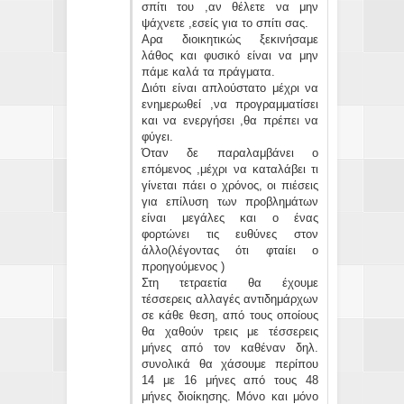
σπίτι του ,αν θέλετε να μην
ψάχνετε ,εσείς για το σπίτι σας.
Αρα διοικητικώς ξεκινήσαμε
λάθος και φυσικό είναι να μην
πάμε καλά τα πράγματα.
Διότι είναι απλούστατο μέχρι να
ενημερωθεί ,να προγραμματίσει
και να ενεργήσει ,θα πρέπει να
φύγει.
Όταν δε παραλαμβάνει ο
επόμενος ,μέχρι να καταλάβει τι
γίνεται πάει ο χρόνος, οι πιέσεις
για επίλυση των προβλημάτων
είναι μεγάλες και ο ένας
φορτώνει τις ευθύνες στον
άλλο(λέγοντας ότι φταίει ο
προηγούμενος )
Στη τετραετία θα έχουμε
τέσσερεις αλλαγές αντιδημάρχων
σε κάθε θεση, από τους οποίους
θα χαθούν τρεις με τέσσερεις
μήνες από τον καθέναν δηλ.
συνολικά θα χάσουμε περίπου
14 με 16 μήνες από τους 48
μήνες διοίκησης. Μόνο και μόνο