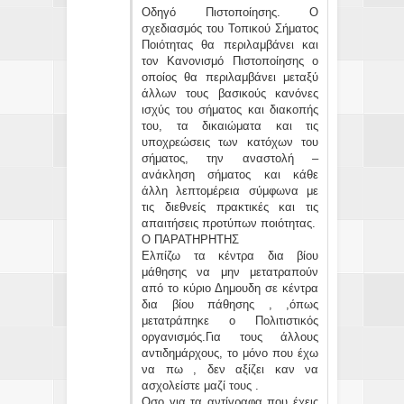
Οδηγό Πιστοποίησης. Ο
σχεδιασμός του Τοπικού Σήματος
Ποιότητας θα περιλαμβάνει και
τον Κανονισμό Πιστοποίησης ο
οποίος θα περιλαμβάνει μεταξύ
άλλων τους βασικούς κανόνες
ισχύς του σήματος και διακοπής
του, τα δικαιώματα και τις
υποχρεώσεις των κατόχων του
σήματος, την αναστολή –
ανάκληση σήματος και κάθε
άλλη λεπτομέρεια σύμφωνα με
τις διεθνείς πρακτικές και τις
απαιτήσεις προτύπων ποιότητας.
Ο ΠΑΡΑΤΗΡΗΤΗΣ
Ελπίζω τα κέντρα δια βίου
μάθησης να μην μετατραπούν
από το κύριο Δημουδη σε κέντρα
δια βίου πάθησης , ,όπως
μετατράπηκε ο Πολιτιστικός
οργανισμός.Για τους άλλους
αντιδημάρχους, το μόνο που έχω
να πω , δεν αξίζει καν να
ασχολείστε μαζί τους .
Οσο για τα αντίγραφα που έχεις