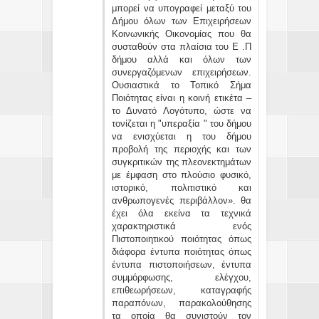
μπορεί να υπογραφεί μεταξύ του
Δήμου όλων των Επιχειρήσεων
Κοινωνικής Οικονομίας που θα
συσταθούν στα πλαίσια του Ε .Π
δήμου αλλά και όλων των
συνεργαζόμενων επιχειρήσεων.
Ουσιαστικά το Τοπικό Σήμα
Ποιότητας είναι η κοινή ετικέτα –
το Δυνατό Λογότυπο, ώστε να
τονίζεται η "υπεραξία " του δήμου
να ενισχύεται η του δήμου
προβολή της περιοχής και των
συγκριτικών της πλεονεκτημάτων
με έμφαση στο πλούσιο φυσικό,
ιστορικό, πολιτιστικό και
ανθρωπογενές περιβάλλον». θα
έχει όλα εκείνα τα τεχνικά
χαρακτηριστικά ενός
Πιστοποιητικού ποιότητας όπως
διάφορα έντυπα ποιότητας όπως
έντυπα πιστοποιήσεων, έντυπα
συμμόρφωσης, ελέγχου,
επιθεωρήσεων, καταγραφής
παραπόνων, παρακολούθησης
τα οποία θα συνιστούν τον