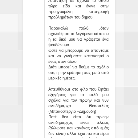
Απάντηση σε σχόλιο το οποίο
τώρα είδα και έγινε στην
προηγουμένη καταγραφή
προβλημάτων του δήμου
Παρακαλώ πολύ ,όταν
σχολιάζεται τα λεγόμενα κάποιου
η τα δικά μου να γράφεται ένα
ψευδώνυμο
ώστε να μπορούμε να απαντάμε
και να γινόμαστε κατανοητοί ο
ένας στον άλλο.
Διότι μπορεί να δούμε το σχόλιο
σας η την ερώτηση σας μετά από
μερικές ημέρες.
Απευθύνομε στο φίλο που ζητάει
εξηγήσεις για τα καλά μου
σχόλια για τον πρωην και νυν
αντιδήμαρχο Θεσσαλίας
(Μπακοστεργιο –Δημουδη)
Ποτέ δεν είπα ότι πρωην
αντιδήμαρχος είναι τέλειος
(άλλωστε και κανένας από εμάς
δεν είναι) αλλά έχω πει και είμαι