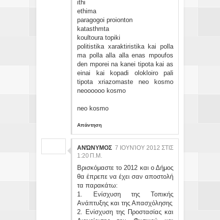
ithi
ethima
paragogoi proionton
katasthmta
koultoura topiki
politistika xaraktiristika kai polla
ma polla alla alla enas mpoufos
den mporei na kanei tipota kai as
einai kai kopadi olokloiro pali
tipota xriazomaste neo kosmo
neoooooo kosmo
neo kosmo
Απάντηση
ΑΝΏΝΥΜΟΣ
7 ΙΟΥΝΊΟΥ 2012 ΣΤΙΣ
1:20 Π.Μ.
Βρισκόμαστε το 2012 και ο Δήμος
θα έπρεπε να έχει σαν αποστολή
τα παρακάτω:
1. Ενίσχυση της Τοπικής
Ανάπτυξης και της Απασχόλησης
2. Ενίσχυση της Προστασίας και