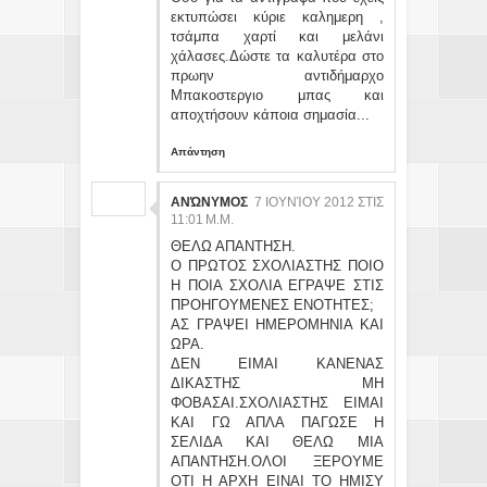
εκτυπώσει κύριε καλημερη ,
τσάμπα χαρτί και μελάνι
χάλασες.Δώστε τα καλυτέρα στο
πρωην αντιδήμαρχο
Μπακοστεργιο μπας και
αποχτήσουν κάποια σημασία...
Απάντηση
ΑΝΏΝΥΜΟΣ
7 ΙΟΥΝΊΟΥ 2012 ΣΤΙΣ
11:01 Μ.Μ.
ΘΕΛΩ ΑΠΑΝΤΗΣΗ.
Ο ΠΡΩΤΟΣ ΣΧΟΛΙΑΣΤΗΣ ΠΟΙΟ
Η ΠΟΙΑ ΣΧΟΛΙΑ ΕΓΡΑΨΕ ΣΤΙΣ
ΠΡΟΗΓΟΥΜΕΝΕΣ ΕΝΟΤΗΤΕΣ;
ΑΣ ΓΡΑΨΕΙ ΗΜΕΡΟΜΗΝΙΑ ΚΑΙ
ΩΡΑ.
ΔΕΝ ΕΙΜΑΙ ΚΑΝΕΝΑΣ
ΔΙΚΑΣΤΗΣ ΜΗ
ΦΟΒΑΣΑΙ.ΣΧΟΛΙΑΣΤΗΣ ΕΙΜΑΙ
ΚΑΙ ΓΩ ΑΠΛΑ ΠΑΓΩΣΕ Η
ΣΕΛΙΔΑ ΚΑΙ ΘΕΛΩ ΜΙΑ
ΑΠΑΝΤΗΣΗ.ΟΛΟΙ ΞΕΡΟΥΜΕ
ΟΤΙ Η ΑΡΧΗ ΕΙΝΑΙ ΤΟ ΗΜΙΣΥ