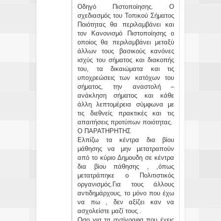
Οδηγό Πιστοποίησης. Ο
σχεδιασμός του Τοπικού Σήματος
Ποιότητας θα περιλαμβάνει και
τον Κανονισμό Πιστοποίησης ο
οποίος θα περιλαμβάνει μεταξύ
άλλων τους βασικούς κανόνες
ισχύς του σήματος και διακοπής
του, τα δικαιώματα και τις
υποχρεώσεις των κατόχων του
σήματος, την αναστολή –
ανάκληση σήματος και κάθε
άλλη λεπτομέρεια σύμφωνα με
τις διεθνείς πρακτικές και τις
απαιτήσεις προτύπων ποιότητας.
Ο ΠΑΡΑΤΗΡΗΤΗΣ
Ελπίζω τα κέντρα δια βίου
μάθησης να μην μετατραπούν
από το κύριο Δημουδη σε κέντρα
δια βίου πάθησης , ,όπως
μετατράπηκε ο Πολιτιστικός
οργανισμός.Για τους άλλους
αντιδημάρχους, το μόνο που έχω
να πω , δεν αξίζει καν να
ασχολείστε μαζί τους .
Οσο για τα αντίγραφα που έχεις