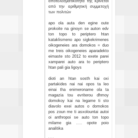
αποτελεσματικότητα της κρίνεται
από την αριθμητική συμμετοχή
των πολιτών
apo ola auta den egine oute
prokoite na ginoyn se auton edv
ton topo to periptero htan
kataklismeno apo sigkekrimenes
oikogeneies ara domokos = duo
me treis oikogeneies aparadekto
eimaste sto 2012 to exete parei
xamparei auto ara to periptero
htan pali gia ligoys
dioti an htan sosth kai oxi
partakides nai nai opos ta leo
einai tha enimeroname ola ta
magazia tou evriterou dhmoy
domokoy kai na legame ti sto
diavolo exei autos o domokos
pos zoun me ti asxolountai autoi
oi anthropoi se auto ton topo
milame gia ..... opote poio
analitika