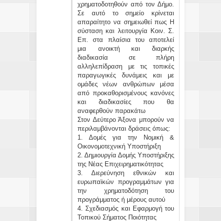
χρηματοδοτηθούν από τον Δήμο.
Σε αυτό το σημείο κρίνεται
απαραίτητο να σημειωθεί πως Η
σύσταση και λειτουργία Κοιν. Σ.
Επ. στα πλαίσια του αποτελεί
μια ανοικτή και διαρκής
διαδικασία σε πλήρη
αλληλεπίδραση με τις τοπικές
παραγωγικές δυνάμεις και με
ομάδες νέων ανθρώπων μέσα
από προκαθορισμένους κανόνες
και διαδικασίες που θα
αναφερθούν παρακάτω
Στον Δεύτερο Άξονα μπορούν να
περιλαμβάνονται δράσεις όπως:
1. Δομές για την Νομική &
Οικονομοτεχνική Υποστήριξη
2. Δημιουργία Δομής Υποστήριξης
της Νέας Επιχειρηματικότητας
3. Διερεύνηση εθνικών και
ευρωπαϊκών προγραμμάτων για
την χρηματοδότηση του
προγράμματος ή μέρους αυτού
4. Σχεδιασμός και Εφαρμογή του
Τοπικού Σήματος Ποιότητας