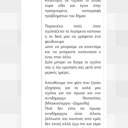
Απάντηση σε σχόλιο το οποίο
τώρα είδα και έγινε στην
προηγουμένη καταγραφή
προβλημάτων του δήμου
Παρακαλώ πολύ ,όταν
σχολιάζεται τα λεγόμενα κάποιου
η τα δικά μου να γράφεται ένα
ψευδώνυμο
ώστε να μπορούμε να απαντάμε
και να γινόμαστε κατανοητοί ο
ένας στον άλλο.
Διότι μπορεί να δούμε το σχόλιο
σας η την ερώτηση σας μετά από
μερικές ημέρες.
Απευθύνομε στο φίλο που ζητάει
εξηγήσεις για τα καλά μου
σχόλια για τον πρωην και νυν
αντιδήμαρχο Θεσσαλίας
(Μπακοστεργιο –Δημουδη)
Ποτέ δεν είπα ότι πρωην
αντιδήμαρχος είναι τέλειος
(άλλωστε και κανένας από εμάς
δεν είναι) αλλά έχω πει και είμαι