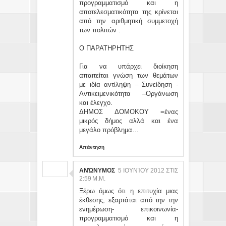
προγραμματισμό και η
αποτελεσματικότητα της κρίνεται
από την αριθμητική συμμετοχή
των πολιτών .
Ο ΠΑΡΑΤΗΡΗΤΗΣ
Για να υπάρχει διοίκηση
απαιτείται γνώση των θεμάτων
με ιδία αντίληψη – Συνείδηση -
Αντικειμενικότητα –Οργάνωση
και έλεγχο.
ΔΗΜΟΣ ΔΟΜΟΚΟΥ =ένας
μικρός δήμος αλλά και ένα
μεγάλο πρόβλημα…
Απάντηση
ΑΝΏΝΥΜΟΣ
5 ΙΟΥΝΊΟΥ 2012 ΣΤΙΣ
2:59 Μ.Μ.
Ξέρω όμως ότι η επιτυχία μιας
έκθεσης, εξαρτάται από την την
ενημέρωση- επικοινωνία-
προγραμματισμό και η