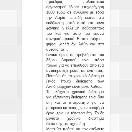
πρόεδρος πολιτιστικού
οργανισμού έδωσε επιχορήγηση
1000 ευρώ σε σύλλογο με έδρα
την Λαμία, επειδή έκανε μια
εκδήλωση ,από αυτό και μόνο
φάνηκε η έλλειψη σοβαρότητας
του και για αυτό του έκανα
αρνητική κριτική. Είπαμε ψήφοι –
ψήφοι ,αλλά όχι λάθη και στα
αυτονόητα…
Γενικά όμως τα προβλήματα του
δήμου Δομοκού είναι πάρα
πολλά για να επιλυθούν από ένα
αντιδημαρχο μέσα σε ένα ετος.
Πιστεύω ότι το χρονικό διάστημα
(ενός έτους) διοίκησης των
Αντιδημάρχων είναι μεγα λάθος.
Το ελάχιστο χρονικό διάστημα
για εξάσκηση διοίκησης είναι δυο
έτη και το απαραίτητο για να
μπορέσει κάποιος , να προσφέρει
έργο ,τρία με τέσσερα έτη. Το δε
μέγιστο χρονικό διάστημα
διοίκησης ,τα οχτώ έτη.
Μετά θα πρέπει να τον στέλνετε