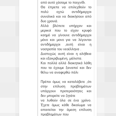
από αυτό χάσαμε το παιχνίδι.
Θα έπρεπε να επιλεχθούν το
πολύ οχτώ αντιδήμαρχοι
συνολικά και να διοικήσουν από
δυο χρονιά.
Αλλά βλέπετε υπήρχαν και
μερικοί που το είχαν κρυφό
καημό να γίνουνε αντιδήμαρχοι
μόνο και μονο για να λέγονται
αντιδήμαρχοι ,αυτή είναι η
νοοτροπία του νεοέλληνα .
Δυστυχώς αυτή είναι η αλήθεια
και εξακριβωμένη, μάλιστα.
Και πολλά αλλά διοικητικά λάθη
που τα έχουμε ξαναπεί και δεν
θέλω να αναφερθώ πάλι
Πρέπει όμως να καταλάβετε ,ότι
στην επίλυση προβλημάτων
υπάρχουν προτεραιότητες και
δεν μπορείτε να ζητάτε
να λυθούν όλα σε ένα χρόνο.
Έχετε όμως κάθε δικαίωμα να
απαιτείται την άμεση επίλυση
προβλημάτων που