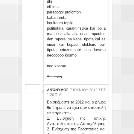
ithi
ethima
paragogoi proionton
katasthmta
koultoura topiki
politistika xaraktiristika kai polla
ma polla alla alla enas mpoufos
den mporei na kanei tipota kai as
einai kai kopadi olokloiro pali
tipota xriazomaste neo kosmo
neoooooo kosmo
neo kosmo
Απάντηση
ΑΝΏΝΥΜΟΣ
7 ΙΟΥΝΊΟΥ 2012 ΣΤΙΣ
1:20 Π.Μ.
Βρισκόμαστε το 2012 και ο Δήμος
θα έπρεπε να έχει σαν αποστολή
τα παρακάτω:
1. Ενίσχυση της Τοπικής
Ανάπτυξης και της Απασχόλησης
2. Ενίσχυση της Προστασίας και