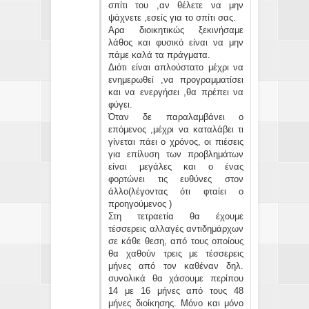
σπίτι του ,αν θέλετε να μην
ψάχνετε ,εσείς για το σπίτι σας.
Αρα διοικητικώς ξεκινήσαμε
λάθος και φυσικό είναι να μην
πάμε καλά τα πράγματα.
Διότι είναι απλούστατο μέχρι να
ενημερωθεί ,να προγραμματίσει
και να ενεργήσει ,θα πρέπει να
φύγει.
Όταν δε παραλαμβάνει ο
επόμενος ,μέχρι να καταλάβει τι
γίνεται πάει ο χρόνος, οι πιέσεις
για επίλυση των προβλημάτων
είναι μεγάλες και ο ένας
φορτώνει τις ευθύνες στον
άλλο(λέγοντας ότι φταίει ο
προηγούμενος )
Στη τετραετία θα έχουμε
τέσσερεις αλλαγές αντιδημάρχων
σε κάθε θεση, από τους οποίους
θα χαθούν τρεις με τέσσερεις
μήνες από τον καθέναν δηλ.
συνολικά θα χάσουμε περίπου
14 με 16 μήνες από τους 48
μήνες διοίκησης. Μόνο και μόνο