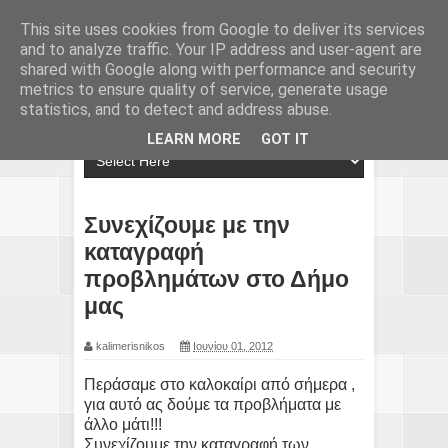
This site uses cookies from Google to deliver its services
and to analyze traffic. Your IP address and user-agent are
shared with Google along with performance and security
metrics to ensure quality of service, generate usage
statistics, and to detect and address abuse.
LEARN MORE
GOT IT
Συνεχίζουμε με την
καταγραφή
προβλημάτων στο Δήμο
μας
kalimerisnikos
Ιουνίου 01, 2012
Περάσαμε στο καλοκαίρι από σήμερα ,
για αυτό ας δούμε τα προβλήματα με
άλλο μάτι!!!
Συνεχίζουμε την καταγραφή των