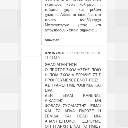
εκτυπώσει κύριε καλημερη ,
τσάμπα χαρτί και μελάνι
χάλασες.Δώστε τα καλυτέρα στο
πρωην αντιδήμαρχο
Μπακοστεργιο μπας και
αποχτήσουν κάποια σημασία...
Απάντηση
ΑΝΏΝΥΜΟΣ
7 ΙΟΥΝΊΟΥ 2012 ΣΤΙΣ
11:01 Μ.Μ.
ΘΕΛΩ ΑΠΑΝΤΗΣΗ.
Ο ΠΡΩΤΟΣ ΣΧΟΛΙΑΣΤΗΣ ΠΟΙΟ
Η ΠΟΙΑ ΣΧΟΛΙΑ ΕΓΡΑΨΕ ΣΤΙΣ
ΠΡΟΗΓΟΥΜΕΝΕΣ ΕΝΟΤΗΤΕΣ;
ΑΣ ΓΡΑΨΕΙ ΗΜΕΡΟΜΗΝΙΑ ΚΑΙ
ΩΡΑ.
ΔΕΝ ΕΙΜΑΙ ΚΑΝΕΝΑΣ
ΔΙΚΑΣΤΗΣ ΜΗ
ΦΟΒΑΣΑΙ.ΣΧΟΛΙΑΣΤΗΣ ΕΙΜΑΙ
ΚΑΙ ΓΩ ΑΠΛΑ ΠΑΓΩΣΕ Η
ΣΕΛΙΔΑ ΚΑΙ ΘΕΛΩ ΜΙΑ
ΑΠΑΝΤΗΣΗ.ΟΛΟΙ ΞΕΡΟΥΜΕ
ΟΤΙ Η ΑΡΧΗ ΕΙΝΑΙ ΤΟ ΗΜΙΣΥ