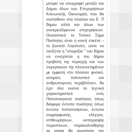
μπορεί να υπογραφεί μεταξύ του
Δήμου όλων των Επιχειρήσεων
Κοινωνικής Οικονομίας που θα
συσταθούν στα πλαίσια του Ε .Π
δήμου αλλά και όλων των
συνεργαζόμενων επιχειρήσεων.
Ουσιαστικά το Τοπικό Σήμα
Ποιότητας είναι η κοινή ετικέτα –
το Δυνατό Λογότυπο, ώστε να
τονίζεται η "υπεραξία " του δήμου
να ενισχύεται η του δήμου
προβολή της περιοχής και των
συγκριτικών της πλεονεκτημάτων
με έμφαση στο πλούσιο φυσικό,
ιστορικό, πολιτιστικό και
ανθρωπογενές περιβάλλον». θα
έχει όλα εκείνα τα τεχνικά
χαρακτηριστικά ενός
Πιστοποιητικού ποιότητας όπως
διάφορα έντυπα ποιότητας όπως
έντυπα πιστοποιήσεων, έντυπα
συμμόρφωσης, ελέγχου,
επιθεωρήσεων, καταγραφής
παραπόνων, παρακολούθησης
τα οποία θα συνιστούν τον