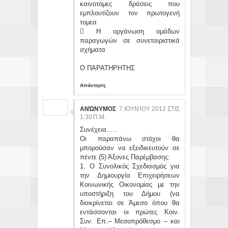
καινοτόμες δράσεις που
εμπλουτίζουν τον πρωτογενή
τομεα
 Η οργάνωση ομάδων
παραγωγών σε συνεταιριστικά
σχήματα
Ο ΠΑΡΑΤΗΡΗΤΗΣ
Απάντηση
ΑΝΏΝΥΜΟΣ
7 ΙΟΥΝΊΟΥ 2012 ΣΤΙΣ
1:30 Π.Μ.
Συνέχεια…..
Οι παραπάνω στόχοι θα
μπορούσαν να εξειδικευτούν σε
πέντε (5) Άξονες Παρέμβασης:
1. Ο Συνολικός Σχεδιασμός για
την Δημιουργία Επιχειρήσεων
Κοινωνικής Οικονομίας με την
υποστήριξη του Δήμου (να
διακρίνεται σε Άμεσο όπου θα
εντάσσονται οι πρώτες Κοιν.
Συν. Επ.– Μεσοπρόθεσμο – και