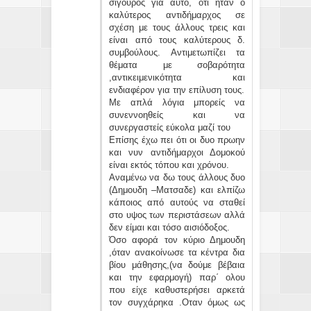
σίγουρος για αυτό, ότι ήταν ο
καλύτερος αντιδήμαρχος σε
σχέση με τους άλλους τρεις και
είναι από τους καλύτερους δ.
συμβούλους. Αντιμετωπίζει τα
θέματα με σοβαρότητα
,αντικειμενικότητα και
ενδιαφέρον για την επίλυση τους.
Με απλά λόγια μπορείς να
συνεννοηθείς και να
συνεργαστείς εύκολα μαζί του
Επίσης έχω πει ότι οι δυο πρωην
και νυν αντιδήμαρχοι Δομοκού
είναι εκτός τόπου και χρόνου.
Αναμένω να δω τους άλλους δυο
(Δημουδη –Ματσαδε) και ελπίζω
κάποιος από αυτούς να σταθεί
στο υψος των περιστάσεων αλλά
δεν είμαι και τόσο αισιόδοξος.
Όσο αφορά τον κύριο Δημουδη
,όταν ανακοίνωσε τα κέντρα δια
βίου μάθησης,(να δούμε βέβαια
και την εφαρμογή) παρ΄ ολου
που είχε καθυστερήσει αρκετά
τον συγχάρηκα .Οταν όμως ως