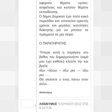
αφορούν θέματα υγείας-
ασφαλειας και κατόπιν θέματα
εκπαίδευσης
Ο δήμος Δομοκού έχει πολύ κακό
παρελθόν και απαιτείται αρκετός
χρόνος και μεγάλες ικανότητες
διοίκησης για να μπούνε τα
πράγματα σε μια σειρά.
Ο ΠΑΡΑΤΗΡΗΤΗΣ
Ύστερα αυτή η παράγκα στο
βάθος του Δημαρχείου(στο λαιμό
μου έχει καθίσει) κλείστε την και
βγείτε
όξω –όξωω – οξω ρεε — οξω
ρεε…..
Θα σκάσετε ο ένας πάνω στον
άλλο…
Απάντηση
ΑΝΏΝΥΜΟΣ
9 ΙΟΥΝΊΟΥ 2012 ΣΤΙΣ
9:32 Π.Μ.