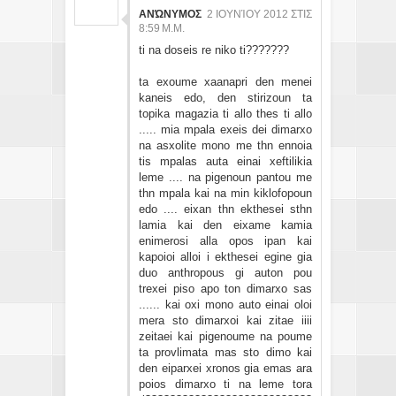
ΑΝΏΝΥΜΟΣ
2 ΙΟΥΝΊΟΥ 2012 ΣΤΙΣ
8:59 Μ.Μ.
ti na doseis re niko ti???????
ta exoume xaanapri den menei
kaneis edo, den stirizoun ta
topika magazia ti allo thes ti allo
..... mia mpala exeis dei dimarxo
na asxolite mono me thn ennoia
tis mpalas auta einai xeftilikia
leme .... na pigenoun pantou me
thn mpala kai na min kiklofopoun
edo .... eixan thn ekthesei sthn
lamia kai den eixame kamia
enimerosi alla opos ipan kai
kapoioi alloi i ekthesei egine gia
duo anthropous gi auton pou
trexei piso apo ton dimarxo sas
...... kai oxi mono auto einai oloi
mera sto dimarxoi kai zitae iiii
zeitaei kai pigenoume na poume
ta provlimata mas sto dimo kai
den eiparxei xronos gia emas ara
poios dimarxo ti na leme tora