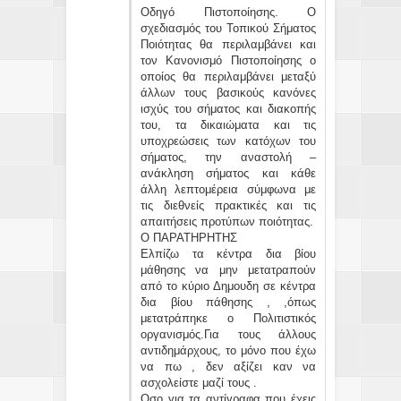
Οδηγό Πιστοποίησης. Ο
σχεδιασμός του Τοπικού Σήματος
Ποιότητας θα περιλαμβάνει και
τον Κανονισμό Πιστοποίησης ο
οποίος θα περιλαμβάνει μεταξύ
άλλων τους βασικούς κανόνες
ισχύς του σήματος και διακοπής
του, τα δικαιώματα και τις
υποχρεώσεις των κατόχων του
σήματος, την αναστολή –
ανάκληση σήματος και κάθε
άλλη λεπτομέρεια σύμφωνα με
τις διεθνείς πρακτικές και τις
απαιτήσεις προτύπων ποιότητας.
Ο ΠΑΡΑΤΗΡΗΤΗΣ
Ελπίζω τα κέντρα δια βίου
μάθησης να μην μετατραπούν
από το κύριο Δημουδη σε κέντρα
δια βίου πάθησης , ,όπως
μετατράπηκε ο Πολιτιστικός
οργανισμός.Για τους άλλους
αντιδημάρχους, το μόνο που έχω
να πω , δεν αξίζει καν να
ασχολείστε μαζί τους .
Οσο για τα αντίγραφα που έχεις