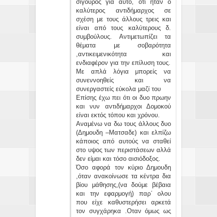
σίγουρος για αυτό, ότι ήταν ο
καλύτερος αντιδήμαρχος σε
σχέση με τους άλλους τρεις και
είναι από τους καλύτερους δ.
συμβούλους. Αντιμετωπίζει τα
θέματα με σοβαρότητα
,αντικειμενικότητα και
ενδιαφέρον για την επίλυση τους.
Με απλά λόγια μπορείς να
συνεννοηθείς και να
συνεργαστείς εύκολα μαζί του
Επίσης έχω πει ότι οι δυο πρωην
και νυν αντιδήμαρχοι Δομοκού
είναι εκτός τόπου και χρόνου.
Αναμένω να δω τους άλλους δυο
(Δημουδη –Ματσαδε) και ελπίζω
κάποιος από αυτούς να σταθεί
στο υψος των περιστάσεων αλλά
δεν είμαι και τόσο αισιόδοξος.
Όσο αφορά τον κύριο Δημουδη
,όταν ανακοίνωσε τα κέντρα δια
βίου μάθησης,(να δούμε βέβαια
και την εφαρμογή) παρ΄ ολου
που είχε καθυστερήσει αρκετά
τον συγχάρηκα .Οταν όμως ως