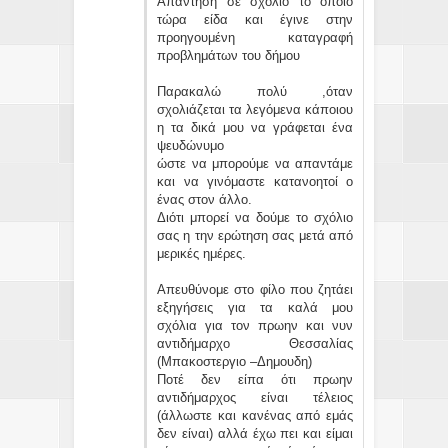
Απάντηση σε σχόλιο το οποίο
τώρα είδα και έγινε στην
προηγουμένη καταγραφή
προβλημάτων του δήμου
Παρακαλώ πολύ ,όταν
σχολιάζεται τα λεγόμενα κάποιου
η τα δικά μου να γράφεται ένα
ψευδώνυμο
ώστε να μπορούμε να απαντάμε
και να γινόμαστε κατανοητοί ο
ένας στον άλλο.
Διότι μπορεί να δούμε το σχόλιο
σας η την ερώτηση σας μετά από
μερικές ημέρες.
Απευθύνομε στο φίλο που ζητάει
εξηγήσεις για τα καλά μου
σχόλια για τον πρωην και νυν
αντιδήμαρχο Θεσσαλίας
(Μπακοστεργιο –Δημουδη)
Ποτέ δεν είπα ότι πρωην
αντιδήμαρχος είναι τέλειος
(άλλωστε και κανένας από εμάς
δεν είναι) αλλά έχω πει και είμαι