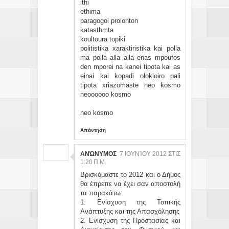
ithi
ethima
paragogoi proionton
katasthmta
koultoura topiki
politistika xaraktiristika kai polla
ma polla alla alla enas mpoufos
den mporei na kanei tipota kai as
einai kai kopadi olokloiro pali
tipota xriazomaste neo kosmo
neoooooo kosmo
neo kosmo
Απάντηση
ΑΝΏΝΥΜΟΣ
7 ΙΟΥΝΊΟΥ 2012 ΣΤΙΣ
1:20 Π.Μ.
Βρισκόμαστε το 2012 και ο Δήμος
θα έπρεπε να έχει σαν αποστολή
τα παρακάτω:
1. Ενίσχυση της Τοπικής
Ανάπτυξης και της Απασχόλησης
2. Ενίσχυση της Προστασίας και