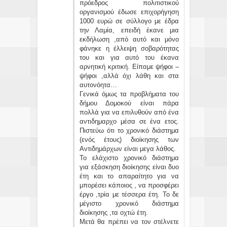
πρόεδρος πολιτιστικού
οργανισμού έδωσε επιχορήγηση
1000 ευρώ σε σύλλογο με έδρα
την Λαμία, επειδή έκανε μια
εκδήλωση ,από αυτό και μόνο
φάνηκε η έλλειψη σοβαρότητας
του και για αυτό του έκανα
αρνητική κριτική. Είπαμε ψήφοι –
ψήφοι ,αλλά όχι λάθη και στα
αυτονόητα…
Γενικά όμως τα προβλήματα του
δήμου Δομοκού είναι πάρα
πολλά για να επιλυθούν από ένα
αντιδημαρχο μέσα σε ένα ετος.
Πιστεύω ότι το χρονικό διάστημα
(ενός έτους) διοίκησης των
Αντιδημάρχων είναι μεγα λάθος.
Το ελάχιστο χρονικό διάστημα
για εξάσκηση διοίκησης είναι δυο
έτη και το απαραίτητο για να
μπορέσει κάποιος , να προσφέρει
έργο ,τρία με τέσσερα έτη. Το δε
μέγιστο χρονικό διάστημα
διοίκησης ,τα οχτώ έτη.
Μετά θα πρέπει να τον στέλνετε