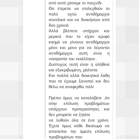
από αυτό χάσαμε το παιχνίδι.
Θα έπρεπε να επιλεχθούν το
πολύ οχτώ αντιδήμαρχοι
συνολικά και να διοικήσουν από
δυο χρονιά.
Αλλά βλέπετε υπήρχαν και
μερικοί που το είχαν κρυφό
καημό να γίνουνε αντιδήμαρχοι
μόνο και μονο για να λέγονται
αντιδήμαρχοι ,αυτή είναι η
νοοτροπία του νεοέλληνα .
Δυστυχώς αυτή είναι η αλήθεια
και εξακριβωμένη, μάλιστα.
Και πολλά αλλά διοικητικά λάθη
που τα έχουμε ξαναπεί και δεν
θέλω να αναφερθώ πάλι
Πρέπει όμως να καταλάβετε ,ότι
στην επίλυση προβλημάτων
υπάρχουν προτεραιότητες και
δεν μπορείτε να ζητάτε
να λυθούν όλα σε ένα χρόνο.
Έχετε όμως κάθε δικαίωμα να
απαιτείται την άμεση επίλυση
προβλημάτων που