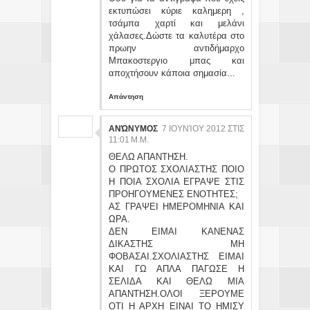
εκτυπώσει κύριε καλημερη ,
τσάμπα χαρτί και μελάνι
χάλασες.Δώστε τα καλυτέρα στο
πρωην αντιδήμαρχο
Μπακοστεργιο μπας και
αποχτήσουν κάποια σημασία...
Απάντηση
ΑΝΏΝΥΜΟΣ
7 ΙΟΥΝΊΟΥ 2012 ΣΤΙΣ
11:01 Μ.Μ.
ΘΕΛΩ ΑΠΑΝΤΗΣΗ.
Ο ΠΡΩΤΟΣ ΣΧΟΛΙΑΣΤΗΣ ΠΟΙΟ
Η ΠΟΙΑ ΣΧΟΛΙΑ ΕΓΡΑΨΕ ΣΤΙΣ
ΠΡΟΗΓΟΥΜΕΝΕΣ ΕΝΟΤΗΤΕΣ;
ΑΣ ΓΡΑΨΕΙ ΗΜΕΡΟΜΗΝΙΑ ΚΑΙ
ΩΡΑ.
ΔΕΝ ΕΙΜΑΙ ΚΑΝΕΝΑΣ
ΔΙΚΑΣΤΗΣ ΜΗ
ΦΟΒΑΣΑΙ.ΣΧΟΛΙΑΣΤΗΣ ΕΙΜΑΙ
ΚΑΙ ΓΩ ΑΠΛΑ ΠΑΓΩΣΕ Η
ΣΕΛΙΔΑ ΚΑΙ ΘΕΛΩ ΜΙΑ
ΑΠΑΝΤΗΣΗ.ΟΛΟΙ ΞΕΡΟΥΜΕ
ΟΤΙ Η ΑΡΧΗ ΕΙΝΑΙ ΤΟ ΗΜΙΣΥ