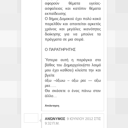
αφορούν θέματα υγείας-
ασφαλειας και κατόπιν θέματα
εκπαίδευσης
Ο δήμος Δομοκού έχει πολύ κακό
παρελθόν και απαιτείται αρκετός
χρόνος και μεγάλες ικανότητες
διοίκησης για να μπούνε τα
πράγματα σε μια σειρά.
Ο ΠΑΡΑΤΗΡΗΤΗΣ
Ύστερα αυτή η παράγκα στο
βάθος του Δημαρχείου(στο λαιμό
μου έχει καθίσει) κλείστε την και
βγείτε
όξω –όξωω – οξω ρεε — οξω
ρεε…..
Θα σκάσετε ο ένας πάνω στον
άλλο…
Απάντηση
ΑΝΏΝΥΜΟΣ
9 ΙΟΥΝΊΟΥ 2012 ΣΤΙΣ
9:32 Π.Μ.