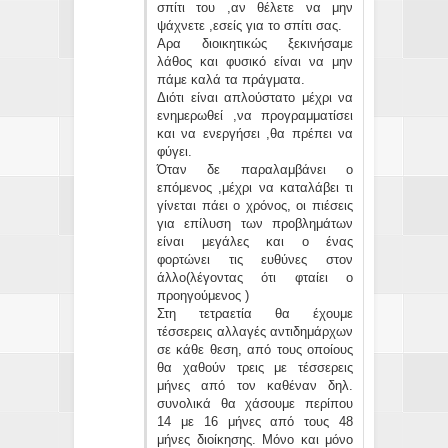
σπίτι του ,αν θέλετε να μην
ψάχνετε ,εσείς για το σπίτι σας.
Αρα διοικητικώς ξεκινήσαμε
λάθος και φυσικό είναι να μην
πάμε καλά τα πράγματα.
Διότι είναι απλούστατο μέχρι να
ενημερωθεί ,να προγραμματίσει
και να ενεργήσει ,θα πρέπει να
φύγει.
Όταν δε παραλαμβάνει ο
επόμενος ,μέχρι να καταλάβει τι
γίνεται πάει ο χρόνος, οι πιέσεις
για επίλυση των προβλημάτων
είναι μεγάλες και ο ένας
φορτώνει τις ευθύνες στον
άλλο(λέγοντας ότι φταίει ο
προηγούμενος )
Στη τετραετία θα έχουμε
τέσσερεις αλλαγές αντιδημάρχων
σε κάθε θεση, από τους οποίους
θα χαθούν τρεις με τέσσερεις
μήνες από τον καθέναν δηλ.
συνολικά θα χάσουμε περίπου
14 με 16 μήνες από τους 48
μήνες διοίκησης. Μόνο και μόνο