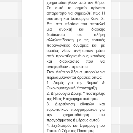
χρηματοδοτηθούν από τον Δήμο.
Σε αυτό το σημείο κρίνεται
απαραίτητο να σημειωθεί πως Η
σύσταση και λειτουργία Κοιν. Σ.
Επ. στα πλαίσια του αποτελεί
μια ανοικτή και διαρκής
διαδικασία σε πλήρη
αλληλεπίδραση με τις τοπικές
παραγωγικές δυνάμεις και με
ομάδες νέων ανθρώπων μέσα
από προκαθορισμένους κανόνες
και διαδικασίες που θα
αναφερθούν παρακάτω
Στον Δεύτερο Άξονα μπορούν να
περιλαμβάνονται δράσεις όπως:
1. Δομές για την Νομική &
Οικονομοτεχνική Υποστήριξη
2. Δημιουργία Δομής Υποστήριξης
της Νέας Επιχειρηματικότητας
3. Διερεύνηση εθνικών και
ευρωπαϊκών προγραμμάτων για
την χρηματοδότηση του
προγράμματος ή μέρους αυτού
4. Σχεδιασμός και Εφαρμογή του
Τοπικού Σήματος Ποιότητας