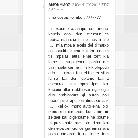
ΑΝΏΝΥΜΟΣ
2 ΙΟΥΝΊΟΥ 2012 ΣΤΙΣ
8:59 Μ.Μ.
ti na doseis re niko ti???????
ta exoume xaanapri den menei
kaneis edo, den stirizoun ta
topika magazia ti allo thes ti allo
..... mia mpala exeis dei dimarxo
na asxolite mono me thn ennoia
tis mpalas auta einai xeftilikia
leme .... na pigenoun pantou me
thn mpala kai na min kiklofopoun
edo .... eixan thn ekthesei sthn
lamia kai den eixame kamia
enimerosi alla opos ipan kai
kapoioi alloi i ekthesei egine gia
duo anthropous gi auton pou
trexei piso apo ton dimarxo sas
...... kai oxi mono auto einai oloi
mera sto dimarxoi kai zitae iiii
zeitaei kai pigenoume na poume
ta provlimata mas sto dimo kai
den eiparxei xronos gia emas ara
poios dimarxo ti na leme tora