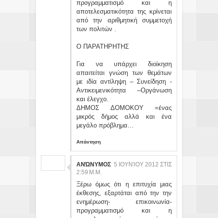
προγραμματισμό και η
αποτελεσματικότητα της κρίνεται
από την αριθμητική συμμετοχή
των πολιτών .
Ο ΠΑΡΑΤΗΡΗΤΗΣ
Για να υπάρχει διοίκηση
απαιτείται γνώση των θεμάτων
με ιδία αντίληψη – Συνείδηση -
Αντικειμενικότητα –Οργάνωση
και έλεγχο.
ΔΗΜΟΣ ΔΟΜΟΚΟΥ =ένας
μικρός δήμος αλλά και ένα
μεγάλο πρόβλημα…
Απάντηση
ΑΝΏΝΥΜΟΣ
5 ΙΟΥΝΊΟΥ 2012 ΣΤΙΣ
2:59 Μ.Μ.
Ξέρω όμως ότι η επιτυχία μιας
έκθεσης, εξαρτάται από την την
ενημέρωση- επικοινωνία-
προγραμματισμό και η