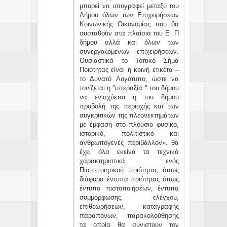
μπορεί να υπογραφεί μεταξύ του
Δήμου όλων των Επιχειρήσεων
Κοινωνικής Οικονομίας που θα
συσταθούν στα πλαίσια του Ε .Π
δήμου αλλά και όλων των
συνεργαζόμενων επιχειρήσεων.
Ουσιαστικά το Τοπικό Σήμα
Ποιότητας είναι η κοινή ετικέτα –
το Δυνατό Λογότυπο, ώστε να
τονίζεται η "υπεραξία " του δήμου
να ενισχύεται η του δήμου
προβολή της περιοχής και των
συγκριτικών της πλεονεκτημάτων
με έμφαση στο πλούσιο φυσικό,
ιστορικό, πολιτιστικό και
ανθρωπογενές περιβάλλον». θα
έχει όλα εκείνα τα τεχνικά
χαρακτηριστικά ενός
Πιστοποιητικού ποιότητας όπως
διάφορα έντυπα ποιότητας όπως
έντυπα πιστοποιήσεων, έντυπα
συμμόρφωσης, ελέγχου,
επιθεωρήσεων, καταγραφής
παραπόνων, παρακολούθησης
τα οποία θα συνιστούν τον