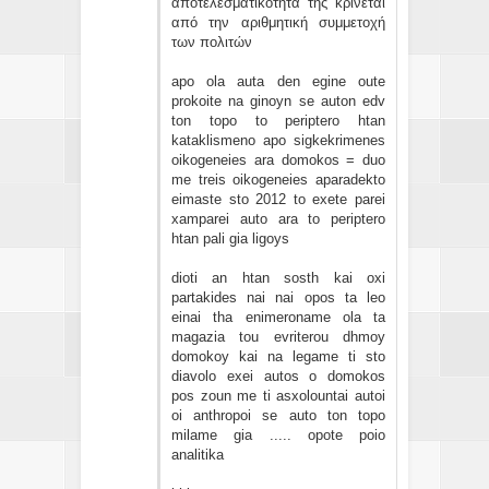
αποτελεσματικότητα της κρίνεται
από την αριθμητική συμμετοχή
των πολιτών
apo ola auta den egine oute
prokoite na ginoyn se auton edv
ton topo to periptero htan
kataklismeno apo sigkekrimenes
oikogeneies ara domokos = duo
me treis oikogeneies aparadekto
eimaste sto 2012 to exete parei
xamparei auto ara to periptero
htan pali gia ligoys
dioti an htan sosth kai oxi
partakides nai nai opos ta leo
einai tha enimeroname ola ta
magazia tou evriterou dhmoy
domokoy kai na legame ti sto
diavolo exei autos o domokos
pos zoun me ti asxolountai autoi
oi anthropoi se auto ton topo
milame gia ..... opote poio
analitika