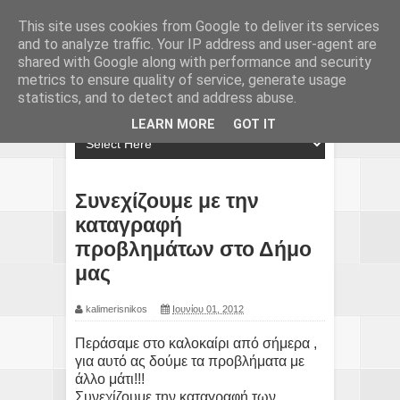
This site uses cookies from Google to deliver its services
and to analyze traffic. Your IP address and user-agent are
shared with Google along with performance and security
metrics to ensure quality of service, generate usage
statistics, and to detect and address abuse.
LEARN MORE
GOT IT
Συνεχίζουμε με την
καταγραφή
προβλημάτων στο Δήμο
μας
kalimerisnikos
Ιουνίου 01, 2012
Περάσαμε στο καλοκαίρι από σήμερα ,
για αυτό ας δούμε τα προβλήματα με
άλλο μάτι!!!
Συνεχίζουμε την καταγραφή των