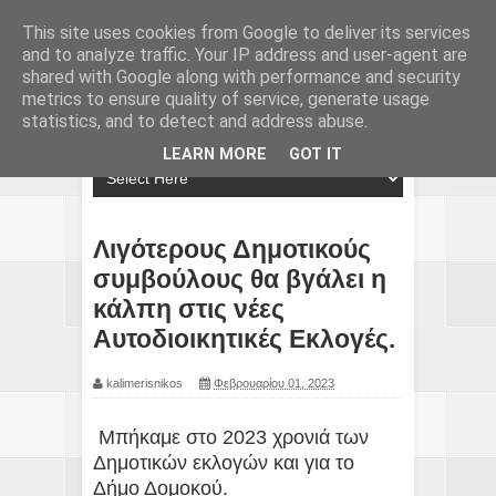
This site uses cookies from Google to deliver its services
and to analyze traffic. Your IP address and user-agent are
shared with Google along with performance and security
metrics to ensure quality of service, generate usage
statistics, and to detect and address abuse.
LEARN MORE
GOT IT
Λιγότερους Δημοτικούς
συμβούλους θα βγάλει η
κάλπη στις νέες
Αυτοδιοικητικές Εκλογές.
kalimerisnikos
Φεβρουαρίου 01, 2023
Μπήκαμε στο 2023 χρονιά των
Δημοτικών εκλογών και για το
Δήμο Δομοκού.