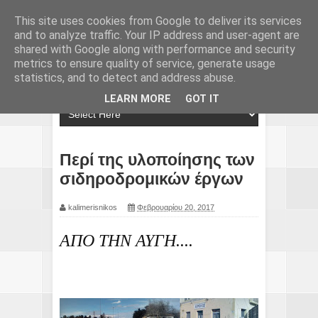
This site uses cookies from Google to deliver its services
and to analyze traffic. Your IP address and user-agent are
shared with Google along with performance and security
metrics to ensure quality of service, generate usage
statistics, and to detect and address abuse.
LEARN MORE
GOT IT
Περί της υλοποίησης των
σιδηροδρομικών έργων
kalimerisnikos
Φεβρουαρίου 20, 2017
ΑΠΟ ΤΗΝ ΑΥΓΗ....