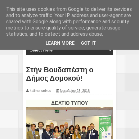
This site uses cookies from Google to deliver its services
and to analyze traffic. Your IP address and user-agent are
shared with Google along with performance and security
metrics to ensure quality of service, generate usage
statistics, and to detect and address abuse.
LEARN MORE
GOT IT
Στήν Βουδαπέστη ο
Δήμος Δομοκού!
kalimerisnikos
Νοεμβρίου 23, 2016
ΔΕΛΤΙΟ ΤΥΠΟΥ