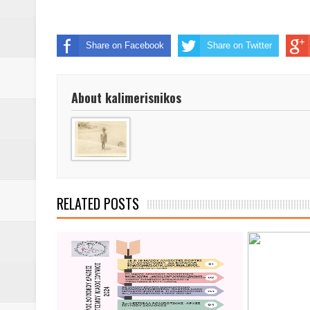
Δύο νέα μηχανήμτα στο Δήμο Δ
ΝΟΕΜΒΡΙΟΣ 1943 80 χρόνια από 
Share on Facebook
Share on Twitter
κατακτητές
About kalimerisnikos
Αδελφές Αλεξανδρή: Οι τρίδυμες
Πρωτάθλημα με την Αυστρία!
Ξεκινούν οι αιτήσεις συμμετοχή
τη διαμόρφωση - επεξεργασία π
RELATED POSTS
ανθεκτικότητας έναντι των επιπ
Συνεδριάζει η οικονομική επιτ
ΠΡΟΚΗΡΥΞΗ ΑΝΟΙΚΤΟΥ ΗΛΕΚΤ