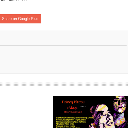
ομοκού.
το κάψιμο των χωριών της Λίμνης Πλαστήρα από Ιταλούς και
Share on Google Plus
 Ελληνίδες με ρίζες απο τον Δομοκό που κυριαρχούν στο Παγκ
ς στο Διαγωνισμό Ιδεών - Hackathon που διοργανώνει η ΑΝ.ΚΑ 
ρωτότυπων ιδεών στους τομείς της περιβαλλοντικής βιωσιμότη
τώσεων της κλιματικής αλλαγής
ροπή του Δήμου Δομοκού
ΡΟΝΙΚΟΥ ΔΙΑΓΩΝΙΣΜΟΥ «ΛΕΙΤΟΥΡΓΙΑ ΒΙΟΚΑ ΧΥΤΑ ΔΟΜΟΚΟ