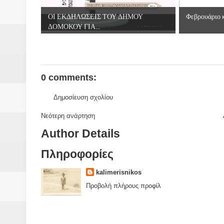
Βάιος Γκανής Δομοκός : Δύο μήν
ΟΙ ΕΚΔΗΛΩΣΕΙΣ ΤΟΥ ΔΗΜΟΥ
Φεβρουάριο κ
Επικύρωση των αποτελεσμάτων 
ΔΟΜΟΚΟΥ ΓΙΑ...
ΔΙΑΚΟΠΕΣ ΡΕΥΜΑΤΟΣ ΣΤΗΝ Δ
ΕΙΔΩΛΙΑ Από ΠΡΟΕΡΝΑ Ναός Δ
0 comments:
ΤΟ ΙΕΡΟ ΤΗΣ ΘΕΑΣ ΔΗΜΗΤΡΑ
Δημοσίευση σχολίου
H MAXH ΣTO ΝΤΟΜΠΡΟΥΖΗ
Νεότερη ανάρτηση
Author Details
Νεομοναστηριώτικα ...Λαϊκή Μαν
Πληροφορίες
Βίντεο του Εφηβικού τμήματος 
kalimerisnikos
Προβολή πλήρους προφίλ