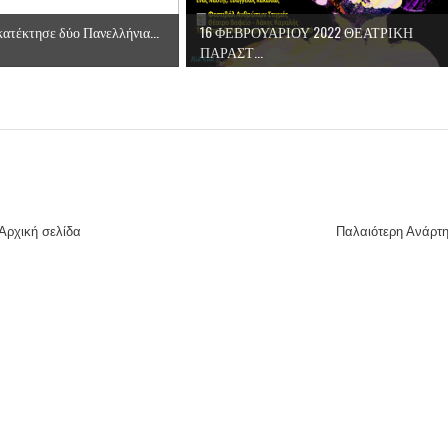
ες μετά τις πλημμύρες και κινδυνεύουμε να ξαναπλημμυρίσουμ
ατέκτησε δύο Πανελλήνια...
16 ΦΕΒΡΟΥΑΡΙΟΥ 2022 ΘΕΑΤΡΙΚΗ
των δημοτικών εκλογών που έλαβαν χώρα την 8η Οκτωβρίου 
ΠΑΡΑΣΤ...
ΕΗ
ήμητρας
Σ ΣΤΗΝ ΠΡΟΕΡΝΑ ΣΤΟ ΝΕΟ ΜΟΝΑΣΤΉΡΙ
Αρχική σελίδα
Παλαιότερη Ανάρτ
τεία και έθιμα που χάνονται στον καιρό…
του Επιμορφωτικού στο Λεοντάρι!