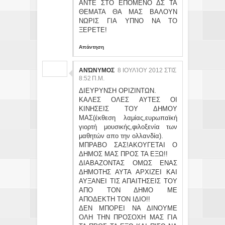
ΑΝΤΕ ΣΤΟ ΕΠΟΜΕΝΟ ΔΣ ΤΑ
ΘΕΜΑΤΑ ΘΑ ΜΑΣ ΒΑΛΟΥΝ
ΝΩΡΙΣ ΓΙΑ ΥΠΝΟ ΝΑ ΤΟ
ΞΕΡΕΤΕ!
Απάντηση
ΑΝΏΝΥΜΟΣ
8 ΙΟΥΛΊΟΥ 2012 ΣΤΙΣ
8:52 Π.Μ.
ΔΙΕΥΡΥΝΣΗ ΟΡΙΖΙΝΤΩΝ.
ΚΑΛΕΣ ΟΛΕΣ ΑΥΤΕΣ ΟΙ
ΚΙΝΗΣΕΙΣ ΤΟΥ ΔΗΜΟΥ
ΜΑΣ(έκθεση λαμίας,ευρωπαϊκή
γιορτή μουσικής,φιλοξενία των
μαθητών απο την ολλανδία).
ΜΠΡΑΒΟ ΣΑΣ!ΑΚΟΥΓΕΤΑΙ Ο
ΔΗΜΟΣ ΜΑΣ ΠΡΟΣ ΤΑ ΕΞΩ!!
ΔΙΑΒΑΖΟΝΤΑΣ ΟΜΩΣ ΕΝΑΣ
ΔΗΜΟΤΗΣ ΑΥΤΑ ΑΡΧΙΖΕΙ ΚΑΙ
ΑΥΞΑΝΕΙ ΤΙΣ ΑΠΑΙΤΗΣΕΙΣ ΤΟΥ
ΑΠΟ ΤΟΝ ΔΗΜΟ ΜΕ
ΑΠΟΔΕΚΤΗ ΤΟΝ ΙΔΙΟ!!
ΔΕΝ ΜΠΟΡΕΙ ΝΑ ΔΙΝΟΥΜΕ
ΟΛΗ ΤΗΝ ΠΡΟΣΟΧΗ ΜΑΣ ΓΙΑ