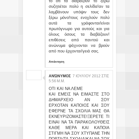
το ότι τα διαβάζουν το ξέρω
συζητιέται πολύ η σελίδα!αν τα
λαμβάνουν υπόψιν τους δεν
ξέρω μόνο!τους ενοχλούν πολύ
αυτά τα γράφονται!είναι
πρωτόγνωρο για αυτούς και για
όλους όσους τα διαβάζουν!
επιθέσεις από παντού και
ανώνυμα ψάχνονται να βρούν
από που έρχονται!γειά σας.
Απάντηση
ΑΝΏΝΥΜΟΣ
7 ΙΟΥΛΊΟΥ 2012 ΣΤΙΣ
5:56 Μ.Μ.
ΟΤΙ ΚΑΙ ΝΑ ΛΕΜΕ
ΚΑΙ ΕΜΕΙΣ ΝΑ ΕΙΜΑΣΤΕ ΣΤΟ
ΔΗΜΑΡΧΕΙΟ ΑΝ ΣΟΥ
ΕΡΧΟΤΑΝ ΚΑΠΟΙΟΣ ΚΑΙ ΣΟΥ
ΕΦΕΡΝΕ ΤΑ ΣΧΟΛΙΑ ΜΑΣ ΘΑ
ΕΚΝΕΥΡΙΖΟΜΑΣΤΕ!ΞΕΡΕΤΕ ΤΙ
ΕΙΝΑΙ ΝΑ ΤΑ ΠΑΡΑΚΟΛΟΥΘΕΙΣ
ΚΑΘΕ ΜΕΡΑ ΚΑΙ ΚΑΠΟΙΑ
ΣΤΙΓΜΗ ΝΑ ΣΟΥ ΧΤΥΠΑΝΕ ΤΗΝ
ΠΟΡΤΑ(ΤΑ ΣΧΟΛΙΑ)ΚΑΙ ΝΑ ΣΟΥ