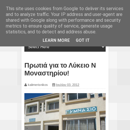
This site uses cookies from Google to deliver its services
and to analyze traffic. Your IP address and user-agent are
shared with Google along with performance and security
metrics to ensure quality of service, generate usage
statistics, and to detect and address abuse.
LEARN MORE
GOT IT
Πρωτιά για το Λύκειο Ν
Μοναστηρίου!
kalimerisnikos
Ιουλίου 03, 2012