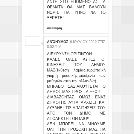
ΑΝΤΕ ΣΤΟ ΕΠΟΜΕΝΟ ΔΣ ΤΑ
ΘΕΜΑΤΑ ΘΑ ΜΑΣ ΒΑΛΟΥΝ
ΝΩΡΙΣ ΓΙΑ ΥΠΝΟ ΝΑ ΤΟ
ΞΕΡΕΤΕ!
Απάντηση
ΑΝΏΝΥΜΟΣ
8 ΙΟΥΛΊΟΥ 2012 ΣΤΙΣ
8:52 Π.Μ.
ΔΙΕΥΡΥΝΣΗ ΟΡΙΖΙΝΤΩΝ.
ΚΑΛΕΣ ΟΛΕΣ ΑΥΤΕΣ ΟΙ
ΚΙΝΗΣΕΙΣ ΤΟΥ ΔΗΜΟΥ
ΜΑΣ(έκθεση λαμίας,ευρωπαϊκή
γιορτή μουσικής,φιλοξενία των
μαθητών απο την ολλανδία).
ΜΠΡΑΒΟ ΣΑΣ!ΑΚΟΥΓΕΤΑΙ Ο
ΔΗΜΟΣ ΜΑΣ ΠΡΟΣ ΤΑ ΕΞΩ!!
ΔΙΑΒΑΖΟΝΤΑΣ ΟΜΩΣ ΕΝΑΣ
ΔΗΜΟΤΗΣ ΑΥΤΑ ΑΡΧΙΖΕΙ ΚΑΙ
ΑΥΞΑΝΕΙ ΤΙΣ ΑΠΑΙΤΗΣΕΙΣ ΤΟΥ
ΑΠΟ ΤΟΝ ΔΗΜΟ ΜΕ
ΑΠΟΔΕΚΤΗ ΤΟΝ ΙΔΙΟ!!
ΔΕΝ ΜΠΟΡΕΙ ΝΑ ΔΙΝΟΥΜΕ
ΟΛΗ ΤΗΝ ΠΡΟΣΟΧΗ ΜΑΣ ΓΙΑ