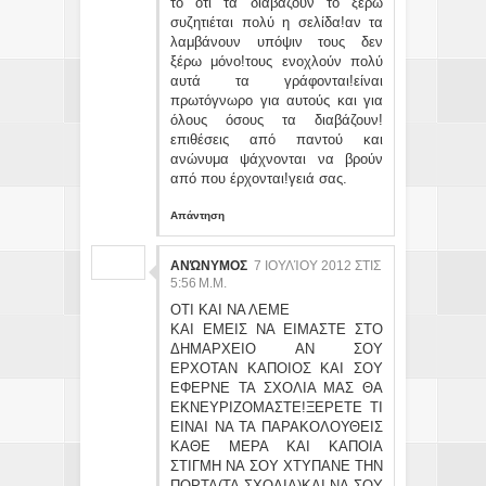
το ότι τα διαβάζουν το ξέρω
συζητιέται πολύ η σελίδα!αν τα
λαμβάνουν υπόψιν τους δεν
ξέρω μόνο!τους ενοχλούν πολύ
αυτά τα γράφονται!είναι
πρωτόγνωρο για αυτούς και για
όλους όσους τα διαβάζουν!
επιθέσεις από παντού και
ανώνυμα ψάχνονται να βρούν
από που έρχονται!γειά σας.
Απάντηση
ΑΝΏΝΥΜΟΣ
7 ΙΟΥΛΊΟΥ 2012 ΣΤΙΣ
5:56 Μ.Μ.
ΟΤΙ ΚΑΙ ΝΑ ΛΕΜΕ
ΚΑΙ ΕΜΕΙΣ ΝΑ ΕΙΜΑΣΤΕ ΣΤΟ
ΔΗΜΑΡΧΕΙΟ ΑΝ ΣΟΥ
ΕΡΧΟΤΑΝ ΚΑΠΟΙΟΣ ΚΑΙ ΣΟΥ
ΕΦΕΡΝΕ ΤΑ ΣΧΟΛΙΑ ΜΑΣ ΘΑ
ΕΚΝΕΥΡΙΖΟΜΑΣΤΕ!ΞΕΡΕΤΕ ΤΙ
ΕΙΝΑΙ ΝΑ ΤΑ ΠΑΡΑΚΟΛΟΥΘΕΙΣ
ΚΑΘΕ ΜΕΡΑ ΚΑΙ ΚΑΠΟΙΑ
ΣΤΙΓΜΗ ΝΑ ΣΟΥ ΧΤΥΠΑΝΕ ΤΗΝ
ΠΟΡΤΑ(ΤΑ ΣΧΟΛΙΑ)ΚΑΙ ΝΑ ΣΟΥ