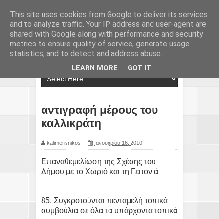
This site uses cookies from Google to deliver its services
and to analyze traffic. Your IP address and user-agent are
shared with Google along with performance and security
metrics to ensure quality of service, generate usage
statistics, and to detect and address abuse.
LEARN MORE
GOT IT
αντιγραφή μέρους του
καλλικράτη
kalimerisnikos
Ιανουαρίου 16, 2010
Επαναθεμελίωση της Σχέσης του
Δήμου με το Χωριό και τη Γειτονιά
85. Συγκροτούνται πενταμελή τοπικά
συμβούλια σε όλα τα υπάρχοντα τοπικά