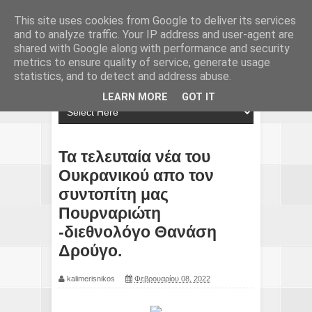
This site uses cookies from Google to deliver its services
and to analyze traffic. Your IP address and user-agent are
shared with Google along with performance and security
metrics to ensure quality of service, generate usage
statistics, and to detect and address abuse.
LEARN MORE
GOT IT
Τα τελευταία νέα του
Ουκρανικού απο τον
συντοπίτη μας
Πουρναριώτη
-διεθνολόγο Θανάση
Δρούγο.
kalimerisnikos
Φεβρουαρίου 08, 2022