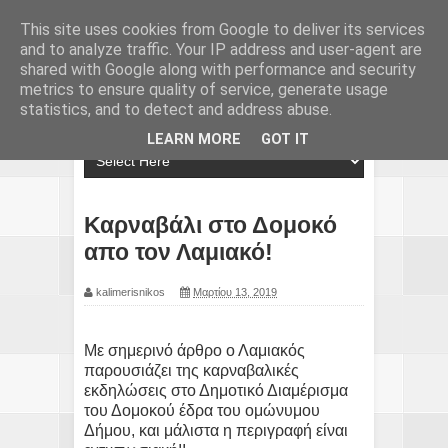
This site uses cookies from Google to deliver its services
and to analyze traffic. Your IP address and user-agent are
shared with Google along with performance and security
metrics to ensure quality of service, generate usage
statistics, and to detect and address abuse.
LEARN MORE
GOT IT
Καρναβάλι στο Δομοκό
απο τον Λαμιακό!
kalimerisnikos
Μαρτίου 13, 2019
Με σημερινό άρθρο ο Λαμιακός
παρουσιάζει της καρναβαλικές
εκδηλώσεις στο Δημοτικό Διαμέρισμα
του Δομοκού έδρα του ομώνυμου
Δήμου, και μάλιστα η περιγραφή είναι