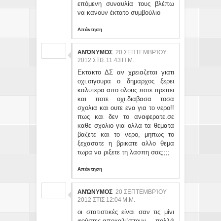
επόμενη συναυλία τους βλέπω
να κανουν έκτατο συμβούλιο
Απάντηση
ΑΝΏΝΥΜΟΣ
20 ΣΕΠΤΕΜΒΡΊΟΥ
2012 ΣΤΙΣ 11:43 Π.Μ.
Εκτακτο ΔΣ αν χρειαζεται γιατι
οχι.σιγουρα ο δημαρχος ξερει
καλυτερα απο ολους ποτε πρεπει
και ποτε οχι.διαβασα τοσα
σχολια και ουτε ενα για το νερο!!
πως και δεν το αναφερατε.σε
καθε σχολιο για ολλα τα θεματα
βαζετε και το νερο, μηπως το
ξεχασατε η βρικατε αλλο θεμα
τωρα να ριξετε τη λασπη σας;;;;
Απάντηση
ΑΝΏΝΥΜΟΣ
20 ΣΕΠΤΕΜΒΡΊΟΥ
2012 ΣΤΙΣ 12:04 Μ.Μ.
οι στατιστικές είναι σαν τις μίνι
φούστες.αποκαλύπτουν πολλά