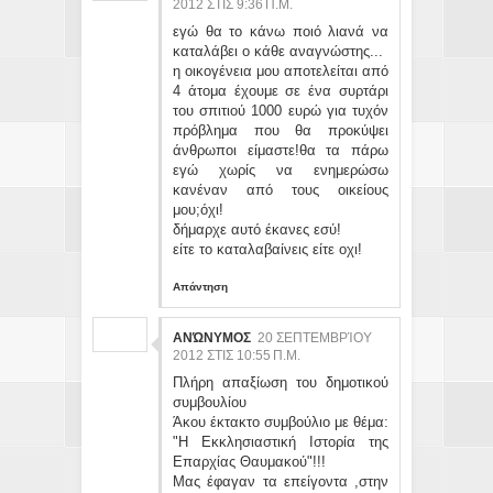
2012 ΣΤΙΣ 9:36 Π.Μ.
εγώ θα το κάνω ποιό λιανά να
καταλάβει ο κάθε αναγνώστης...
η οικογένεια μου αποτελείται από
4 άτομα έχουμε σε ένα συρτάρι
του σπιτιού 1000 ευρώ για τυχόν
πρόβλημα που θα προκύψει
άνθρωποι είμαστε!θα τα πάρω
εγώ χωρίς να ενημερώσω
κανέναν από τους οικείους
μου;όχι!
δήμαρχε αυτό έκανες εσύ!
είτε το καταλαβαίνεις είτε οχι!
Απάντηση
ΑΝΏΝΥΜΟΣ
20 ΣΕΠΤΕΜΒΡΊΟΥ
2012 ΣΤΙΣ 10:55 Π.Μ.
Πλήρη απαξίωση του δημοτικού
συμβουλίου
Άκου έκτακτο συμβούλιο με θέμα:
"Η Εκκλησιαστική Ιστορία της
Επαρχίας Θαυμακού"!!!
Μας έφαγαν τα επείγοντα ,στην