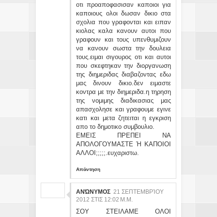
οτι προαποφασισαν καποιοι για
καποιους ολοι δωσαν δικιο στα
σχολια που γραφονται και ειπαν
κιολας καλα κανουν αυτοι που
γραφουν και τους υπενθυμιζουν
να κανουν σωστα την δουλεια
τους.ειμαι σιγουρος οτι και αυτοι
που σκεφτηκαν την διοργανωση
της διημεριδας διαβαζοντας εδω
μας δινουν δικιο.δεν ειμαστε
κοντρα με την διημεριδα.η τηρηση
της νομιμης διαδικασιας μας
απασχολησε και γραφουμε εγινε
κατι και μετα ζητειται η εγκριση
απο το δημοτικο συμβουλιο.
ΕΜΕΙΣ ΠΡΕΠΕΙ ΝΑ
ΑΠΟΛΟΓΟΥΜΑΣΤΕ Ή ΚΑΠΟΙΟΙ
ΑΛΛΟΙ;;;;;.ευχαριστω.
Απάντηση
ΑΝΏΝΥΜΟΣ
21 ΣΕΠΤΕΜΒΡΊΟΥ
2012 ΣΤΙΣ 12:02 Μ.Μ.
ΣΟΥ ΣΤΕΙΛΑΜΕ ΟΛΟΙ