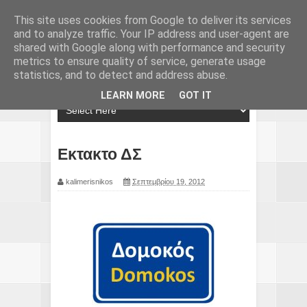
This site uses cookies from Google to deliver its services
and to analyze traffic. Your IP address and user-agent are
shared with Google along with performance and security
metrics to ensure quality of service, generate usage
statistics, and to detect and address abuse.
LEARN MORE
GOT IT
Εκτακτο ΔΣ
kalimerisnikos
Σεπτεμβρίου 19, 2012