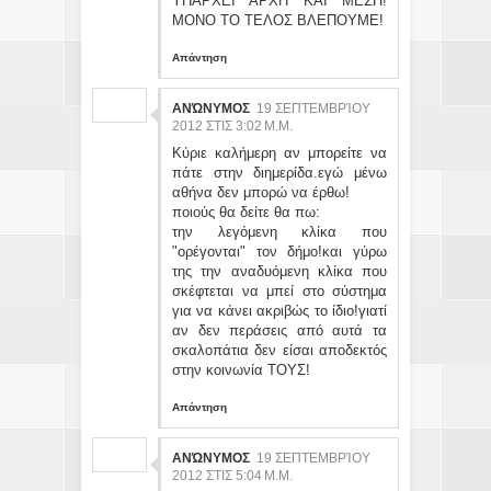
ΥΠΑΡΧΕΙ ΑΡΧΗ ΚΑΙ ΜΕΣΗ!
ΜΟΝΟ ΤΟ ΤΕΛΟΣ ΒΛΕΠΟΥΜΕ!
Απάντηση
ΑΝΏΝΥΜΟΣ
19 ΣΕΠΤΕΜΒΡΊΟΥ
2012 ΣΤΙΣ 3:02 Μ.Μ.
Κύριε καλήμερη αν μπορείτε να
πάτε στην διημερίδα.εγώ μένω
αθήνα δεν μπορώ να έρθω!
ποιούς θα δείτε θα πω:
την λεγόμενη κλίκα που
"ορέγονται" τον δήμο!και γύρω
της την αναδυόμενη κλίκα που
σκέφτεται να μπεί στο σύστημα
για να κάνει ακριβώς το ίδιο!γιατί
αν δεν περάσεις από αυτά τα
σκαλοπάτια δεν είσαι αποδεκτός
στην κοινωνία ΤΟΥΣ!
Απάντηση
ΑΝΏΝΥΜΟΣ
19 ΣΕΠΤΕΜΒΡΊΟΥ
2012 ΣΤΙΣ 5:04 Μ.Μ.