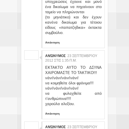
υποχρεώσεις έχουνε και μονό
ένα δικαίωμα να πηγαίνουν στο
ταμείο να πληρώνονται
(το μηνιάτικο) και δεν έχουν
κανένα δικαίωμα για τέτοιου
είδους «παπατζηδικα» έκτακτα
συμβούλιο.
Απάντηση
ΑΝΏΝΥΜΟΣ
23 ΣΕΠΤΕΜΒΡΊΟΥ
2012 ΣΤΙΣ 1:35 Π.Μ.
ΕΚΤΑΚΤΟ ΑΥΤΟ ΤΟ ΔΣ!!ΝΑ
ΧΑΙΡΟΜΑΣΤΕ ΤΟ ΤΑΚΤΙΚΟ!!!
νάνι!νάνι!νάνι!νάνι!
να κοιμηθείτε όλοι φρόνιμα!!!
νάνι!νάνι!νάνι!νάνι!
να φυλαχθείτε από
τ’ανθρώπινα!!!!
χαρούλα αλεξίου.
Απάντηση
ΑΝΏΝΥΜΟΣ
23 ΣΕΠΤΕΜΒΡΊΟΥ