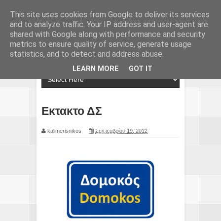
This site uses cookies from Google to deliver its services
and to analyze traffic. Your IP address and user-agent are
shared with Google along with performance and security
metrics to ensure quality of service, generate usage
statistics, and to detect and address abuse.
LEARN MORE
GOT IT
Εκτακτο ΔΣ
kalimerisnikos
Σεπτεμβρίου 19, 2012