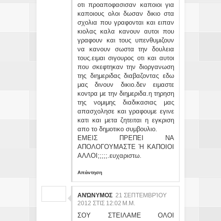
οτι προαποφασισαν καποιοι για
καποιους ολοι δωσαν δικιο στα
σχολια που γραφονται και ειπαν
κιολας καλα κανουν αυτοι που
γραφουν και τους υπενθυμιζουν
να κανουν σωστα την δουλεια
τους.ειμαι σιγουρος οτι και αυτοι
που σκεφτηκαν την διοργανωση
της διημεριδας διαβαζοντας εδω
μας δινουν δικιο.δεν ειμαστε
κοντρα με την διημεριδα.η τηρηση
της νομιμης διαδικασιας μας
απασχολησε και γραφουμε εγινε
κατι και μετα ζητειται η εγκριση
απο το δημοτικο συμβουλιο.
ΕΜΕΙΣ ΠΡΕΠΕΙ ΝΑ
ΑΠΟΛΟΓΟΥΜΑΣΤΕ Ή ΚΑΠΟΙΟΙ
ΑΛΛΟΙ;;;;;.ευχαριστω.
Απάντηση
ΑΝΏΝΥΜΟΣ
21 ΣΕΠΤΕΜΒΡΊΟΥ
2012 ΣΤΙΣ 12:02 Μ.Μ.
ΣΟΥ ΣΤΕΙΛΑΜΕ ΟΛΟΙ