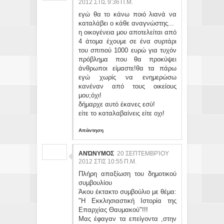
2012 ΣΤΙΣ 9:36 Π.Μ.
εγώ θα το κάνω ποιό λιανά να
καταλάβει ο κάθε αναγνώστης...
η οικογένεια μου αποτελείται από
4 άτομα έχουμε σε ένα συρτάρι
του σπιτιού 1000 ευρώ για τυχόν
πρόβλημα που θα προκύψει
άνθρωποι είμαστε!θα τα πάρω
εγώ χωρίς να ενημερώσω
κανέναν από τους οικείους
μου;όχι!
δήμαρχε αυτό έκανες εσύ!
είτε το καταλαβαίνεις είτε οχι!
Απάντηση
ΑΝΏΝΥΜΟΣ
20 ΣΕΠΤΕΜΒΡΊΟΥ
2012 ΣΤΙΣ 10:55 Π.Μ.
Πλήρη απαξίωση του δημοτικού
συμβουλίου
Άκου έκτακτο συμβούλιο με θέμα:
"Η Εκκλησιαστική Ιστορία της
Επαρχίας Θαυμακού"!!!
Μας έφαγαν τα επείγοντα ,στην