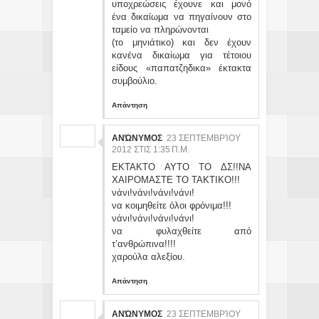
υποχρεώσεις έχουνε και μονό
ένα δικαίωμα να πηγαίνουν στο
ταμείο να πληρώνονται
(το μηνιάτικο) και δεν έχουν
κανένα δικαίωμα για τέτοιου
είδους «παπατζηδικα» έκτακτα
συμβούλιο.
Απάντηση
ΑΝΏΝΥΜΟΣ
23 ΣΕΠΤΕΜΒΡΊΟΥ
2012 ΣΤΙΣ 1:35 Π.Μ.
ΕΚΤΑΚΤΟ ΑΥΤΟ ΤΟ ΔΣ!!ΝΑ
ΧΑΙΡΟΜΑΣΤΕ ΤΟ ΤΑΚΤΙΚΟ!!!
νάνι!νάνι!νάνι!νάνι!
να κοιμηθείτε όλοι φρόνιμα!!!
νάνι!νάνι!νάνι!νάνι!
να φυλαχθείτε από
τ’ανθρώπινα!!!!
χαρούλα αλεξίου.
Απάντηση
ΑΝΏΝΥΜΟΣ
23 ΣΕΠΤΕΜΒΡΊΟΥ