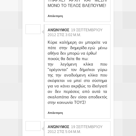
ΥΠΑΡΧΕΙ ΑΡΧΗ ΚΑΙ ΜΕΣΗ!
ΜΟΝΟ ΤΟ ΤΕΛΟΣ ΒΛΕΠΟΥΜΕ!
Απάντηση
ΑΝΏΝΥΜΟΣ
19 ΣΕΠΤΕΜΒΡΊΟΥ
2012 ΣΤΙΣ 3:02 Μ.Μ.
Κύριε καλήμερη αν μπορείτε να
πάτε στην διημερίδα.εγώ μένω
αθήνα δεν μπορώ να έρθω!
ποιούς θα δείτε θα πω:
την λεγόμενη κλίκα που
"ορέγονται" τον δήμο!και γύρω
της την αναδυόμενη κλίκα που
σκέφτεται να μπεί στο σύστημα
για να κάνει ακριβώς το ίδιο!γιατί
αν δεν περάσεις από αυτά τα
σκαλοπάτια δεν είσαι αποδεκτός
στην κοινωνία ΤΟΥΣ!
Απάντηση
ΑΝΏΝΥΜΟΣ
19 ΣΕΠΤΕΜΒΡΊΟΥ
2012 ΣΤΙΣ 5:04 Μ.Μ.