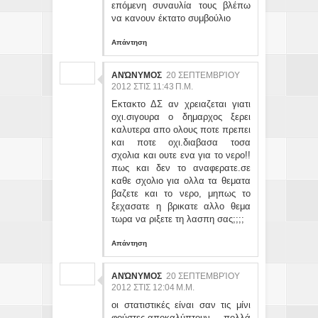
επόμενη συναυλία τους βλέπω
να κανουν έκτατο συμβούλιο
Απάντηση
ΑΝΏΝΥΜΟΣ
20 ΣΕΠΤΕΜΒΡΊΟΥ
2012 ΣΤΙΣ 11:43 Π.Μ.
Εκτακτο ΔΣ αν χρειαζεται γιατι
οχι.σιγουρα ο δημαρχος ξερει
καλυτερα απο ολους ποτε πρεπει
και ποτε οχι.διαβασα τοσα
σχολια και ουτε ενα για το νερο!!
πως και δεν το αναφερατε.σε
καθε σχολιο για ολλα τα θεματα
βαζετε και το νερο, μηπως το
ξεχασατε η βρικατε αλλο θεμα
τωρα να ριξετε τη λασπη σας;;;;
Απάντηση
ΑΝΏΝΥΜΟΣ
20 ΣΕΠΤΕΜΒΡΊΟΥ
2012 ΣΤΙΣ 12:04 Μ.Μ.
οι στατιστικές είναι σαν τις μίνι
φούστες.αποκαλύπτουν πολλά