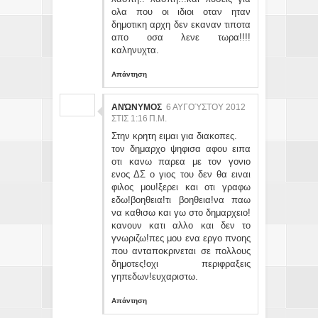
ολα που οι ιδιοι οταν ηταν
δημοτικη αρχη δεν εκαναν τιποτα
απο οσα λενε τωρα!!!!
καληνυχτα.
Απάντηση
ΑΝΏΝΥΜΟΣ
6 ΑΥΓΟΎΣΤΟΥ 2012
ΣΤΙΣ 1:16 Π.Μ.
Στην κρητη ειμαι για διακοπες.
τον δημαρχο ψηφισα αφου ειπα
οτι κανω παρεα με τον γονιο
ενος ΔΣ ο γιος του δεν θα ειναι
φιλος μου!ξερει και οτι γραφω
εδω!βοηθεια!τι βοηθεια!να παω
να καθισω και γω στο δημαρχειο!
κανουν κατι αλλο και δεν το
γνωριζω!πες μου ενα εργο πνοης
που ανταποκρινεται σε πολλους
δημοτες!οχι περιφραξεις
γηπεδων!ευχαριστω.
Απάντηση