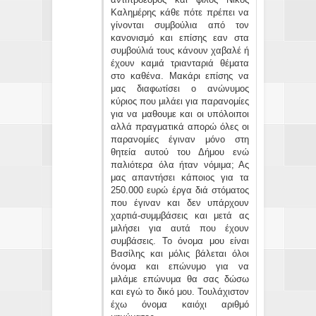
Καλημέρης κάθε πότε πρέπει να
γίνονται συμβούλια από τον
κανονισμό και επίσης εαν στα
συμβούλιά τους κάνουν χαβαλέ ή
έχουν καμιά τριανταριά θέματα
στο καθένα. Μακάρι επίσης να
μας διαφωτίσει ο ανώνυμος
κύριος που μιλάει για παρανομίες
για να μαθουμε και οι υπόλοιποι
αλλά πραγματικά απορώ όλες οι
παρανομίες έγιναν μόνο στη
θητεία αυτού του Δήμου ενώ
παλιότερα όλα ήταν νόμιμα; Ας
μας απαντήσει κάποιος για τα
250.000 ευρώ έργα διά στόματος
που έγιναν και δεν υπάρχουν
χαρτιά-συμμβάσεις και μετά ας
μιλήσει για αυτά που έχουν
συμβάσεις. Το όνομα μου είναι
Βασίλης και μόλις βάλεται όλοι
όνομα και επώνυμο για να
μιλάμε επώνυμα θα σας δώσω
και εγώ το δικό μου. Τουλάχιστον
έχω όνομα καιόχι αριθμό