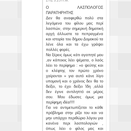
ΣΤΙΣ 3:25 Π.Μ.
Ο ΛΑΣΠΟΛΟΓΟΣ
ΠΑΡΑΤΗΡΗΤΗΣ
Δεν θα αναφερθώ πολύ στα
λεγόμενα του φίλου μας περί
λασπών, στην σημερινή δημοτική
αρχή άλλωστε τα πεπραγμένα
και ιστορία του δήμου Δομοκού τα
λένε όλα και τα έχω γράψει
πολλές φορές.
Να ξέρεις όμως κάτι αγαπητέ μου
,αν κάποιος λέει ψέματα, ο λαός
λέει το περίφημο : «ο ψεύτης και
ο κλέφτης τον πρώτο χρόνο
χαίρονται » για αυτό κάνε λίγο
υπομονή και ο χρόνος δεν θα το
δείξει, το έχει δείξει Ίδη ,αλλά
δεν έγινε αντιληπτό εκ μέρος
σου. Μου έδωσες όμως μια
περίφημη ιδέα!!!!
Για να αντιμετωπίζεται το κάθε
πρόβλημα στην ρίζα του και να
μην υπάρχει περιθώριο λόγου για
κανένα περι λασπολογιών ,
όπως λέει ο φίλος μας και