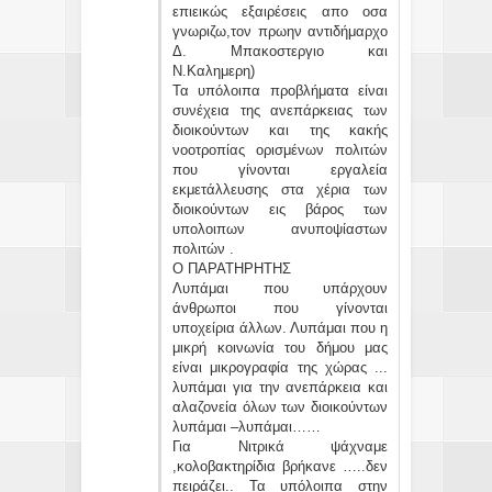
επιεικώς εξαιρέσεις απο οσα
γνωριζω,τον πρωην αντιδήμαρχο
Δ. Μπακοστεργιο και
Ν.Καλημερη)
Τα υπόλοιπα προβλήματα είναι
συνέχεια της ανεπάρκειας των
διοικούντων και της κακής
νοοτροπίας ορισμένων πολιτών
που γίνονται εργαλεία
εκμετάλλευσης στα χέρια των
διοικούντων εις βάρος των
υπολοιπων ανυποψίαστων
πολιτών .
O ΠΑΡΑΤΗΡΗΤΗΣ
Λυπάμαι που υπάρχουν
άνθρωποι που γίνονται
υποχείρια άλλων. Λυπάμαι που η
μικρή κοινωνία του δήμου μας
είναι μικρογραφία της χώρας ...
λυπάμαι για την ανεπάρκεια και
αλαζονεία όλων των διοικούντων
λυπάμαι –λυπάμαι……
Για Νιτρικά ψάχναμε
,κολοβακτηρίδια βρήκανε …..δεν
πειράζει.. Τα υπόλοιπα στην