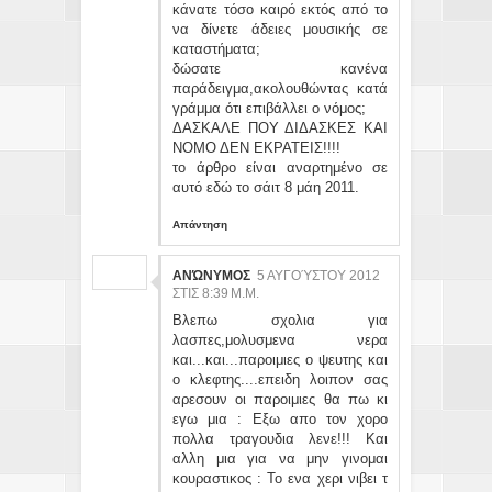
κάνατε τόσο καιρό εκτός από το
να δίνετε άδειες μουσικής σε
καταστήματα;
δώσατε κανένα
παράδειγμα,ακολουθώντας κατά
γράμμα ότι επιβάλλει ο νόμος;
ΔΑΣΚΑΛΕ ΠΟΥ ΔΙΔΑΣΚΕΣ ΚΑΙ
ΝΟΜΟ ΔΕΝ ΕΚΡΑΤΕΙΣ!!!!
το άρθρο είναι αναρτημένο σε
αυτό εδώ το σάιτ 8 μάη 2011.
Απάντηση
ΑΝΏΝΥΜΟΣ
5 ΑΥΓΟΎΣΤΟΥ 2012
ΣΤΙΣ 8:39 Μ.Μ.
Βλεπω σχολια για
λασπες,μολυσμενα νερα
και...και...παροιμιες ο ψευτης και
ο κλεφτης....επειδη λοιπον σας
αρεσουν οι παροιμιες θα πω κι
εγω μια : Εξω απο τον χορο
πολλα τραγουδια λενε!!! Και
αλλη μια για να μην γινομαι
κουραστικος : Το ενα χερι νιβει τ