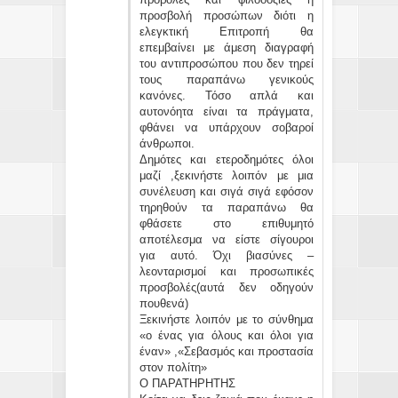
προσβολή προσώπων διότι η
ελεγκτική Επιτροπή θα
επεμβαίνει με άμεση διαγραφή
του αντιπροσώπου που δεν τηρεί
τους παραπάνω γενικούς
κανόνες. Τόσο απλά και
αυτονόητα είναι τα πράγματα,
φθάνει να υπάρχουν σοβαροί
άνθρωποι.
Δημότες και ετεροδημότες όλοι
μαζί ,ξεκινήστε λοιπόν με μια
συνέλευση και σιγά σιγά εφόσον
τηρηθούν τα παραπάνω θα
φθάσετε στο επιθυμητό
αποτέλεσμα να είστε σίγουροι
για αυτό. Όχι βιασύνες –
λεονταρισμοί και προσωπικές
προσβολές(αυτά δεν οδηγούν
πουθενά)
Ξεκινήστε λοιπόν με το σύνθημα
«ο ένας για όλους και όλοι για
έναν» ,«Σεβασμός και προστασία
στον πολίτη»
Ο ΠΑΡΑΤΗΡΗΤΗΣ