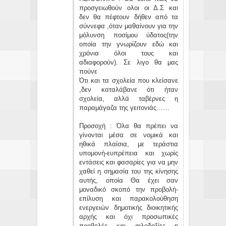
προσγειωθούν ολοι οι Δ.Σ και
δεν θα πέφτουν δήθεν από τα
σύννεφα ,όταν μαθαίνουν για την
μόλυνση ποσίμου ύδατος(την
οποία την γνωρίζουν εδώ και
χρόνια όλοι τους και
αδιαφορούν). Σε λιγο θα μας
πούνε
Ότι και τα σχολεία που κλείσανε
,δεν καταλάβανε ότι ήταν
σχολεία, αλλά ταβέρνες η
παραμάγαζα της γειτονιάς……
Προσοχή : Όλα θα πρέπει να
γίνονται μέσα σε νομικά και
ηθικά πλαίσια, με τεράστια
υπομονή-ευπρέπεια και χωρίς
εντάσεις και φασαρίες για να μην
χαθεί η σημασία του της κίνησης
αυτής, οποία Θα έχει σαν
μοναδικό σκοπό την προβολή-
επίλυση και παρακολούθηση
ενεργειών δημοτικής διοικητικής
αρχής και όχι προσωπικές
προβολές και φιλοδοξίες η