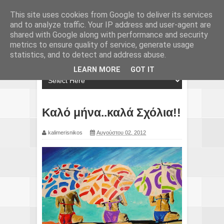
This site uses cookies from Google to deliver its services
and to analyze traffic. Your IP address and user-agent are
shared with Google along with performance and security
metrics to ensure quality of service, generate usage
statistics, and to detect and address abuse.
LEARN MORE
GOT IT
Καλό μήνα..καλά Σχόλια!!
kalimerisnikos
Αυγούστου 02, 2012