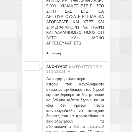
ΕΠΙΠΛΑ ΚΑΙ ΤΗΝ ΑΛΛΗ ΑΛΛΕΣ
5.000 ΧΙΛΙΑΔΕΣ!!ΕΣΕΙΣ ΣΤΟ
ΣΠΙΤΙ ΣΑΣ ΕΤΣΙ ΘΑ
ΛΕΙΤΟΥΡΓΟΥΣΑΤΕ;ΕΠΙΠΛΑ ΘΑ
ΑΓΟΡΑΖΑΤΕ ΚΑΙ ΧΤΕΣ ΚΑΙ
ΣΗΜΕΡΑ!!ΜΠΟΡΩ ΝΑ ΓΡΑΨΩ
ΚΑΙ ΑΛΛΑ!ΝΟΜΙΖΩ ΟΜΩΣ ΟΤΙ
ΑΥΤΟ ΚΑΙ ΜΟΝΟ
ΑΡΚΕΙ.ΕΥΧΑΡΙΣΤΩ.
Απάντηση
ΑΝΏΝΥΜΟΣ
6 ΑΥΓΟΎΣΤΟΥ 2012
ΣΤΙΣ 12:01 Π.Μ.
Απο κρητη καλησπερα!
απορω που ασχολουμαστε
ακομα με την διοικηση του δημου!
εφοσον ξερουμε οτι δεν μπορουν
να βαλουν ταξη!το ξερουν και οι
ιδιοι δεν γραφω τιποτα
καινουργιο!αλλα να υπαρχουν
δημοτες που να προσπαθουν να
δικαιολογησουν τα
αδικαιολογητα δεν το περιμενα!
για την εισηγηση του ΔΣ οπως