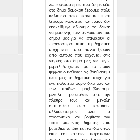
λεπτομερεια,εμεις που ζουμε εδω
στο δημο δομοκου ξερουμε πολυ
καλυτερα ποιος εκανε και τι!και
ξερουμε καλυτερα και ποιος δεν
εκανε!!!μην αδικουμε το δεικτη
νοημοσυνης των ανθρωπων του
δημου μας,για να επιλεξουν οι
περισσοτεροι αυτη τη δημοτικη
αρχη κατι παρα πανω ξερουν
απο αυτους που ερχονται στις
γιορτες στο δημο μας για λιγες
μερες!!!!ασχετως με το ποιον
ψηφισε ο καθενας ας βοηθισουμε
ολοι μας τη δημοτικη αρχη για
ενα καλυτερο αυριο δικο μας και
των παιδιων μας!!!βλεπουμε
μεγαλη προσπαθεια απο την
πλευρα τους και μεγαλη
αντιπαθεια απο καποιους
αλλους.αφηστε ολοι τα
προσωπικα και βοηθιστε τον
τοπο μας.ενας δημοτης που
βαρεθικε τα ιδια και τα ιδια οπως
ειπε και καποιος παραπανω
λασπη.. λασπη...και λυσεις για