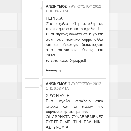
ΑΝΏΝΥΜΟΣ
7 ΑΥΓΟΎΣΤΟΥ 2012
ΣΤΙΣ 9:46 Π.Μ.
ΠΕΡΙ Χ.Α.
21ο σχολιο....21η απριλη ας
πεσει σημερα αυτο το σχολιο!!!
ειναι ευρεως γνωστο οτι η χρυση
αυγη σαν πολιτικο κομμα αλλα
και ως ιδεολογια διακατεχεται
απο ρατσιστικες θεσεις και
ιδεες!!!
τα ειπα καλα δημαρχε!!!
Απάντηση
ΑΝΏΝΥΜΟΣ
7 ΑΥΓΟΎΣΤΟΥ 2012
ΣΤΙΣ 6:03 Μ.Μ.
ΧΡΥΣΗ ΑΥΓΗ.
Ενα μεγαλο κεφαλαιο στην
ιστορια και το παρον της
«οργανωσης αυτης» ειναι:
ΟΙ ΑΡΡΗΚΤΑ ΣΥΝΔΕΔΕΜΕΝΕΣ
ΣΧΕΣΕΙΣ ΜΕ ΤΗΝ ΕΛΛΗΝΙΚΗ
ΑΣΤΥΝΟΜΙΑ!!