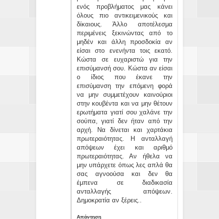
ενός προβλήματος μας κάνει
όλους πιο αντικειμενικούς και
δίκαιους. Άλλο αποτέλεσμα
περιμένεις ξεκινώντας από το
μηδέν και άλλη προσδοκία αν
είσαι στο ενενήντα τοις εκατό.
Κώστα σε ευχαριστώ για την
επισύμανσή σου. Κώστα αν είσαι
ο ίδιος που έκανε την
επισύμανση την επόμενη φορά
να μην συμμετέχουν καινούριοι
στην κουβέντα και να μην θέτουν
ερωτήματα γιατί σου χαλάνε την
σούπα, γιατί δεν ήταν από την
αρχή. Να δίνεται και χαρτάκια
πρωτεραιότητας. Η ανταλλαγή
απόψεων έχει και αριθμό
πρωτεραιότητας. Αν ήθελα να
μην υπάρχετε όπως λες απλά θα
σας αγνοούσα και δεν θα
έμπενα σε διαδικασία
ανταλλαγής απόψεων.
Δημοκρατία αν ξέρεις..
Απάντηση