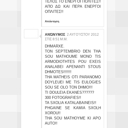
ΤΕΛΟΣ ΤΟ ΕΝΕΡΓΟΙ ΠΟΛΙΤΕΣ!!
ΑΠΟ ΔΩ ΚΑΙ ΠΕΡΑ ΕΝΕΡΓΟΙ
ΟΠΛΙΤΕΣ!!
Απάντηση
ΑΝΏΝΥΜΟΣ
2 ΑΥΓΟΎΣΤΟΥ 2012
ΣΤΙΣ 8:51 Μ.Μ.
DHMARXE.
TON SEPTEMBRIO DEN THA
SOU MATHOUME MONO TIS
ARMODIOTHTES POU EXEIS
ANALABEI APENANTI STOUS
DHMOTES!!!!!!!
THA MATHEIS OTI PARANOMO
DOYLEUEI ME TIS EULOGIES
SOU SE OLO TON DHMO!!!
TI DOULEIA EKANES??????
300 FOTOGRAFIES!!
TA SXOLIA KATALABAINEIS!!
PHGAINE SE KAMIA SXOLH
XOROU!!
THA SOU MATHOYME KI APO
AUTO!!