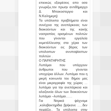
επιεικώς εξαιρέσεις απο οσα
γνωριζω,τον πρωην αντιδήμαρχο
Δ. Μπακοστεργιο και
Ν.Καλημερη)
Τα υπόλοιπα προβλήματα είναι
συνέχεια της ανεπάρκειας των
διοικούντων και της κακής
νοοτροπίας ορισμένων πολιτών
που γίνονται εργαλεία
εκμετάλλευσης στα χέρια των
διοικούντων εις βάρος των
υπολοιπων ανυποψίαστων
πολιτών .
O ΠΑΡΑΤΗΡΗΤΗΣ
Λυπάμαι που υπάρχουν
άνθρωποι που γίνονται
υποχείρια άλλων. Λυπάμαι που η
μικρή κοινωνία του δήμου μας
είναι μικρογραφία της χώρας ...
λυπάμαι για την ανεπάρκεια και
αλαζονεία όλων των διοικούντων
λυπάμαι –λυπάμαι……
Για Νιτρικά ψάχναμε
,κολοβακτηρίδια βρήκανε …..δεν
πειράζει.. Τα υπόλοιπα στην