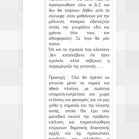
προσγειωθούν ολοι οι Δ.Σ και
δεν θα πέφτουν δήθεν από τα
σύννεφα ,όταν μαθαίνουν για την
μόλυνση ποσίμου ύδατος(την
οποία την γνωρίζουν εδώ και
χρόνια όλοι τους και
αδιαφορούν). Σε λιγο θα μας
πούνε
Ότι και τα σχολεία που κλείσανε
,δεν καταλάβανε ότι ήταν
σχολεία, αλλά ταβέρνες η
παραμάγαζα της γειτονιάς……
Προσοχή : Όλα θα πρέπει να
γίνονται μέσα σε νομικά και
ηθικά πλαίσια, με τεράστια
υπομονή-ευπρέπεια και χωρίς
εντάσεις και φασαρίες για να μην
χαθεί η σημασία του της κίνησης
αυτής, οποία Θα έχει σαν
μοναδικό σκοπό την προβολή-
επίλυση και παρακολούθηση
ενεργειών δημοτικής διοικητικής
αρχής και όχι προσωπικές
προβολές και φιλοδοξίες η