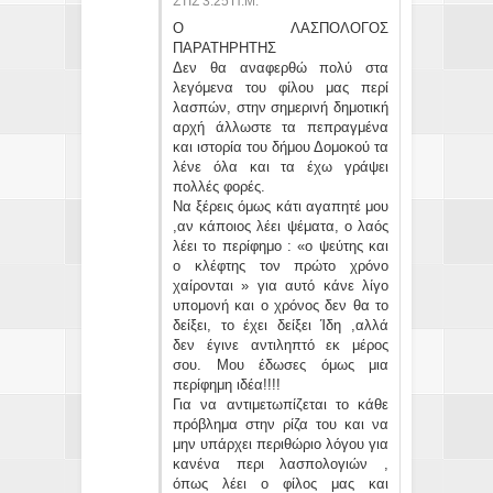
ΣΤΙΣ 3:25 Π.Μ.
Ο ΛΑΣΠΟΛΟΓΟΣ
ΠΑΡΑΤΗΡΗΤΗΣ
Δεν θα αναφερθώ πολύ στα
λεγόμενα του φίλου μας περί
λασπών, στην σημερινή δημοτική
αρχή άλλωστε τα πεπραγμένα
και ιστορία του δήμου Δομοκού τα
λένε όλα και τα έχω γράψει
πολλές φορές.
Να ξέρεις όμως κάτι αγαπητέ μου
,αν κάποιος λέει ψέματα, ο λαός
λέει το περίφημο : «ο ψεύτης και
ο κλέφτης τον πρώτο χρόνο
χαίρονται » για αυτό κάνε λίγο
υπομονή και ο χρόνος δεν θα το
δείξει, το έχει δείξει Ίδη ,αλλά
δεν έγινε αντιληπτό εκ μέρος
σου. Μου έδωσες όμως μια
περίφημη ιδέα!!!!
Για να αντιμετωπίζεται το κάθε
πρόβλημα στην ρίζα του και να
μην υπάρχει περιθώριο λόγου για
κανένα περι λασπολογιών ,
όπως λέει ο φίλος μας και