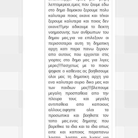
λεπτομερεια,εμεις που ζουμε εδω
στο δημο δομοκου ξερουμε πολυ
καλυτερα ποιος εκανε και τι!και
ξερουμε καλυτερα και ποιος δεν
εκανε!!!μην αδικουμε το δεικτη
νοημοσυνης των ανθρωπων του
δημου μας,για να επιλεξουν οι
περισσοτεροι αυτη τη δημοτικη
αρχη κατι παρα πανω ξερουν
απο αυτους που ερχονται στις
γιορτες στο δημο μας για λιγες
μερες!!!!ασχετως με το ποιον
ψηφισε ο καθενας ας βοηθισουμε
ολοι μας τη δημοτικη αρχη για
ενα καλυτερο αυριο δικο μας και
των παιδιων μας!!!βλεπουμε
μεγαλη προσπαθεια απο την
πλευρα τους και μεγαλη
αντιπαθεια απο καποιους
αλλους.αφηστε ολοι τα
προσωπικα και βοηθιστε τον
τοπο μας.ενας δημοτης που
βαρεθικε τα ιδια και τα ιδια οπως
ειπε και καποιος παραπανω
λασπη.. λασπη...και λυσεις για