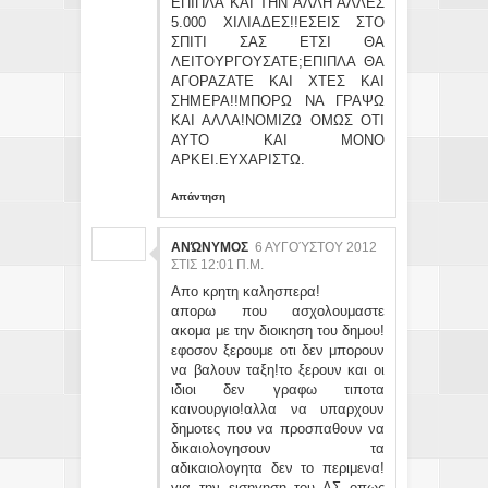
ΕΠΙΠΛΑ ΚΑΙ ΤΗΝ ΑΛΛΗ ΑΛΛΕΣ
5.000 ΧΙΛΙΑΔΕΣ!!ΕΣΕΙΣ ΣΤΟ
ΣΠΙΤΙ ΣΑΣ ΕΤΣΙ ΘΑ
ΛΕΙΤΟΥΡΓΟΥΣΑΤΕ;ΕΠΙΠΛΑ ΘΑ
ΑΓΟΡΑΖΑΤΕ ΚΑΙ ΧΤΕΣ ΚΑΙ
ΣΗΜΕΡΑ!!ΜΠΟΡΩ ΝΑ ΓΡΑΨΩ
ΚΑΙ ΑΛΛΑ!ΝΟΜΙΖΩ ΟΜΩΣ ΟΤΙ
ΑΥΤΟ ΚΑΙ ΜΟΝΟ
ΑΡΚΕΙ.ΕΥΧΑΡΙΣΤΩ.
Απάντηση
ΑΝΏΝΥΜΟΣ
6 ΑΥΓΟΎΣΤΟΥ 2012
ΣΤΙΣ 12:01 Π.Μ.
Απο κρητη καλησπερα!
απορω που ασχολουμαστε
ακομα με την διοικηση του δημου!
εφοσον ξερουμε οτι δεν μπορουν
να βαλουν ταξη!το ξερουν και οι
ιδιοι δεν γραφω τιποτα
καινουργιο!αλλα να υπαρχουν
δημοτες που να προσπαθουν να
δικαιολογησουν τα
αδικαιολογητα δεν το περιμενα!
για την εισηγηση του ΔΣ οπως