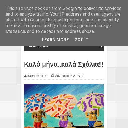
This site uses cookies from Google to deliver its services
and to analyze traffic. Your IP address and user-agent are
shared with Google along with performance and security
metrics to ensure quality of service, generate usage
statistics, and to detect and address abuse.
LEARN MORE
GOT IT
Καλό μήνα..καλά Σχόλια!!
kalimerisnikos
Αυγούστου 02, 2012