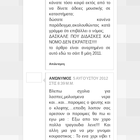
κάνατε τόσο καιρό εκτός από το
να δίνετε άδειες μουσικής σε
καταστήματα;
δώσατε κανένα
παράδειγμα,ακολουθώντας κατά
γράμμα ότι επιβάλλει ο νόμος;
ΔΑΣΚΑΛΕ ΠΟΥ ΔΙΔΑΣΚΕΣ ΚΑΙ
ΝΟΜΟ ΔΕΝ ΕΚΡΑΤΕΙΣ!!!!
το άρθρο είναι αναρτημένο σε
αυτό εδώ το σάιτ 8 μάη 2011.
Απάντηση
ΑΝΏΝΥΜΟΣ
5 ΑΥΓΟΎΣΤΟΥ 2012
ΣΤΙΣ 8:39 Μ.Μ.
Βλεπω σχολια για
λασπες,μολυσμενα νερα
και...και...παροιμιες ο ψευτης και
ο κλεφτης....επειδη λοιπον σας
αρεσουν οι παροιμιες θα πω κι
εγω μια : Εξω απο τον χορο
πολλα τραγουδια λενε!!! Και
αλλη μια για να μην γινομαι
κουραστικος : Το ενα χερι νιβει τ