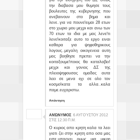
την διαβασα μου θυμησε τους
βουλευτες της κυβερνησης που
ανεβαινουν στο βημα και
λενε..για να πουνε!ειμαι 28 ετων
στο χωριο μου μεχρι και ανω των
70 ετων τα ιδια με μας λενε!τι
λενε!κοιταξε αυτο το εργο ειναι
καθαρα για ψηφοθηρικους
λογους..μεγαλη οικογενεια αυτη
μας βοηθησε πρεπει να την
κοιταξουμε!ποιος θα καταλαβει!
μεχρι και γονιος ΔΣ της
πλειοψηφουσας ομαδας αυτα
λεει σε μενα οχι σε ολο τον
κοσμο!κατα τα αλλα..καλα
παμε.ευχαριστω.
Απάντηση
ΑΝΏΝΥΜΟΣ
6 ΑΥΓΟΎΣΤΟΥ 2012
ΣΤΙΣ 12:30 Π.Μ.
O κυριος απο κρητη καλα τα λεει
γιατι ζει στην κρητη απο οσα μας
ειπε.υπαρχει ομως μια μικρη