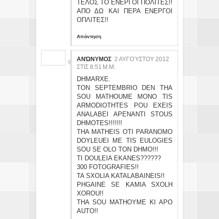
ΤΕΛΟΣ ΤΟ ΕΝΕΡΓΟΙ ΠΟΛΙΤΕΣ!!
ΑΠΟ ΔΩ ΚΑΙ ΠΕΡΑ ΕΝΕΡΓΟΙ
ΟΠΛΙΤΕΣ!!
Απάντηση
ΑΝΏΝΥΜΟΣ
2 ΑΥΓΟΎΣΤΟΥ 2012
ΣΤΙΣ 8:51 Μ.Μ.
DHMARXE.
TON SEPTEMBRIO DEN THA
SOU MATHOUME MONO TIS
ARMODIOTHTES POU EXEIS
ANALABEI APENANTI STOUS
DHMOTES!!!!!!!
THA MATHEIS OTI PARANOMO
DOYLEUEI ME TIS EULOGIES
SOU SE OLO TON DHMO!!!
TI DOULEIA EKANES??????
300 FOTOGRAFIES!!
TA SXOLIA KATALABAINEIS!!
PHGAINE SE KAMIA SXOLH
XOROU!!
THA SOU MATHOYME KI APO
AUTO!!