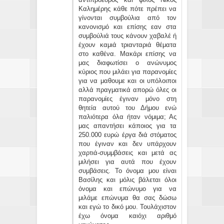
Καλημέρης κάθε πότε πρέπει να
γίνονται συμβούλια από τον
κανονισμό και επίσης εαν στα
συμβούλιά τους κάνουν χαβαλέ ή
έχουν καμιά τριανταριά θέματα
στο καθένα. Μακάρι επίσης να
μας διαφωτίσει ο ανώνυμος
κύριος που μιλάει για παρανομίες
για να μαθουμε και οι υπόλοιποι
αλλά πραγματικά απορώ όλες οι
παρανομίες έγιναν μόνο στη
θητεία αυτού του Δήμου ενώ
παλιότερα όλα ήταν νόμιμα; Ας
μας απαντήσει κάποιος για τα
250.000 ευρώ έργα διά στόματος
που έγιναν και δεν υπάρχουν
χαρτιά-συμμβάσεις και μετά ας
μιλήσει για αυτά που έχουν
συμβάσεις. Το όνομα μου είναι
Βασίλης και μόλις βάλεται όλοι
όνομα και επώνυμο για να
μιλάμε επώνυμα θα σας δώσω
και εγώ το δικό μου. Τουλάχιστον
έχω όνομα καιόχι αριθμό