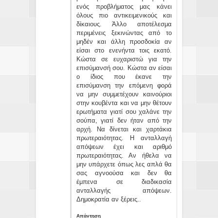
ενός προβλήματος μας κάνει
όλους πιο αντικειμενικούς και
δίκαιους. Άλλο αποτέλεσμα
περιμένεις ξεκινώντας από το
μηδέν και άλλη προσδοκία αν
είσαι στο ενενήντα τοις εκατό.
Κώστα σε ευχαριστώ για την
επισύμανσή σου. Κώστα αν είσαι
ο ίδιος που έκανε την
επισύμανση την επόμενη φορά
να μην συμμετέχουν καινούριοι
στην κουβέντα και να μην θέτουν
ερωτήματα γιατί σου χαλάνε την
σούπα, γιατί δεν ήταν από την
αρχή. Να δίνεται και χαρτάκια
πρωτεραιότητας. Η ανταλλαγή
απόψεων έχει και αριθμό
πρωτεραιότητας. Αν ήθελα να
μην υπάρχετε όπως λες απλά θα
σας αγνοούσα και δεν θα
έμπενα σε διαδικασία
ανταλλαγής απόψεων.
Δημοκρατία αν ξέρεις..
Απάντηση