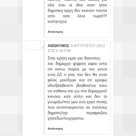
ολα που οι ιδιοι οταν ηταν
δημοτικη αρχη δεν εκαναν τιποτα
απο οσα λενε τωρα!!!!
καληνυχτα.
Απάντηση
ΑΝΏΝΥΜΟΣ
6 ΑΥΓΟΎΣΤΟΥ 2012
ΣΤΙΣ 1:16 Π.Μ.
Στην κρητη ειμαι για διακοπες.
τον δημαρχο ψηφισα αφου ειπα
οτι κανω παρεα με τον γονιο
ενος ΔΣ ο γιος του δεν θα ειναι
φιλος μου!ξερει και οτι γραφω
εδω!βοηθεια!τι βοηθεια!να παω
να καθισω και γω στο δημαρχειο!
κανουν κατι αλλο και δεν το
γνωριζω!πες μου ενα εργο πνοης
που ανταποκρινεται σε πολλους
δημοτες!οχι περιφραξεις
γηπεδων!ευχαριστω.
Απάντηση