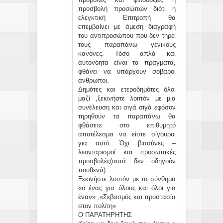
προσβολή προσώπων διότι η
ελεγκτική Επιτροπή θα
επεμβαίνει με άμεση διαγραφή
του αντιπροσώπου που δεν τηρεί
τους παραπάνω γενικούς
κανόνες. Τόσο απλά και
αυτονόητα είναι τα πράγματα,
φθάνει να υπάρχουν σοβαροί
άνθρωποι.
Δημότες και ετεροδημότες όλοι
μαζί ,ξεκινήστε λοιπόν με μια
συνέλευση και σιγά σιγά εφόσον
τηρηθούν τα παραπάνω θα
φθάσετε στο επιθυμητό
αποτέλεσμα να είστε σίγουροι
για αυτό. Όχι βιασύνες –
λεονταρισμοί και προσωπικές
προσβολές(αυτά δεν οδηγούν
πουθενά)
Ξεκινήστε λοιπόν με το σύνθημα
«ο ένας για όλους και όλοι για
έναν» ,«Σεβασμός και προστασία
στον πολίτη»
Ο ΠΑΡΑΤΗΡΗΤΗΣ