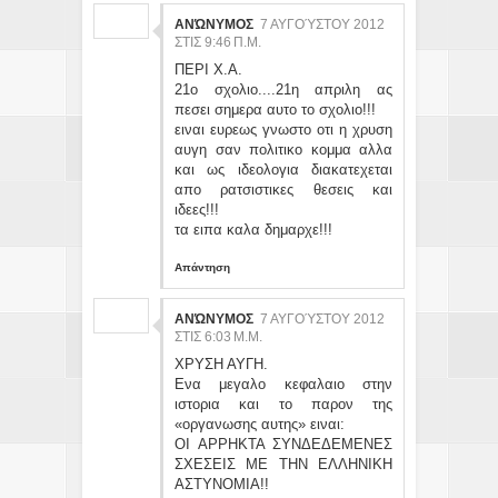
ΑΝΏΝΥΜΟΣ
7 ΑΥΓΟΎΣΤΟΥ 2012
ΣΤΙΣ 9:46 Π.Μ.
ΠΕΡΙ Χ.Α.
21ο σχολιο....21η απριλη ας
πεσει σημερα αυτο το σχολιο!!!
ειναι ευρεως γνωστο οτι η χρυση
αυγη σαν πολιτικο κομμα αλλα
και ως ιδεολογια διακατεχεται
απο ρατσιστικες θεσεις και
ιδεες!!!
τα ειπα καλα δημαρχε!!!
Απάντηση
ΑΝΏΝΥΜΟΣ
7 ΑΥΓΟΎΣΤΟΥ 2012
ΣΤΙΣ 6:03 Μ.Μ.
ΧΡΥΣΗ ΑΥΓΗ.
Ενα μεγαλο κεφαλαιο στην
ιστορια και το παρον της
«οργανωσης αυτης» ειναι:
ΟΙ ΑΡΡΗΚΤΑ ΣΥΝΔΕΔΕΜΕΝΕΣ
ΣΧΕΣΕΙΣ ΜΕ ΤΗΝ ΕΛΛΗΝΙΚΗ
ΑΣΤΥΝΟΜΙΑ!!