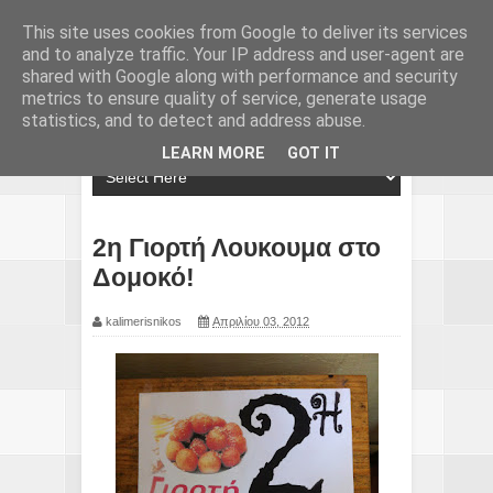
This site uses cookies from Google to deliver its services
and to analyze traffic. Your IP address and user-agent are
shared with Google along with performance and security
metrics to ensure quality of service, generate usage
statistics, and to detect and address abuse.
LEARN MORE
GOT IT
2η Γιορτή Λουκουμα στο
Δομοκό!
kalimerisnikos
Απριλίου 03, 2012