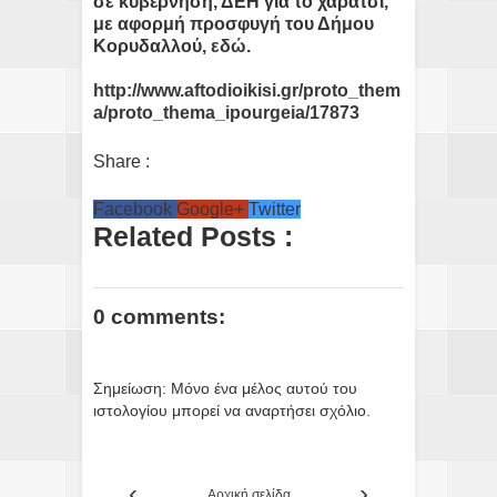
σε κυβέρνηση, ΔΕΗ για το χαράτσι,
με αφορμή προσφυγή του Δήμου
Κορυδαλλού,
εδώ
.
http://www.aftodioikisi.gr/proto_them
a/proto_thema_ipourgeia/17873
Share :
Facebook
Google+
Twitter
Related Posts :
0 comments:
Σημείωση: Μόνο ένα μέλος αυτού του
ιστολογίου μπορεί να αναρτήσει σχόλιο.
‹
›
Αρχική σελίδα