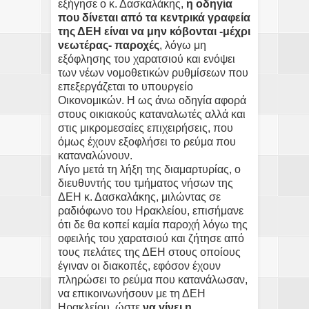
εξήγησε ο κ. Δασκαλάκης,
η
οδηγία
που δίνεται από τα κεντρικά γραφεία
της ΔΕΗ είναι να μην κόβονται -μέχρι
νεωτέρας- παροχές
, λόγω μη
εξόφλησης του χαρατσιού και ενόψει
των νέων νομοθετικών ρυθμίσεων που
επεξεργάζεται το υπουργείο
Οικονομικών. Η ως άνω οδηγία αφορά
στους οικιακούς καταναλωτές αλλά και
στις μικρομεσαίες επιχειρήσεις, που
όμως έχουν εξοφλήσει το ρεύμα που
καταναλώνουν.
Λίγο μετά τη λήξη της διαμαρτυρίας, ο
διευθυντής του τμήματος νήσων της
ΔΕΗ κ. Δασκαλάκης, μιλώντας σε
ραδιόφωνο του Ηρακλείου, επισήμανε
ότι δε θα κοπεί καμία παροχή λόγω της
οφειλής του χαρατσιού και ζήτησε από
τους πελάτες της ΔΕΗ στους οποίους
έγιναν οι διακοπές, εφόσον έχουν
πληρώσει το ρεύμα που κατανάλωσαν,
να επικοινωνήσουν με τη ΔΕΗ
Ηρακλείου, ώστε
να γίνει η