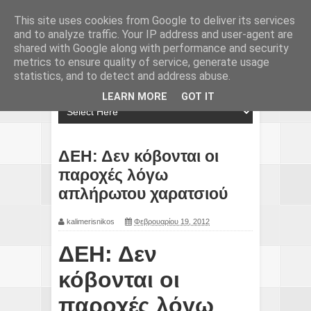
This site uses cookies from Google to deliver its services
and to analyze traffic. Your IP address and user-agent are
shared with Google along with performance and security
metrics to ensure quality of service, generate usage
statistics, and to detect and address abuse.
LEARN MORE
GOT IT
ΔΕΗ: Δεν κόβονται οι
παροχές λόγω
απλήρωτου χαρατσιού
kalimerisnikos
Φεβρουαρίου 19, 2012
ΔΕΗ: Δεν
κόβονται οι
παροχές λόγω