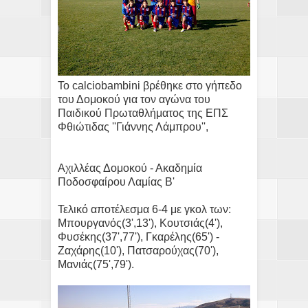
Το calciobambini βρέθηκε στο γήπεδο
του Δομοκού για τον αγώνα του
Παιδικού Πρωταθλήματος της ΕΠΣ
Φθιώτιδας ''Γιάννης Λάμπρου'',
Αχιλλέας Δομοκού - Ακαδημία
Ποδοσφαίρου Λαμίας Β'
Τελικό αποτέλεσμα 6-4 με γκολ των:
Μπουργανός(3',13'), Κουτσιάς(4'),
Φυσέκης(37',77'), Γκαρέλης(65') -
Ζαχάρης(10'), Πατσαρούχας(70'),
Μανιάς(75',79').