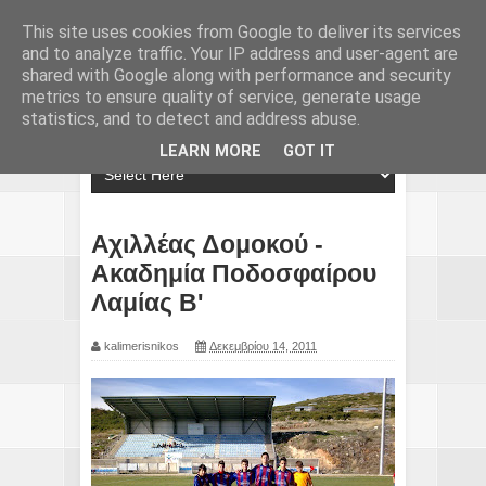
This site uses cookies from Google to deliver its services
and to analyze traffic. Your IP address and user-agent are
shared with Google along with performance and security
metrics to ensure quality of service, generate usage
statistics, and to detect and address abuse.
LEARN MORE
GOT IT
Αχιλλέας Δομοκού -
Ακαδημία Ποδοσφαίρου
Λαμίας Β'
kalimerisnikos
Δεκεμβρίου 14, 2011