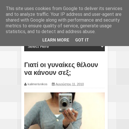
This site uses cookies from Google to deliver its services
and to analyze traffic. Your IP address and user-agent are
shared with Google along with performance and security
metrics to ensure quality of service, generate usage
statistics, and to detect and address abuse.
LEARN MORE
GOT IT
Γιατί οι γυναίκες θέλουν
να κάνουν σεξ;
kalimerisnikos
Αυγούστου 11, 2010