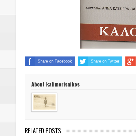
Βάιος Γκανής Δομοκός : Δύο μήν
Επικύρωση των αποτελεσμάτων 
ΔΙΑΚΟΠΕΣ ΡΕΥΜΑΤΟΣ ΣΤΗΝ Δ
ΕΙΔΩΛΙΑ Από ΠΡΟΕΡΝΑ Ναός Δ
ΤΟ ΙΕΡΟ ΤΗΣ ΘΕΑΣ ΔΗΜΗΤΡΑ
Share on Facebook
Share on Twitter
H MAXH ΣTO ΝΤΟΜΠΡΟΥΖΗ
About kalimerisnikos
Νεομοναστηριώτικα ...Λαϊκή Μαν
Βίντεο του Εφηβικού τμήματος 
ΕΚΔΗΛΩΣΗ ΤΟΥ ΣΥΛΛΟΓΟΥ Γ
RELATED POSTS