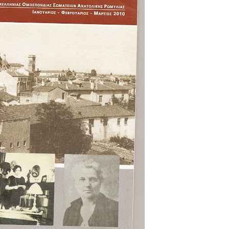
ομοκού.
το κάψιμο των χωριών της Λίμνης Πλαστήρα από Ιταλούς και
 Ελληνίδες με ρίζες απο τον Δομοκό που κυριαρχούν στο Παγκ
ς στο Διαγωνισμό Ιδεών - Hackathon που διοργανώνει η ΑΝ.ΚΑ 
ρωτότυπων ιδεών στους τομείς της περιβαλλοντικής βιωσιμότη
τώσεων της κλιματικής αλλαγής
ροπή του Δήμου Δομοκού
ΡΟΝΙΚΟΥ ΔΙΑΓΩΝΙΣΜΟΥ «ΛΕΙΤΟΥΡΓΙΑ ΒΙΟΚΑ ΧΥΤΑ ΔΟΜΟΚΟ