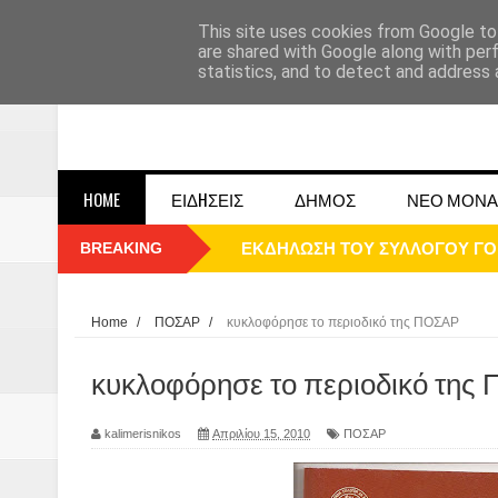
This site uses cookies from Google to 
are shared with Google along with per
statistics, and to detect and address 
HOME
ΕΙΔHΣΕΙΣ
ΔΗΜΟΣ
ΝΕΟ ΜΟΝΑ
BREAKING
ΠΑΡΕ΄ΛΑΣΗ 25ΗΣ 2025
ΚΑΛΗ ΧΡΟΝΙΑ 2025
Home
/
ΠΟΣΑΡ
/
κυκλοφόρησε το περιοδικό της ΠΟΣΑΡ
1948 ΜΑΝΤΑΣΙΑ ΔΟΜΟΚΟΥ
κυκλοφόρησε το περιοδικό της
ΟΙ ΕΚΔΗΛΩΣΕΙΣ ΤΟΥ ΔΗΜΟΥ ΔΟ
kalimerisnikos
Απριλίου 15, 2010
ΠΟΣΑΡ
Η εκτέλεση των αδελφών Παπαι