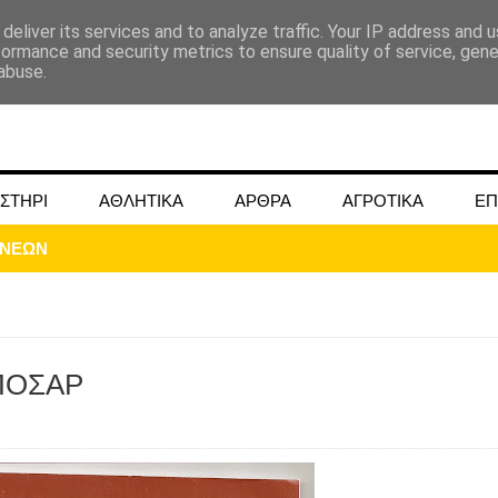
deliver its services and to analyze traffic. Your IP address and 
formance and security metrics to ensure quality of service, gen
abuse.
ΣΤΗΡΙ
ΑΘΛΗΤΙΚΑ
ΑΡΘΡΑ
ΑΓΡΟΤΙΚΑ
ΕΠ
 ΠΟΣΑΡ
ΜΟΚΟΥ ΓΙΑ ΜΑΙΟ ΚΑΙ ΙΟΥΝΙΟ 2024
ωάννου στην Ομβριακή Δομοκού την 1η Δεκέμβρη 1942