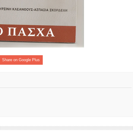
ες μετά τις πλημμύρες και κινδυνεύουμε να ξαναπλημμυρίσουμ
των δημοτικών εκλογών που έλαβαν χώρα την 8η Οκτωβρίου 
ΕΗ
ήμητρας
Σ ΣΤΗΝ ΠΡΟΕΡΝΑ ΣΤΟ ΝΕΟ ΜΟΝΑΣΤΉΡΙ
Share on Google Plus
τεία και έθιμα που χάνονται στον καιρό…
του Επιμορφωτικού στο Λεοντάρι!
ΟΝΕΩΝ