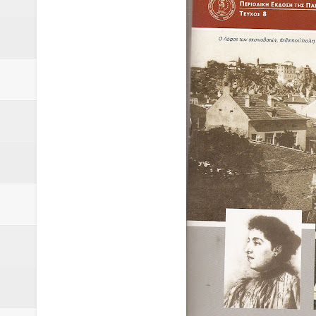
Δύο νέα μηχανήμτα στο Δήμο Δ
ΝΟΕΜΒΡΙΟΣ 1943 80 χρόνια από 
κατακτητές
Αδελφές Αλεξανδρή: Οι τρίδυμες
Πρωτάθλημα με την Αυστρία!
Ξεκινούν οι αιτήσεις συμμετοχή
τη διαμόρφωση - επεξεργασία π
ανθεκτικότητας έναντι των επιπ
Συνεδριάζει η οικονομική επιτ
ΠΡΟΚΗΡΥΞΗ ΑΝΟΙΚΤΟΥ ΗΛΕΚΤ