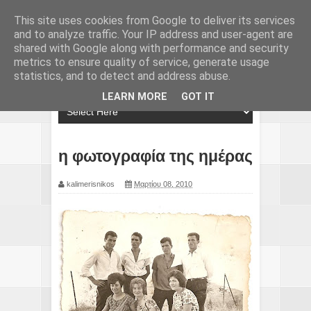
This site uses cookies from Google to deliver its services
and to analyze traffic. Your IP address and user-agent are
shared with Google along with performance and security
metrics to ensure quality of service, generate usage
statistics, and to detect and address abuse.
LEARN MORE
GOT IT
η φωτογραφία της ημέρας
kalimerisnikos
Μαρτίου 08, 2010