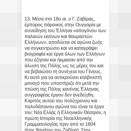
13. Μέσα στο 18ο αι. ο Γ. Ζαβίρας,
έμπορος πάροικος στην Ουγγαρία με
συνείδηση του Έλληνα «απογόνου των
παλαιών εκείνων και θαυμαστών
Ελλήνων», αποδύεται σε αγώνα ζωής
να συγκεντρώσει και να καταγράψει
βιογραφία και έργα όλων των Ελλήνων
που έζησαν και ήκμασαν από την
άλωση της Πόλης ως τις μέρες του και
να βεβαιώσει τη συνέχεια του Γένους.
Κι αυτό για να αντικρούσει καλβινιστή
μοναχό που υποστήριζε ότι μετά την
πτώση της Πόλης κανένας Έλληνας
συγγραφέας έργου δεν ανεδείχθη.
Καρπός αυτού του πολύχρονου και
πολυδάπανου αγώνα του είναι το έργο
του: Νέα Ελλάς ή Ελληνικόν Θέατρον, η
πρώτη Ιστορία της Νεοελληνικής
Γραμματολογίας πριν από το 1804
(έτος θανάτου του Ζαβίρα). Στον