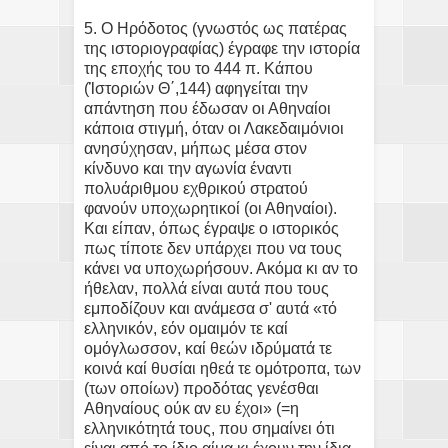
5. Ο Ηρόδοτος (γνωστός ως πατέρας
της ιστοριογραφίας) έγραφε την ιστορία
της εποχής του το 444 π. Κάπου
(Ἱστοριών Θ΄,144) αφηγείται την
απάντηση που έδωσαν οι Αθηναίοι
κάποια στιγμή, όταν οι Λακεδαιμόνιοι
ανησύχησαν, μήπως μέσα στον
κίνδυνο και την αγωνία έναντι
πολυάριθμου εχθρικού στρατού
φανούν υποχωρητικοί (οι Αθηναίοι).
Και είπαν, όπως έγραψε ο ιστορικός
πως τίποτε δεν υπάρχει που να τους
κάνει να υποχωρήσουν. Ακόμα κι αν το
ήθελαν, πολλά είναι αυτά που τους
εμποδίζουν και ανάμεσα σ' αυτά «τό
ελληνικόν, εόν ομαιμόν τε καί
ομόγλωσσον, καί θεών ιδρύματά τε
κοινά καί θυσίαι ηθεά τε ομότροπα, των
(των οποίων) προδότας γενέσθαι
Αθηναίους ούκ αν ευ έχοι» (=η
ελληνικότητά τους, που σημαίνει ότι