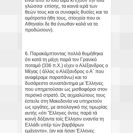
είναι από το ίδιο αίμα κι έχουν την ίδια
γλώσσα∙ επίσης, τα κοινά ιερά των
θεών τους και οι συναφείς θυσίες και τα
ομότροπα ήθη τους, στοιχεία που οι
Αθηναίοι δε θα ένιωθαν καλά να τα
προδώσουν).
6. Παρακάμπτοντας πολλά θυμήθηκα
ότι κατά τη μάχη παρά τον Γρανικό
ποταμό (336 π.Χ.) είχεν ο Αλέξανδρος ο
Μέγας ( άλλος ο Αλέξανδρος ο Α΄ που
αναφέραμε παραπάνω) και το
δυσάρεστο συναπάντημα με Έλληνες
που υπηρετούσαν ως μισθοφόροι στον
περσικό στρατό. Ως αιχμαλώτους τους
έστειλε στη Μακεδονία να υπηρετούν
ως εργάτες, με αιτιολογικό της τιμωρίας
αυτής «ότι Ἕλληνες όντες παρά τά
κοινή δόξαντα τοίς Ελλησιν εναντία τη
Ελλάδι υπέρ τών βαρβάρων
εμάχοντο». (αν και ήσαν Έλληνες