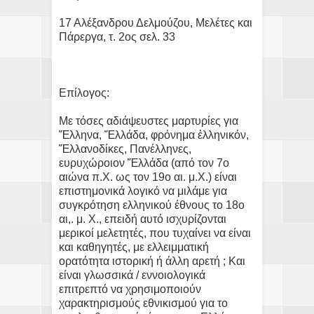
17 Αλέξανδρου Δελμούζου, Μελέτες και
Πάρεργα, τ. 2ος σελ. 33
Επίλογος:
Με τόσες αδιάψευστες μαρτυρίες για
Ἕλληνα, Ἕλλάδα, φρόνημα ἑλληνικόν,
Ἕλλανοδίκες, Πανέλληνες,
ευρυχώροιον Ἕλλάδα (από τον 7ο
αιώνα π.Χ. ως τον 19ο αι. μ.Χ.) είναι
επιστημονικά λογικό να μιλάμε για
συγκρότηση ελληνικού έθνους το 18ο
αι,. μ. Χ., επειδή αυτό ισχυρίζονται
μερικοί μελετητές, που τυχαίνει να είναι
και καθηγητές, με ελλειμματική
ορατότητα ιστορική ή άλλη αρετή ; Και
είναι γλωσσικά / εννοιολογικά
επιτρεπτό να χρησιμοποιούν
χαρακτηρισμούς εθνικισμού για το