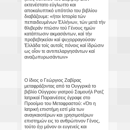
εκτενέστατο εύγλωττο και
αποκαλυπτικό υπότιτλο του βιβλίου
διαβάζουμε: «ήτοι Ιστορία τών
πεπαιδευμένων Ἑλλήνων, τών μετά τήν
θλιβεράν πτώσιν τού Γένους ημών
κατάπτωσιν ακμασάντων, καί τήν
προβεβηκείαν καί ψυχορραγούσαν
Ἑλλάδα τοίς αυτοῖς πόνοις καί ἱδρώσιν
ως οἷον τε αντιπελαργησάντων καί
αναζωπυρωσάντων»
Ο ίδιος ο Γεώργιος Ζαβίρας
μεταφράζοντας από τα Ουγγρικά το
βιβλίο Ούγγρου γιατρού Σαμουήλ Ρατζ
Ιατρικαί Παραινέσεις έγραφε στο
Προοίμιο του Μεταφραστού: «Ότι η
Ιατρική επιστήμη εστί μία των
αναγκαιοτέρων και χρησιμοτέρων
επιστημών εις το ανθρώπινον Γένος,
τούτο όχι μόνον οι ευγενείς και