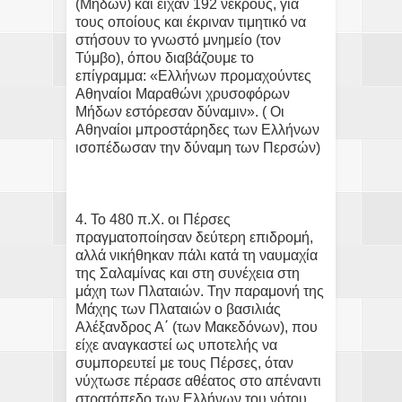
(Μήδων) και είχαν 192 νεκρούς, για
τους οποίους και έκριναν τιμητικό να
στήσουν το γνωστό μνημείο (τον
Τύμβο), όπου διαβάζουμε το
επίγραμμα: «Ελλήνων προμαχούντες
Αθηναίοι Μαραθώνι χρυσοφόρων
Μήδων εστόρεσαν δύναμιν». ( Οι
Αθηναίοι μπροστάρηδες των Ελλήνων
ισοπέδωσαν την δύναμη των Περσών)
4. Το 480 π.Χ. οι Πέρσες
πραγματοποίησαν δεύτερη επιδρομή,
αλλά νικήθηκαν πάλι κατά τη ναυμαχία
της Σαλαμίνας και στη συνέχεια στη
μάχη των Πλαταιών. Την παραμονή της
Μάχης των Πλαταιών ο βασιλιάς
Αλέξανδρος Α΄ (των Μακεδόνων), που
είχε αναγκαστεί ως υποτελής να
συμπορευτεί με τους Πέρσες, όταν
νύχτωσε πέρασε αθέατος στο απέναντι
στρατόπεδο των Ελλήνων του νότου