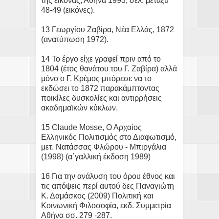
της εικόνας, Αθήνα 1993, σελ. μεταξύ
48-49 (εικόνες).
13 Γεωργίου Ζαβίρα, Νέα Ελλάς, 1872
(ανατύπωση 1972).
14 Το έργο είχε γραφεί πριν από το
1804 (έτος θανάτου του Γ. Ζαβίρα) αλλά
μόνο ο Γ. Κρέμος μπόρεσε να το
εκδώσει το 1872 παρακάμπτοντας
ποικίλες δυσκολίες και αντιρρήσεις
ακαδημαϊκών κύκλων.
15 Claude Mosse, Ο Αρχαίος
Ελληνικός Πολιτισμός στο Διαφωτισμό,
μετ. Νατάσσας Φλώρου - Μπιργάλια
(1998) (α΄γαλλική έκδοση 1989)
16 Για την ανάλυση του όρου έθνος και
τις απόψεις περί αυτού δες Παναγιώτη
Κ. Δαμάσκος (2009) Πολιτική και
Κοινωνική Φιλοσοφία, εκδ. Συμμετρία
Αθήνα σσ. 279 -287.