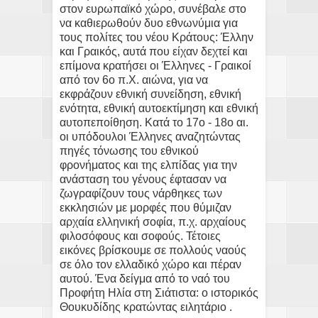
στον ευρωπαϊκό χώρο, συνέβαλε στο
να καθιερωθούν δυο εθνωνύμια για
τους πολίτες του νέου Κράτους: Έλλην
και Γραικός, αυτά που είχαν δεχτεί και
επίμονα κρατήσει οι Έλληνες - Γραικοί
από τον 6ο π.Χ. αιώνα, για να
εκφράζουν εθνική συνείδηση, εθνική
ενότητα, εθνική αυτοεκτίμηση και εθνική
αυτοπεποίθηση. Κατά το 17ο - 18ο αι.
οι υπόδουλοι Έλληνες αναζητώντας
πηγές τόνωσης του εθνικού
φρονήματος και της ελπίδας για την
ανάσταση του γένους έφτασαν να
ζωγραφίζουν τους νάρθηκες των
εκκλησιών με μορφές που θύμιζαν
αρχαία ελληνική σοφία, π.χ. αρχαίους
φιλοσόφους και σοφούς. Τέτοιες
εικόνες βρίσκουμε σε πολλούς ναούς
σε όλο τον ελλαδικό χώρο και πέραν
αυτού. Ένα δείγμα από το ναό του
Προφήτη Ηλία στη Σιάτιστα: ο ιστορικός
Θουκυδίδης κρατώντας ειλητάριο .