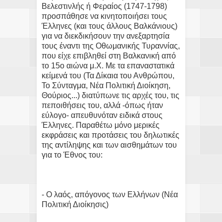
Βελεστινλής ή Φεραίος (1747-1798)
προσπάθησε να κινητοποιήσει τους
Έλληνες (και τους άλλους Βαλκάνιους)
για να διεκδικήσουν την ανεξαρτησία
τους έναντι της Οθωμανικής Τυραννίας,
που είχε επιβληθεί στη Βαλκανική από
το 15ο αιώνα μ.Χ. Με τα επαναστατικά
κείμενά του (Τα Δίκαια του Ανθρώπου,
Το Σύνταγμα, Νέα Πολιτική Διοίκηση,
Θούριος...) διατύπωνε τις αρχές του, τις
πεποιθήσεις του, αλλά -όπως ήταν
εύλογο- απευθυνόταν ειδικά στους
Έλληνες. Παραθέτω μόνο μερικές
εκφράσεις και προτάσεις του δηλωτικές
της αντίληψης και των αισθημάτων του
για το Έθνος του:
- Ο λαός, απόγονος των Ελλήνων (Νέα
Πολιτική Διοίκησις)