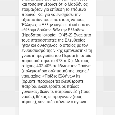
και τους ενημέρωσε ότι ο Μαρδόνιος
ετοιμαζόταν για επίθεση το επόμενο
πρωινό. Και για να ενισχύσει την
αξιοπιστίαν του είπε στους νότιους
Έλληνες: «Ελλην καγώ ειμί καί ουκ αν
εθέλοιμι δούλην ιδεῖν την Ελλάδα»
(Ηροδότου Ιστορίαι, Θ΄45-2) Ενας από
τους υπερασπιστές της Ελευθερίας
ήταν και ο Αισχύλος, ο οποίος με τον
ενθουσιασμό της νίκης εμπνεύστηκε τη
γνωστή τραγωδία του Πέρσαι (η οποία
παρουσιάστηκε το 473 π.Χ.). Με τους
στίχους 402-405 απέδωσε τον Παιάνα
(πολεμιστήριο σάλπισμα) της μάχης /
ναυμαχίας: «Παίδες Ελλήνων ίτε
(ορμάτε, προχωρείτε) ελευθερούτε
πατρίδα, ελευθερούτε δέ παίδας,
γυναίκας, θεών τε πατρώων έδη (τους
ναούς), θήκας τε προγόνων (τους
τάφους), νύν υπέρ πάντων ο αγών».