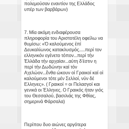
πολεμούσαν εναντίον της Ελλάδος
υπέρ των βαρβάρων)
7. Μία ακόμη ενδιαφέρουσα
πληροφορία του Αριστοτέλη οφείλω να
θυμίσω: «Ὁ καλούμενος ἐπί
Δευκαλίωνος κατακλυσμός.....περί τον
ελληνικόν εγένετο τόπον...περί τήν
Ἑλλάδα τήν αρχαίαν...αύτη δ'ἐστιν η
περί τήν Δωδώνην καί τόν
Αχελώον...ἔνθα ώκουν οἱ Γραικοί καί οἱ
καλούμενοι τότε μέν Σελλοί, νύν δέ
Ελληνες». ( Γραικοί = οι Πελασγοί και
γενικά οι Έλληνες. Ο Γραικός ήταν γιός
του Θεσσαλού, βασιλιάς της Φθίας,
σημερινά Φάρσαλα)
Περίπου δυο αιώνες αργότερα