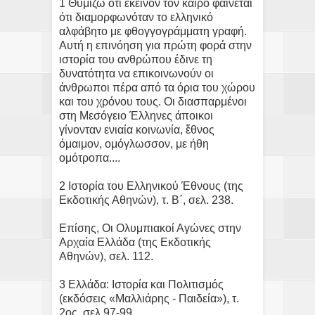
1 Θυμίζω ότι εκείνον τον καιρό φαίνεται
ότι διαμορφωνόταν το ελληνικό
αλφάβητο με φθογγογράμματη γραφή.
Αυτή η επινόηση για πρώτη φορά στην
ιστορία του ανθρώπου έδινε τη
δυνατότητα να επικοινωνούν οι
άνθρωποι πέρα από τα όρια του χώρου
και του χρόνου τους. Οι διασπαρμένοι
στη Μεσόγειο Έλληνες άποικοι
γίνονταν ενιαία κοινωνία, ἔθνος
όμαιμον, ομόγλωσσον, με ήθη
ομότροπα....
2 Ιστορία του Ελληνικού Έθνους (της
Εκδοτικής Αθηνών), τ. Β΄, σελ. 238.
Επίσης, Οι Ολυμπιακοί Αγώνες στην
Αρχαία Ελλάδα (της Εκδοτικής
Αθηνών), σελ. 112.
3 Ελλάδα: Ιστορία και Πολιτισμός
(εκδόσεις «Μαλλιάρης - Παιδεία»), τ.
2ος, σελ.97-99