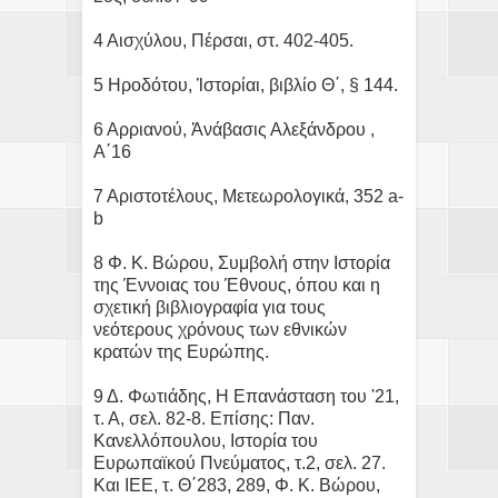
4 Αισχύλου, Πέρσαι, στ. 402-405.
5 Ηροδότου, Ἱστορίαι, βιβλίο Θ΄, § 144.
6 Αρριανού, Ἀνάβασις Αλεξάνδρου ,
Α΄16
7 Αριστοτέλους, Μετεωρολογικά, 352 a-
b
8 Φ. Κ. Βώρου, Συμβολή στην Ιστορία
της Έννοιας του Έθνους, όπου και η
σχετική βιβλιογραφία για τους
νεότερους χρόνους των εθνικών
κρατών της Ευρώπης.
9 Δ. Φωτιάδης, Η Επανάσταση του '21,
τ. Α, σελ. 82-8. Επίσης: Παν.
Κανελλόπουλου, Ιστορία του
Ευρωπαϊκού Πνεύματος, τ.2, σελ. 27.
Και ΙΕΕ, τ. Θ΄283, 289, Φ. Κ. Βώρου,