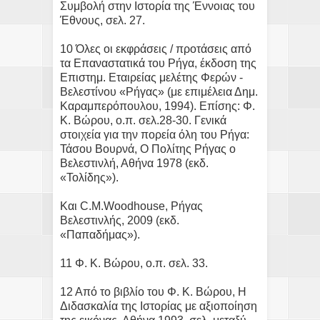
Συμβολή στην Ιστορία της Έννοιας του
Έθνους, σελ. 27.
10 Όλες οι εκφράσεις / προτάσεις από
τα Επαναστατικά του Ρήγα, έκδοση της
Επιστημ. Εταιρείας μελέτης Φερών -
Βελεστίνου «Ρήγας» (με επιμέλεια Δημ.
Καραμπερόπουλου, 1994). Επίσης: Φ.
Κ. Βώρου, ο.π. σελ.28-30. Γενικά
στοιχεία για την πορεία όλη του Ρήγα:
Τάσου Βουρνά, Ο Πολίτης Ρήγας ο
Βελεστινλή, Αθήνα 1978 (εκδ.
«Τολίδης»).
Και C.M.Woodhouse, Ρήγας
Βελεστινλής, 2009 (εκδ.
«Παπαδήμας»).
11 Φ. Κ. Βώρου, ο.π. σελ. 33.
12 Από το βιβλίο του Φ. Κ. Βώρου, Η
Διδασκαλία της Ιστορίας με αξιοποίηση