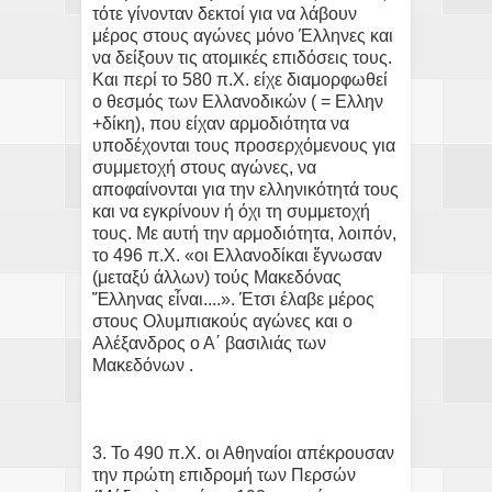
τότε γίνονταν δεκτοί για να λάβουν
μέρος στους αγώνες μόνο Έλληνες και
να δείξουν τις ατομικές επιδόσεις τους.
Και περί το 580 π.Χ. είχε διαμορφωθεί
ο θεσμός των Ελλανοδικών ( = Ελλην
+δίκη), που είχαν αρμοδιότητα να
υποδέχονται τους προσερχόμενους για
συμμετοχή στους αγώνες, να
αποφαίνονται για την ελληνικότητά τους
και να εγκρίνουν ή όχι τη συμμετοχή
τους. Με αυτή την αρμοδιότητα, λοιπόν,
το 496 π.Χ. «οι Ελλανοδίκαι ἔγνωσαν
(μεταξύ άλλων) τούς Μακεδόνας
Ἕλληνας εἶναι....». Έτσι έλαβε μέρος
στους Ολυμπιακούς αγώνες και ο
Αλέξανδρος ο Α΄ βασιλιάς των
Μακεδόνων .
3. Το 490 π.Χ. οι Αθηναίοι απέκρουσαν
την πρώτη επιδρομή των Περσών