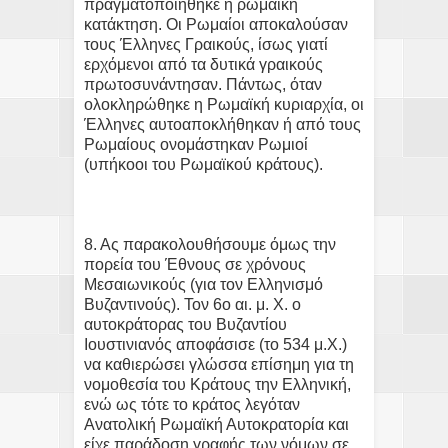
πραγματοποιήθηκε η ρωμαϊκή
κατάκτηση. Οι Ρωμαίοι αποκαλούσαν
τους Έλληνες Γραικούς, ίσως γιατί
ερχόμενοι από τα δυτικά γραικούς
πρωτοσυνάντησαν. Πάντως, όταν
ολοκληρώθηκε η Ρωμαϊκή κυριαρχία, οι
Έλληνες αυτοαποκλήθηκαν ή από τους
Ρωμαίους ονομάστηκαν Ρωμιοί
(υπήκοοι του Ρωμαϊκού κράτους).
8. Ας παρακολουθήσουμε όμως την
πορεία του Έθνους σε χρόνους
Μεσαιωνικούς (για τον Ελληνισμό
Βυζαντινούς). Τον 6ο αι. μ. Χ. ο
αυτοκράτορας του Βυζαντίου
Ιουστινιανός αποφάσισε (το 534 μ.Χ.)
να καθιερώσει γλώσσα επίσημη για τη
νομοθεσία του Κράτους την Ελληνική,
ενώ ως τότε το κράτος λεγόταν
Ανατολική Ρωμαϊκή Αυτοκρατορία και
είχε παράδοση γραφής των νόμων σε