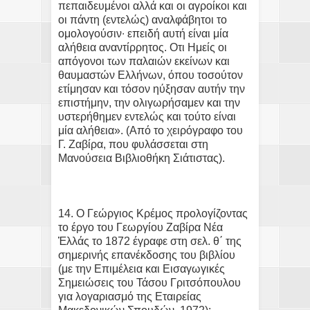
πεπαιδευμένοι αλλά και οι αγροίκοι και
οι πάντη (εντελώς) αναλφάβητοι το
ομολογούσιν∙ επειδή αυτή είναι μία
αλήθεια αναντίρρητος. Οτι Ημείς οι
απόγονοι των παλαιών εκείνων και
θαυμαστών Ελλήνων, όπου τοσούτον
ετίμησαν και τόσον ηύξησαν αυτήν την
επιστήμην, την ολιγωρήσαμεν και την
υστερήθημεν εντελώς και τούτο είναι
μία αλήθεια». (Από το χειρόγραφο του
Γ. Ζαβίρα, που φυλάσσεται στη
Μανούσεια Βιβλιοθήκη Σιάτιστας).
14. Ο Γεώργιος Κρέμος προλογίζοντας
το έργο του Γεωργίου Ζαβίρα Νέα
Ἑλλάς το 1872 έγραφε στη σελ. θ΄ της
σημερινής επανέκδοσης του βιβλίου
(με την Επιμέλεια και Εισαγωγικές
Σημειώσεις του Τάσου Γριτσόπουλου
για λογαριασμό της Εταιρείας