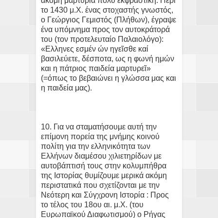
ακόμη μαρτυρία πολύ εκφραστική. Περί
το 1430 μ.Χ. ένας στοχαστής γνωστός,
ο Γεώργιος Γεμιστός (Πλήθων), έγραψε
ένα υπόμνημα προς τον αυτοκράτορά
του (τον προτελευταίο Παλαιολόγο):
«Ελληνες εσμέν ών ηγεῖσθε καί
βασιλεύετε, δέσποτα, ως η φωνή ημών
και η πάτριος παιδεία μαρτυρεῖ»
(=όπως το βεβαιώνει η γλώσσα μας και
η παιδεία μας).
10. Για να σταματήσουμε αυτή την
επίμονη πορεία της μνήμης κοινού
πολίτη για την ελληνικότητα των
Ελλήνων διαμέσου χιλιετηρίδων με
αυτοβάπτισή τους στην κολυμπήθρα
της Ιστορίας θυμίζουμε μερικά ακόμη
περιστατικά που σχετίζονται με την
Νεότερη και Σύγχρονη Ιστορία : Προς
το τέλος του 18ου αι. μ.Χ. (του
Ευρωπαϊκού Διαφωτισμού) ο Ρήγας