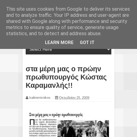
This site uses cookies from Google to deliver its services
and to analyze traffic. Your IP address and user-agent are
shared with Google along with performance and security
metrics to ensure quality of service, generate usage
statistics, and to detect and address abuse.
LEARN MORE
GOT IT
στα μέρη μας ο πρώην
πρωθυπουργός Κώστας
Καραμανλής!!
kalimerisnikos
Οκτωβρίου 25, 2009