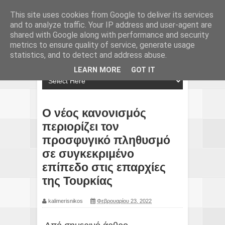
This site uses cookies from Google to deliver its services
and to analyze traffic. Your IP address and user-agent are
shared with Google along with performance and security
metrics to ensure quality of service, generate usage
statistics, and to detect and address abuse.
LEARN MORE
GOT IT
Ο νέος κανονισμός
περιορίζει τον
προσφυγικό πληθυσμό
σε συγκεκριμένο
επίπεδο στις επαρχίες
της Τουρκίας
kalimerisnikos
Φεβρουαρίου 23, 2022