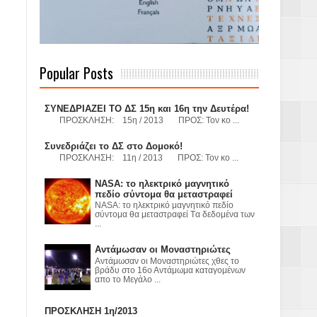
 Γερμανούς
Popular Posts
όσμιο
ΣΥΝΕΔΡΙΑΖΕΙ ΤΟ ΔΣ 15η και 16η την Δευτέρα!
ΠΡΟΣΚΛΗΣΗ: 15η / 2013 ΠΡΟΣ: Τον κο ...
Συνεδριάζει το ΔΣ στο Δομοκό!
ΠΡΟΣΚΛΗΣΗ: 11η / 2013 ΠΡΟΣ: Τον κο ...
Α.Ε. με σκοπό
NASA: το ηλεκτρικό μαγνητικό
τας και
πεδίο σύντομα θα μεταστραφεί
NASA: το ηλεκτρικό μαγνητικό πεδίο
σύντομα θα μεταστραφεί Tα δεδομένα των
...
Αντάμωσαν οι Μοναστηριώτες
Αντάμωσαν οι Μοναστηριώτες χθες το
βράδυ στο 16ο Αντάμωμα καταγομένων
απο το Μεγάλο ...
Υ– ΧΥΤΑ»
ΠΡΟΣΚΛΗΣΗ 1η/2013