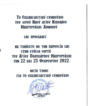
ομοκού.
το κάψιμο των χωριών της Λίμνης Πλαστήρα από Ιταλούς και
 Ελληνίδες με ρίζες απο τον Δομοκό που κυριαρχούν στο Παγκ
ς στο Διαγωνισμό Ιδεών - Hackathon που διοργανώνει η ΑΝ.ΚΑ 
ρωτότυπων ιδεών στους τομείς της περιβαλλοντικής βιωσιμότη
τώσεων της κλιματικής αλλαγής
ροπή του Δήμου Δομοκού
ΡΟΝΙΚΟΥ ΔΙΑΓΩΝΙΣΜΟΥ «ΛΕΙΤΟΥΡΓΙΑ ΒΙΟΚΑ ΧΥΤΑ ΔΟΜΟΚΟ