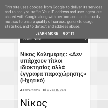
This site uses cookies from Google to deliver its services
and to analyze traffic. Your IP address and user-agent are
shared with Google along with performance and security
metrics to ensure quality of service, generate usage
statistics, and to detect and address abuse.
LEARN MORE
GOT IT
Νίκος Καλημέρης: «Δεν
υπάρχουν τίτλοι
ιδιοκτησίας αλλά
έγγραφα παραχώρησης»
(Ηχητικό)
kalimerisnikos
Ιουλίου 15, 2020
Νίκος