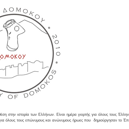
ομοκού.
το κάψιμο των χωριών της Λίμνης Πλαστήρα από Ιταλούς και
 Ελληνίδες με ρίζες απο τον Δομοκό που κυριαρχούν στο Παγκ
ς στο Διαγωνισμό Ιδεών - Hackathon που διοργανώνει η ΑΝ.ΚΑ 
ρωτότυπων ιδεών στους τομείς της περιβαλλοντικής βιωσιμότη
τώσεων της κλιματικής αλλαγής
ροπή του Δήμου Δομοκού
θέση στην ιστορία των Ελλήνων. Είναι ημέρα γιορτής για όλους τους Έλλην
ΡΟΝΙΚΟΥ ΔΙΑΓΩΝΙΣΜΟΥ «ΛΕΙΤΟΥΡΓΙΑ ΒΙΟΚΑ ΧΥΤΑ ΔΟΜΟΚΟ
ς για όλους τους επώνυμους και ανώνυμους ήρωες που
δημιούργησαν το Έπ