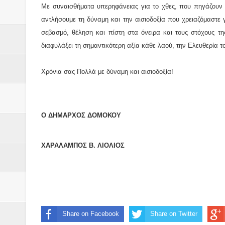
Βάιος Γκανής Δομοκός : Δύο μήν
Με συναισθήματα υπερηφάνειας για το χθες, που πηγάζουν
αντλήσουμε τη δύναμη και την αισιοδοξία που χρειαζόμαστε 
Επικύρωση των αποτελεσμάτων 
σεβασμό, θέληση και πίστη στα όνειρα και τους στόχους τη
διαφυλάξει τη σημαντικότερη αξία κάθε λαού, την Ελευθερία τ
ΔΙΑΚΟΠΕΣ ΡΕΥΜΑΤΟΣ ΣΤΗΝ Δ
ΕΙΔΩΛΙΑ Από ΠΡΟΕΡΝΑ Ναός Δ
Χρόνια σας Πολλά με δύναμη και αισιοδοξία!
ΤΟ ΙΕΡΟ ΤΗΣ ΘΕΑΣ ΔΗΜΗΤΡΑ
H MAXH ΣTO ΝΤΟΜΠΡΟΥΖΗ
Ο ΔΗΜΑΡΧΟΣ ΔΟΜΟΚΟΥ
Νεομοναστηριώτικα ...Λαϊκή Μαν
ΧΑΡΑΛΑΜΠΟΣ Β. ΛΙΟΛΙΟΣ
Βίντεο του Εφηβικού τμήματος 
ΕΚΔΗΛΩΣΗ ΤΟΥ ΣΥΛΛΟΓΟΥ Γ
Share on Facebook
Share on Twitter