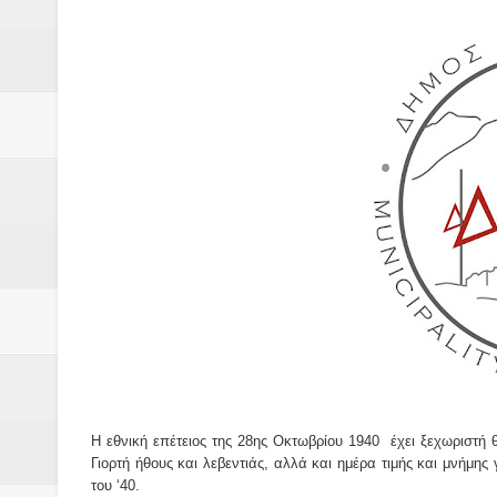
Δύο νέα μηχανήμτα στο Δήμο Δ
ΝΟΕΜΒΡΙΟΣ 1943 80 χρόνια από 
κατακτητές
Αδελφές Αλεξανδρή: Οι τρίδυμες
Πρωτάθλημα με την Αυστρία!
Ξεκινούν οι αιτήσεις συμμετοχή
τη διαμόρφωση - επεξεργασία π
ανθεκτικότητας έναντι των επιπ
Συνεδριάζει η οικονομική επιτ
Η εθνική επέτειος της 28ης Οκτωβρίου 1940
έχει ξεχωριστή 
ΠΡΟΚΗΡΥΞΗ ΑΝΟΙΚΤΟΥ ΗΛΕΚΤ
Γιορτή ήθους και λεβεντιάς, αλλά και ημέρα τιμής και μνήμη
του ‘40.