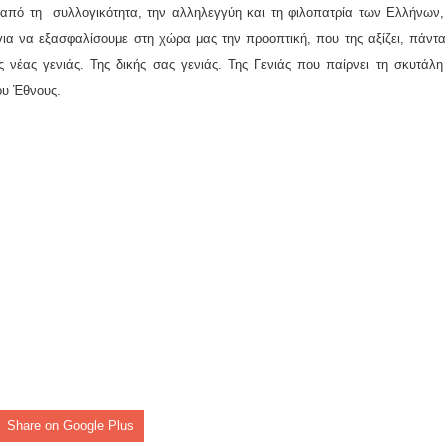
ες μετά τις πλημμύρες και κινδυνεύουμε να ξαναπλημμυρίσουμ
 από τη
συλλογικότητα, την αλληλεγγύη και τη φιλοπατρία των Ελλήνων,
για να εξασφαλίσουμε στη χώρα μας την προοπτική, που της αξίζει, πάντα
των δημοτικών εκλογών που έλαβαν χώρα την 8η Οκτωβρίου 
ς νέας γενιάς. Της δικής σας γενιάς. Της Γενιάς που παίρνει τη σκυτάλη
ου Έθνους.
ΕΗ
ήμητρας
Σ ΣΤΗΝ ΠΡΟΕΡΝΑ ΣΤΟ ΝΕΟ ΜΟΝΑΣΤΉΡΙ
τεία και έθιμα που χάνονται στον καιρό…
του Επιμορφωτικού στο Λεοντάρι!
ΟΝΕΩΝ
Share on Google Plus