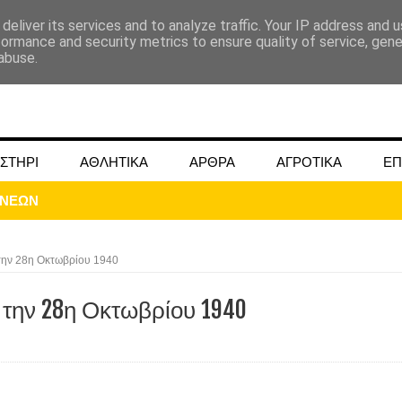
deliver its services and to analyze traffic. Your IP address and 
formance and security metrics to ensure quality of service, gen
abuse.
ΣΤΗΡΙ
ΑΘΛΗΤΙΚΑ
ΑΡΘΡΑ
ΑΓΡΟΤΙΚΑ
ΕΠ
την 28η Οκτωβρίου 1940
την 28η Οκτωβρίου 1940
ΜΟΚΟΥ ΓΙΑ ΜΑΙΟ ΚΑΙ ΙΟΥΝΙΟ 2024
ωάννου στην Ομβριακή Δομοκού την 1η Δεκέμβρη 1942