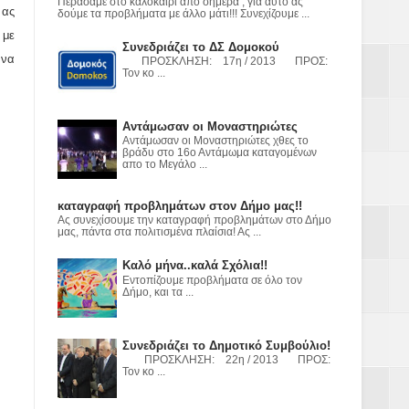
ε
Περάσαμε στο καλοκαίρι από σήμερα , για αυτό ας
 ας
δούμε τα προβλήματα με άλλο μάτι!!! Συνεχίζουμε ...
 με
2023
Συνεδριάζει το ΔΣ Δομοκού
 να
ΠΡΟΣΚΛΗΣΗ: 17η / 2013 ΠΡΟΣ:
Τον κο ...
Αντάμωσαν οι Μοναστηριώτες
Αντάμωσαν οι Μοναστηριώτες χθες το
βράδυ στο 16ο Αντάμωμα καταγομένων
απο το Μεγάλο ...
καταγραφή προβλημάτων στον Δήμο μας!!
Ας συνεχίσουμε την καταγραφή προβλημάτων στο Δήμο
μας, πάντα στα πολιτισμένα πλαίσια! Ας ...
Καλό μήνα..καλά Σχόλια!!
Εντοπίζουμε προβλήματα σε όλο τον
Δήμο, και τα ...
Συνεδριάζει το Δημοτικό Συμβούλιο!
ΠΡΟΣΚΛΗΣΗ: 22η / 2013 ΠΡΟΣ:
Τον κο ...