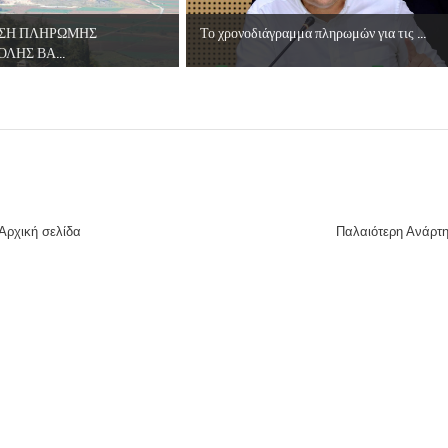
ες μετά τις πλημμύρες και κινδυνεύουμε να ξαναπλημμυρίσουμ
ΣΗ ΠΛΗΡΩΜΗΣ
Το χρονοδιάγραμμα πληρωμών για τις ...
ΛΗΣ ΒΑ...
των δημοτικών εκλογών που έλαβαν χώρα την 8η Οκτωβρίου 
ΕΗ
ήμητρας
Σ ΣΤΗΝ ΠΡΟΕΡΝΑ ΣΤΟ ΝΕΟ ΜΟΝΑΣΤΉΡΙ
Αρχική σελίδα
Παλαιότερη Ανάρτ
τεία και έθιμα που χάνονται στον καιρό…
του Επιμορφωτικού στο Λεοντάρι!