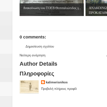
Βάιος Γκανής Δομοκός : Δύο μήν
Ανακοίνωση του ΤΟΕΒ Θεσσαλιώτιδος γ...
ΑΝΑΚΟΙΝΩ
ΠΡΟΚΑΤΑΒΟ
Επικύρωση των αποτελεσμάτων 
ΔΙΑΚΟΠΕΣ ΡΕΥΜΑΤΟΣ ΣΤΗΝ Δ
ΕΙΔΩΛΙΑ Από ΠΡΟΕΡΝΑ Ναός Δ
0 comments:
ΤΟ ΙΕΡΟ ΤΗΣ ΘΕΑΣ ΔΗΜΗΤΡΑ
Δημοσίευση σχολίου
Νεότερη ανάρτηση
H MAXH ΣTO ΝΤΟΜΠΡΟΥΖΗ
Author Details
Νεομοναστηριώτικα ...Λαϊκή Μαν
Πληροφορίες
Βίντεο του Εφηβικού τμήματος 
kalimerisnikos
Προβολή πλήρους προφίλ