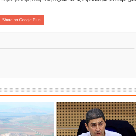
ομοκού.
το κάψιμο των χωριών της Λίμνης Πλαστήρα από Ιταλούς και
Share on Google Plus
 Ελληνίδες με ρίζες απο τον Δομοκό που κυριαρχούν στο Παγκ
ς στο Διαγωνισμό Ιδεών - Hackathon που διοργανώνει η ΑΝ.ΚΑ 
ρωτότυπων ιδεών στους τομείς της περιβαλλοντικής βιωσιμότη
τώσεων της κλιματικής αλλαγής
ροπή του Δήμου Δομοκού
ΡΟΝΙΚΟΥ ΔΙΑΓΩΝΙΣΜΟΥ «ΛΕΙΤΟΥΡΓΙΑ ΒΙΟΚΑ ΧΥΤΑ ΔΟΜΟΚΟ