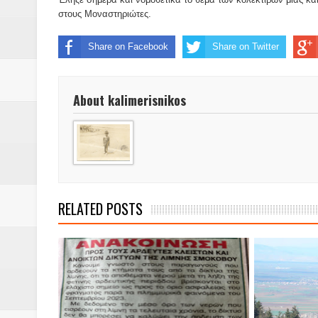
Δύο νέα μηχανήμτα στο Δήμο Δ
στους Μοναστηριώτες.
ΝΟΕΜΒΡΙΟΣ 1943 80 χρόνια από 
Share on Facebook
Share on Twitter
κατακτητές
About kalimerisnikos
Αδελφές Αλεξανδρή: Οι τρίδυμες
Πρωτάθλημα με την Αυστρία!
Ξεκινούν οι αιτήσεις συμμετοχή
τη διαμόρφωση - επεξεργασία π
RELATED POSTS
ανθεκτικότητας έναντι των επιπ
Συνεδριάζει η οικονομική επιτ
ΠΡΟΚΗΡΥΞΗ ΑΝΟΙΚΤΟΥ ΗΛΕΚΤ