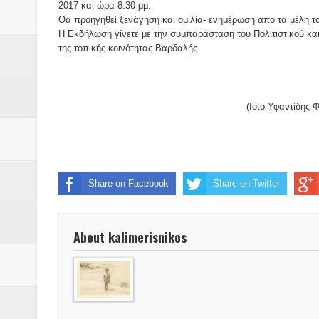
Βάιος Γκανής Δομοκός : Δύο μήν
2017 και ώρα 8:30 μμ.
Θα προηγηθεί ξενάγηση και ομιλία- ενημέρωση απο τα μέλη τ
Επικύρωση των αποτελεσμάτων 
Η Εκδήλωση γίνετε με την συμπαράσταση του Πολιτιστικού κ
της τοπικής κοινότητας Βαρδαλής.
ΔΙΑΚΟΠΕΣ ΡΕΥΜΑΤΟΣ ΣΤΗΝ Δ
ΕΙΔΩΛΙΑ Από ΠΡΟΕΡΝΑ Ναός Δ
(foto Υφαντίδης Φώτη
ΤΟ ΙΕΡΟ ΤΗΣ ΘΕΑΣ ΔΗΜΗΤΡΑ
H MAXH ΣTO ΝΤΟΜΠΡΟΥΖΗ
Share on Facebook
Share on Twitter
Νεομοναστηριώτικα ...Λαϊκή Μαν
Βίντεο του Εφηβικού τμήματος 
About kalimerisnikos
ΕΚΔΗΛΩΣΗ ΤΟΥ ΣΥΛΛΟΓΟΥ Γ