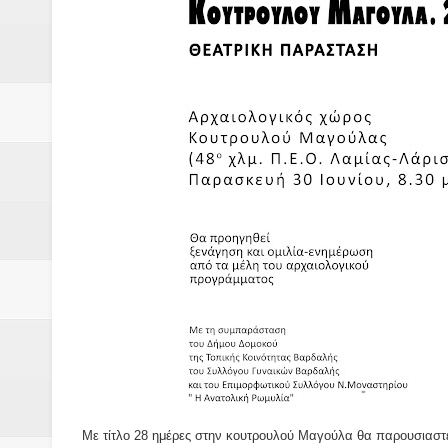
Δύο νέα μηχανήμτα στο Δήμο Δ
ΝΟΕΜΒΡΙΟΣ 1943 80 χρόνια από 
κατακτητές
Αδελφές Αλεξανδρή: Οι τρίδυμες
Πρωτάθλημα με την Αυστρία!
Ξεκινούν οι αιτήσεις συμμετοχή
τη διαμόρφωση - επεξεργασία π
ανθεκτικότητας έναντι των επιπ
Συνεδριάζει η οικονομική επιτ
ΠΡΟΚΗΡΥΞΗ ΑΝΟΙΚΤΟΥ ΗΛΕΚΤ
Με τίτλο 28 ημέρες στην κουτρουλού Μαγούλα θα παρουσιαστ