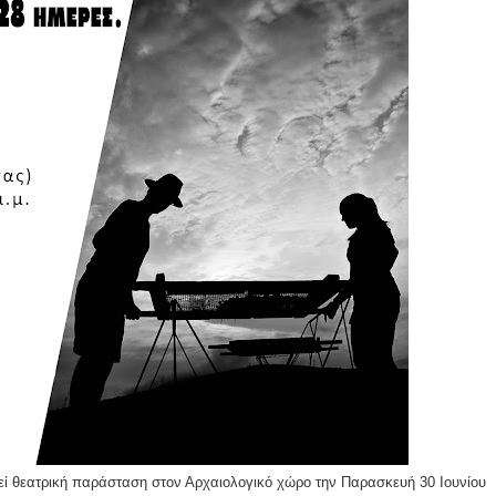
ομοκού.
το κάψιμο των χωριών της Λίμνης Πλαστήρα από Ιταλούς και
 Ελληνίδες με ρίζες απο τον Δομοκό που κυριαρχούν στο Παγκ
ς στο Διαγωνισμό Ιδεών - Hackathon που διοργανώνει η ΑΝ.ΚΑ 
ρωτότυπων ιδεών στους τομείς της περιβαλλοντικής βιωσιμότη
τώσεων της κλιματικής αλλαγής
ροπή του Δήμου Δομοκού
ΡΟΝΙΚΟΥ ΔΙΑΓΩΝΙΣΜΟΥ «ΛΕΙΤΟΥΡΓΙΑ ΒΙΟΚΑ ΧΥΤΑ ΔΟΜΟΚΟ
εί θεατρική παράσταση στον Αρχαιολογικό χώρο την Παρασκευή 30 Ιουνίου