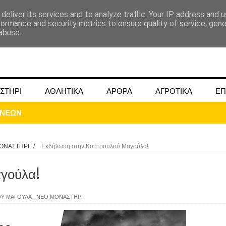
deliver its services and to analyze traffic. Your IP address and 
formance and security metrics to ensure quality of service, gen
abuse.
ΣΤΗΡΙ
ΑΘΛΗΤΙΚΑ
ΑΡΘΡΑ
ΑΓΡΟΤΙΚΑ
ΕΠ
ΟΝΑΣΤΗΡΙ
/
Εκδήλωση στην Κουτρουλού Μαγούλα!
γούλα!
ΜΟΚΟΥ ΓΙΑ ΜΑΙΟ ΚΑΙ ΙΟΥΝΙΟ 2024
Υ ΜΑΓΟΥΛΑ
,
ΝΕΟ ΜΟΝΑΣΤΗΡΙ
ωάννου στην Ομβριακή Δομοκού την 1η Δεκέμβρη 1942