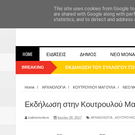
This site uses cookies from Google to 
are shared with Google along with per
statistics, and to detect and address 
HOME
ΕΙΔHΣΕΙΣ
ΔΗΜΟΣ
ΝΕΟ ΜΟΝΑ
BREAKING
ΠΑΡΕ΄ΛΑΣΗ 25ΗΣ 2025
ΚΑΛΗ ΧΡΟΝΙΑ 2025
Home
/
ΑΡΧΑΙΟΛΟΓΙΑ
/
ΚΟΥΤΡΟΥΛΟΥ ΜΑΓΟΥΛΑ
/
ΝΕΟ Μ
1948 ΜΑΝΤΑΣΙΑ ΔΟΜΟΚΟΥ
Εκδήλωση στην Κουτρουλού Μα
ΟΙ ΕΚΔΗΛΩΣΕΙΣ ΤΟΥ ΔΗΜΟΥ ΔΟ
kalimerisnikos
Ιουνίου 28, 2017
ΑΡΧΑΙΟΛΟΓΙΑ
,
ΚΟΥΤΡΟΥΛΟ
Η εκτέλεση των αδελφών Παπαι