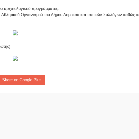
ες μετά τις πλημμύρες και κινδυνεύουμε να ξαναπλημμυρίσουμ
ου αρχαιολογικού προγράμματος.
των δημοτικών εκλογών που έλαβαν χώρα την 8η Οκτωβρίου 
αι Αθλητικού Οργανισμού του Δήμου Δομοκού και τοπικών Συλλόγων καθώς κ
ΕΗ
ήμητρας
ς)
Σ ΣΤΗΝ ΠΡΟΕΡΝΑ ΣΤΟ ΝΕΟ ΜΟΝΑΣΤΉΡΙ
Share on Google Plus
τεία και έθιμα που χάνονται στον καιρό…
του Επιμορφωτικού στο Λεοντάρι!
ΟΝΕΩΝ