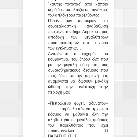
"καυτής πατάτας" από κάποιο
κορόιδο που ελπίζει σε συνήθειες
του απλόχερου παρελθόντος
Πέραν των ανώτερων μια
σουρεαλιαστικη αναβάθμιση
περιμένει τον δήμο Δομοκού προς
αποδοχή των μεγαλύτερων
προσωπικοτήτων από το χώρο
των εγκληματιών .
Αναμένεται ο ερχομός του
κουφοντινα, του ξηρού κλπ που
με την μεγάλη φήμη και τους
συναισθηματικους δεσμούς που
τους δένει με την περιοχή μας
αναμένεται να δώσουν μεγάλη
ώθηση στην ανάπτυξη στην
περιοχή μας
«Πεπρωμενο φυγειν αδυνατον»
……...καιρός λοιπόν να αρχίσει ο
κόσμος να μαθαίνει όλη την
αληθεια για τις μεγάλες φούσκες
του παρελθόντος που εχει
προαναγγείλει Ο
ΠΑΡΑΤΗΡΗΤΗΣ