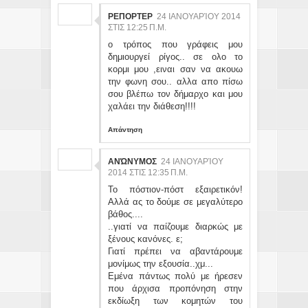
ΡΕΠΟΡΤΕΡ
24 ΙΑΝΟΥΑΡΊΟΥ 2014
ΣΤΙΣ 12:25 Π.Μ.
ο τρόπος που γράφεις μου
δημιουργεί ρίγος.. σε ολο το
κορμι μου ,ειναι σαν να ακουω
την φωνη σου.. αλλα απο πίσω
σου βλέπω τον δήμαρχο και μου
χαλάει την διάθεση!!!!
Απάντηση
ΑΝΏΝΥΜΟΣ
24 ΙΑΝΟΥΑΡΊΟΥ
2014 ΣΤΙΣ 12:35 Π.Μ.
Το πόστιον-πόστ εξαιρετικόν!
Αλλά ας το δούμε σε μεγαλύτερο
βάθος....
..γιατί να παίζουμε διαρκώς με
ξένους κανόνες. ε;
Γιατί πρέπει να αβαντάρουμε
μονίμως την εξουσία..χμ...
Εμένα πάντως πολύ με ήρεσεν
που άρχισα προπόνηση στην
εκδίωξη των κομητών του