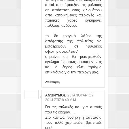
αυτοί που έφτιαξαν τις φυλακές
σε απόσταση ενος χιλιομέτρου
απο κατοικημενες περιοχές και
παιδικές χαρές εγκυμονεί
πολλούς κινδύνους.
το δε τραγικό λάθος της
απόφασης της πολιτείας να
μετατρέψουν σε "φυλακές
υψίστης ασφαλείας"
σημαίνει οτι θα μεταφερθούν
εγκληματίες οπως ο κουφοντινας
και ο ξηρος κλπ πράγμα
επικίνδυνο για την περιοχη μας.
Απάντηση
ΑΝΏΝΥΜΟΣ
23 ΙΑΝΟΥΑΡΊΟΥ
2014 ΣΤΙΣ 8:40 Μ.Μ.
Για τις φυλακές και για αυτούς
που τις έφεραν....
Στο κάπως, νοσηρή η φαντασία
τους, αλλά χαριτωμένη βρε παιδί
μου!