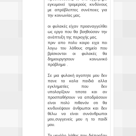
εγκυμονεί τρομερούς κινδύνους
με απρόβλεπτες συνέπειες για
την κοινωνίας μας.
οι φυλακές είχαν προαναγγελθει
ως εργα που θα βοηθούσαν την
ανάπτυξη της περιοχής μας.
πριν απο πολυ καιρο ειχα πει
λογω του λάθους σημείο που
βρίσκονται οι φυλακές θα
δημιουργησουν κοινωνικό
πρόβλημα .
Σε μια φυλακή αγαπητε μου δεν
πανε τα καλα παιδιά αλλα
εγκληματίες που δεν
υπολογίζουν τιποτα και αν
προσπαθήσουν να αποδράσουν
είναι πολύ πιθανόν οτι θα
κινδυνέψουν άνθρωποι και δεν
θέλω να είναι συνάνθρωποι
μου,συγγενείς μου η το παιδί
μου.
Το μεγάλο λάθος που διέπραξαν