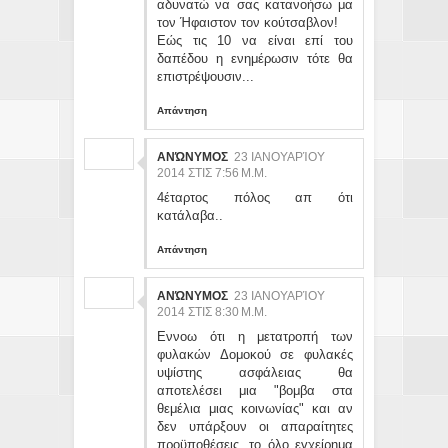
αδυνατώ να σας κατανοήσω μα
τον Ήφαιστον τον κούτσαβλον!
Εώς τις 10 να είναι επί του
δαπέδου η ενημέρωσιν τότε θα
επιστρέψουσιν...
Απάντηση
ΑΝΏΝΥΜΟΣ
23 ΙΑΝΟΥΑΡΊΟΥ
2014 ΣΤΙΣ 7:56 Μ.Μ.
4έταρτος πόλος απ ότι
κατάλαβα..
Απάντηση
ΑΝΏΝΥΜΟΣ
23 ΙΑΝΟΥΑΡΊΟΥ
2014 ΣΤΙΣ 8:30 Μ.Μ.
Εννοω ότι η μετατροπή των
φυλακών Δομοκού σε φυλακές
υψίστης ασφάλειας θα
αποτελέσει μια "βομβα στα
θεμέλια μιας κοινωνίας" και αν
δεν υπάρξουν οι απαραίτητες
προϋποθέσεις, το όλο εγχείρημα