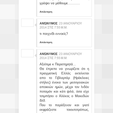
γράψει να μάθουμε............
Απάντηση
ΑΝΏΝΥΜΟΣ
23 ΙΑΝΟΥΑΡΊΟΥ
2014 ΣΤΙΣ 7:55 Μ.Μ.
τι παιχνίδι εννοείς?
Απάντηση
ΑΝΏΝΥΜΟΣ
23 ΙΑΝΟΥΑΡΊΟΥ
2014 ΣΤΙΣ 7:55 Μ.Μ.
Αξιότιμε κ Παρατηρητά...
Θα έπρεπε να γνωρίζετε ότι η
πραγματική Ελλάς εκτείνεται
απο το Γιβλαρτάρ (Ηράκλειες
στήλες) ένεκα των μεσογειακών
αποικιών ημών, μέχρι τον Ινδόν
ποταμόν και κάτι ψιλά, όσα είχε
τσιμπήσει ο Αλέκος ο Μακεδών
δλδ.
Που το παράξενον και γιατί
εκφράζεστε τοιουτοτρόπως,