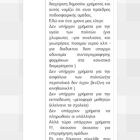
διαχείριση δημοσίου χρήματος και
αυτός νομίζει ότι είναι πρόεδρος
ποδοσφαιρικής ομάδας.
Εδώ και ένα χρονο μας ελεγε:
Δεν υπήρχαν χρήματα για την
υγεία των πολιτών (για
χλωριωτες –για αναλυσεις και
γεωτρήσεις ποσιμου νερού κλπ -
για διαδυκτυο διοτι υπαρχει
αδυναμία συνταγογραφησης
φαρμάκων στα κοινοτικά
διαμερίσματα )
Δεν υπήρχαν χρήματα για την
ασφάλεια των πολιτών(τα
περιπολικά δεν έιχαν βενζίνη να
κινηθούνκλπ )
Δεν υπήρχαν χρήματα για την
εκπαίδευση –μεταφορά μαθητών
(κλείνανε τα σχολεία)
Δεν υπάρχουν χρήματα να
πληρωθούν οι υπάλληλοι
Αλλά τώρα υπάρχουν χρήματα
!!!, άκουσον άκουσον για
επιχορήγηση ομάδων.
Ρε εσυ Δήμαρχε σύνελθε ,που