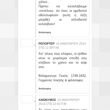
χάλεϋ...
Πρέπει να καταλάβουμε
-επιτέλους- ότι όταν οι ημεδαποί
εθελοτυφλούν (αυτή η λέξη
μούρθε) οι αλλοδαποί
κελαηδούν!
Απάντηση
ΡΕΠΟΡΤΕΡ
24 ΙΑΝΟΥΑΡΊΟΥ 2014
ΣΤΙΣ 12:39 Π.Μ.
Απ’ όλους τους κλέφτες, οι ηλίθιοι
είναι οι χειρότεροι επειδή σου
κλέβουν το χρόνο και το κέφι
σου.
Βόλφγκανγκ Γκαίτε, 1749-1832,
Γερμανός ποιητής & φιλόσοφος
Απάντηση
ΑΝΏΝΥΜΟΣ
24 ΙΑΝΟΥΑΡΊΟΥ
2014 ΣΤΙΣ 12:42 Π.Μ.
Το ύφος των απαντήσεών μου