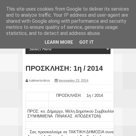
This site uses cookies from Google to deliver its services
and to analyze traffic. Your IP address and user-agent are
shared with Google along with performance and security
metrics to ensure quality of service, generate usage
statistics, and to detect and address abuse.
LEARN MORE
GOT IT
ΠΡΟΣΚΛΗΣΗ: 1η / 2014
kalimerisnikos
Ιανουαρίου 23, 2014
ΠΡΟΣΚΛΗΣΗ: 1η / 2014
ΠΡΟΣ:
κο.
Δήμαρχο
,
Μέλη
Δημοτικού Συμβουλίου,
Προέδρου
ΣΥΝΗΜΜΕΝΑ ΠΙΝΑΚΑΣ ΑΠΟΔΕΚΤΩΝ)
Σας προσκαλούμε σε
ΤΑΚΤΙΚΗ ΔΗΜΟΣΙΑ
συνεδρίαση την: