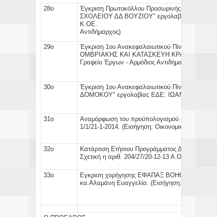
28ο
Έγκριση
Πρωτοκόλλου Προσωρινής & Οριστική
ΣΧΟΛΕΙΟΥ ΔΔ ΒΟΥΖΙΟΥ" εργολαβίας ΕΔΕ: 
Κ.ΟΕ
Αντιδήμαρχος)
29ο
Έγκριση
1ου Ανακεφαλαιωτικού Πίνακα
του έ
ΟΜΒΡΙΑΚΗΣ ΚΑΙ ΚΑΤΑΣΚΕΥΗ ΚΡΑΣΠΕΔΟΥ ΤΚ 
Γραφείο Έργων - Αρμόδιος Αντιδήμαρχος)
30ο
Έγκριση
1ου Ανακεφαλαιωτικού Πίνακα
του έ
ΔΟΜΟΚΟΥ" εργολαβίας ΕΔΕ: ΙΩΑΝΝΗ ΚΑΡΑΓ
31ο
Αναμόρφωση του προϋπολογισμού
εσόδων και 
1/1/21-1-2014. (
Εισήγηση:
Οικονομική Υπηρεσία 
32ο
Κατάρτιση Ετήσιου
Προγράμματος Δράσης
έ
Σχετική η αριθ. 204/27/20-12-13 Α.Ο.Ε)
33ο
Εγκριση χορήγησης
ΕΦΑΠΑΞ ΒΟΗΘΗΜΑΤΟΣ
πο
κα.Αλαμάνη Ευαγγελία. (
Εισήγηση:
Οικ/κή Υπ/σ