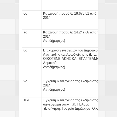
6ο
Κατανομή ποσού €: 18.673,81
από τους Κ.Α.Π. 
2014.
(Εισήγ
7ο
Κατανομή ποσού €: 14.247,66
από τους Κ.Α.Π. 
2014
Αντιδήμαρχος)
8ο
Επικύρωση ενεργειών του Δημοτικού Ταμία για
Ανάπτυξης και Αυτοδιοίκησης (Ε.Ε.Τ.Α.Α) ποσο
ΟΙΚΟΓΕΝΕΙΑΚΗΣ ΚΑΙ ΕΠΑΓΓΕΛΜΑΤΙΚΗΣ ΖΩΗΣ" 
Δομοκού. 
Αντιδήμαρχος)
9ο
Έγκριση
διενέργειας της εκδήλωσης - διάθεση 
2014
Αντιδήμαρχος
)
10ο
Έγκριση
διενέργειας της εκδήλωσης - διάθεση
διενεργείται 
(Εισήγηση:
Γραφείο Δημάρχου -Οικ/κή Υπ/σία -