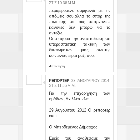
ΣΤΙΣ 10:38 Μ.Μ.
περιφερομενε συμφωνώ με τις
απόψεις σου,αλλα το σπορ της
πολιτικης με τους υπάρχοντες
κανονες δεν μπορω να το
αντεξω.
Οσο αφορα την αναπτυξιακη και
υπερασπιστικη τακτικη των
δικαιωματων μιας σωστης
κοινωνιας ειμαι μαζι σου.
Απάντηση
ΡΕΠΟΡΤΕΡ
23 ΙΑΝΟΥΑΡΊΟΥ 2014
ΣΤΙΣ 11:55 Μ.Μ.
Για την επιχορήγηση των
ομάδων, Αχιλλέα κλπ
29 Αυγούστου 2012 Ο ρεπορτερ
ειπε..
Ο Μπερδεμένος Δήμαρχος
Εμείς του αναθέσαμε την