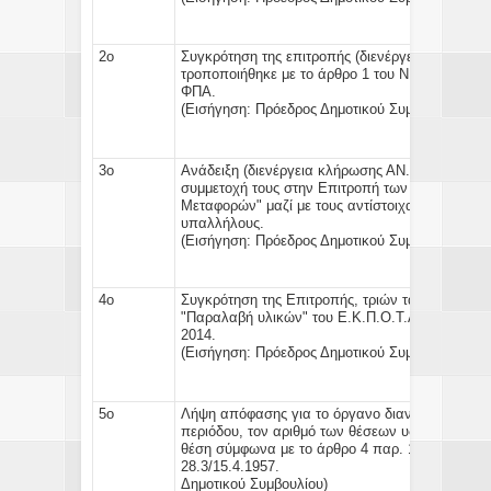
2ο
Συγκρότηση της επιτροπής (διενέργεια κλήρωση
τροποποιήθηκε με το άρθρο 1 του Ν.1188/1981 γ
Φ
(Εισήγηση:
Πρόεδρος Δημοτικού Συμβουλίου)
3ο
Ανάδειξη (διενέργεια κλήρωσης ΑΝ.1095/13 ) εν
συμμετοχή τους στην Επιτροπή των άρθρων 67 
Μεταφορών"
μαζί με τους αντίστοιχα ήδη κληρω
υπαλ
(Εισήγηση:
Πρόεδρος Δημοτικού Συμβουλίου)
4ο
Συγκρότηση της Επιτροπής, τριών τακτικών κα
"Παραλαβή υλικών"
του
Ε.Κ.Π.Ο.Τ.Α
(Απ.ΥΠΕΣΔ
20
(Εισήγηση:
Πρόεδρος Δημοτικού Συμβουλίου)
5ο
Λήψη απόφασης για το όργανο διανομής και φύλ
περιόδου, τον αριθμό των θέσεων
υδρονομέων
ή
θέση σύμφωνα με το άρθρο 4 παρ. 1 & 2 του Β.
28.3/15.4
Δημοτικού Συμβουλίου)