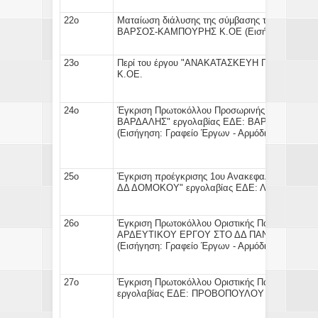
22ο
Ματαίωση διάλυσης της σύμβασης
του έργου "
ΒΑΡΣΟΣ-ΚΑΜΠΟΥΡΗΣ Κ.ΟΕ (
Εισήγηση:
Γραφεί
23ο
Περί του έργου
"ΑΝΑΚΑΤΑΣΚΕΥΗ ΠΛΑΤΕΙΑΣ Σ
Κ.ΟΕ.
24ο
Έγκριση
Πρωτοκόλλου Προσωρινής & Οριστική
ΒΑΡΔΑΛΗΣ" εργολαβία
(
Εισήγηση:
Γραφείο Έργων - Αρμόδιος Αντιδήμα
25ο
Έγκριση προέγκρισης
1ου Ανακεφαλαιωτικού Πί
ΔΔ ΔΟΜΟΚΟΥ" εργολαβίας ΕΔΕ: Λ.ΚΙΤΣΟΣ ΑΤ
26ο
Έγκριση
Πρωτοκόλλου Οριστικής Παραλαβής
το
ΑΡΔΕΥΤΙΚΟΥ ΕΡΓΟΥ ΣΤΟ ΔΔ ΠΑΝΑΓ
(
Εισήγηση:
Γραφείο Έργων - Αρμόδιος Αντιδήμα
27ο
Έγκριση
Πρωτοκόλλου Οριστικής Παραλαβής
το
εργολαβίας ΕΔΕ: ΠΡΟΒΟΠΟΥΛΟΥ ΠΑΝΑΓΙΩΤΗ.