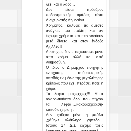
λεει και ο λαός…
Δεν είσαι πρόεδρος
ποδοσφαιρικής ομάδας είσαι
Διαχειριστής Δημοσίου
Χρήματος, κάλυψε τις άμεσες
ανάγκες του πολίτη και αν
έχουμε χρήματα και περισσεύουν
μετά δίνεται και στον ένδοξο
Αχιλλεα!!
Δυστυχώς δεν πτωχεύσαμε μόνο
από χρήμα αλλά και από
νοημοσύνη.
Ο ίδιος ο Δήμαρχος εισηγητής
ενίσχυσης ποδοσφαιρικής
οπαδός εν μέσω της μεγαλύτερης
κρίσεως που έχει περάσει ποτέ η
χώρα.
Τα λεφτα μαςςςςςςςς!!! Μετά
αναρωτιούνται όλοι που πήγαν
τα λεφτά….κακοδιαχείριση-
κακοδιαχείριση .
Δεν χάθηκε μόνο η μπάλα
,χάθηκε ολόκληρο γήπεδο…
(στους 27 Δ.Σ είχαμε τρεις
λογικούς και προσγειωμένους)