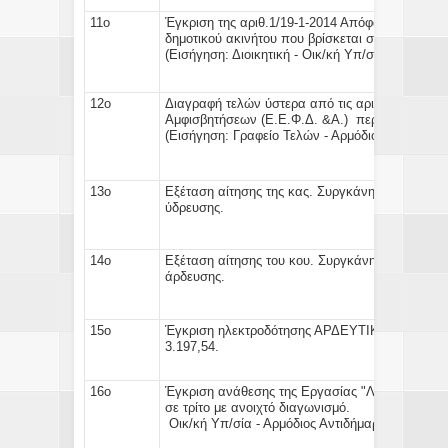
11ο
Έγκριση της αριθ.1/19-1-2014 Απόφασης της Το
δημοτικού ακινήτου
που βρίσκε
(
Εισήγηση:
Διοικητική - Οικ/κή Υπ/σία - Αρμόδιο
12ο
Διαγραφή τελών
ύστερα από τις αριθ: 4 & 5/2
Αμφισβητήσεων (Ε.Ε.Φ.Δ. &Α.) περ
(Εισήγηση:
Γραφείο Τελών - Αρμόδιος Αντιδήμαρ
13ο
Εξέταση αίτησης της κας.
Συργκάνη Νίκης
κατο
ύδρευσης.
(Εισήγηση:
Γ
14ο
Εξέταση αίτησης του κου.
Συργκάνη Χρήστου
κ
άρδευσης. (Εισήγηση
15ο
Έγκριση
ηλεκτροδότησης ΑΡΔΕΥΤΙΚΟΥ ΤΚ.Μακ
3.197,54
16ο
Έγκριση ανάθεσης της Εργασίας
"Λειτουργία κ
σε τρίτο με αν
Οικ/κή Υπ/σία - Αρμόδιος Αντιδήμαρχος)