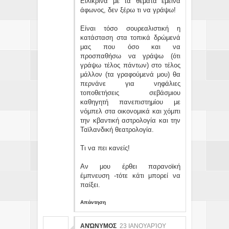
Ειλικρινά με τα θέματα έμεινα
άφωνος, δεν ξέρω τι να γράψω!
Είναι τόσο σουρεαλιστική η
κατάσταση στα τοπικά δρώμενά
μας που όσο και να
προσπαθήσω να γράψω (ότι
γράψω τέλος πάντων) στο τέλος
μάλλον (τα γραφούμενά μου) θα
περνάνε για νηφάλιες
τοποθετήσεις σεβάσμιου
καθηγητή πανεπιστημίου με
νόμπελ στα οικονομικά και χόμπι
την κβαντική αστρολογία και την
Ταϊλανδική θεατρολογία.
Τι να πει κανείς!
Αν μου έρθει παρανοϊκή
έμπνευση -τότε κάτι μπορεί να
παίξει.
Απάντηση
ΑΝΏΝΥΜΟΣ
23 ΙΑΝΟΥΑΡΊΟΥ