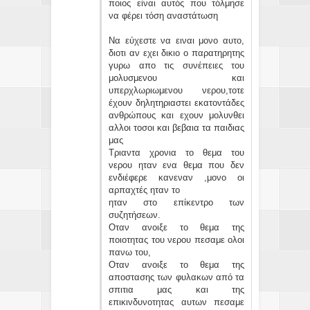
ποιος είναι αυτός που τόλμησε
να φέρει τόση αναστάτωση
Να εύχεστε να ειναι μονο αυτο,
διοτι αν εχει δικιο ο παρατηρητης
γυρω απο τις συνέπειες του
μολυσμενου και
υπερχλωριωμενου νερου,τοτε
έχουν δηλητηριαστει εκατοντάδες
ανθρώπους και εχουν μολυνθει
αλλοι τοσοι και βεβαια τα παιδιας
μας
Τριαντα χρονια το θεμα του
νερου ηταν ενα θεμα που δεν
ενδιέφερε κανεναν ,μονο οι
αρπαχτές ηταν το
ηταν στο επίκεντρο των
συζητήσεων.
Οταν ανοιξε το θεμα της
ποιοτητας του νερου πεσαμε ολοι
πανω του,
Οταν ανοιξε το θεμα της
αποστασης των φυλακων από τα
σπιτια μας και της
επικινδυνοτητας αυτων πεσαμε