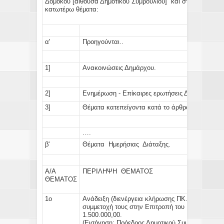
Δομοκού [αίθουσα Δημοτικού Συμβουλίου] και στο Δημοτικό
κατωτέρω θέματα:
α'
Προηγούνται..
1]
Ανακοινώσεις Δημάρχου.
2]
Ενημέρωση - Επίκαιρες ερωτήσεις Δημοτικών Σ
3]
Θέματα κατεπείγοντα κατά το άρθρο: 67 παρ.5 
….
β'
Θέματα Ημερήσιας Διάταξης.
Α/Α
ΠΕΡΙΛΗΨΗ ΘΕΜΑΤΟΣ
ΘΕΜΑΤΟΣ
1ο
Ανάδειξη (διενέργεια κλήρωσης ΠΚ. 805/14) ενό
συμμετοχή τους στην Επιτροπή του Ν.3669/200
1.500
(Εισήγηση:
Πρόεδρος Δημοτικού Συμβουλίου)