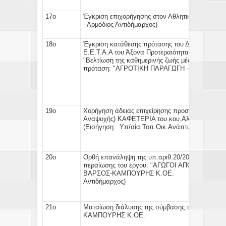
17ο
Έγκριση
επιχορήγησης στον Αθλητικό Σύλλο
- Αρμόδιος Αντιδήμαρχος)
18ο
Έγκριση
κατάθεσης πρότασης
του Δήμου Δομοκο
Ε.Ε.Τ.Α.Α του Άξονα Προτεραιότητας 2 του Ε.Π.
"Βελτίωση της καθημερινής ζωής μέσω ΤΠΕ - Ισ
πρόταση:
"ΑΓΡΟΤΙΚΗ ΠΑΡΑΓΩΓΗ -ΤΟΥΡΙΣΜΟΣ
19ο
Χορήγηση άδειας
επιχείρησης προσφοράς υπηρ
Αναψυχής) ΚΑΦΕΤΕΡΙΑ του κου.Αλ
(
Εισήγηση:
Υπ/σία Τοπ.Οικ.Ανάπτυξης- Αρμόδι
20ο
Ορθή επανάληψη της υπ.αριθ.20/2013
Απόφασης
περαίωσης του έργου: "ΑΓΩΓΟΙ ΑΠΟΡΡΟΗΣ 
ΒΑΡΣΟΣ-ΚΑΜΠΟΥΡΗ
Αντιδήμαρχος)
21ο
Ματαίωση διάλυσης της σύμβασης
του έργου "
ΚΑΜΠΟΥΡΗΣ Κ.ΟΕ