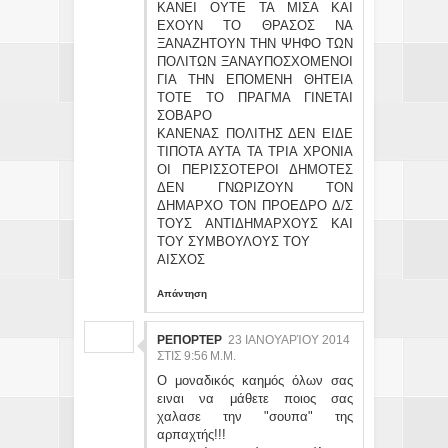
ΚΑΝΕΙ ΟΥΤΕ ΤΑ ΜΙΣΑ ΚΑΙ
ΕΧΟΥΝ ΤΟ ΘΡΑΣΟΣ ΝΑ
ΞΑΝΑΖΗΤΟΥΝ ΤΗΝ ΨΗΦΟ ΤΩΝ
ΠΟΛΙΤΩΝ ΞΑΝΑΥΠΟΣΧΟΜΕΝΟΙ
ΓΙΑ ΤΗΝ ΕΠΟΜΕΝΗ ΘΗΤΕΙΑ
ΤΟΤΕ ΤΟ ΠΡΑΓΜΑ ΓΙΝΕΤΑΙ
ΣΟΒΑΡΟ
ΚΑΝΕΝΑΣ ΠΟΛΙΤΗΣ ΔΕΝ ΕΙΔΕ
ΤΙΠΟΤΑ ΑΥΤΑ ΤΑ ΤΡΙΑ ΧΡΟΝΙΑ
ΟΙ ΠΕΡΙΣΣΟΤΕΡΟΙ ΔΗΜΟΤΕΣ
ΔΕΝ ΓΝΩΡΙΖΟΥΝ ΤΟΝ
ΔΗΜΑΡΧΟ ΤΟΝ ΠΡΟΕΔΡΟ Δ/Σ
ΤΟΥΣ ΑΝΤΙΔΗΜΑΡΧΟΥΣ ΚΑΙ
ΤΟΥ ΣΥΜΒΟΥΛΟΥΣ ΤΟΥ
ΑΙΣΧΟΣ
Απάντηση
ΡΕΠΟΡΤΕΡ
23 ΙΑΝΟΥΑΡΊΟΥ 2014
ΣΤΙΣ 9:56 Μ.Μ.
Ο μοναδικός καημός όλων σας
ειναι να μάθετε ποιος σας
χαλασε την "σουπα" της
αρπαχτής!!!