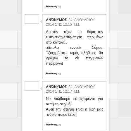
Απάντηση
ΑΝΏΝΥΜΟΣ
24 ΙΑΝΟΥΑΡΊΟΥ
2014 ΣΤΙΣ 12:15 Π.Μ.
Λοιπόν τόχω το θέμα..την
έμπνευση-επιφώτηση περιμένω
στο κάπως..
.δίπολο εννοώ Σύρος-
Τζιαχρήστας ωμές αλήθειες θα
γράψω το οk πεγιμενώ-
περιμένω!
Απάντηση
ΑΝΏΝΥΜΟΣ
24 ΙΑΝΟΥΑΡΊΟΥ
2014 ΣΤΙΣ 12:17 Π.Μ.
Να νιώθουμε ευτυχισμένοι για
αυτή τη στιγμή!
Αυτη την στιγμή είναι η ζωή μας
-αύριο ποιός ξέρει!
Απάντηση