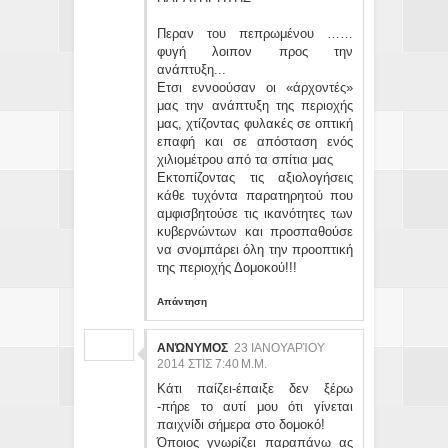
Περαν του πεπρωμένου ……
φυγή λοιπον προς την
ανάπτυξη...
Ετσι εννοούσαν οι «άρχοντές»
μας την ανάπτυξη της περιοχής
μας, χτίζοντας φυλακές σε οπτική
επαφή και σε απόσταση ενός
χιλιομέτρου από τα σπίτια μας
Εκτοπίζοντας τις αξιολογήσεις
κάθε τυχόντα παρατηρητού που
αμφισβητούσε τις ικανότητες των
κυβερνώντων και προσπαθούσε
να σνομπάρει όλη την προοπτική
της περιοχής Δομοκού!!!
Απάντηση
ΑΝΏΝΥΜΟΣ
23 ΙΑΝΟΥΑΡΊΟΥ
2014 ΣΤΙΣ 7:40 Μ.Μ.
Κάτι παίζει-έπαιξε δεν ξέρω
-πήρε το αυτί μου ότι γίνεται
παιχνίδι σήμερα στο δομοκό!
Όποιος γνωρίζει παραπάνω ας