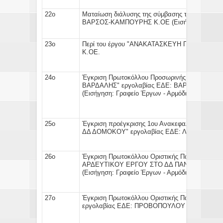
22ο
Ματαίωση διάλυσης της σύμβασης
του έργου "
ΒΑΡΣΟΣ-ΚΑΜΠΟΥΡΗΣ Κ.ΟΕ (
Εισήγηση:
Γραφεί
23ο
Περί του έργου
"ΑΝΑΚΑΤΑΣΚΕΥΗ ΠΛΑΤΕΙΑΣ Σ
Κ.ΟΕ.
24ο
Έγκριση
Πρωτοκόλλου Προσωρινής & Οριστική
ΒΑΡΔΑΛΗΣ" εργολαβία
(
Εισήγηση:
Γραφείο Έργων - Αρμόδιος Αντιδήμα
25ο
Έγκριση προέγκρισης
1ου Ανακεφαλαιωτικού Πί
ΔΔ ΔΟΜΟΚΟΥ" εργολαβίας ΕΔΕ: Λ.ΚΙΤΣΟΣ ΑΤ
26ο
Έγκριση
Πρωτοκόλλου Οριστικής Παραλαβής
το
ΑΡΔΕΥΤΙΚΟΥ ΕΡΓΟΥ ΣΤΟ ΔΔ ΠΑΝΑΓ
(
Εισήγηση:
Γραφείο Έργων - Αρμόδιος Αντιδήμα
27ο
Έγκριση
Πρωτοκόλλου Οριστικής Παραλαβής
το
εργολαβίας ΕΔΕ: ΠΡΟΒΟΠΟΥΛΟΥ ΠΑΝΑΓΙΩΤΗ.