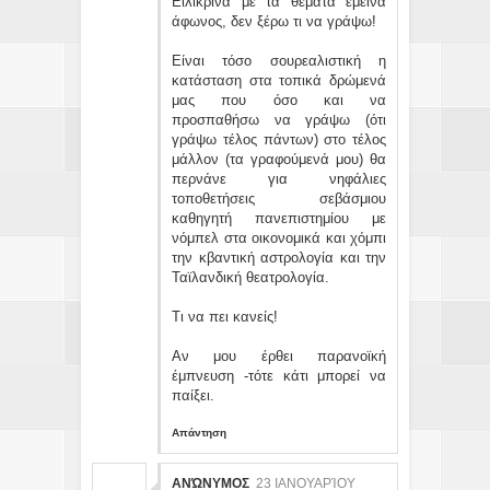
Ειλικρινά με τα θέματα έμεινα
άφωνος, δεν ξέρω τι να γράψω!
Είναι τόσο σουρεαλιστική η
κατάσταση στα τοπικά δρώμενά
μας που όσο και να
προσπαθήσω να γράψω (ότι
γράψω τέλος πάντων) στο τέλος
μάλλον (τα γραφούμενά μου) θα
περνάνε για νηφάλιες
τοποθετήσεις σεβάσμιου
καθηγητή πανεπιστημίου με
νόμπελ στα οικονομικά και χόμπι
την κβαντική αστρολογία και την
Ταϊλανδική θεατρολογία.
Τι να πει κανείς!
Αν μου έρθει παρανοϊκή
έμπνευση -τότε κάτι μπορεί να
παίξει.
Απάντηση
ΑΝΏΝΥΜΟΣ
23 ΙΑΝΟΥΑΡΊΟΥ