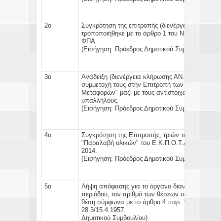
2ο
Συγκρότηση της επιτροπής (διενέργεια κλήρωση
τροποποιήθηκε με το άρθρο 1 του Ν.1188/1981 γ
Φ
(Εισήγηση:
Πρόεδρος Δημοτικού Συμβουλίου)
3ο
Ανάδειξη (διενέργεια κλήρωσης ΑΝ.1095/13 ) εν
συμμετοχή τους στην Επιτροπή των άρθρων 67 
Μεταφορών"
μαζί με τους αντίστοιχα ήδη κληρω
υπαλ
(Εισήγηση:
Πρόεδρος Δημοτικού Συμβουλίου)
4ο
Συγκρότηση της Επιτροπής, τριών τακτικών κα
"Παραλαβή υλικών"
του
Ε.Κ.Π.Ο.Τ.Α
(Απ.ΥΠΕΣΔ
20
(Εισήγηση:
Πρόεδρος Δημοτικού Συμβουλίου)
5ο
Λήψη απόφασης για το όργανο διανομής και φύλ
περιόδου, τον αριθμό των θέσεων
υδρονομέων
ή
θέση σύμφωνα με το άρθρο 4 παρ. 1 & 2 του Β.
28.3/15.4
Δημοτικού Συμβουλίου)