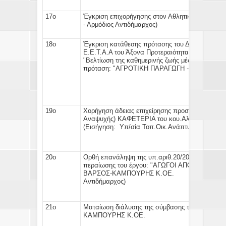
17ο
Έγκριση
επιχορήγησης στον Αθλητικό Σύλλο
- Αρμόδιος Αντιδήμαρχος)
18ο
Έγκριση
κατάθεσης πρότασης
του Δήμου Δομοκο
Ε.Ε.Τ.Α.Α του Άξονα Προτεραιότητας 2 του Ε.Π.
"Βελτίωση της καθημερινής ζωής μέσω ΤΠΕ - Ισ
πρόταση:
"ΑΓΡΟΤΙΚΗ ΠΑΡΑΓΩΓΗ -ΤΟΥΡΙΣΜΟΣ
19ο
Χορήγηση άδειας
επιχείρησης προσφοράς υπηρ
Αναψυχής) ΚΑΦΕΤΕΡΙΑ του κου.Αλ
(
Εισήγηση:
Υπ/σία Τοπ.Οικ.Ανάπτυξης- Αρμόδι
20ο
Ορθή επανάληψη της υπ.αριθ.20/2013
Απόφασης
περαίωσης του έργου: "ΑΓΩΓΟΙ ΑΠΟΡΡΟΗΣ 
ΒΑΡΣΟΣ-ΚΑΜΠΟΥΡΗ
Αντιδήμαρχος)
21ο
Ματαίωση διάλυσης της σύμβασης
του έργου "
ΚΑΜΠΟΥΡΗΣ Κ.ΟΕ