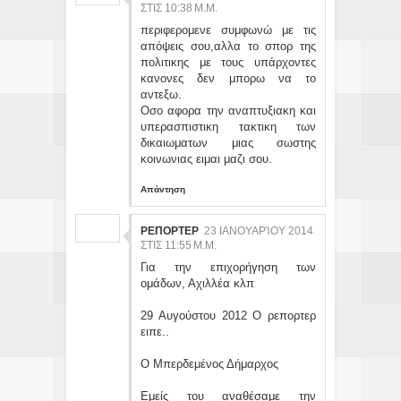
ΣΤΙΣ 10:38 Μ.Μ.
περιφερομενε συμφωνώ με τις
απόψεις σου,αλλα το σπορ της
πολιτικης με τους υπάρχοντες
κανονες δεν μπορω να το
αντεξω.
Οσο αφορα την αναπτυξιακη και
υπερασπιστικη τακτικη των
δικαιωματων μιας σωστης
κοινωνιας ειμαι μαζι σου.
Απάντηση
ΡΕΠΟΡΤΕΡ
23 ΙΑΝΟΥΑΡΊΟΥ 2014
ΣΤΙΣ 11:55 Μ.Μ.
Για την επιχορήγηση των
ομάδων, Αχιλλέα κλπ
29 Αυγούστου 2012 Ο ρεπορτερ
ειπε..
Ο Μπερδεμένος Δήμαρχος
Εμείς του αναθέσαμε την