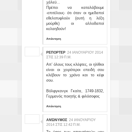
χάλεϋ...
Πρέπει να καταλάβουμε
-επιτέλους- ότι όταν οι ημεδαποί
εθελοτυφλούν (αυτή η λέξη
μούρθε) οι αλλοδαποί
κελαηδούν!
Απάντηση
ΡΕΠΟΡΤΕΡ
24 ΙΑΝΟΥΑΡΊΟΥ 2014
ΣΤΙΣ 12:39 Π.Μ.
Απ’ όλους τους κλέφτες, οι ηλίθιοι
είναι οι χειρότεροι επειδή σου
κλέβουν το χρόνο και το κέφι
σου.
Βόλφγκανγκ Γκαίτε, 1749-1832,
Γερμανός ποιητής & φιλόσοφος
Απάντηση
ΑΝΏΝΥΜΟΣ
24 ΙΑΝΟΥΑΡΊΟΥ
2014 ΣΤΙΣ 12:42 Π.Μ.
Το ύφος των απαντήσεών μου