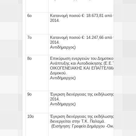
6ο
Κατανομή ποσού €: 18.673,81
από τους Κ.Α.Π. 
2014.
(Εισήγ
7ο
Κατανομή ποσού €: 14.247,66
από τους Κ.Α.Π. 
2014
Αντιδήμαρχος)
8ο
Επικύρωση ενεργειών του Δημοτικού Ταμία για
Ανάπτυξης και Αυτοδιοίκησης (Ε.Ε.Τ.Α.Α) ποσο
ΟΙΚΟΓΕΝΕΙΑΚΗΣ ΚΑΙ ΕΠΑΓΓΕΛΜΑΤΙΚΗΣ ΖΩΗΣ" 
Δομοκού. 
Αντιδήμαρχος)
9ο
Έγκριση
διενέργειας της εκδήλωσης - διάθεση 
2014
Αντιδήμαρχος
)
10ο
Έγκριση
διενέργειας της εκδήλωσης - διάθεση
διενεργείται 
(Εισήγηση:
Γραφείο Δημάρχου -Οικ/κή Υπ/σία -