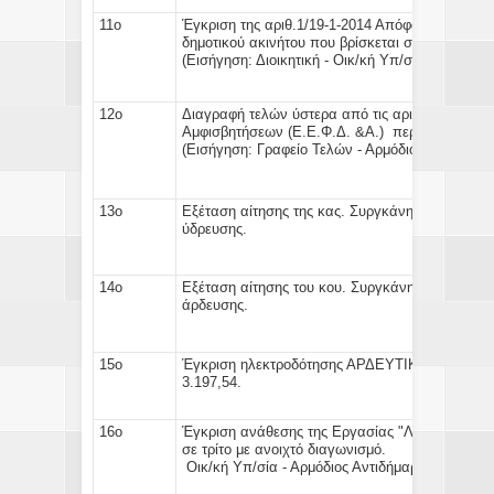
11ο
Έγκριση της αριθ.1/19-1-2014 Απόφασης της Το
δημοτικού ακινήτου
που βρίσκε
(
Εισήγηση:
Διοικητική - Οικ/κή Υπ/σία - Αρμόδιο
12ο
Διαγραφή τελών
ύστερα από τις αριθ: 4 & 5/2
Αμφισβητήσεων (Ε.Ε.Φ.Δ. &Α.) περ
(Εισήγηση:
Γραφείο Τελών - Αρμόδιος Αντιδήμαρ
13ο
Εξέταση αίτησης της κας.
Συργκάνη Νίκης
κατο
ύδρευσης.
(Εισήγηση:
Γ
14ο
Εξέταση αίτησης του κου.
Συργκάνη Χρήστου
κ
άρδευσης. (Εισήγηση
15ο
Έγκριση
ηλεκτροδότησης ΑΡΔΕΥΤΙΚΟΥ ΤΚ.Μακ
3.197,54
16ο
Έγκριση ανάθεσης της Εργασίας
"Λειτουργία κ
σε τρίτο με αν
Οικ/κή Υπ/σία - Αρμόδιος Αντιδήμαρχος)