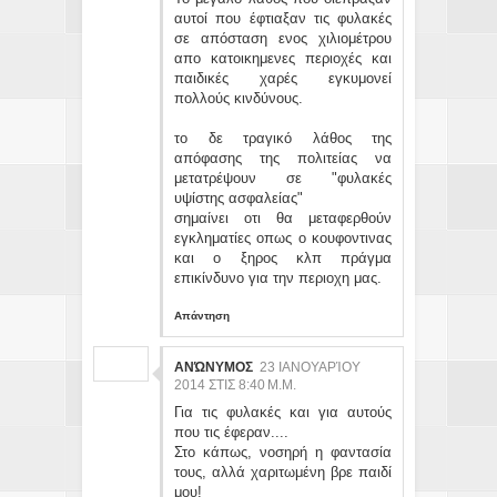
αυτοί που έφτιαξαν τις φυλακές
σε απόσταση ενος χιλιομέτρου
απο κατοικημενες περιοχές και
παιδικές χαρές εγκυμονεί
πολλούς κινδύνους.
το δε τραγικό λάθος της
απόφασης της πολιτείας να
μετατρέψουν σε "φυλακές
υψίστης ασφαλείας"
σημαίνει οτι θα μεταφερθούν
εγκληματίες οπως ο κουφοντινας
και ο ξηρος κλπ πράγμα
επικίνδυνο για την περιοχη μας.
Απάντηση
ΑΝΏΝΥΜΟΣ
23 ΙΑΝΟΥΑΡΊΟΥ
2014 ΣΤΙΣ 8:40 Μ.Μ.
Για τις φυλακές και για αυτούς
που τις έφεραν....
Στο κάπως, νοσηρή η φαντασία
τους, αλλά χαριτωμένη βρε παιδί
μου!