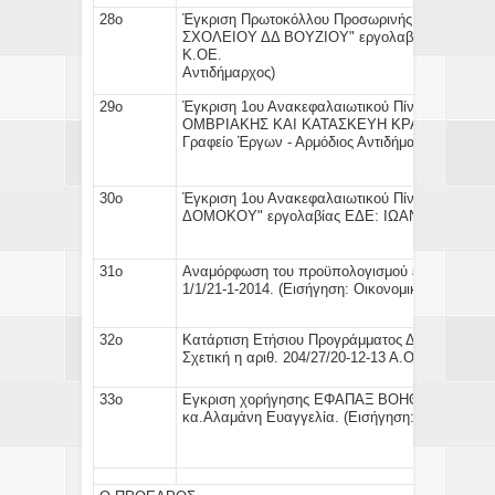
28ο
Έγκριση
Πρωτοκόλλου Προσωρινής & Οριστική
ΣΧΟΛΕΙΟΥ ΔΔ ΒΟΥΖΙΟΥ" εργολαβίας ΕΔΕ: 
Κ.ΟΕ
Αντιδήμαρχος)
29ο
Έγκριση
1ου Ανακεφαλαιωτικού Πίνακα
του έ
ΟΜΒΡΙΑΚΗΣ ΚΑΙ ΚΑΤΑΣΚΕΥΗ ΚΡΑΣΠΕΔΟΥ ΤΚ 
Γραφείο Έργων - Αρμόδιος Αντιδήμαρχος)
30ο
Έγκριση
1ου Ανακεφαλαιωτικού Πίνακα
του έ
ΔΟΜΟΚΟΥ" εργολαβίας ΕΔΕ: ΙΩΑΝΝΗ ΚΑΡΑΓ
31ο
Αναμόρφωση του προϋπολογισμού
εσόδων και 
1/1/21-1-2014. (
Εισήγηση:
Οικονομική Υπηρεσία 
32ο
Κατάρτιση Ετήσιου
Προγράμματος Δράσης
έ
Σχετική η αριθ. 204/27/20-12-13 Α.Ο.Ε)
33ο
Εγκριση χορήγησης
ΕΦΑΠΑΞ ΒΟΗΘΗΜΑΤΟΣ
πο
κα.Αλαμάνη Ευαγγελία. (
Εισήγηση:
Οικ/κή Υπ/σ