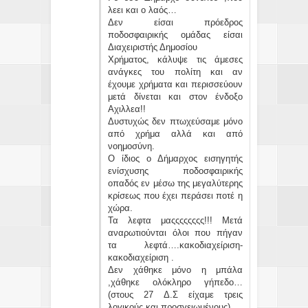
λεει και ο λαός…
Δεν είσαι πρόεδρος
ποδοσφαιρικής ομάδας είσαι
Διαχειριστής Δημοσίου
Χρήματος, κάλυψε τις άμεσες
ανάγκες του πολίτη και αν
έχουμε χρήματα και περισσεύουν
μετά δίνεται και στον ένδοξο
Αχιλλεα!!
Δυστυχώς δεν πτωχεύσαμε μόνο
από χρήμα αλλά και από
νοημοσύνη.
Ο ίδιος ο Δήμαρχος εισηγητής
ενίσχυσης ποδοσφαιρικής
οπαδός εν μέσω της μεγαλύτερης
κρίσεως που έχει περάσει ποτέ η
χώρα.
Τα λεφτα μαςςςςςςςς!!! Μετά
αναρωτιούνται όλοι που πήγαν
τα λεφτά….κακοδιαχείριση-
κακοδιαχείριση .
Δεν χάθηκε μόνο η μπάλα
,χάθηκε ολόκληρο γήπεδο…
(στους 27 Δ.Σ είχαμε τρεις
λογικούς και προσγειωμένους)