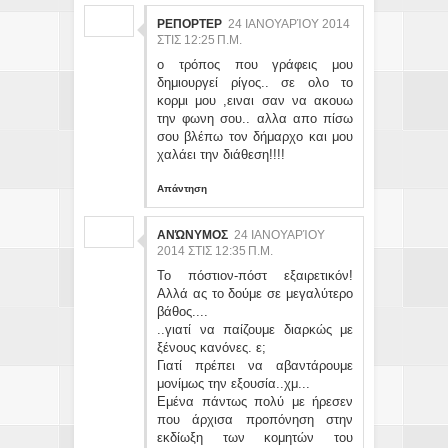
ΡΕΠΟΡΤΕΡ
24 ΙΑΝΟΥΑΡΊΟΥ 2014
ΣΤΙΣ 12:25 Π.Μ.
ο τρόπος που γράφεις μου
δημιουργεί ρίγος.. σε ολο το
κορμι μου ,ειναι σαν να ακουω
την φωνη σου.. αλλα απο πίσω
σου βλέπω τον δήμαρχο και μου
χαλάει την διάθεση!!!!
Απάντηση
ΑΝΏΝΥΜΟΣ
24 ΙΑΝΟΥΑΡΊΟΥ
2014 ΣΤΙΣ 12:35 Π.Μ.
Το πόστιον-πόστ εξαιρετικόν!
Αλλά ας το δούμε σε μεγαλύτερο
βάθος....
..γιατί να παίζουμε διαρκώς με
ξένους κανόνες. ε;
Γιατί πρέπει να αβαντάρουμε
μονίμως την εξουσία..χμ...
Εμένα πάντως πολύ με ήρεσεν
που άρχισα προπόνηση στην
εκδίωξη των κομητών του