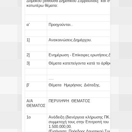
Δομοκού [αίθουσα Δημοτικού Συμβουλίου] και στο Δημοτικό
κατωτέρω θέματα:
α'
Προηγούνται..
1]
Ανακοινώσεις Δημάρχου.
2]
Ενημέρωση - Επίκαιρες ερωτήσεις Δημοτικών Σ
3]
Θέματα κατεπείγοντα κατά το άρθρο: 67 παρ.5 
….
β'
Θέματα Ημερήσιας Διάταξης.
Α/Α
ΠΕΡΙΛΗΨΗ ΘΕΜΑΤΟΣ
ΘΕΜΑΤΟΣ
1ο
Ανάδειξη (διενέργεια κλήρωσης ΠΚ. 805/14) ενό
συμμετοχή τους στην Επιτροπή του Ν.3669/200
1.500
(Εισήγηση:
Πρόεδρος Δημοτικού Συμβουλίου)