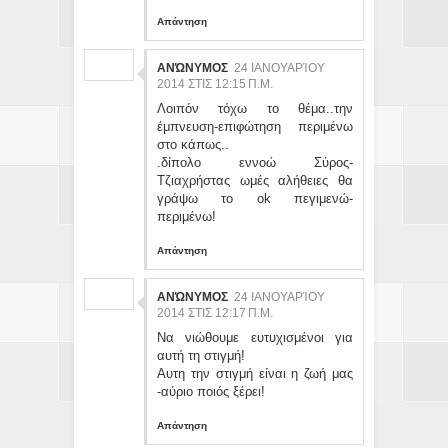
Απάντηση
ΑΝΏΝΥΜΟΣ
24 ΙΑΝΟΥΑΡΊΟΥ
2014 ΣΤΙΣ 12:15 Π.Μ.
Λοιπόν τόχω το θέμα..την
έμπνευση-επιφώτηση περιμένω
στο κάπως..
.δίπολο εννοώ Σύρος-
Τζιαχρήστας ωμές αλήθειες θα
γράψω το οk πεγιμενώ-
περιμένω!
Απάντηση
ΑΝΏΝΥΜΟΣ
24 ΙΑΝΟΥΑΡΊΟΥ
2014 ΣΤΙΣ 12:17 Π.Μ.
Να νιώθουμε ευτυχισμένοι για
αυτή τη στιγμή!
Αυτη την στιγμή είναι η ζωή μας
-αύριο ποιός ξέρει!
Απάντηση