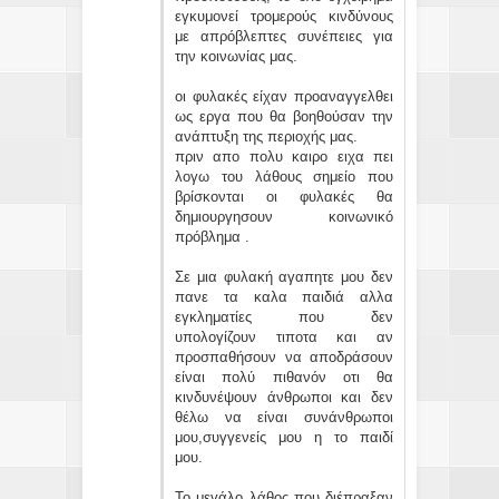
εγκυμονεί τρομερούς κινδύνους
με απρόβλεπτες συνέπειες για
την κοινωνίας μας.
οι φυλακές είχαν προαναγγελθει
ως εργα που θα βοηθούσαν την
ανάπτυξη της περιοχής μας.
πριν απο πολυ καιρο ειχα πει
λογω του λάθους σημείο που
βρίσκονται οι φυλακές θα
δημιουργησουν κοινωνικό
πρόβλημα .
Σε μια φυλακή αγαπητε μου δεν
πανε τα καλα παιδιά αλλα
εγκληματίες που δεν
υπολογίζουν τιποτα και αν
προσπαθήσουν να αποδράσουν
είναι πολύ πιθανόν οτι θα
κινδυνέψουν άνθρωποι και δεν
θέλω να είναι συνάνθρωποι
μου,συγγενείς μου η το παιδί
μου.
Το μεγάλο λάθος που διέπραξαν