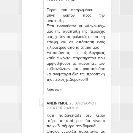
Περαν του πεπρωμένου ……
φυγή λοιπον προς την
ανάπτυξη...
Ετσι εννοούσαν οι «άρχοντές»
μας την ανάπτυξη της περιοχής
μας, χτίζοντας φυλακές σε οπτική
επαφή και σε απόσταση ενός
χιλιομέτρου από τα σπίτια μας
Εκτοπίζοντας τις αξιολογήσεις
κάθε τυχόντα παρατηρητού που
αμφισβητούσε τις ικανότητες των
κυβερνώντων και προσπαθούσε
να σνομπάρει όλη την προοπτική
της περιοχής Δομοκού!!!
Απάντηση
ΑΝΏΝΥΜΟΣ
23 ΙΑΝΟΥΑΡΊΟΥ
2014 ΣΤΙΣ 7:40 Μ.Μ.
Κάτι παίζει-έπαιξε δεν ξέρω
-πήρε το αυτί μου ότι γίνεται
παιχνίδι σήμερα στο δομοκό!
Όποιος γνωρίζει παραπάνω ας