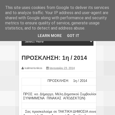
This site uses cookies from Google to deliver its services
and to analyze traffic. Your IP address and user-agent are
shared with Google along with performance and security
metrics to ensure quality of service, generate usage
statistics, and to detect and address abuse.
LEARN MORE
GOT IT
ΠΡΟΣΚΛΗΣΗ: 1η / 2014
kalimerisnikos
Ιανουαρίου 23, 2014
ΠΡΟΣΚΛΗΣΗ: 1η / 2014
ΠΡΟΣ:
κο.
Δήμαρχο
,
Μέλη
Δημοτικού Συμβουλίου,
Προέδρου
ΣΥΝΗΜΜΕΝΑ ΠΙΝΑΚΑΣ ΑΠΟΔΕΚΤΩΝ)
Σας προσκαλούμε σε
ΤΑΚΤΙΚΗ ΔΗΜΟΣΙΑ
συνεδρίαση την: