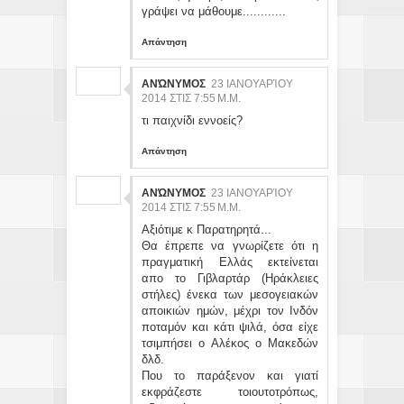
γράψει να μάθουμε............
Απάντηση
ΑΝΏΝΥΜΟΣ
23 ΙΑΝΟΥΑΡΊΟΥ
2014 ΣΤΙΣ 7:55 Μ.Μ.
τι παιχνίδι εννοείς?
Απάντηση
ΑΝΏΝΥΜΟΣ
23 ΙΑΝΟΥΑΡΊΟΥ
2014 ΣΤΙΣ 7:55 Μ.Μ.
Αξιότιμε κ Παρατηρητά...
Θα έπρεπε να γνωρίζετε ότι η
πραγματική Ελλάς εκτείνεται
απο το Γιβλαρτάρ (Ηράκλειες
στήλες) ένεκα των μεσογειακών
αποικιών ημών, μέχρι τον Ινδόν
ποταμόν και κάτι ψιλά, όσα είχε
τσιμπήσει ο Αλέκος ο Μακεδών
δλδ.
Που το παράξενον και γιατί
εκφράζεστε τοιουτοτρόπως,