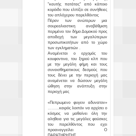
"καυτής πατάτας" από κάποιο
κορόιδο που ελπίζει σε συνήθειες
του απλόχερου παρελθόντος
Πέραν των ανώτερων μια
σουρεαλιαστικη αναβάθμιση
περιμένει τον δήμο Δομοκού προς
αποδοχή των μεγαλύτερων
προσωπικοτήτων από το χώρο
των εγκληματιών .
Αναμένεται ο ερχομός του
κουφοντινα, του ξηρού κλπ που
με την μεγάλη φήμη και τους
συναισθηματικους δεσμούς που
τους δένει με την περιοχή μας
αναμένεται να δώσουν μεγάλη
ώθηση στην ανάπτυξη στην
περιοχή μας
«Πεπρωμενο φυγειν αδυνατον»
……...καιρός λοιπόν να αρχίσει ο
κόσμος να μαθαίνει όλη την
αληθεια για τις μεγάλες φούσκες
του παρελθόντος που εχει
προαναγγείλει Ο
ΠΑΡΑΤΗΡΗΤΗΣ