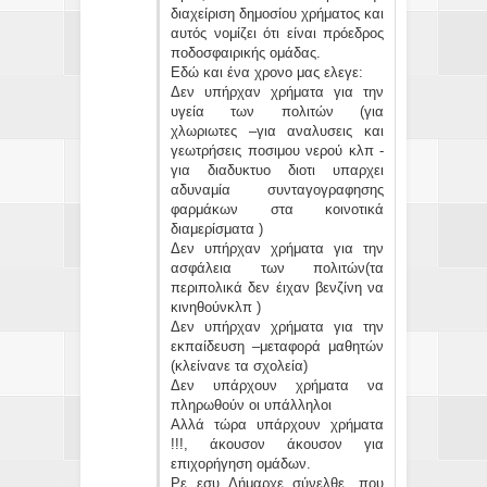
διαχείριση δημοσίου χρήματος και
αυτός νομίζει ότι είναι πρόεδρος
ποδοσφαιρικής ομάδας.
Εδώ και ένα χρονο μας ελεγε:
Δεν υπήρχαν χρήματα για την
υγεία των πολιτών (για
χλωριωτες –για αναλυσεις και
γεωτρήσεις ποσιμου νερού κλπ -
για διαδυκτυο διοτι υπαρχει
αδυναμία συνταγογραφησης
φαρμάκων στα κοινοτικά
διαμερίσματα )
Δεν υπήρχαν χρήματα για την
ασφάλεια των πολιτών(τα
περιπολικά δεν έιχαν βενζίνη να
κινηθούνκλπ )
Δεν υπήρχαν χρήματα για την
εκπαίδευση –μεταφορά μαθητών
(κλείνανε τα σχολεία)
Δεν υπάρχουν χρήματα να
πληρωθούν οι υπάλληλοι
Αλλά τώρα υπάρχουν χρήματα
!!!, άκουσον άκουσον για
επιχορήγηση ομάδων.
Ρε εσυ Δήμαρχε σύνελθε ,που