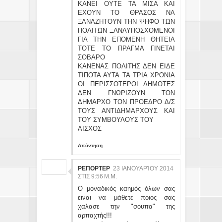
ΚΑΝΕΙ ΟΥΤΕ ΤΑ ΜΙΣΑ ΚΑΙ
ΕΧΟΥΝ ΤΟ ΘΡΑΣΟΣ ΝΑ
ΞΑΝΑΖΗΤΟΥΝ ΤΗΝ ΨΗΦΟ ΤΩΝ
ΠΟΛΙΤΩΝ ΞΑΝΑΥΠΟΣΧΟΜΕΝΟΙ
ΓΙΑ ΤΗΝ ΕΠΟΜΕΝΗ ΘΗΤΕΙΑ
ΤΟΤΕ ΤΟ ΠΡΑΓΜΑ ΓΙΝΕΤΑΙ
ΣΟΒΑΡΟ
ΚΑΝΕΝΑΣ ΠΟΛΙΤΗΣ ΔΕΝ ΕΙΔΕ
ΤΙΠΟΤΑ ΑΥΤΑ ΤΑ ΤΡΙΑ ΧΡΟΝΙΑ
ΟΙ ΠΕΡΙΣΣΟΤΕΡΟΙ ΔΗΜΟΤΕΣ
ΔΕΝ ΓΝΩΡΙΖΟΥΝ ΤΟΝ
ΔΗΜΑΡΧΟ ΤΟΝ ΠΡΟΕΔΡΟ Δ/Σ
ΤΟΥΣ ΑΝΤΙΔΗΜΑΡΧΟΥΣ ΚΑΙ
ΤΟΥ ΣΥΜΒΟΥΛΟΥΣ ΤΟΥ
ΑΙΣΧΟΣ
Απάντηση
ΡΕΠΟΡΤΕΡ
23 ΙΑΝΟΥΑΡΊΟΥ 2014
ΣΤΙΣ 9:56 Μ.Μ.
Ο μοναδικός καημός όλων σας
ειναι να μάθετε ποιος σας
χαλασε την "σουπα" της
αρπαχτής!!!