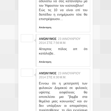
αδυνατώ να σας κατανοήσω μα
τον Ήφαιστον τον κούτσαβλον!
Εώς τις 10 να είναι επί του
δαπέδου η ενημέρωσιν τότε θα
επιστρέψουσιν...
Απάντηση
ΑΝΏΝΥΜΟΣ
23 ΙΑΝΟΥΑΡΊΟΥ
2014 ΣΤΙΣ 7:56 Μ.Μ.
4έταρτος πόλος απ ότι
κατάλαβα..
Απάντηση
ΑΝΏΝΥΜΟΣ
23 ΙΑΝΟΥΑΡΊΟΥ
2014 ΣΤΙΣ 8:30 Μ.Μ.
Εννοω ότι η μετατροπή των
φυλακών Δομοκού σε φυλακές
υψίστης ασφάλειας θα
αποτελέσει μια "βομβα στα
θεμέλια μιας κοινωνίας" και αν
δεν υπάρξουν οι απαραίτητες
προϋποθέσεις, το όλο εγχείρημα