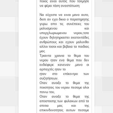
ποιος είναι αυτός που τόλμησε
να φέρει τόση αναστάτωση
Να εύχεστε να ειναι μονο αυτο,
διοτι αν εχει δικιο ο παρατηρητης
γυρω απο τις συνέπειες του
μολυσμενου και
υπερχλωριωμενου νερου,τοτε
έχουν δηλητηριαστει εκατοντάδες
ανθρώπους και εχουν μολυνθει
αλλοι τοσοι και βεβαια τα παιδιας
μας
Τριαντα χρονια το θεμα του
νερου ηταν ενα θεμα που δεν
ενδιέφερε κανεναν ,μονο οι
αρπαχτές ηταν το
ηταν στο επίκεντρο των
συζητήσεων.
Οταν ανοιξε το θεμα της
ποιοτητας του νερου πεσαμε ολοι
πανω του,
Οταν ανοιξε το θεμα της
αποστασης των φυλακων από τα
σπιτια μας και της
επικινδυνοτητας αυτων πεσαμε