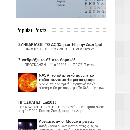
 Γερμανούς
Popular Posts
όσμιο
ΣΥΝΕΔΡΙΑΖΕΙ ΤΟ ΔΣ 15η και 16η την Δευτέρα!
ΠΡΟΣΚΛΗΣΗ: 15η / 2013 ΠΡΟΣ: Τον κο ...
Συνεδριάζει το ΔΣ στο Δομοκό!
ΠΡΟΣΚΛΗΣΗ: 11η / 2013 ΠΡΟΣ: Τον κο ...
Α.Ε. με σκοπό
NASA: το ηλεκτρικό μαγνητικό
πεδίο σύντομα θα μεταστραφεί
τας και
NASA: το ηλεκτρικό μαγνητικό πεδίο
σύντομα θα μεταστραφεί Tα δεδομένα των
...
ΠΡΟΣΚΛΗΣΗ 1η/2013
ΠΡΟΣΚΛΗΣΗ 1 η /2013 Παρακαλείσθε να προσέλθετε
στη 1η/2013 Τακτική Συνεδρίαση της Δημοτικής ...
Υ– ΧΥΤΑ»
Αντάμωσαν οι Μοναστηριώτες
Αντάμωσαν οι Μοναστηριώτες χθες το
βράδυ στο 16ο Αντάμωμα καταγομένων