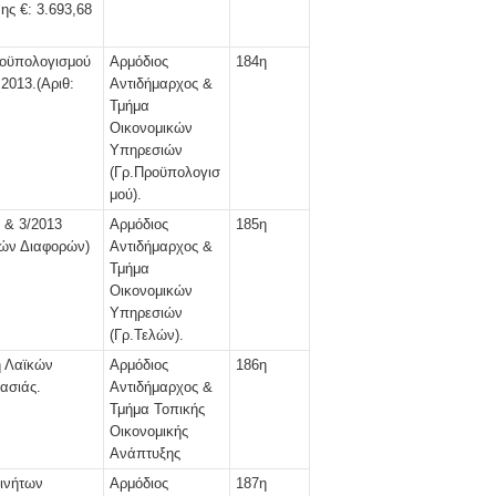
ς €: 3.693,68
ροϋπολογισμού
Αρμόδιος
184η
2013.(Αριθ:
Αντιδήμαρχος &
Τμήμα
Οικονομικών
Υπηρεσιών
(Γρ.Προϋπολογισ
μού).
 & 3/2013
Αρμόδιος
185η
κών Διαφορών)
Αντιδήμαρχος &
Τμήμα
Οικονομικών
Υπηρεσιών
(Γρ.Τελών).
ή Λαϊκών
Αρμόδιος
186η
ασιάς.
Αντιδήμαρχος &
Τμήμα Τοπικής
Οικονομικής
Ανάπτυξης
ινήτων
Αρμόδιος
187η