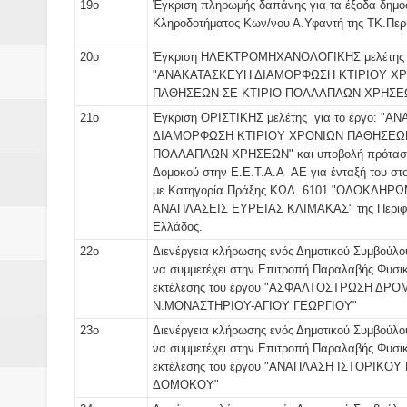
19ο
Έγκριση πληρωμής δαπάνης για τα έξοδα δημο
Κληροδοτήματος Κων/νου Α.Υφαντή της ΤΚ.Περι
20ο
Έγκριση ΗΛΕΚΤΡΟΜΗΧΑΝΟΛΟΓΙΚΗΣ μελέτης γ
"ΑΝΑΚΑΤΑΣΚΕΥΗ ΔΙΑΜΟΡΦΩΣΗ ΚΤΙΡΙΟΥ Χ
ΠΑΘΗΣΕΩΝ ΣΕ ΚΤΙΡΙΟ ΠΟΛΛΑΠΛΩΝ ΧΡΗΣΕ
21ο
Έγκριση ΟΡΙΣΤΙΚΗΣ μελέτης για το έργο: "
ΔΙΑΜΟΡΦΩΣΗ ΚΤΙΡΙΟΥ ΧΡΟΝΙΩΝ ΠΑΘΗΣΕΩΝ
ΠΟΛΛΑΠΛΩΝ ΧΡΗΣΕΩΝ" και υποβολή πρόταση
Δομοκού στην Ε.Ε.Τ.Α.Α ΑΕ για ένταξή του σ
με Κατηγορία Πράξης ΚΩΔ. 6101 "ΟΛΟΚΛΗΡ
ΑΝΑΠΛΑΣΕΙΣ ΕΥΡΕΙΑΣ ΚΛΙΜΑΚΑΣ" της Περιφέ
Ελλάδος.
22ο
Διενέργεια κλήρωσης ενός Δημοτικού Συμβούλο
να συμμετέχει στην Επιτροπή Παραλαβής Φυσι
εκτέλεσης του έργου "ΑΣΦΑΛΤΟΣΤΡΩΣΗ ΔΡ
Ν.ΜΟΝΑΣΤΗΡΙΟΥ-ΑΓΙΟΥ ΓΕΩΡΓΙΟΥ"
23ο
Διενέργεια κλήρωσης ενός Δημοτικού Συμβούλο
να συμμετέχει στην Επιτροπή Παραλαβής Φυσι
εκτέλεσης του έργου "ΑΝΑΠΛΑΣΗ ΙΣΤΟΡΙΚΟ
ΔΟΜΟΚΟΥ"