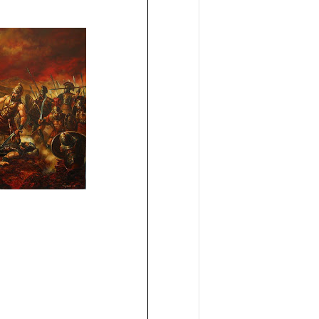
ομοκού.
το κάψιμο των χωριών της Λίμνης Πλαστήρα από Ιταλούς και
 Ελληνίδες με ρίζες απο τον Δομοκό που κυριαρχούν στο Παγκ
ς στο Διαγωνισμό Ιδεών - Hackathon που διοργανώνει η ΑΝ.ΚΑ 
ρωτότυπων ιδεών στους τομείς της περιβαλλοντικής βιωσιμότη
τώσεων της κλιματικής αλλαγής
ροπή του Δήμου Δομοκού
ΡΟΝΙΚΟΥ ΔΙΑΓΩΝΙΣΜΟΥ «ΛΕΙΤΟΥΡΓΙΑ ΒΙΟΚΑ ΧΥΤΑ ΔΟΜΟΚΟ