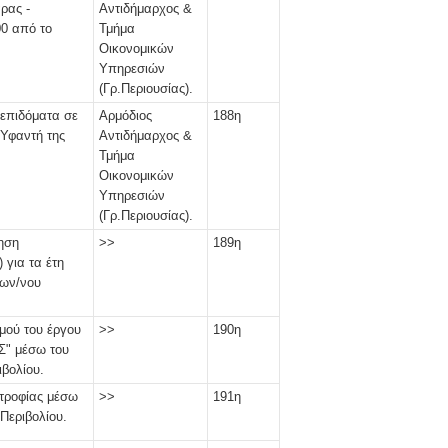
ρας -
Αντιδήμαρχος &
0 από το
Τμήμα
Οικονομικών
Υπηρεσιών
(Γρ.Περιουσίας).
επιδόματα σε
Αρμόδιος
188η
Υφαντή της
Αντιδήμαρχος &
Τμήμα
Οικονομικών
Υπηρεσιών
(Γρ.Περιουσίας).
ηση
>>
189η
 για τα έτη
Κων/νου
μού του έργου
>>
190η
" μέσω του
βολίου.
τροφίας μέσω
>>
191η
Περιβολίου.