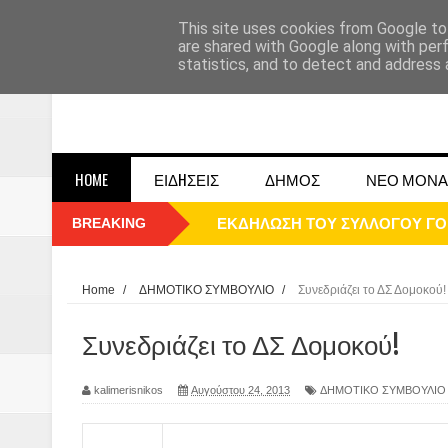
This site uses cookies from Google to 
are shared with Google along with per
statistics, and to detect and address 
HOME
ΕΙΔHΣΕΙΣ
ΔΗΜΟΣ
ΝΕΟ ΜΟΝΑ
BREAKING
ΕΚΔΗΛΩΣΗ ΤΟΥ ΣΥΛΛΟΓΟΥ Γ
ΠΑΡΕ΄ΛΑΣΗ 25ΗΣ 2025
ΚΑΛΗ ΧΡΟΝΙΑ 2025
Home
/
ΔΗΜΟΤΙΚΟ ΣΥΜΒΟΥΛΙΟ
/
Συνεδριάζει το ΔΣ Δομοκού!
1948 ΜΑΝΤΑΣΙΑ ΔΟΜΟΚΟΥ
Συνεδριάζει το ΔΣ Δομοκού!
ΟΙ ΕΚΔΗΛΩΣΕΙΣ ΤΟΥ ΔΗΜΟΥ ΔΟ
kalimerisnikos
Αυγούστου 24, 2013
ΔΗΜΟΤΙΚΟ ΣΥΜΒΟΥΛΙΟ
Η εκτέλεση των αδελφών Παπαι