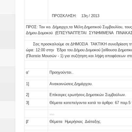
Βάιος Γκανής Δομοκός : Δύο μήν
ΠΡΟΣΚΛΗΣΗ: 13η / 2013
Επικύρωση των αποτελεσμάτων 
ΠΡΟΣ:
Τον κο. Δήμαρχο,τα Μέλη Δημοτικού Συμβουλίου, το
ΔΙΑΚΟΠΕΣ ΡΕΥΜΑΤΟΣ ΣΤΗΝ Δ
Δήμου Δομοκού
(ΕΠΙΣΥΝΑΠΤΕΤΑΙ ΣΥΝΗΜΜΕΝΑ ΠΙΝΑΚΑ
ΕΙΔΩΛΙΑ Από ΠΡΟΕΡΝΑ Ναός Δ
Σας προσκαλούμε σε
ΔΗΜΟΣΙΑ ΤΑΚΤΙΚΗ
συνεδρίαση τ
ώρα:
12:00
στην Έδρα του Δήμου Δομοκού [
αίθουσα Δημοτικ
(Πλατεία Μουσών - 1)
για συζήτηση και λήψη αποφάσεων σ
ΤΟ ΙΕΡΟ ΤΗΣ ΘΕΑΣ ΔΗΜΗΤΡΑ
H MAXH ΣTO ΝΤΟΜΠΡΟΥΖΗ
α'
Προηγούνται..
Νεομοναστηριώτικα ...Λαϊκή Μαν
1]
Ανακοινώσεις Δημάρχου.
2]
Επίκαιρες ερωτήσεις Δημοτικών Συμβούλων.
Βίντεο του Εφηβικού τμήματος 
3]
Θέματα κατεπείγοντα κατά το άρθρο: 67 παρ.5 
….
β'
Θέματα Ημερήσιας Διάταξης.