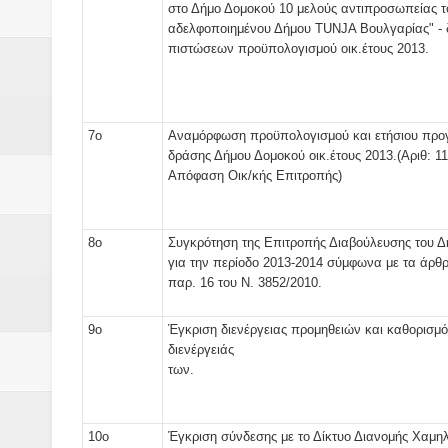
στο Δήμο Δομοκού 10 μελούς αντιπροσωπείας τ
αδελφοποιημένου Δήμου TUNJA Βουλγαρίας" - 
πιστώσεων προϋπολογισμού οικ.έτους 2013.
7ο
Αναμόρφωση προϋπολογισμού και ετήσιου προ
δράσης Δήμου Δομοκού οικ.έτους 2013.(Αριθ: 1
Απόφαση Οικ/κής Επιτροπής)
8ο
Συγκρότηση της Επιτροπής Διαβούλευσης του 
για την περίοδο 2013-2014 σύμφωνα με τα άρθ
παρ. 16 του Ν. 3852/2010.
9ο
Έγκριση διενέργειας προμηθειών και καθορισμό
διενέργειάς
των
10ο
Έγκριση σύνδεσης με το Δίκτυο Διανομής Χαμη