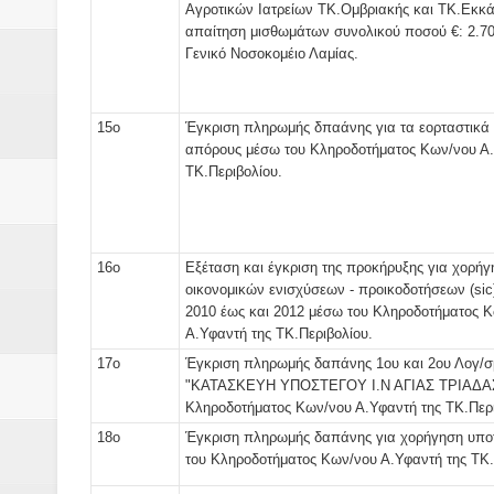
Αγροτικών Ιατρείων ΤΚ.Ομβριακής και ΤΚ.Εκκά
απαίτηση μισθωμάτων συνολικού ποσού €: 2.70
Γενικό Νοσοκομέιο Λαμίας.
15ο
Έγκριση πληρωμής δπαάνης για τα εορταστικά 
απόρους μέσω του Κληροδοτήματος Κων/νου Α.
ΤΚ.Περιβολίου.
16ο
Εξέταση και έγκριση της προκήρυξης για χορήγ
οικονομικών ενισχύσεων - προικοδοτήσεων (sic)
2010 έως και 2012 μέσω του Κληροδοτήματος 
Α.Υφαντή της ΤΚ.Περιβολίου.
17ο
Έγκριση πληρωμής δαπάνης 1ου και 2ου Λογ/σ
"ΚΑΤΑΣΚΕΥΗ ΥΠΟΣΤΕΓΟΥ Ι.Ν ΑΓΙΑΣ ΤΡΙΑΔΑΣ
Κληροδοτήματος Κων/νου Α.Υφαντή της ΤΚ.Περι
18ο
Έγκριση πληρωμής δαπάνης για χορήγηση υπο
του Κληροδοτήματος Κων/νου Α.Υφαντή της ΤΚ.