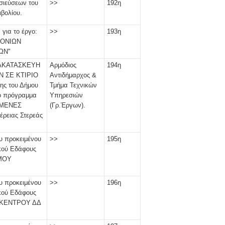
σιεύσεων του
>>
192η
βολίου.
ια το έργο:
>>
193η
ΡΟΝΙΩΝ
ΩΝ"
ΑΝΑΚΑΤΑΣΚΕΥΗ
Αρμόδιος
194η
 ΣΕ ΚΤΙΡΙΟ
Αντιδήμαρχος &
ς του Δήμου
Τμήμα Τεχνικών
το πρόγραμμα
Υπηρεσιών
ΩΜΕΝΕΣ
(Γρ.Έργων).
ρειας Στερεάς
υ προκειμένου
>>
195η
κού Εδάφους
ΟΜΟΥ
υ προκειμένου
>>
196η
κού Εδάφους
Υ ΚΕΝΤΡΟΥ ΔΔ