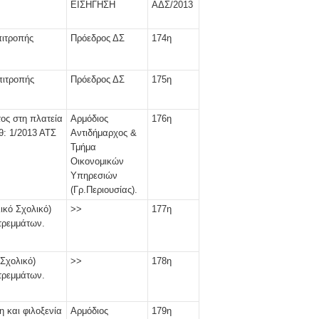
ΕΙΣΗΓΗΣΗ
ΑΔΣ/2013
ιτροπής
Πρόεδρος ΔΣ
174η
πιτροπής
Πρόεδρος ΔΣ
175η
ος στη πλατεία
Αρμόδιος
176η
: 1/2013 ΑΤΣ
Αντιδήμαρχος &
Τμήμα
Οικονομικών
Υπηρεσιών
(Γρ.Περιουσίας).
ικό Σχολικό)
>>
177η
τρεμμάτων.
 Σχολικό)
>>
178η
τρεμμάτων.
 και φιλοξενία
Αρμόδιος
179η