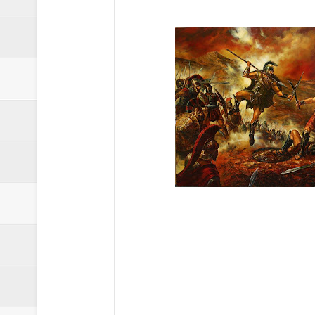
Δύο νέα μηχανήμτα στο Δήμο Δ
ΝΟΕΜΒΡΙΟΣ 1943 80 χρόνια από 
κατακτητές
Αδελφές Αλεξανδρή: Οι τρίδυμες
Πρωτάθλημα με την Αυστρία!
Ξεκινούν οι αιτήσεις συμμετοχή
τη διαμόρφωση - επεξεργασία π
ανθεκτικότητας έναντι των επιπ
Συνεδριάζει η οικονομική επιτ
ΠΡΟΚΗΡΥΞΗ ΑΝΟΙΚΤΟΥ ΗΛΕΚΤ