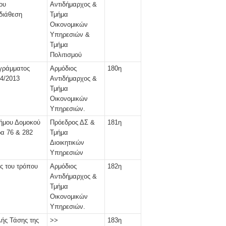
ου
Αντιδήμαρχος &
διάθεση
Τμήμα
Οικονομικών
Υπηρεσιών &
Τμήμα
Πολιτισμού
γράμματος
Αρμόδιος
180η
14/2013
Αντιδήμαρχος &
Τμήμα
Οικονομικών
Υπηρεσιών.
Δήμου Δομοκού
Πρόεδρος ΔΣ &
181η
ρα 76 & 282
Τμήμα
Διοικητικών
Υπηρεσιών
ς του τρόπου
Αρμόδιος
182η
Αντιδήμαρχος &
.
Τμήμα
Οικονομικών
Υπηρεσιών.
λής Τάσης της
>>
183η