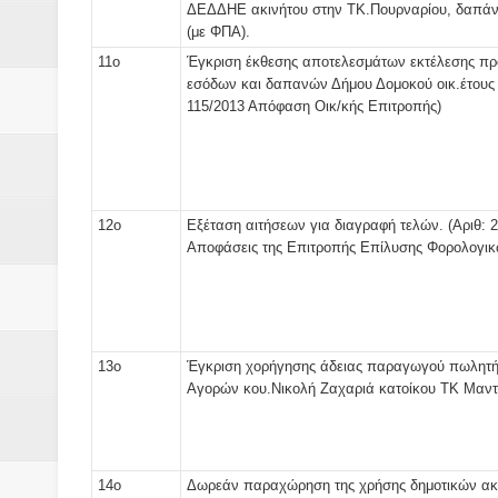
ΔΕΔΔΗΕ ακινήτου στην ΤΚ.Πουρναρίου, δαπάνη
(με ΦΠΑ).
11ο
Έγκριση έκθεσης αποτελεσμάτων εκτέλεσης π
εσόδων και δαπανών Δήμου Δομοκού οικ.έτους 
115/2013 Απόφαση Οικ/κής Επιτροπής)
12ο
Εξέταση αιτήσεων για διαγραφή τελών. (Αριθ: 2
Αποφάσεις της Επιτροπής Επίλυσης Φορολογι
13ο
Έγκριση χορήγησης άδειας παραγωγού πωλητ
Αγορών κου.Νικολή Ζαχαριά κατοίκου ΤΚ Μαντ
14ο
Δωρεάν παραχώρηση της χρήσης δημοτικών ακ