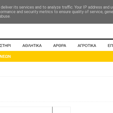
deliver its services and to analyze traffic. Your IP address and 
formance and security metrics to ensure quality of service, gen
abuse.
ΣΤΗΡΙ
ΑΘΛΗΤΙΚΑ
ΑΡΘΡΑ
ΑΓΡΟΤΙΚΑ
ΕΠ
ΟΝΕΩΝ
ΜΟΚΟΥ ΓΙΑ ΜΑΙΟ ΚΑΙ ΙΟΥΝΙΟ 2024
ωάννου στην Ομβριακή Δομοκού την 1η Δεκέμβρη 1942