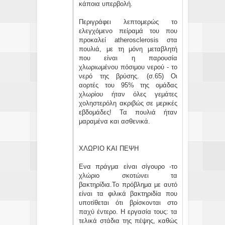
κάποια υπερβολή.
Περιγράφει λεπτομερώς το
ελεγχόμενο πείραμά του που
προκαλεί atherosclerosis στα
πουλιά, με τη μόνη μεταβλητή
που είναι η παρουσία
χλωριωμένου πόσιμου νερού - το
νερό της βρύσης. (σ.65) Οι
αορτές του 95% της ομάδας
χλωρίου ήταν όλες γεμάτες
χοληστερόλη ακριβώς σε μερικές
εβδομάδες! Τα πουλιά ήταν
μαραμένα και ασθενικά.
ΧΛΩΡΙΟ ΚΑΙ ΠΕΨΗ
Ενα πράγμα είναι σίγουρο -το
χλώριο σκοτώνει τα
βακτηρίδια.Το πρόβλημα με αυτό
είναι τα φιλικά βακτηριδία που
υποτίθεται ότι βρίσκονται στο
παχύ έντερο. Η εργασία τους: τα
τελικά στάδια της πέψης, καθώς