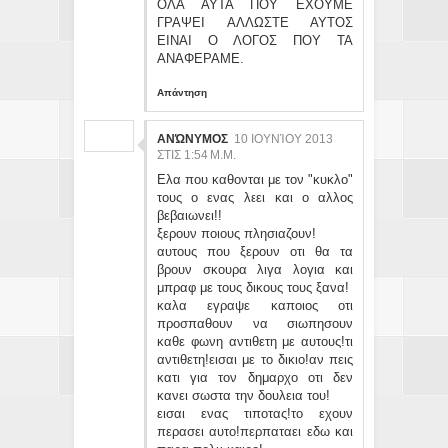
ΟΛΑ ΑΥΤΑ ΠΟΥ ΕΧΟΥΜΕ
ΓΡΑΨΕΙ ΑΛΛΩΣΤΕ ΑΥΤΟΣ
ΕΙΝΑΙ Ο ΛΟΓΟΣ ΠΟΥ ΤΑ
ΑΝΑΦΕΡΑΜΕ.
Απάντηση
ΑΝΏΝΥΜΟΣ
10 ΙΟΥΝΊΟΥ 2013
ΣΤΙΣ 1:54 Μ.Μ.
Ελα που καθονται με τον "κυκλο"
τους ο ενας λεει και ο αλλος
βεβαιωνει!!
ξερουν ποιους πλησιαζουν!
αυτους που ξερουν οτι θα τα
βρουν σκουρα λιγα λογια και
μπραφ με τους δικους τους ξανα!
καλα εγραψε καποιος οτι
προσπαθουν να σιωπησουν
καθε φωνη αντιθετη με αυτους!τι
αντιθετη!εισαι με το δικιο!αν πεις
κατι για τον δημαρχο οτι δεν
κανει σωστα την δουλεια του!
εισαι ενας τιποτας!το εχουν
περασει αυτο!περπαταει εδω και