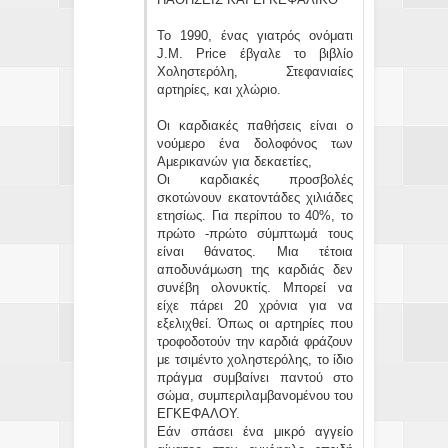
Το 1990, ένας γιατρός ονόματι
J.M. Price έβγαλε το βιβλίο
Χοληστερόλη, Στεφανιαίες
αρτηρίες, και χλώριο.
Οι καρδιακές παθήσεις είναι ο
νούμερο ένα δολοφόνος των
Αμερικανών για δεκαετίες,
Οι καρδιακές προσβολές
σκοτώνουν εκατοντάδες χιλιάδες
ετησίως. Για περίπου το 40%, το
πρώτο -πρώτο σύμπτωμά τους
είναι θάνατος. Μια τέτοια
αποδυνάμωση της καρδιάς δεν
συνέβη ολονυκτίς. Μπορεί να
είχε πάρει 20 χρόνια για να
εξελιχθεί. Όπως οι αρτηρίες που
τροφοδοτούν την καρδιά φράζουν
με τσιμέντο χοληστερόλης, το ίδιο
πράγμα συμβαίνει παντού στο
σώμα, συμπεριλαμβανομένου του
ΕΓΚΕΦΑΛΟΥ.
Εάν σπάσει ένα μικρό αγγείο