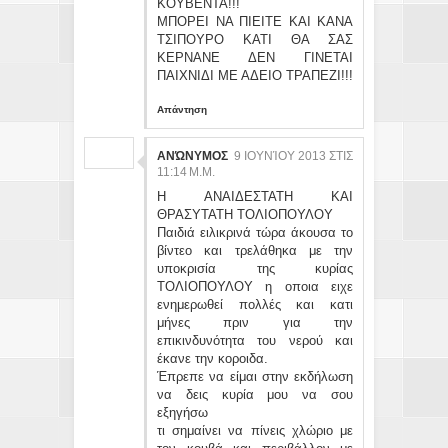
ΚΟΥΒΕΝΤΑ!!!
ΜΠΟΡΕΙ ΝΑ ΠΙΕΙΤΕ ΚΑΙ ΚΑΝΑ
ΤΣΙΠΟΥΡΟ ΚΑΤΙ ΘΑ ΣΑΣ
ΚΕΡΝΑΝΕ ΔΕΝ ΓΙΝΕΤΑΙ
ΠΑΙΧΝΙΔΙ ΜΕ ΑΔΕΙΟ ΤΡΑΠΕΖΙ!!!
Απάντηση
ΑΝΏΝΥΜΟΣ
9 ΙΟΥΝΊΟΥ 2013 ΣΤΙΣ
11:14 Μ.Μ.
Η ΑΝΑΙΔΕΣΤΑΤΗ ΚΑΙ
ΘΡΑΣΥΤΑΤΗ ΤΟΛΙΟΠΟΥΛΟΥ
Παιδιά ειλικρινά τώρα άκουσα το
βίντεο και τρελάθηκα με την
υποκρισία της κυρίας
ΤΟΛΙΟΠΟΥΛΟΥ η οποια ειχε
ενημερωθεί πολλές και κατι
μήνες πριν για την
επικινδυνότητα του νερού και
έκανε την κοροιδα.
Έπρεπε να είμαι στην εκδήλωση
να δεις κυρία μου να σου
εξηγήσω
τι σημαίνει να πίνεις χλώριο με