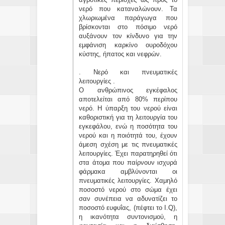
νερό που καταναλώνουν. Τα
χλωριωμένα παράγωγα που
βρίσκονται στο πόσιμο νερό
αυξάνουν τον κίνδυνο για την
εμφάνιση καρκίνο ουροδόχου
κύστης, ήπατος και νεφρών.
. Νερό και πνευματικές
λειτουργίες .
Ο ανθρώπινος εγκέφαλος
αποτελείται από 80% περίπου
νερό. Η ύπαρξη του νερού είναι
καθοριστική για τη λειτουργία του
εγκεφάλου, ενώ η ποσότητα του
νερού και η ποιότητά του, έχουν
άμεση σχέση με τις πνευματικές
λειτουργίες. Έχει παρατηρηθεί ότι
στα άτομα που παίρνουν ισχυρά
φάρμακα αμβλύνονται οι
πνευματικές λειτουργίες. Χαμηλό
ποσοστό νερού στο σώμα έχει
σαν συνέπεια να αδυνατίζει το
ποσοστό ευφυΐας, (πέφτει το I.Q),
η ικανότητα συντονισμού, η