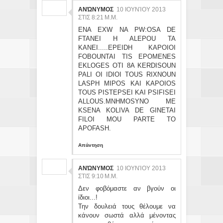
ΑΝΏΝΥΜΟΣ
10 ΙΟΥΝΊΟΥ 2013
ΣΤΙΣ 8:21 Μ.Μ.
ENA EXW NA PW:OSA DE
FTANEI H ALEPOU TA
KANEI.....EPEIDH KAPOIOI
FOBOUNTAI TIS EPOMENES
EKLOGES OTI 8A KERDISOUN
PALI OI IDIOI TOUS RIXNOUN
LASPH MIPOS KAI KAPOIOS
TOUS PISTEPSEI KAI PSIFISEI
ALLOUS.MNHMOSYNO ME
KSENA KOLIVA DE GINETAI
FILOI MOU PARTE TO
APOFASH.
Απάντηση
ΑΝΏΝΥΜΟΣ
10 ΙΟΥΝΊΟΥ 2013
ΣΤΙΣ 9:10 Μ.Μ.
Δεν φοβόμαστε αν βγούν οι
ίδιοι...!
Την δουλειά τους θέλουμε να
κάνουν σωστά αλλά μένοντας