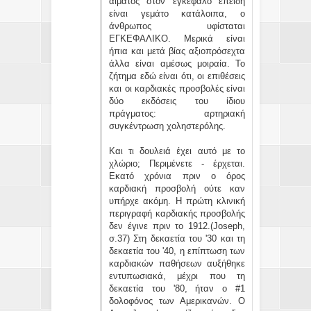
αίματος στον εγκέφαλο επειδή
είναι γεμάτο κατάλοιπα, ο
άνθρωπος υφίσταται
ΕΓΚΕΦΑΛΙΚΟ. Μερικά είναι
ήπια και μετά βίας αξιοπρόσεχτα
άλλα είναι αμέσως μοιραία. Το
ζήτημα εδώ είναι ότι, οι επιθέσεις
και οι καρδιακές προσβολές είναι
δύο εκδόσεις του ίδιου
πράγματος: αρτηριακή
συγκέντρωση χοληστερόλης.
Και τι δουλειά έχει αυτό με το
χλώριο; Περιμένετε - έρχεται.
Εκατό χρόνια πριν ο όρος
καρδιακή προσβολή ούτε καν
υπήρχε ακόμη. Η πρώτη κλινική
περιγραφή καρδιακής προσβολής
δεν έγινε πριν το 1912.(Joseph,
σ.37) Στη δεκαετία του '30 και τη
δεκαετία του '40, η επίπτωση των
καρδιακών παθήσεων αυξήθηκε
εντυπωσιακά, μέχρι που τη
δεκαετία του '80, ήταν ο #1
δολοφόνος των Αμερικανών. Ο