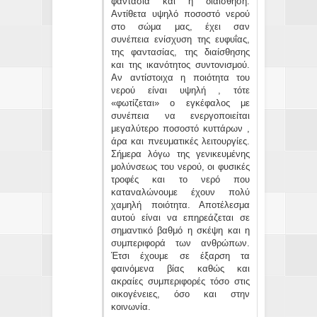
φαντασία και η διαίσθηση.
Αντίθετα υψηλό ποσοστό νερού
στο σώμα μας, έχει σαν
συνέπεια ενίσχυση της ευφυΐας,
της φαντασίας, της διαίσθησης
και της ικανότητος συντονισμού.
Αν αντίστοιχα η ποιότητα του
νερού είναι υψηλή , τότε
«φωτίζεται» ο εγκέφαλος με
συνέπεια να ενεργοποιείται
μεγαλύτερο ποσοστό κυττάρων ,
άρα και πνευματικές λειτουργίες.
Σήμερα λόγω της γενικευμένης
μολύνσεως του νερού, οι φυσικές
τροφές και το νερό που
καταναλώνουμε έχουν πολύ
χαμηλή ποιότητα. Αποτέλεσμα
αυτού είναι να επηρεάζεται σε
σημαντικό βαθμό η σκέψη και η
συμπεριφορά των ανθρώπων.
Έτσι έχουμε σε έξαρση τα
φαινόμενα βίας καθώς και
ακραίες συμπεριφορές τόσο στις
οικογένειες, όσο και στην
κοινωνία.