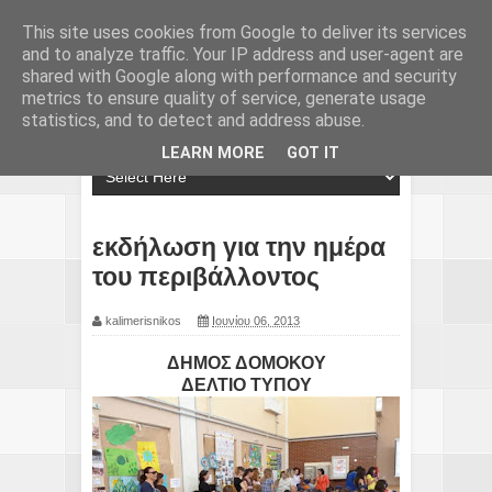
This site uses cookies from Google to deliver its services
and to analyze traffic. Your IP address and user-agent are
shared with Google along with performance and security
metrics to ensure quality of service, generate usage
statistics, and to detect and address abuse.
LEARN MORE
GOT IT
εκδήλωση για την ημέρα
του περιβάλλοντος
kalimerisnikos
Ιουνίου 06, 2013
ΔΗΜΟΣ ΔΟΜΟΚΟΥ
ΔΕΛΤΙΟ ΤΥΠΟΥ