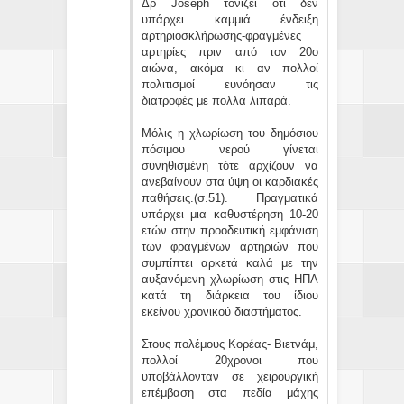
Δρ Joseph τονίζει ότι δεν
υπάρχει καμμιά ένδειξη
αρτηριοσκλήρωσης-φραγμένες
αρτηρίες πριν από τον 20ο
αιώνα, ακόμα κι αν πολλοί
πολιτισμοί ευνόησαν τις
διατροφές με πολλα λιπαρά.
Μόλις η χλωρίωση του δημόσιου
πόσιμου νερού γίνεται
συνηθισμένη τότε αρχίζουν να
ανεβαίνουν στα ύψη οι καρδιακές
παθήσεις.(σ.51). Πραγματικά
υπάρχει μια καθυστέρηση 10-20
ετών στην προοδευτική εμφάνιση
των φραγμένων αρτηριών που
συμπίπτει αρκετά καλά με την
αυξανόμενη χλωρίωση στις ΗΠΑ
κατά τη διάρκεια του ίδιου
εκείνου χρονικού διαστήματος.
Στους πολέμους Κορέας- Βιετνάμ,
πολλοί 20χρονοι που
υποβάλλονταν σε χειρουργική
επέμβαση στα πεδία μάχης