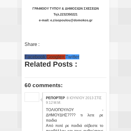
ΓΡΑΦΕΙΟΥ ΤΥΠΟΥ & ΔΗΜΟΣΙΩΝ ΣΧΕΣΕΩΝ
Τηλ
.2232350221
e-mail: e.zisopoulou@domokos.gr
Share :
Facebook
Google+
Twitter
Related Posts :
60 comments:
ΡΕΠΟΡΤΕΡ
8 ΙΟΥΝΊΟΥ 2013 ΣΤΙΣ
9:12 Μ.Μ.
ΤΟΛΙΟΠΟΥΛΟΥ -
ΔΗΜΟΥΔΗΣ???? τι λετε ρε
παιδια
Από ποτέ ρε παιδιά σέβεστε το
περιβάλλον και τους ανθρώπους