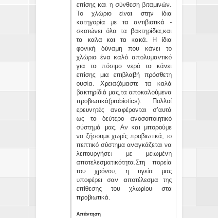
επίσης και η σύνθεση βιταμινών.
Το χλώριο είναι στην ίδια
κατηγορία με τα αντιβιοτικά -
σκοτώνει όλα τα βακτηρίδια,και
τα καλα και τα κακά. Η ίδια
φονική δύναμη που κάνει το
χλώριο ένα καλό απολυμαντικό
για το πόσιμο νερό το κάνει
επίσης μια επιβλαβή πρόσθετη
ουσία. Χρειαζόμαστε τα καλά
βακτηρίδιά μας,τα αποκαλούμενα
προβιωτικά(probiotics). Πολλοί
ερευνητές αναφέρονται σ’αυτά
ως το δεύτερο ανοσοποιητικό
σύστημά μας. Αν και μπορούμε
να ζήσουμε χωρίς προβιωτικά, το
πεπτικό σύστημα αναγκάζεται να
λειτουργήσει με μειωμένη
αποτελεσματικότητα.Στη πορεία
του χρόνου, η υγεία μας
υποφέρει σαν αποτέλεσμα της
επίθεσης του χλωρίου στα
προβιωτικά.
Απάντηση