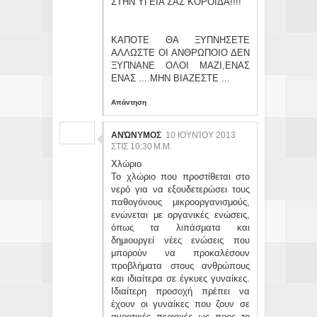
ΣΤΗΝ ΥΓΕΙΑ ΣΑΣ ΚΟΡΟΙΔΑ!!!!
ΚΑΠΟΤΕ ΘΑ ΞΥΠΝΗΣΕΤΕ
ΑΛΛΩΣΤΕ ΟΙ ΑΝΘΡΩΠΟΙΟ ΔΕΝ
ΞΥΠΝΑΝΕ ΟΛΟΙ ΜΑΖΙ,ΕΝΑΣ
ΕΝΑΣ ....ΜΗΝ ΒΙΑΖΕΣΤΕ ...
Απάντηση
ΑΝΏΝΥΜΟΣ
10 ΙΟΥΝΊΟΥ 2013
ΣΤΙΣ 10:30 Μ.Μ.
Χλώριο
Το χλώριο που προστίθεται στο
νερό για να εξουδετερώσει τους
παθογόνους μικροοργανισμούς,
ενώνεται με οργανικές ενώσεις,
όπως τα λιπάσματα και
δημιουργεί νέες ενώσεις που
μπορούν να προκαλέσουν
προβλήματα στους ανθρώπους
και ιδιαίτερα σε έγκυες γυναίκες.
Ιδιαίτερη προσοχή πρέπει να
έχουν οι γυναίκες που ζουν σε
αγροτικές περιοχές ως προς το