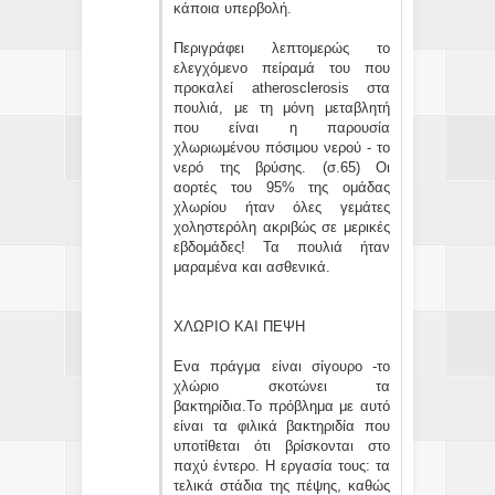
κάποια υπερβολή.
Περιγράφει λεπτομερώς το
ελεγχόμενο πείραμά του που
προκαλεί atherosclerosis στα
πουλιά, με τη μόνη μεταβλητή
που είναι η παρουσία
χλωριωμένου πόσιμου νερού - το
νερό της βρύσης. (σ.65) Οι
αορτές του 95% της ομάδας
χλωρίου ήταν όλες γεμάτες
χοληστερόλη ακριβώς σε μερικές
εβδομάδες! Τα πουλιά ήταν
μαραμένα και ασθενικά.
ΧΛΩΡΙΟ ΚΑΙ ΠΕΨΗ
Ενα πράγμα είναι σίγουρο -το
χλώριο σκοτώνει τα
βακτηρίδια.Το πρόβλημα με αυτό
είναι τα φιλικά βακτηριδία που
υποτίθεται ότι βρίσκονται στο
παχύ έντερο. Η εργασία τους: τα
τελικά στάδια της πέψης, καθώς