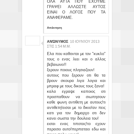
ΟΛΑ ΑΥΤΑ ΠΟΥ ΕΧΟΥΜΕ
ΓΡΑΨΕΙ ΑΛΛΩΣΤΕ ΑΥΤΟΣ
ΕΙΝΑΙ Ο ΛΟΓΟΣ ΠΟΥ ΤΑ
ΑΝΑΦΕΡΑΜΕ.
Απάντηση
ΑΝΏΝΥΜΟΣ
10 ΙΟΥΝΊΟΥ 2013
ΣΤΙΣ 1:54 Μ.Μ.
Ελα που καθονται με τον "κυκλο"
τους ο ενας λεει και ο αλλος
βεβαιωνει!!
ξερουν ποιους πλησιαζουν!
αυτους που ξερουν οτι θα τα
βρουν σκουρα λιγα λογια και
μπραφ με τους δικους τους ξανα!
καλα εγραψε καποιος οτι
προσπαθουν να σιωπησουν
καθε φωνη αντιθετη με αυτους!τι
αντιθετη!εισαι με το δικιο!αν πεις
κατι για τον δημαρχο οτι δεν
κανει σωστα την δουλεια του!
εισαι ενας τιποτας!το εχουν
περασει αυτο!περπαταει εδω και