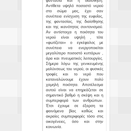
φαντασία και η διαίσθηση.
Αντίθετα υψηλό ποσοστό νερού
στο σώμα μας, έχει σαν
συνέπεια ενίσχυση της ευφυΐας,
της φαντασίας, της διαίσθησης
και της ικανότητος συντονισμού.
Αν αντίστοιχα η ποιότητα του
νερού είναι υψηλή , τότε
«φωτίζεται» ο εγκέφαλος με
συνέπεια να ενεργοποιείται
μεγαλύτερο ποσοστό κυττάρων ,
άρα και πνευματικές λειτουργίες.
Σήμερα λόγω της γενικευμένης
μολύνσεως του νερού, οι φυσικές
τροφές και το νερό που
καταναλώνουμε έχουν πολύ
χαμηλή ποιότητα. Αποτέλεσμα
αυτού είναι να επηρεάζεται σε
σημαντικό βαθμό η σκέψη και η
συμπεριφορά των ανθρώπων.
Έτσι έχουμε σε έξαρση τα
φαινόμενα βίας καθώς και
ακραίες συμπεριφορές τόσο στις
οικογένειες, όσο και στην
κοινωνία.