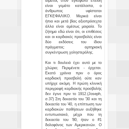
αίματος στον εγκέφαλο επειδή
είναι γεμάτο κατάλοιπα, ο
άνθρωπος υφίσταται
ΕΓΚΕΦΑΛΙΚΟ. Μερικά είναι
ήπια και μετά βίας αξιοπρόσεχτα
άλλα είναι αμέσως μοιραία. Το
ζήτημα εδώ είναι ότι, οι επιθέσεις
και οι καρδιακές προσβολές είναι
δύο εκδόσεις του ίδιου
πράγματος: αρτηριακή
συγκέντρωση χοληστερόλης.
Και τι δουλειά έχει αυτό με το
χλώριο; Περιμένετε - έρχεται.
Εκατό χρόνια πριν ο όρος
καρδιακή προσβολή ούτε καν
υπήρχε ακόμη. Η πρώτη κλινική
περιγραφή καρδιακής προσβολής
δεν έγινε πριν το 1912.(Joseph,
σ.37) Στη δεκαετία του '30 και τη
δεκαετία του '40, η επίπτωση των
καρδιακών παθήσεων αυξήθηκε
εντυπωσιακά, μέχρι που τη
δεκαετία του '80, ήταν ο #1
δολοφόνος των Αμερικανών. Ο