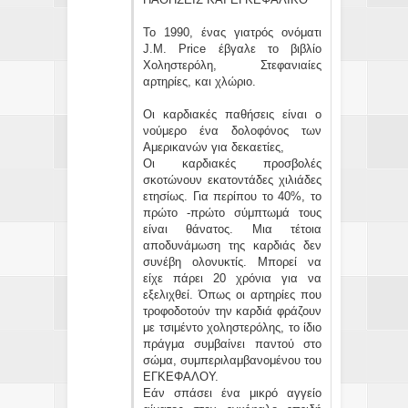
Το 1990, ένας γιατρός ονόματι
J.M. Price έβγαλε το βιβλίο
Χοληστερόλη, Στεφανιαίες
αρτηρίες, και χλώριο.
Οι καρδιακές παθήσεις είναι ο
νούμερο ένα δολοφόνος των
Αμερικανών για δεκαετίες,
Οι καρδιακές προσβολές
σκοτώνουν εκατοντάδες χιλιάδες
ετησίως. Για περίπου το 40%, το
πρώτο -πρώτο σύμπτωμά τους
είναι θάνατος. Μια τέτοια
αποδυνάμωση της καρδιάς δεν
συνέβη ολονυκτίς. Μπορεί να
είχε πάρει 20 χρόνια για να
εξελιχθεί. Όπως οι αρτηρίες που
τροφοδοτούν την καρδιά φράζουν
με τσιμέντο χοληστερόλης, το ίδιο
πράγμα συμβαίνει παντού στο
σώμα, συμπεριλαμβανομένου του
ΕΓΚΕΦΑΛΟΥ.
Εάν σπάσει ένα μικρό αγγείο