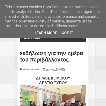
This site uses cookies from Google to deliver its services
and to analyze traffic. Your IP address and user-agent are
shared with Google along with performance and security
metrics to ensure quality of service, generate usage
statistics, and to detect and address abuse.
LEARN MORE
GOT IT
εκδήλωση για την ημέρα
του περιβάλλοντος
kalimerisnikos
Ιουνίου 06, 2013
ΔΗΜΟΣ ΔΟΜΟΚΟΥ
ΔΕΛΤΙΟ ΤΥΠΟΥ