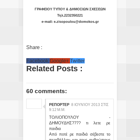
ΓΡΑΦΕΙΟΥ ΤΥΠΟΥ & ΔΗΜΟΣΙΩΝ ΣΧΕΣΕΩΝ
Τηλ
.2232350221
e-mail: e.zisopoulou@domokos.gr
Share :
Facebook
Google+
Twitter
Related Posts :
60 comments:
ΡΕΠΟΡΤΕΡ
8 ΙΟΥΝΊΟΥ 2013 ΣΤΙΣ
9:12 Μ.Μ.
ΤΟΛΙΟΠΟΥΛΟΥ -
ΔΗΜΟΥΔΗΣ???? τι λετε ρε
παιδια
Από ποτέ ρε παιδιά σέβεστε το
περιβάλλον και τους ανθρώπους