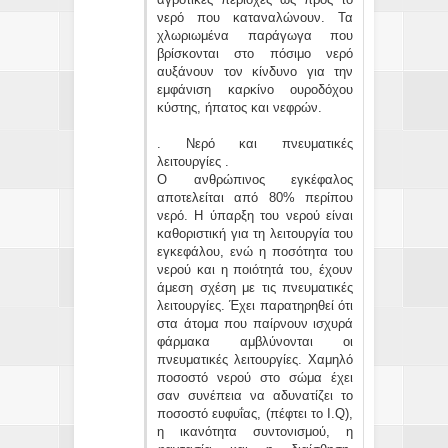
νερό που καταναλώνουν. Τα
χλωριωμένα παράγωγα που
βρίσκονται στο πόσιμο νερό
αυξάνουν τον κίνδυνο για την
εμφάνιση καρκίνο ουροδόχου
κύστης, ήπατος και νεφρών.
. Νερό και πνευματικές
λειτουργίες .
Ο ανθρώπινος εγκέφαλος
αποτελείται από 80% περίπου
νερό. Η ύπαρξη του νερού είναι
καθοριστική για τη λειτουργία του
εγκεφάλου, ενώ η ποσότητα του
νερού και η ποιότητά του, έχουν
άμεση σχέση με τις πνευματικές
λειτουργίες. Έχει παρατηρηθεί ότι
στα άτομα που παίρνουν ισχυρά
φάρμακα αμβλύνονται οι
πνευματικές λειτουργίες. Χαμηλό
ποσοστό νερού στο σώμα έχει
σαν συνέπεια να αδυνατίζει το
ποσοστό ευφυΐας, (πέφτει το I.Q),
η ικανότητα συντονισμού, η