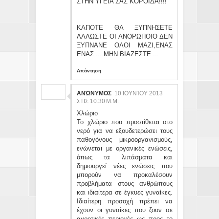
ΣΤΗΝ ΥΓΕΙΑ ΣΑΣ ΚΟΡΟΙΔΑ!!!!
ΚΑΠΟΤΕ ΘΑ ΞΥΠΝΗΣΕΤΕ
ΑΛΛΩΣΤΕ ΟΙ ΑΝΘΡΩΠΟΙΟ ΔΕΝ
ΞΥΠΝΑΝΕ ΟΛΟΙ ΜΑΖΙ,ΕΝΑΣ
ΕΝΑΣ ....ΜΗΝ ΒΙΑΖΕΣΤΕ ...
Απάντηση
ΑΝΏΝΥΜΟΣ
10 ΙΟΥΝΊΟΥ 2013
ΣΤΙΣ 10:30 Μ.Μ.
Χλώριο
Το χλώριο που προστίθεται στο
νερό για να εξουδετερώσει τους
παθογόνους μικροοργανισμούς,
ενώνεται με οργανικές ενώσεις,
όπως τα λιπάσματα και
δημιουργεί νέες ενώσεις που
μπορούν να προκαλέσουν
προβλήματα στους ανθρώπους
και ιδιαίτερα σε έγκυες γυναίκες.
Ιδιαίτερη προσοχή πρέπει να
έχουν οι γυναίκες που ζουν σε
αγροτικές περιοχές ως προς το