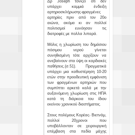
Δρ Joseph τονίζει ότι δεν
υπάρχει καμμιά ένδειξη
αρτηριοσκλήρωσης-φραγμένες
αρτηρίες πριν από τον 20ο
αιώνα, ακόμα κι αν πολλοί
πολιτισμοί ευνόησαν τις
διατροφές με πολλα λιπαρά.
Μόλις η χλωρίωση του δημόσιου
πόσιμου νερού γίνεται
συνηθισμένη τότε αρχίζουν να
ανεβαίνουν στα ύψη οι καρδιακές
παθήσεις.(σ.51). Πραγματικά
υπάρχει μια καθυστέρηση 10-20
ετών στην προοδευτική εμφάνιση
των φραγμένων αρτηριών που
συμπίπτει αρκετά καλά με την
αυξανόμενη χλωρίωση στις ΗΠΑ
κατά τη διάρκεια του ίδιου
εκείνου χρονικού διαστήματος.
Στους πολέμους Κορέας- Βιετνάμ,
πολλοί 20χρονοι που
υποβάλλονταν σε χειρουργική
επέμβαση στα πεδία μάχης