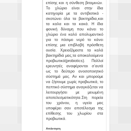
επίσης και η σύνθεση βιταμινών.
Το χλώριο είναι στην ίδια
κατηγορία με τα αντιβιοτικά -
σκοτώνει όλα τα βακτηρίδια,και
τα καλα και τα κακά. Η ίδια
φονική δύναμη που κάνει το
χλώριο ένα καλό απολυμαντικό
για το πόσιμο νερό το κάνει
επίσης μια επιβλαβή πρόσθετη
ουσία. Χρειαζόμαστε τα καλά
βακτηρίδιά μας,τα αποκαλούμενα
προβιωτικά(probiotics). Πολλοί
ερευνητές αναφέρονται σ’αυτά
ως το δεύτερο ανοσοποιητικό
σύστημά μας. Αν και μπορούμε
να ζήσουμε χωρίς προβιωτικά, το
πεπτικό σύστημα αναγκάζεται να
λειτουργήσει με μειωμένη
αποτελεσματικότητα.Στη πορεία
του χρόνου, η υγεία μας
υποφέρει σαν αποτέλεσμα της
επίθεσης του χλωρίου στα
προβιωτικά.
Απάντηση