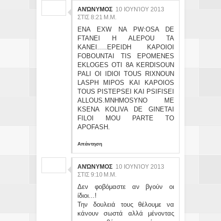
ΑΝΏΝΥΜΟΣ
10 ΙΟΥΝΊΟΥ 2013
ΣΤΙΣ 8:21 Μ.Μ.
ENA EXW NA PW:OSA DE
FTANEI H ALEPOU TA
KANEI.....EPEIDH KAPOIOI
FOBOUNTAI TIS EPOMENES
EKLOGES OTI 8A KERDISOUN
PALI OI IDIOI TOUS RIXNOUN
LASPH MIPOS KAI KAPOIOS
TOUS PISTEPSEI KAI PSIFISEI
ALLOUS.MNHMOSYNO ME
KSENA KOLIVA DE GINETAI
FILOI MOU PARTE TO
APOFASH.
Απάντηση
ΑΝΏΝΥΜΟΣ
10 ΙΟΥΝΊΟΥ 2013
ΣΤΙΣ 9:10 Μ.Μ.
Δεν φοβόμαστε αν βγούν οι
ίδιοι...!
Την δουλειά τους θέλουμε να
κάνουν σωστά αλλά μένοντας