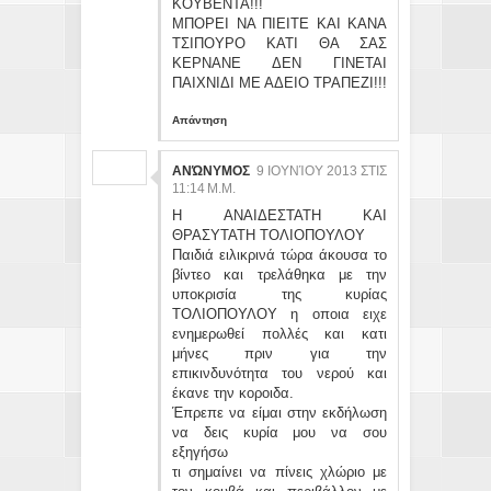
ΚΟΥΒΕΝΤΑ!!!
ΜΠΟΡΕΙ ΝΑ ΠΙΕΙΤΕ ΚΑΙ ΚΑΝΑ
ΤΣΙΠΟΥΡΟ ΚΑΤΙ ΘΑ ΣΑΣ
ΚΕΡΝΑΝΕ ΔΕΝ ΓΙΝΕΤΑΙ
ΠΑΙΧΝΙΔΙ ΜΕ ΑΔΕΙΟ ΤΡΑΠΕΖΙ!!!
Απάντηση
ΑΝΏΝΥΜΟΣ
9 ΙΟΥΝΊΟΥ 2013 ΣΤΙΣ
11:14 Μ.Μ.
Η ΑΝΑΙΔΕΣΤΑΤΗ ΚΑΙ
ΘΡΑΣΥΤΑΤΗ ΤΟΛΙΟΠΟΥΛΟΥ
Παιδιά ειλικρινά τώρα άκουσα το
βίντεο και τρελάθηκα με την
υποκρισία της κυρίας
ΤΟΛΙΟΠΟΥΛΟΥ η οποια ειχε
ενημερωθεί πολλές και κατι
μήνες πριν για την
επικινδυνότητα του νερού και
έκανε την κοροιδα.
Έπρεπε να είμαι στην εκδήλωση
να δεις κυρία μου να σου
εξηγήσω
τι σημαίνει να πίνεις χλώριο με