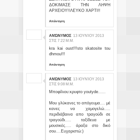
ΔΟΚΙΜΑΣΕ ΤΗΝ ΛΗΨΗ
ΑΡΧΕΙΟΥ!!ΛΕΥΚΟ ΧΑΡΤΙ!!
Απάντηση
ΑΝΏΝΥΜΟΣ
13 ΙΟΥΝΊΟΥ 2013
ΣΤΙΣ 7:22 Μ.Μ.
kra kai oust!!!sto skatosite tou
dhmou!!!
Απάντηση
ΑΝΏΝΥΜΟΣ
13 ΙΟΥΝΊΟΥ 2013
ΣΤΙΣ 9:08 Μ.Μ.
Μποφίλιου:κρυφτο youtyde......
Μου γλύκανες το απόγευμα.... μέ
κανες να χαμογελώ.....
περιδιάβαινα απο τραγούδι σε
τραγούδι..... ταξίδευα με
μουσικές..... άραξα στο δικό
σου....Ευχαριστώ:)