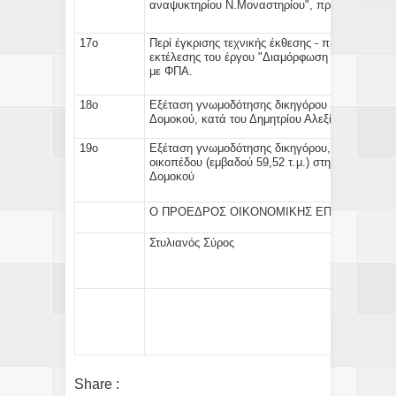
αναψυκτηρίου Ν.Μοναστηρίου", προϋπ. 2.996,
17ο
Περί έγκρισης τεχνικής έκθεσης - προϋπολογισ
εκτέλεσης του έργου "Διαμόρφωση ρέμματος Τ.
με ΦΠΑ.
18ο
Εξέταση γνωμοδότησης δικηγόρου περί άσκηση
Δομοκού, κατά του Δημητρίου Αλεξίου
19ο
Εξέταση γνωμοδότησης δικηγόρου, ως προς το 
οικοπέδου (εμβαδού 59,52 τ.μ.) στη Τ.Κ. Αχλαδι
Δομοκού
Ο ΠΡΟΕΔΡΟΣ ΟΙΚΟΝΟΜΙΚΗΣ ΕΠΙΤΡΟΠΗΣ
Στυλιανός Σύρος
Share :