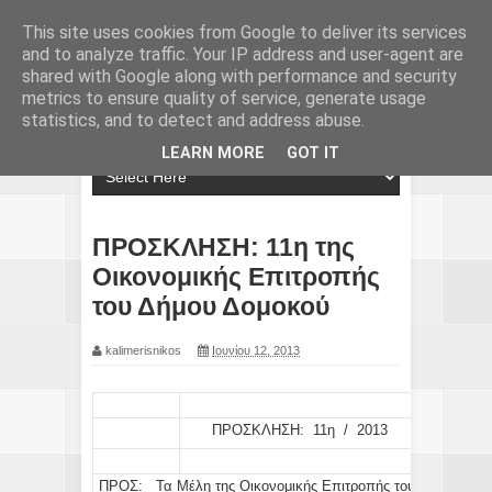
This site uses cookies from Google to deliver its services
and to analyze traffic. Your IP address and user-agent are
shared with Google along with performance and security
metrics to ensure quality of service, generate usage
statistics, and to detect and address abuse.
LEARN MORE
GOT IT
ΠΡΟΣΚΛΗΣΗ: 11η της
Οικονομικής Επιτροπής
του Δήμου Δομοκού
kalimerisnikos
Ιουνίου 12, 2013
ΠΡΟΣΚΛΗΣΗ: 11η / 2013
ΠΡΟΣ:
Τα
Μέλη της Οικονομικής Επιτροπής του Δήμου Δο