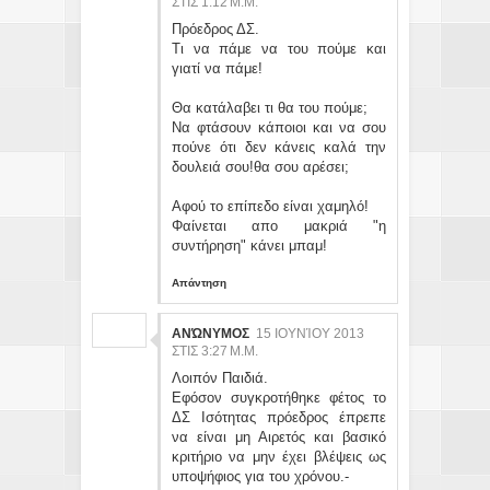
ΣΤΙΣ 1:12 Μ.Μ.
Πρόεδρος ΔΣ.
Τι να πάμε να του πούμε και
γιατί να πάμε!
Θα κατάλαβει τι θα του πούμε;
Να φτάσουν κάποιοι και να σου
πούνε ότι δεν κάνεις καλά την
δουλειά σου!θα σου αρέσει;
Αφού το επίπεδο είναι χαμηλό!
Φαίνεται απο μακριά "η
συντήρηση" κάνει μπαμ!
Απάντηση
ΑΝΏΝΥΜΟΣ
15 ΙΟΥΝΊΟΥ 2013
ΣΤΙΣ 3:27 Μ.Μ.
Λοιπόν Παιδιά.
Εφόσον συγκροτήθηκε φέτος το
ΔΣ Ισότητας πρόεδρος έπρεπε
να είναι μη Αιρετός και βασικό
κριτήριο να μην έχει βλέψεις ως
υποψήφιος για του χρόνου.-