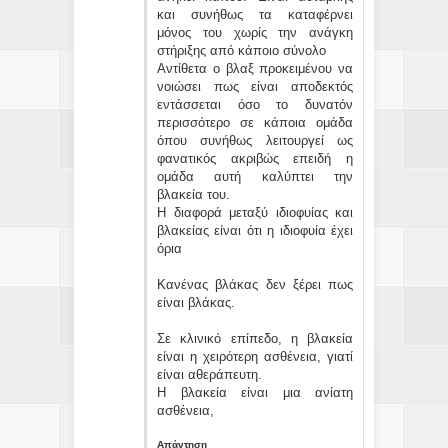
και συνήθως τα καταφέρνει
μόνος του χωρίς την ανάγκη
στήριξης από κάποιο σύνολο
Αντίθετα ο βλαξ προκειμένου να
νοιώσει πως είναι αποδεκτός
εντάσσεται όσο το δυνατόν
περισσότερο σε κάποια ομάδα
όπου συνήθως λειτουργεί ως
φανατικός ακριβώς επειδή η
ομάδα αυτή καλύπτει την
βλακεία του.
Η διαφορά μεταξύ ιδιοφυίας και
βλακείας είναι ότι η ιδιοφυία έχει
όρια
Κανένας βλάκας δεν ξέρει πως
είναι βλάκας.
Σε κλινικό επίπεδο, η βλακεία
είναι η χειρότερη ασθένεια, γιατί
είναι αθεράπευτη.
Η βλακεία είναι μια ανίατη
ασθένεια,
Απάντηση