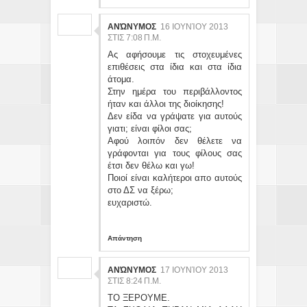
ΑΝΏΝΥΜΟΣ
16 ΙΟΥΝΊΟΥ 2013
ΣΤΙΣ 7:08 Π.Μ.
Ας αφήσουμε τις στοχευμένες
επιθέσεις στα ίδια και στα ίδια
άτομα.
Στην ημέρα του περιβάλλοντος
ήταν και άλλοι της διοίκησης!
Δεν είδα να γράψατε για αυτούς
γιατι; είναι φίλοι σας;
Αφού λοιπόν δεν θέλετε να
γράφονται για τους φίλους σας
έτσι δεν θέλω και γω!
Ποιοί είναι καλήτεροι απο αυτούς
στο ΔΣ να ξέρω;
ευχαριστώ.
Απάντηση
ΑΝΏΝΥΜΟΣ
17 ΙΟΥΝΊΟΥ 2013
ΣΤΙΣ 8:24 Π.Μ.
ΤΟ ΞΕΡΟΥΜΕ.