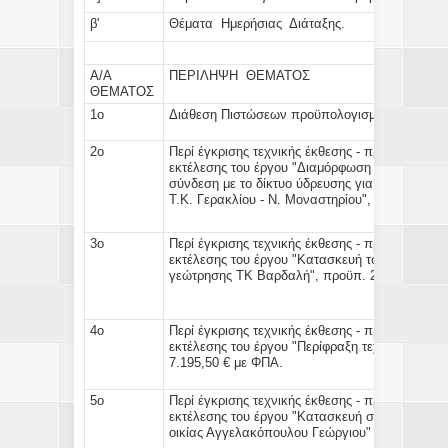
β'
Θέματα Ημερήσιας Διάταξης.
Α/Α
ΠΕΡΙΛΗΨΗ ΘΕΜΑΤΟΣ
ΘΕΜΑΤΟΣ
1o
Διάθεση Πιστώσεων προϋπολογισμού, έτους 20
2ο
Περί έγκρισης τεχνικής έκθεσης - προϋπολογισ
εκτέλεσης του έργου "Διαμόρφωση κοινοτικού 
σύνδεση με το δίκτυο ύδρευσης για το γέμισμ
Τ.Κ. Γερακλίου - Ν. Μοναστηρίου", προϋπ. 6.9
3ο
Περί έγκρισης τεχνικής έκθεσης - προϋπολογισ
εκτέλεσης του έργου "Κατασκευή τσιμεντοκολώ
γεώτρησης ΤΚ Βαρδαλή", προϋπ. 2.996,90 € μ
4ο
Περί έγκρισης τεχνικής έκθεσης - προϋπολογισ
εκτέλεσης του έργου "Περίφραξη τεχνητής λίμν
7.195,50 € με ΦΠΑ.
5ο
Περί έγκρισης τεχνικής έκθεσης - προϋπολογισ
εκτέλεσης του έργου "Κατασκευή σχαρών διευ
οικίας Αγγελακόπουλου Γεώργιου" (Τ.Κ Παναγί