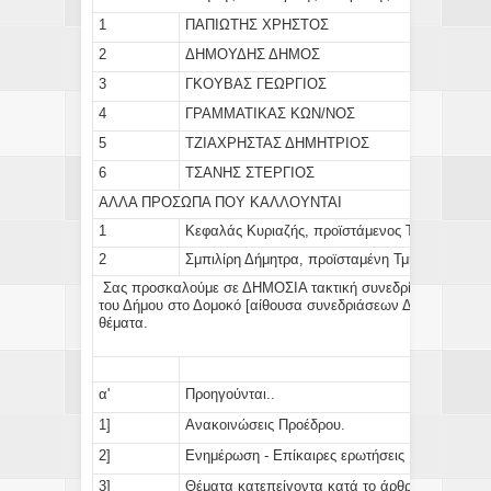
1
ΠΑΠΙΩΤΗΣ ΧΡΗΣΤΟΣ
2
ΔΗΜΟΥΔΗΣ ΔΗΜΟΣ
3
ΓΚΟΥΒΑΣ ΓΕΩΡΓΙΟΣ
4
ΓΡΑΜΜΑΤΙΚΑΣ ΚΩΝ/ΝΟΣ
5
ΤΖΙΑΧΡΗΣΤΑΣ ΔΗΜΗΤΡΙΟΣ
6
ΤΣΑΝΗΣ ΣΤΕΡΓΙΟΣ
ΑΛΛΑ ΠΡΟΣΩΠΑ ΠΟΥ ΚΑΛΛΟΥΝΤΑΙ
1
Κεφαλάς Κυριαζής, προϊστάμενος
Τμήματος Οικ
2
Σμπιλίρη Δήμητρα, προϊσταμένη Τμήματος Τεχν
Σας προσκαλούμε σε ΔΗΜΟΣΙΑ τακτική συνεδρίαση την
13η
του Δήμου στο Δομοκό [αίθουσα συνεδριάσεων Δημοτικού Σ
θέματα.
α'
Προηγούνται..
1]
Ανακοινώσεις Προέδρου.
2]
Ενημέρωση - Επίκαιρες ερωτήσεις Μελών Ο.Ε.
3]
Θέματα κατεπείγοντα κατά το άρθρο:75 παρ.3 