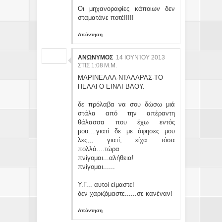
Οι μηχανοραφίες κάποιων δεν
σταματάνε ποτέ!!!!!
Απάντηση
ΑΝΏΝΥΜΟΣ
14 ΙΟΥΝΊΟΥ 2013
ΣΤΙΣ 1:08 Μ.Μ.
ΜΑΡΙΝΕΛΛΑ-ΝΤΑΛΑΡΑΣ-ΤΟ
ΠΕΛΑΓΟ ΕΙΝΑΙ ΒΑΘΥ.
δε πρόλαβα να σου δώσω μιά
στάλα από την απέραντη
θάλασσα που έχω εντός
μου....γιατί δε με άφησες μου
λες;;; γιατί; είχα τόσα
πολλά....τώρα
πνίγομαι...αλήθεια!
πνίγομαι......
Υ.Γ... αυτοί είμαστε!
δεν χαριζόμαστε......σε κανέναν!
Απάντηση