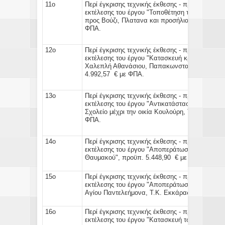
11ο
Περί έγκρισης τεχνικής έκθεσης - προϋπολογισ
εκτέλεσης του έργου "Τοποθέτηση τσιμεντοσωλ
προς Βούζι, Πλατανα και προσήλια"(Τ.Κ. Πολυδ
ΦΠΑ.
12ο
Περί έγκρισης τεχνικής έκθεσης - προϋπολογισ
εκτέλεσης του έργου "Κατασκευή κρασπέδων έν
Χαλεπλή Αθανάσιου, Παπακωνσταντίνου Γεώργι
4.992,57 € με ΦΠΑ.
13ο
Περί έγκρισης τεχνικής έκθεσης - προϋπολογισ
εκτέλεσης του έργου "Αντικατάσταση κεντρικού
Σχολείο μέχρι την οικία Κουλούρη, Τ.Κ. Ν. Μάκ
ΦΠΑ.
14ο
Περί έγκρισης τεχνικής έκθεσης - προϋπολογισ
εκτέλεσης του έργου "Αποπεράτωση δρόμου Αγ.
Θαυμακού", προϋπ. 5.448,90 € με ΦΠΑ.
15ο
Περί έγκρισης τεχνικής έκθεσης - προϋπολογισ
εκτέλεσης του έργου "Αποπεράτωση τοιχείου αν
Αγίου Παντελεήμονα, Τ.Κ. Εκκάρας", προϋπ. 7
16ο
Περί έγκρισης τεχνικής έκθεσης - προϋπολογισ
εκτέλεσης του έργου "Κατασκευή τσιμεντοκολώ