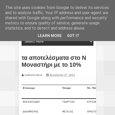
This site uses cookies from Google to deliver its services
and to analyze traffic. Your IP address and user-agent are
shared with Google along with performance and security
metrics to ensure quality of service, generate usage
statistics, and to detect and address abuse.
LEARN MORE
GOT IT
τα αποτελέσματα στο Ν
Μοναστήρι με το 10%
kalimerisnikos
Αυγούστου 27, 2012
Επώνυμο
Όνομα
Όν. Πατρός
Όν.
Μητρός
ΒΑΣΙΛΕΙΑΔΗΣ
ΓΕΩΡΓΙΟΣ
ΚΥΡΙΑΚΟΣ
ΜΑΡΙΑ
ΔΑΛΑΜΠΙΡΑΣ
ΜΕΤΑΞΑΣ
ΧΡΗΣΤΟΣ
ΠΑΓΩΝΑ