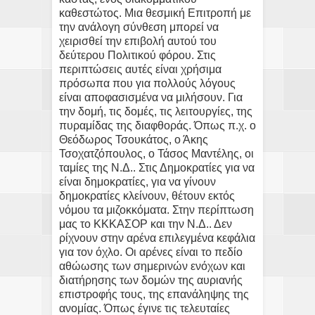
καθεστώτος. Μια θεσμική Επιτροπή με
την ανάλογη σύνθεση μπορεί να
χειρισθεί την επιβολή αυτού του
δεύτερου Πολιτικού φόρου. Στις
περιπτώσεις αυτές είναι χρήσιμα
πρόσωπα που για πολλούς λόγους
είναι αποφασισμένα να μιλήσουν. Για
την δομή, τις δομές, τις λειτουργίες, της
πυραμίδας της διαφθοράς. Όπως π.χ. ο
Θεόδωρος Τσουκάτος, ο Άκης
Τσοχατζόπουλος, ο Τάσος Μαντέλης, οι
ταμίες της Ν.Δ.. Στις Δημοκρατίες για να
είναι δημοκρατίες, για να γίνουν
δημοκρατίες κλείνουν, θέτουν εκτός
νόμου τα μιζοκκόματα. Στην περίπτωση
μας το ΚΚΚΑΣΟΡ και την Ν.Δ.. Δεν
ρίχνουν στην αρένα επιλεγμένα κεφάλια
για τον όχλο. Οι αρένες είναι το πεδίο
αθώωσης των σημερινών ενόχων και
διατήρησης των δομών της αυριανής
επιστροφής τους, της επανάληψης της
ανομίας. Όπως έγινε τις τελευταίες