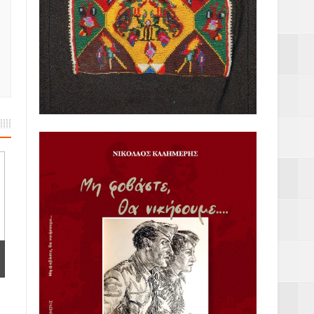
Υ– ΧΥΤΑ»
ε
2023