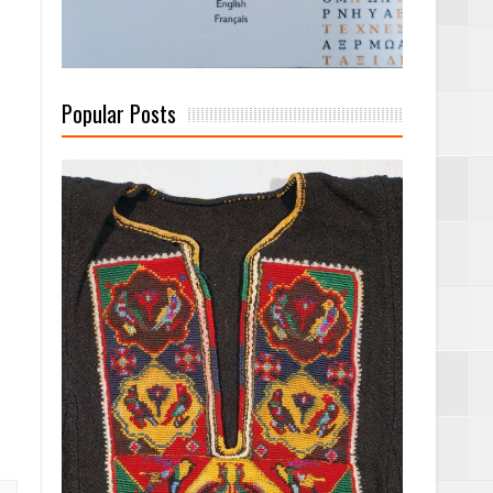
 Γερμανούς
Popular Posts
όσμιο
Α.Ε. με σκοπό
τας και