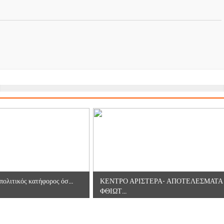
ΡΟΝΙΚΟΥ ΔΙΑΓΩΝΙΣΜΟΥ «ΛΕΙΤΟΥΡΓΙΑ ΒΙΟΚΑ ΧΥΤΑ ΔΟΜΟΚΟ
ες μετά τις πλημμύρες και κινδυνεύουμε να ξαναπλημμυρίσουμ
των δημοτικών εκλογών που έλαβαν χώρα την 8η Οκτωβρίου 
ΕΗ
ήμητρας
Σ ΣΤΗΝ ΠΡΟΕΡΝΑ ΣΤΟ ΝΕΟ ΜΟΝΑΣΤΉΡΙ
τεία και έθιμα που χάνονται στον καιρό…
πολιτικός κατήφορος όσ...
ΚΕΝΤΡΟ ΑΡΙΣΤΕΡΑ- ΑΠΟΤΕΛΕΣΜΑΤΑ
του Επιμορφωτικού στο Λεοντάρι!
ΦΘΙΩΤ...