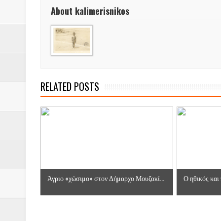
ΠΡΟΚΗΡΥΞΗ ΑΝΟΙΚΤΟΥ ΗΛΕΚΤ
About kalimerisnikos
Βάιος Γκανής Δομοκός : Δύο μήν
Επικύρωση των αποτελεσμάτων 
ΔΙΑΚΟΠΕΣ ΡΕΥΜΑΤΟΣ ΣΤΗΝ Δ
RELATED POSTS
ΕΙΔΩΛΙΑ Από ΠΡΟΕΡΝΑ Ναός Δ
ΤΟ ΙΕΡΟ ΤΗΣ ΘΕΑΣ ΔΗΜΗΤΡΑ
H MAXH ΣTO ΝΤΟΜΠΡΟΥΖΗ
Νεομοναστηριώτικα ...Λαϊκή Μαν
Άγριο «χώσιμο» στον Δήμαρχο Μουζακί...
Ο ηθικός και 
Βίντεο του Εφηβικού τμήματος 