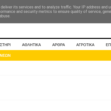
deliver its services and to analyze traffic. Your IP address and 
formance and security metrics to ensure quality of service, gen
abuse.
ΣΤΗΡΙ
ΑΘΛΗΤΙΚΑ
ΑΡΘΡΑ
ΑΓΡΟΤΙΚΑ
ΕΠ
ΟΝΕΩΝ
ΜΟΚΟΥ ΓΙΑ ΜΑΙΟ ΚΑΙ ΙΟΥΝΙΟ 2024