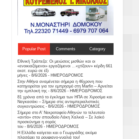
Popular Post
Comments
Category
Εθνική Τράπεζα: Οι μειώσεις μισθών και οι
«ενοικιαζόμενοι» εργαζόμενοι …«χτίζουν» κέρδη 661
εκατ. ευρώ σε έξι
μήνες
- 8/6/2026
- ΗΜΕΡΟΔΡΟΜΟΣ
Στην Αθήνα αναμένεται σήμερα η 46χρονη που
κατηγορείται για τον εμπρησμό στη Marfin – Αρνείται
την εμπλοκή της
- 8/6/2026
- ΗΜΕΡΟΔΡΟΜΟΣ
81 χρόνια από το έγκλημα των ΗΠΑ σε Χιροσίμα και
Ναγκασάκι – Σήμερα στις αντιιμπεριαλιστικές
συγκεντρώσεις
- 8/6/2026
- ΗΜΕΡΟΔΡΟΜΟΣ
Σήμερα στο Α’ Νεκροταφείο Αθηνών το τελευταίο
«αντίο» στον σπουδαίο Λάκη Χαλκιά – Σε λαϊκό
προσκύνημα η σορός
του
- 8/6/2026
- ΗΜΕΡΟΔΡΟΜΟΣ
H Ελλάδα καίγεται και ο Γεωργιάδης ακόμα
πλασάρει τα ρουφιανο-γυαλιά του!