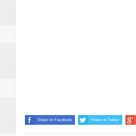
Η εκτέλεση των αδελφών Παπαι
Δύο νέα μηχανήμτα στο Δήμο Δ
ΝΟΕΜΒΡΙΟΣ 1943 80 χρόνια από 
κατακτητές
Αδελφές Αλεξανδρή: Οι τρίδυμες
Πρωτάθλημα με την Αυστρία!
Ξεκινούν οι αιτήσεις συμμετοχή
τη διαμόρφωση - επεξεργασία π
ανθεκτικότητας έναντι των επιπ
Share on Facebook
Share on Twitter
Συνεδριάζει η οικονομική επιτ