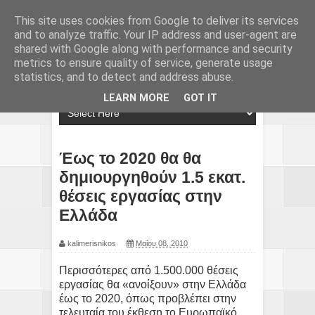
This site uses cookies from Google to deliver its services
and to analyze traffic. Your IP address and user-agent are
shared with Google along with performance and security
metrics to ensure quality of service, generate usage
statistics, and to detect and address abuse.
LEARN MORE
GOT IT
Έως το 2020 θα θα
δημιουργηθούν 1.5 εκατ.
θέσεις εργασίας στην
Ελλάδα
kalimerisnikos
Μαΐου 08, 2010
Περισσότερες από 1.500.000 θέσεις
εργασίας θα «ανοίξουν» στην Ελλάδα
έως το 2020, όπως προβλέπει στην
τελευταία του έκθεση το Ευρωπαϊκό