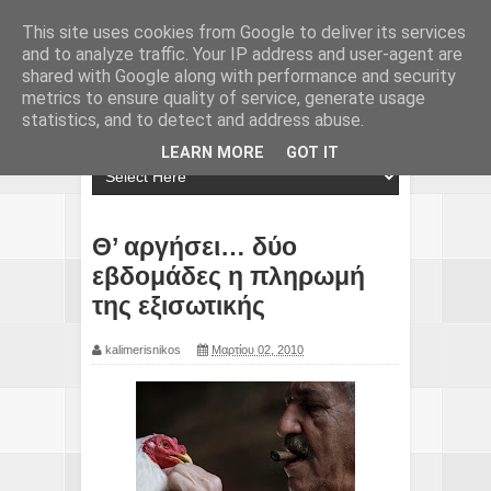
This site uses cookies from Google to deliver its services
and to analyze traffic. Your IP address and user-agent are
shared with Google along with performance and security
metrics to ensure quality of service, generate usage
statistics, and to detect and address abuse.
LEARN MORE
GOT IT
Θ’ αργήσει… δύο
εβδομάδες η πληρωμή
της εξισωτικής
kalimerisnikos
Μαρτίου 02, 2010